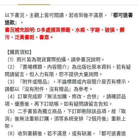
以下書況，主觀上皆可閱讀，若收到後不滿意，『
都可退書
退款
』。
書況補充說明: D多處摺頁標籤、水痕、字跡、破損、髒
污、泛黃書斑、書章。
【購買須知】
（1）照片皆為現貨實際拍攝，請參書況說明。
（2）『賣場標題、內容簡介』為出版社原本資料，若有疑
問請留言，但人力有限，恕不提供大量詢問。
（3）『附件或贈品』，不論標題或內容簡介是否有標示，
請都以『沒有附件，沒有贈品』為參考。
（4）訂單完成即『無法加購、修改、合併』，請確認品
項、優惠後，再下訂結帳。如有疑問請留言告知。
（5）二手書皆為獨立商品，下訂即刪除該品項，故『取
消』後無法重新訂購，須等系統安排『2個月後』重新上
架。
（6）收到書籍後，若不滿意，或有缺漏，『都可退書退