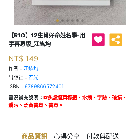
【R1O】12生肖好命姓名學-用
字喜忌版_江紘均
NT$
149
作者：
江紘均
出版社：
春光
ISBN：
9789866572401
書況補充說明：
D多處摺頁標籤、水痕、字跡、破損、
髒污、泛黃書斑、書章。
商品資訊
心得分享
付款與配送