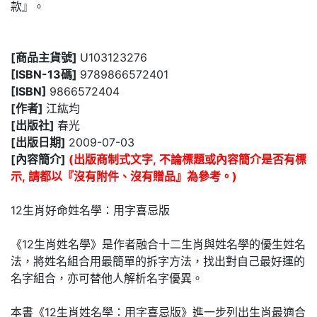
款』。
[商品主貨號]
U103123276
[ISBN-13碼]
9789866572401
[ISBN]
9866572404
[作者]
江紘均
[出版社]
春光
[出版日期]
2009-07-03
[內容簡介]
(出版商制式文字, 不論標題或內容簡介是否有標
示, 請都以『沒有附件、沒有贈品』為參考。)
12生肖好命姓名學：用字喜忌版
《12生肖姓名學》是作者融合十二生肖與姓名學的優生姓名
法，將姓名組合用最簡單的拆字方法，找出對自己最好運的
名字組合，亦可替他人解析名字優異。
本書《12生肖姓名學：用字喜忌版》進一步列出生肖最適合