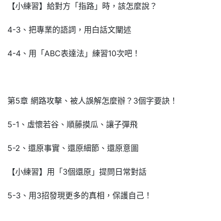
【小練習】給對方「指路」時，該怎麼說？
4-3、把專業的語詞，用白話文闡述
4-4、用「ABC表達法」練習10次吧！
第5章 網路攻擊、被人誤解怎麼辦？3個字要訣！
5-1、虛懷若谷、順藤摸瓜、讓子彈飛
5-2、還原事實、還原細節、還原意圖
【小練習】用「3個還原」提問日常對話
5-3、用3招發現更多的真相，保護自己！