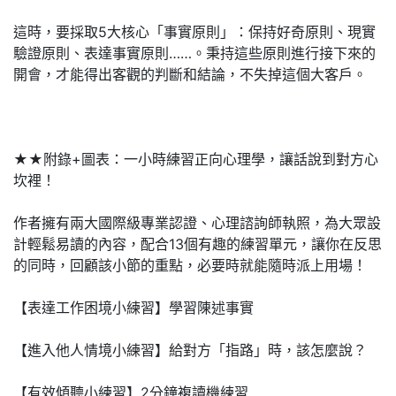
這時，要採取5大核心「事實原則」：保持好奇原則、現實
驗證原則、表達事實原則……。秉持這些原則進行接下來的
開會，才能得出客觀的判斷和結論，不失掉這個大客戶。
★★附錄+圖表：一小時練習正向心理學，讓話說到對方心
坎裡！
作者擁有兩大國際級專業認證、心理諮詢師執照，為大眾設
計輕鬆易讀的內容，配合13個有趣的練習單元，讓你在反思
的同時，回顧該小節的重點，必要時就能隨時派上用場！
【表達工作困境小練習】學習陳述事實
【進入他人情境小練習】給對方「指路」時，該怎麼說？
【有效傾聽小練習】2分鐘複讀機練習