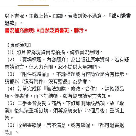
以下書況，主觀上皆可閱讀，若收到後不滿意，『
都可退書
退款
』。
書況補充說明: B自然泛黃書斑、髒污。
【購買須知】
（1）照片皆為現貨實際拍攝，請參書況說明。
（2）『賣場標題、內容簡介』為出版社原本資料，若有疑
問請留言，但人力有限，恕不提供大量詢問。
（3）『附件或贈品』，不論標題或內容簡介是否有標示，
請都以『沒有附件，沒有贈品』為參考。
（4）訂單完成即『無法加購、修改、合併』，請確認品
項、優惠後，再下訂結帳。如有疑問請留言告知。
（5）二手書皆為獨立商品，下訂即刪除該品項，故『取
消』後無法重新訂購，須等系統安排『2個月後』重新上
架。
（6）收到書籍後，若不滿意，或有缺漏，『都可退書退
款』。