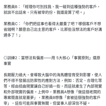
業務員B：「經理你可別找我，我一碰到這種強勢的客戶，
就說不出話來，只有被宰的份，我還是算了吧。」
業務員C：「你們把這事也看得太嚴重了吧？哪個客戶不想
省錢啊？願意自己出主意的客戶，比那些沒想法的客戶好溝
通多了！」
◎訓練2：當想法有偏差——用 5大核心「事實原則」還原
事實
長期壓力過大，會導致大腦中的海馬體發育受到影響，使人
們不得不發展出防禦性的應對方法，例如：否定、合理化等
等，經由扭曲現實讓自己好過一些，而這就產生了內部現實
和外部現實的偏差。上例中，業務員A想像「做這個老闆的
專案簡直就是噩夢」，業務員B想像「會被這個強勢的客戶
宰」，這些可能與事實無關，但當事人卻深信不疑。