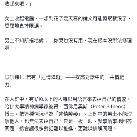
收起來吧。」
女士收起電腦，一想到花了幾天寫的論文可能轉眼就沒了，
委屈地直掉眼淚。
男士不知所措地說：「你哭也沒有用，現在根本沒辦法修理
啊！」
◎訓練1：若有「述情障礙」——提高對話中的「共情能
力」
在人群中，有1/10以上的人難以用語言來表達自己的情感，
哈佛大學精神病學家彼得．西佛尼奧斯（Peter Sifneos）
博士，把這種情況稱為「述情障礙」。上例中的男士不能理
解他人，也無法表達自己，只是一板一眼、就事論事地回答
問題，這會讓很多對話難以推進，更難以排解問題。