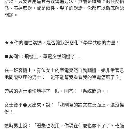
所以，只要運用這套有效溝通方法，無論是職場上的任務指
派、表達應對，或是兩性、親子的對話，你都可以徹底解決
問題。
★★你的理性溝通，是否讓狀況惡化？學學共鳴的力量！
■案例1：飛機上，筆電突然關機了……
在一班客機上，有位女士的筆電突然自動關機，她非常著急
地問隔壁座的男士：「能不能幫我看看我的筆電怎麼了？」
旁邊的男士飛快地掃了一眼，回答：「系統問題。」
女士幾乎要哭出來，說：「我剛寫的論文在桌面上，還沒備
份！」
這時男士說：「著急也沒用，你現在什麼也做不了了，乾脆