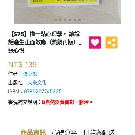
【S75】懂一點心理學， 讓說
話產生正面效應（熱銷再版）_
張心悅
NT$
139
作者：
張心悅
出版社：
大樂文化
ISBN：
9786267745335
書況補充說明：
B自然泛黃書斑、髒污。
商品資訊
心得分享
付款與配送