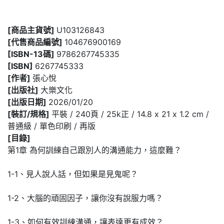
[商品主貨號]
U103126843
[代售商品編號]
104676900169
[ISBN-13碼]
9786267745335
[ISBN]
6267745333
[作者]
張心悅
[出版社]
大樂文化
[出版日期]
2026/01/20
[裝訂/規格]
平裝 / 240頁 / 25k正 / 14.8 x 21 x 1.2 cm /
普通級 / 單色印刷 / 再版
[目錄]
第1章 為何訓練自己跟別人的溝通能力，這麼難？
1-1、見人說人話，但如果是見鬼呢？
1-2、大腦的頑固因子，讓你沒有說服力嗎？
1-3、如何有效訓練溝通，讓表達更有成效？