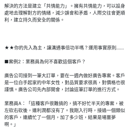
解決的方法是建立「共情能力」。擁有共情能力，可以設身
處地去理解對方的情緒，減少誤會和矛盾，人際交往會更順
利，建立持久而安全的關係。
★★你的先入為主，讓溝通事倍功半嗎？運用事實原則……
■案例2：業務員為何不喜歡這個客戶？
廣告公司接到一筆大訂單，要在一週內做好廣告專案。客戶
是一位白手起家的中年女性，對品質要求很高，對價格也很
謹慎。廣告公司先內部開會，討論這筆訂單的進行方式。
業務員A：「這種客戶很難搞的，搞不好忙半天的專案，被
左砍右砍後，連利潤都沒有了。我剛入行時，接過一個類似
的客戶，連續忙了一個月，加了多少班，結果是場噩夢
啊。」