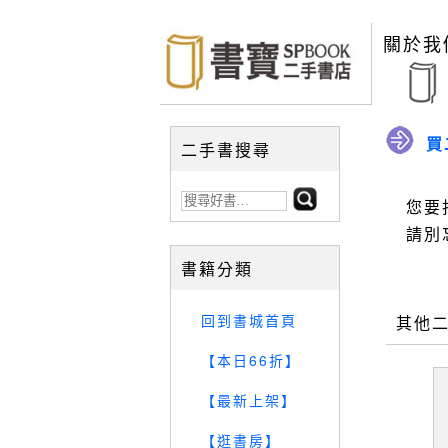
關於我
買
二手書搜尋
您要
請別
書籍分類
回到書城首頁
其他
【本日66折】
【最新上架】
【逛書房】