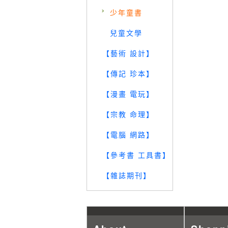
少年童書
兒童文學
【藝術 設計】
【傳記 珍本】
【漫畫 電玩】
【宗教 命理】
【電腦 網路】
【參考書 工具書】
【雜誌期刊】