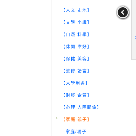
【人文 史地】
【文學 小說】
O! Story
【QKS】生命科學-生命的
【QKR】自然科學-地球與
【自然 科學】
間_6本合售_
演化_水生生物等_8本合
地貌_地質與變遷_氣象與
巨人國度
售
氣候等_6本合售
【休閒 嗜好】
49
79
59
元
售價：
1339
元
售價：
999
元
【保健 美容】
【進修 語言】
【大學用書】
【財經 企管】
【心理 人際關係】
【家庭 親子】
家庭/親子