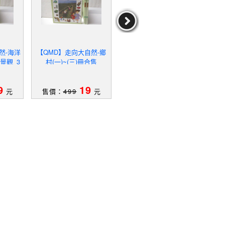
然-海洋
【QMD】走向大自然-鄉
【QMK】天氣的變化_人
【Q
景觀_3
村(一)~(三)冊合售
類的特徵和環境_土地形成
演化
的方法等_7本合售
9
19
49
元
售價：
499
元
售價：
939
元
售