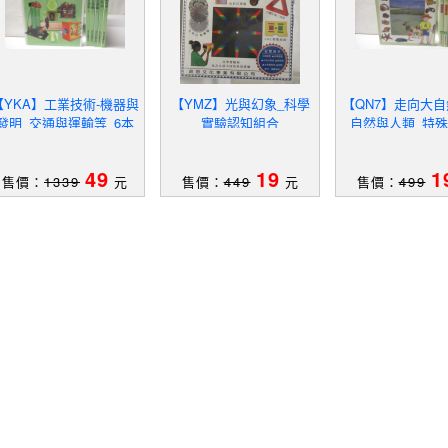
【YKA】工業技術-機器與
【YMZ】光與幻象_科學
【QN7】走向大自
發明_交通與運輸等_6本
實驗認知組合
_自然與人類_特殊
合售
本合售
49
19
1
售價：
1339
元
售價：
449
元
售價：
499