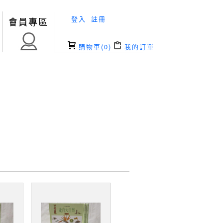
登入
註冊
會員專區
購物車(
0
)
我的訂單