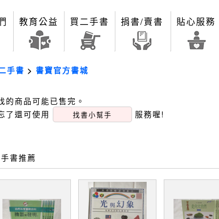
們
教育公益
買二手書
捐書/賣書
貼心服務
二手書
>
書寶官方書城
找的商品可能已售完。
忘了還可使用
服務喔!
找書小幫手
二手書推薦