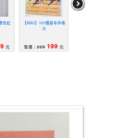
響世紀
【AMJ】101種基本伴奏
【AMJ】爵士名曲合奏與
【U
法
即興練習_烏野薰爵士鋼琴
樂譜集_2本合售
99
199
199
元
售價：
229
元
售價：
229
元