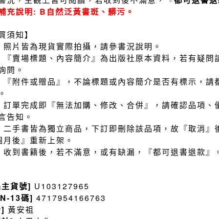
補充說明: B自然泛黃書斑、髒污。
買須知】
）照片皆為現貨實際拍攝，請參書況說明。
）『賣場標題、內容簡介』為出版社原本資料，若有疑問
詢問。
）『附件或贈品』，不論標題或內容簡介是否有標示，請
。
）訂單完成即『無法加購、修改、合併』，請確認品項、
言告知。
）二手書皆為獨立商品，下訂即刪除該品項，故『取消』
個月後』重新上架。
）收到書籍後，若不滿意，或有缺漏，『都可退書退款』
品主貨號]
U103127965
BN-13碼]
4717954166763
者]
黃安祖