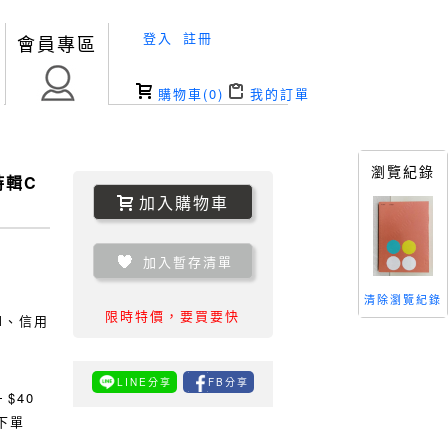
登入
註冊
會員專區
購物車(
0
)
我的訂單
瀏覽紀錄
詩輯C
加入購物車
加入暫存清單
清除瀏覽紀錄
限時特價，要買要快
TM、信用
LINE分享
FB分享
0
$40
下單