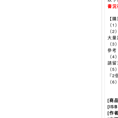
書況
【購
（1
（2
大量
（3
參考
（4
請留
（5
『2
（6
[商
[IS
[作