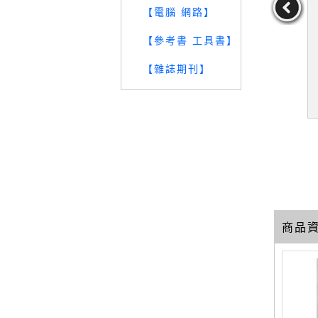
【電腦 網路】
【參考書 工具書】
英文歌謠-聽
【AME】台灣歌謠傳鄉情
【AMC】The Mozart Ess
oria Lu
_書+10光碟合售_附殼
ays
【雜誌期刊】
riaLu
219
1599
399
元
售價：
1779
元
售價：
449
元
商品