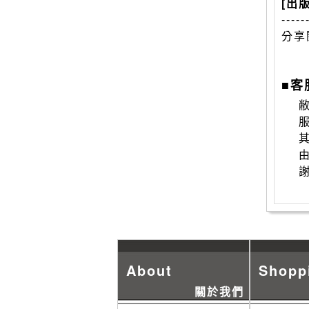
[出
-----
分享
■客
敝
About
Shopp
關於我們