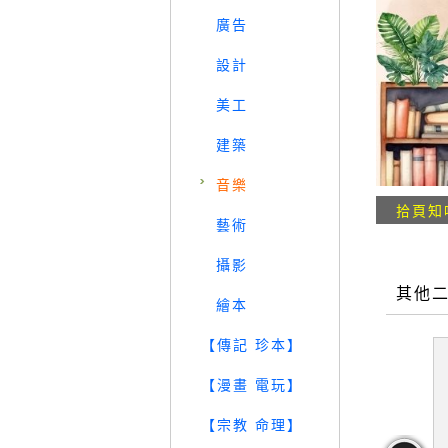
廣告
設計
美工
建築
音樂
拾頁知
藝術
攝影
其他
繪本
【傳記 珍本】
【漫畫 電玩】
【宗教 命理】