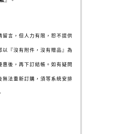
請留言，但人力有限，恕不提供
都以『沒有附件，沒有贈品』為
優惠後，再下訂結帳。如有疑問
後無法重新訂購，須等系統安排
。