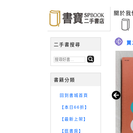
關於我
買
二手書搜尋
書籍分類
回到書城首頁
【本日66折】
【最新上架】
【逛書房】