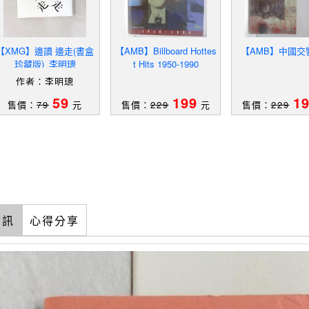
【XMG】邊讀 邊走(書盒
【AMB】Billboard Hottes
【AMB】中國交
珍藏版)_李明璁
t Hits 1950-1990
作者：李明璁
59
199
1
售價：
79
元
售價：
229
元
售價：
229
資訊
心得分享