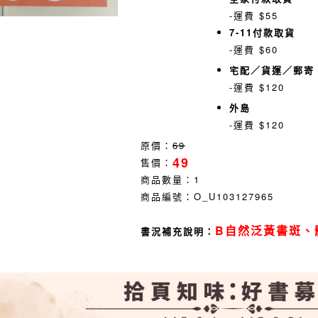
-運費 $55
7-11付款取貨
-運費 $60
宅配／貨運／郵寄
-運費 $120
外島
-運費 $120
原價：
69
49
售價：
商品數量：
1
商品編號：
O_U103127965
B自然泛黃書斑、
書況補充說明：