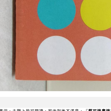
書況，主觀上皆可閱讀，若收到後不滿意，『
都可退書退