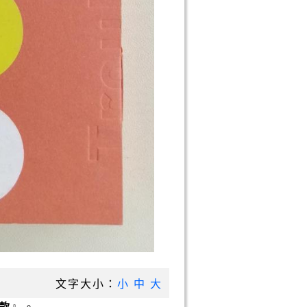
文字大小：
小
中
大
款
』。