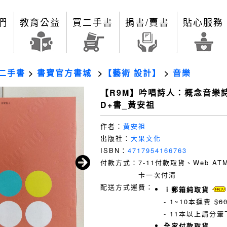
們
教育公益
買二手書
捐書/賣書
貼心服務
二手書
>
書寶官方書城
>
【藝術 設計】
>
音樂
【R9M】吟唱詩人：概念音樂
D+書_黃安祖
作者：
黃安祖
出版社：
大果文化
ISBN：
4717954166763
付款方式：
7-11付款取貨、Web A
卡一次付清
配送方式運費：
ｉ郵箱純取貨
- 1~10本運費
$6
- 11本以上請分筆
全家付款取貨