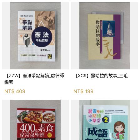
【ZZW】憲法爭點解讀_歐律師
【XC9】撒哈拉的故事_三毛
編著
NT$
409
NT$
199