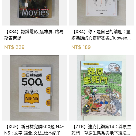
【XS4】認識電影_焦雄屏, 路易
【XS4】你，是自己的鑰匙：靈
斯吉奈堤
媒媽媽的心靈解答書_Ruowen
Huang
NT$
229
NT$
189
【XUF】新日檢完勝500題 N4-
【ZTK】達克比辦案14：莽原生
N5 : 文字.語彙.文法_松本紀子
死鬥：草原生態系與地下環境的