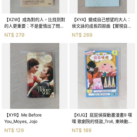
【XZW】成為對的人，比找到對
【XY4】變成自己想望的大人：
的人更重要：不是愛情出了問
侯文詠的成長四部曲【實現自
題，而是認知需要升級！_Mr. P
己】_侯文詠
NT$
279
NT$
269
【XYR】Me Before
【XUQ】屁屁偵探動畫漫畫9 噗
You_Moyes, Jojo
噗 歌劇院的怪盜_Troll, 東映動畫
株式會社, 張東君
NT$
129
NT$
189