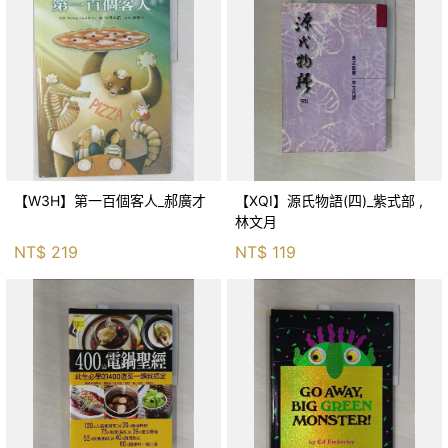
【W3H】第一百個客人_郝廣才
【XQI】源氏物語(四)_紫式部 ,
林文月
NT$
219
NT$
119