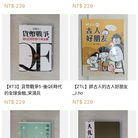
生存適應_柯智元
NT$
239
NT$
229
【XT3】貨幣戰爭5-後QE時代
【ZTL】胖古人的古人好朋友
的全球金融_宋鴻兵
_J.ho
NT$
229
NT$
229