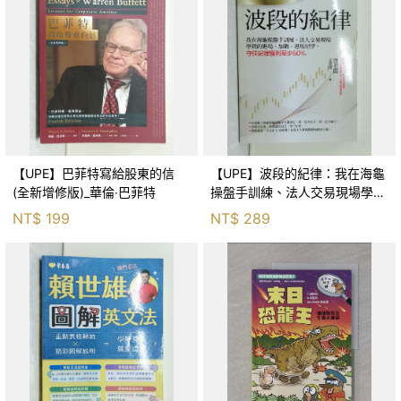
【UPE】巴菲特寫給股東的信
【UPE】波段的紀律：我在海龜
(全新增修版)_華倫‧巴菲特
操盤手訓練、法人交易現場學到
的進場、加碼、退場紀律，守住
NT$
199
NT$
289
紀律獲利至少50％_雷老闆