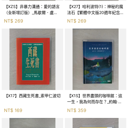
【XZS】非暴力溝通：愛的語言
【X27】哈利波特(1)：神秘的魔
（全新增訂版）_馬歇爾．盧森
法石【繁體中文版20週年紀念】
堡, 蕭寶森
_J.K.羅琳, 彭倩文
NT$
269
NT$
269
【X17】西藏生死書_索甲仁波切
【X1S】世界盡頭的咖啡館：這
一生，我為何而存在？_約翰‧史
崔勒基, Elsa
NT$
169
NT$
359