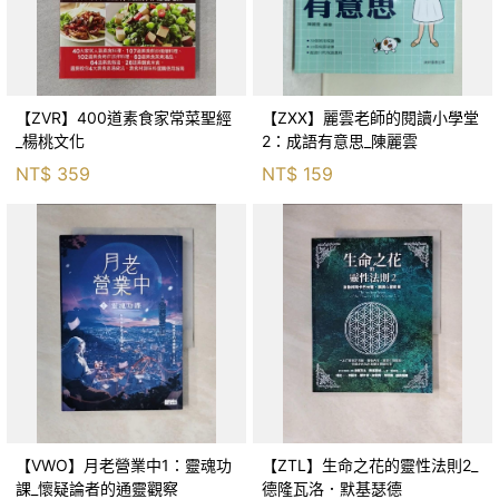
【ZVR】400道素食家常菜聖經
【ZXX】麗雲老師的閱讀小學堂
_楊桃文化
2：成語有意思_陳麗雲
NT$
359
NT$
159
【VWO】月老營業中1：靈魂功
【ZTL】生命之花的靈性法則2_
課_懷疑論者的通靈觀察
德隆瓦洛．默基瑟德