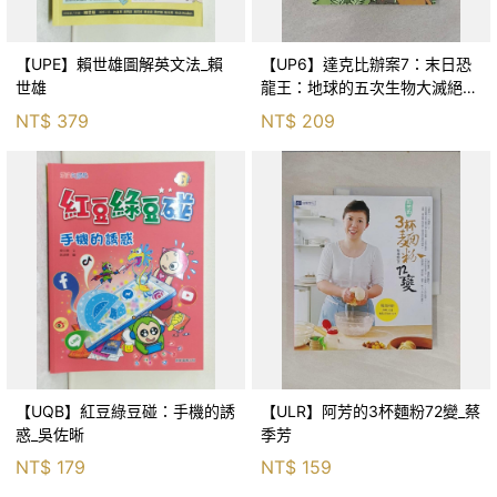
【UPE】賴世雄圖解英文法_賴
【UP6】達克比辦案7：末日恐
世雄
龍王：地球的五次生物大滅絕_
胡妙芬
NT$
379
NT$
209
【UQB】紅豆綠豆碰：手機的誘
【ULR】阿芳的3杯麵粉72變_蔡
惑_吳佐晰
季芳
NT$
179
NT$
159