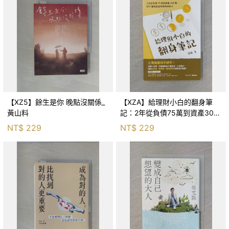
【XZ5】餘生是你 晚點沒關係_
【XZA】給理財小白的翻身筆
黃山料
記：2年從負債75萬到資產300
萬，ETF讓我走在財務自由路上_
NT$
229
NT$
229
鐵蛋