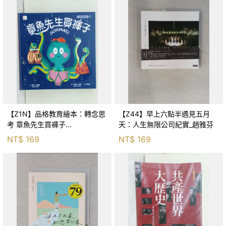
【Z1N】品格教育繪本：轉念思
【Z44】早上六點半遇見五月
考 章魚先生買褲子
天：人生無限公司紀實_趙雅芬
(Octopants)_蘇西‧西尼爾, 黃筱
NT$
169
NT$
169
茵