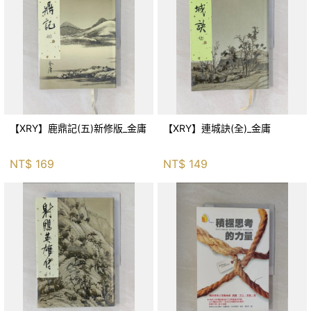
【XRY】鹿鼎記(五)新修版_金庸
【XRY】連城訣(全)_金庸
NT$
169
NT$
149