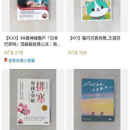
【XJO】88歲神級散戶『日本
【XI1】貓巧可真快樂_王淑芬
巴菲特』茂爺爺投資心法：用
「126法則」滾出18億円資產的
NT$
279
NT$
109
69年股海交易術_藤本茂, 賴惠
查看本書小書籤
鈴