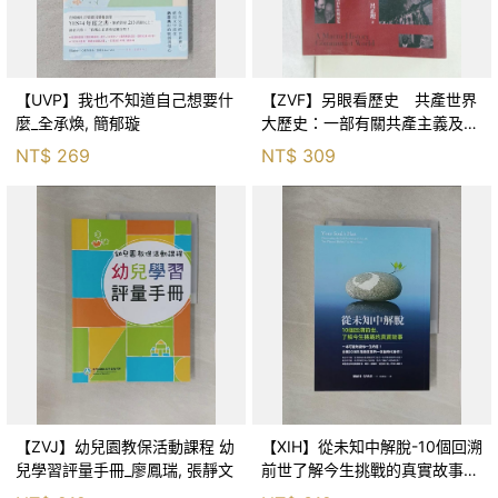
【UVP】我也不知道自己想要什
【ZVF】另眼看歷史 共產世界
麼_全承煥, 簡郁璇
大歷史：一部有關共產主義及共
產黨兩百年的興衰史_呂正理
NT$
269
NT$
309
【ZVJ】幼兒園教保活動課程 幼
【XIH】從未知中解脫-10個回溯
兒學習評量手冊_廖鳳瑞, 張靜文
前世了解今生挑戰的真實故事_
羅伯特．舒