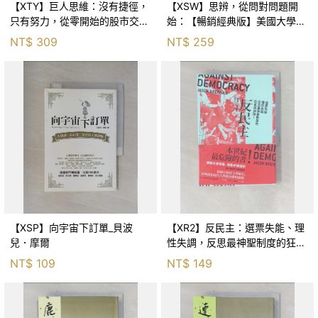
【XTY】巨人思維：沒有捷徑，
【XSW】思辨，從問對問題開
只有努力，從零開始的股市交易
始：【暢銷經典版】美國大學邏
員_巨人傑
輯思考聖經_尼爾．布朗, 史都
NT$
309
NT$
259
華．基里, 羅耀宗, 蔡宏明, 黃賓
星
【XSP】向宇宙下訂單_貝波
【XR2】反民主：選票失能、理
兒．摩爾
性失調，反思最神聖制度的狂亂
與神話！_傑森‧布倫南, 劉維人
NT$
109
NT$
149