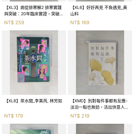
【XL3】病從排寒解2 排寒實踐
【XL6】好好再見 不負遇見_黃
與突破：20年臨床實證，突破排
山料
寒盲點，防治疫毒流感的中醫養
NT$
259
NT$
169
命方略！_李璧如
【XL8】茶水間_李美芮, 林芳如
【XMD】別對每件事都有反應-
淡泊一點也無妨，活出快意人生
的99個禪練習！_枡野俊明, 黃
NT$
179
NT$
219
薇嬪