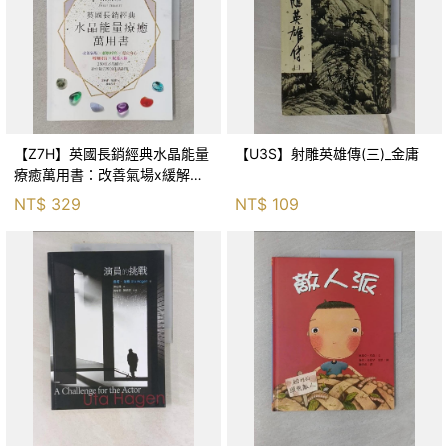
【Z7H】英國長銷經典水晶能量
【U3S】射雕英雄傳(三)_金庸
療癒萬用書：改善氣場x緩解疼
痛x穩定身心x增加財富x促進人
NT$
329
NT$
109
緣，250種水晶礦石給你最完整
的生活對策_菲利