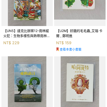
【UN5】達克比辦案12-雨林縱
【U2M】好餓的毛毛蟲_艾瑞‧卡
火犯：生物多樣性與熱帶雨林生
爾 , 鄭明進
態系_柯智元
NT$
229
NT$
159
查看本書小書籤