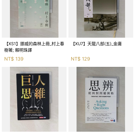
【XS1】挪威的森林上冊_村上春
【XU7】天龍八部(五)_金庸
樹著; 賴明珠譯
NT$
139
NT$
129