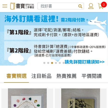
0
書寶精選
注目新品
熱賣推薦
平價閱讀