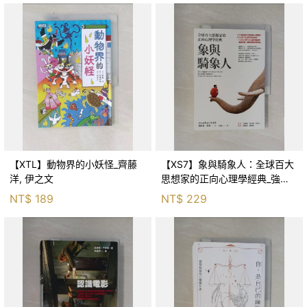
【XTL】動物界的小妖怪_齊藤
【XS7】象與騎象人：全球百大
洋, 伊之文
思想家的正向心理學經典_強納
森．海德, 李靜瑤
NT$
189
NT$
229