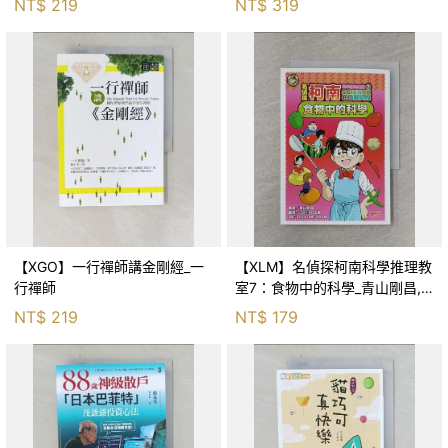
NT$
219
NT$
319
【XGO】一行禪師講金剛經_一
【XLM】名偵探柯南科學推理教
行禪師
室7：食物中的科學_青山剛昌,
Galileo工房, 黃薇嬪
NT$
219
NT$
179