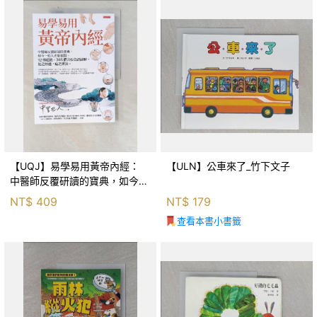
【UQJ】易學易用黃帝內經：
【ULN】公車來了_竹下文子
中醫師反覆研讀的寶典，如今一
般人也能實踐。12條經絡、365
NT$
409
NT$
179
個穴位白話詳解，經之所過，病
查看本書小書籤
之所治。_中里巴人