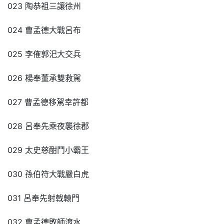
023 陶恭祖三讓徐州
024 曹孟德大戰呂布
025 李傕郭汜大交兵
026 楊奉董承雙救駕
027 曹孟德移駕幸許都
028 呂奉先乘夜襲徐郡
029 太史慈酣鬥小霸王
030 孫伯符大戰嚴白虎
031 呂奉先射戟轅門
032 曹孟德敗師淯水