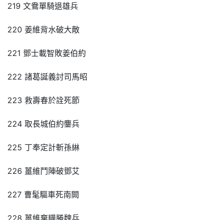
219 文鴦單騎退雄兵
220 姜維背水破大敵
221 鄧士載智敗姜伯約
222 諸葛誕義討司馬昭
223 救壽春於詮死節
224 取長城伯約鏖兵
225 丁奉定計斬孫綝
226 薑維鬥陣破鄧艾
227 曹髦驅車死南闕
228 薑維棄糧勝魏兵