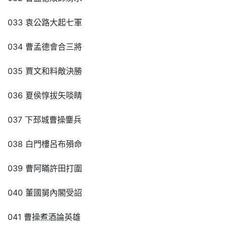
033 袁公路大起七軍
034 曹孟德會合三將
035 賈文和料敵決勝
036 夏侯惇拔矢啖睛
037 下邳城曹操鏖兵
038 白門樓呂布殞命
039 曹阿瞞許田打圍
040 董國舅內閣受詔
041 曹操煮酒論英雄