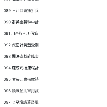
089 三江口曹操折兵
090 群英會蔣幹中計
091 用奇謀孔明借箭
092 獻密計黃蓋受刑
093 闞澤密獻詐降書
094 龐統巧授連環計
095 宴長江曹操賦詩
096 鎖戰船北軍用武
097 七星壇諸葛祭風