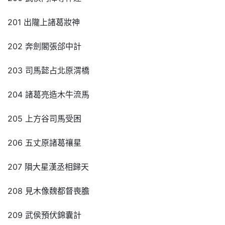
201 出隴上諸葛妝神
202 奔劍閣張郃中計
203 司馬懿占北原渭橋
204 諸葛亮造木牛流馬
205 上方谷司馬受困
206 五丈原諸葛禳星
207 隕大星漢丞相歸天
208 見木像魏都督喪膽
209 武侯預伏錦囊計