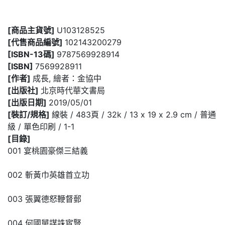
[商品主貨號]
U103128525
[代售商品編號]
102143200279
[ISBN-13碼]
9787569928914
[ISBN]
7569928911
[作者]
成長, 繪者：金協中
[出版社]
北京時代華文書局
[出版日期]
2019/05/01
[裝訂/規格]
線裝 / 483頁 / 32k / 13 x 19 x 2.9 cm / 普通
級 / 單色印刷 / 1-1
[目錄]
001 宴桃園豪傑三結義
002 斬黃巾英雄首立功
003 張翼德怒鞭督郵
004 何國舅謀誅宦豎