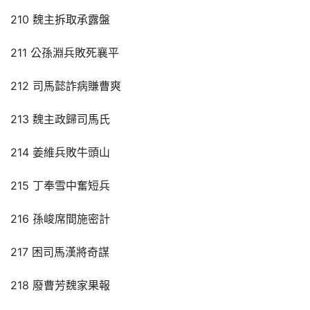
210 魏主拆取承露盤
211 公孫淵兵敗死襄平
212 司馬懿詐病賺曹爽
213 魏主政歸司馬氏
214 姜維兵敗牛頭山
215 丁奉雪中奮短兵
216 孫峻席間施密計
217 困司馬漢將奇謀
218 廢曹芳魏家果報