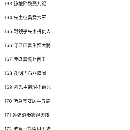
163 孫權降魏受九錫
164 先主征吳賞六軍
165 戰猇亭先主得仇人
166 守江口書生拜大將
167 陸遜營燒七百里
168 孔明巧布八陣圖
169 劉先主遺詔托孤兒
170 諸葛亮安居平五路
171 難張溫秦宓逞天辯
172 破曹丕徐盛用火攻