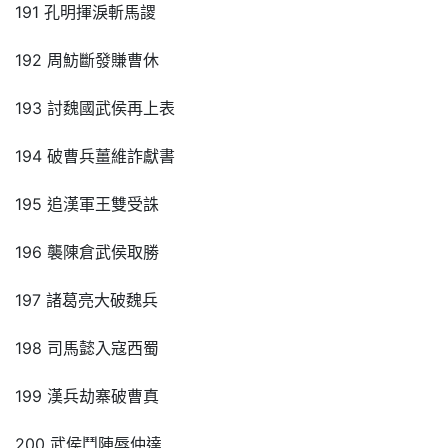
191 孔明揮淚斬馬謖
192 周魴斷發賺曹休
193 討魏國武侯再上表
194 破曹兵薑維詐獻書
195 追漢軍王雙受誅
196 襲陳倉武侯取勝
197 諸葛亮大破魏兵
198 司馬懿入寇西蜀
199 漢兵劫寨破曹真
200 武侯鬥陣辱仲達