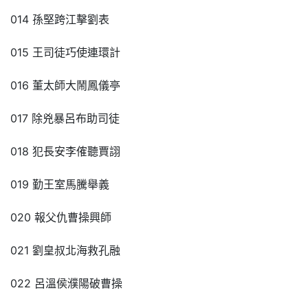
014 孫堅跨江擊劉表
015 王司徒巧使連環計
016 董太師大鬧鳳儀亭
017 除兇暴呂布助司徒
018 犯長安李傕聽賈詡
019 勤王室馬騰舉義
020 報父仇曹操興師
021 劉皇叔北海救孔融
022 呂溫侯濮陽破曹操