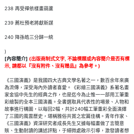
238 再受禪依樣畫葫蘆
239 薦杜預老將獻新謀
240 降孫皓三分歸一統
)
[內容簡介]
(出版商制式文字, 不論標題或內容簡介是否有標
示, 請都以『沒有附件、沒有贈品』為參考。)
《三國演義》是我國四大古典文學名著之一，數百余年來廣
為流傳，深受海內外讀者喜愛。《彩繪三國演義》系著名畫
家金協中先生的經典之作，也是迄今為止惟一一部用工筆重
彩繪製的全本三國演義。全書選取具代表性的場景、人物和
故事進行構圖，以每回2幅，共計240幅工筆重彩全面演繹
了三國的風雲歷史，堪稱雅俗共賞之宏篇佳構。青年作家、
《三國演義》資深研究者成長先生又據每幅畫做了言簡意
賅、生動耐讀的講述評點，于細微處啟示引導，激發讀者想