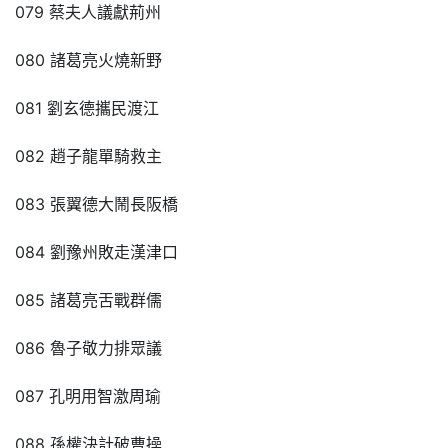
079 蔡夫人議獻荊州
080 諸葛亮火燒新野
081 劉玄德攜民渡江
082 趙子龍單騎救主
083 張翼德大鬧長阪橋
084 劉豫州敗走漢津口
085 諸葛亮舌戰群儒
086 魯子敬力排眾議
087 孔明用智激周瑜
088 孫權決計破曹操