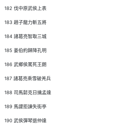
182 伐中原武侯上表
183 趙子龍力斬五將
184 諸葛亮智取三城
185 姜伯約歸降孔明
186 武鄉侯罵死王朗
187 諸葛亮乘雪破羌兵
188 司馬懿克日擒孟達
189 馬謖拒諫失街亭
190 武侯彈琴退仲達