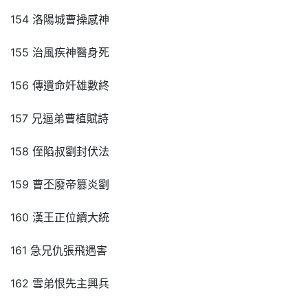
154 洛陽城曹操感神
155 治風疾神醫身死
156 傳遺命奸雄數終
157 兄逼弟曹植賦詩
158 侄陷叔劉封伏法
159 曹丕廢帝篡炎劉
160 漢王正位續大統
161 急兄仇張飛遇害
162 雪弟恨先主興兵