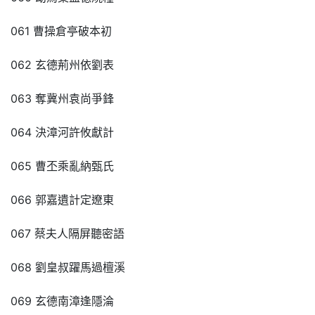
061 曹操倉亭破本初
062 玄德荊州依劉表
063 奪冀州袁尚爭鋒
064 決漳河許攸獻計
065 曹丕乘亂納甄氏
066 郭嘉遺計定遼東
067 蔡夫人隔屏聽密語
068 劉皇叔躍馬過檀溪
069 玄德南漳逢隱淪