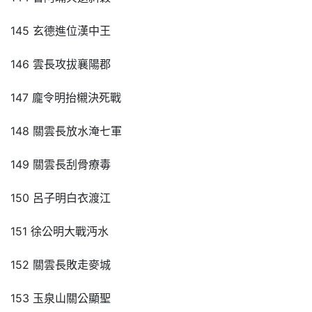
145 玄德進位漢中王
146 雲長攻拔襄陽郡
147 龐令明抬櫬決死戰
148 關雲長放水淹七軍
149 關雲長刮骨療毒
150 呂子明白衣渡江
151 徐公明大戰沔水
152 關雲長敗走麥城
153 玉泉山關公顯聖