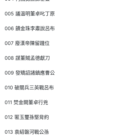
005 議溫明董卓叱丁原
006 饋金珠李肅說呂布
007 廢漢帝陳留踐位
008 謀董賊孟德獻刀
009 發矯詔諸鎮應曹公
010 破關兵三英戰呂布
011 焚金闕董卓行兇
012 匿玉璽孫堅背約
013 袁紹磐河戰公孫