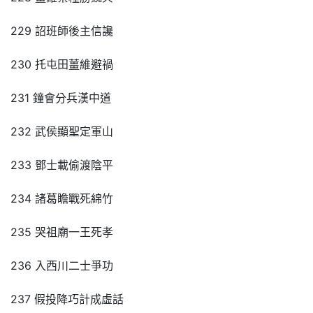
229 詔班師後主信讒
230 托屯田薑維避禍
231 鐘會分兵漢中道
232 武侯顯聖定軍山
233 鄧士載偷渡陰平
234 諸葛瞻戰死綿竹
235 哭祖廟一王死孝
236 入西川二士爭功
237 假投降巧計成虛話