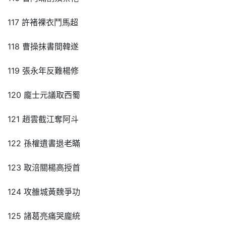
117 許褚裸衣鬥馬超
118 曹操抹書間韓遂
119 張永年反難楊修
120 龐士元議取西蜀
121 趙雲截江奪阿斗
122 孫權遺書退老瞞
123 取涪關楊高授首
124 攻雒城黃魏爭功
125 諸葛亮痛哭龐統