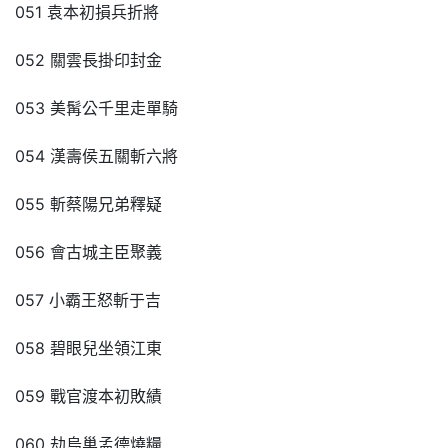
051 袁本初損兵折將
052 關雲長掛印封金
053 美髯公千里走單騎
054 漢壽侯五關斬六將
055 斬蔡陽兄弟釋疑
056 會古城主臣聚義
057 小霸王怒斬于吉
058 碧眼兒坐領江東
059 戰官渡本初敗績
060 劫烏巢孟德燒糧