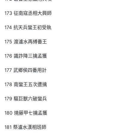
173 征南寇丞相大興師
174 抗天兵蠻王初受執
175 渡瀘水再縛番王
176 識詐降三擒孟獲
177 武鄉侯四番用計
178 南蠻王五次遭擒
179 驅巨獸六破蠻兵
180 燒藤甲七擒孟獲
181 祭瀘水漢相班師