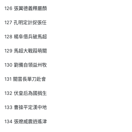
126 張翼德義釋嚴顏
127 孔明定計捉張任
128 楊阜借兵破馬超
129 馬超大戰葭萌關
130 劉備自領益州牧
131 關雲長單刀赴會
132 伏皇后為國捐生
133 曹操平定漢中地
134 張遼威震逍遙津