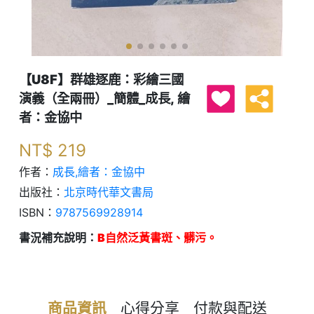
【U8F】群雄逐鹿：彩繪三國
演義（全兩冊）_簡體_成長, 繪
者：金協中
NT$
219
作者：
成長,繪者：金協中
出版社：
北京時代華文書局
ISBN：
9787569928914
書況補充說明：
B自然泛黃書斑、髒污。
商品資訊
心得分享
付款與配送