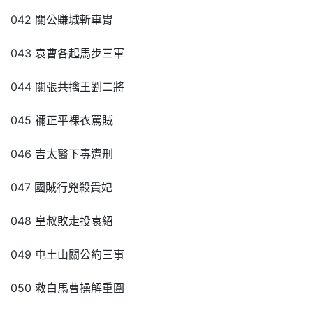
042 關公賺城斬車胄
043 袁曹各起馬步三軍
044 關張共擒王劉二將
045 禰正平裸衣罵賊
046 吉太醫下毒遭刑
047 國賊行兇殺貴妃
048 皇叔敗走投袁紹
049 屯土山關公約三事
050 救白馬曹操解重圍