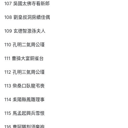
107 吳國太佛寺看新郎
108 劉皇叔洞房續佳偶
109 玄德智激孫夫人
110 孔明二氣周公瑾
111 曹操大宴銅雀台
112 孔明三氣周公瑾
113 柴桑口臥龍弔喪
114 耒陽縣鳳雛理事
115 馬孟起興兵雪恨
116 曹阿瞞割須棄袍