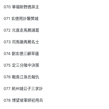
070 單福新野遇英主
071 玄德用計襲樊城
072 元直走馬薦諸葛
073 司馬徽再薦名士
074 劉玄德三顧草廬
075 定三分隆中決策
076 戰長江孫氏報仇
077 荊州城公子三求計
078 博望坡軍師初用兵