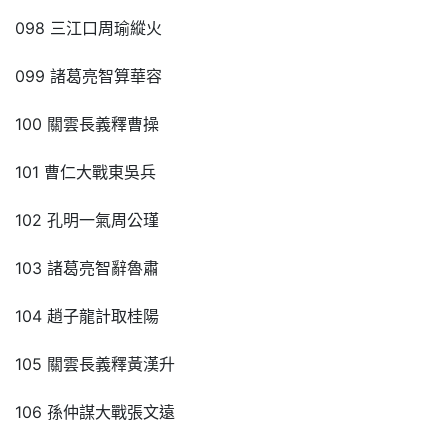
098 三江口周瑜縱火
099 諸葛亮智算華容
100 關雲長義釋曹操
101 曹仁大戰東吳兵
102 孔明一氣周公瑾
103 諸葛亮智辭魯肅
104 趙子龍計取桂陽
105 關雲長義釋黃漢升
106 孫仲謀大戰張文遠