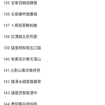
135 甘寧百騎劫魏營
136 左慈擲杯戲曹操
137 卜周易管輅知機
138 討漢賊五臣死節
139 猛張飛智取瓦口隘
140 老黃忠計奪天蕩山
141 占對山黃忠逸待勞
142 據漢水趙雲寡勝眾
143 諸葛亮智取漢中
144 曹阿瞞兵退斜穀