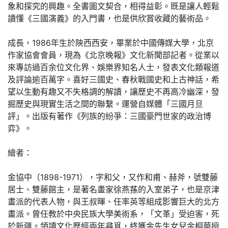
象和探究的興趣。全書圖文契合，相得益彰。既是讓人輕鬆
讀懂《三國演義》的入門書，也是供欣賞收藏的藝術品。
成長，1986年生於陝西西安，畢業於中國傳媒大學，北京
作家協會會員，現為《北京晚報》文化新聞部記者。從業以
來專訪過百余位文化界、娛樂界知名人士，發表文化類報道
及評論逾百萬字。喜好三國史、春秋戰國史和上古神話，希
望以生動有趣又不失格調的解讀，讓歷史不再高冷幽深，發
掘歷史與現實生活之間的聯繫。運營自媒體「三國月旦
評」。出版有著作《列族的紛爭：三國豪門世家的政治博
弈》。
繪者：
金協中（1898-1971），字和父，又作和甫、赫斧，號雙藤
居士、雙藤館主，是著名畫家徐燕蓀的入室弟子，也是京津
畫派的代表人物，與王叔暉、任率英等組成影響巨大的北方
畫派。曾任教於中央民族大學美術系，「文革」受迫害，死
於新疆。領讀文化歷經兩年尋覓，終獲金先生女兒金桐華授