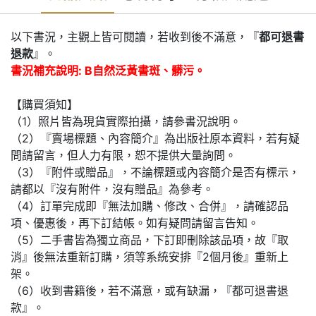
以下書況，主觀上皆可閱讀，若收到後不滿意，『
都可退書
退款
』。
書況補充說明: B自然泛黃書斑、髒污。
【購買須知】
（1）照片皆為現貨實際拍攝，請參書況說明。
（2）『賣場標題、內容簡介』為出版社原本資料，若有疑
問請留言，但人力有限，恕不提供大量詢問。
（3）『附件或贈品』，不論標題或內容簡介是否有標示，
請都以『沒有附件，沒有贈品』為參考。
（4）訂單完成即『無法加購、修改、合併』，請確認品
項、優惠後，再下訂結帳。如有疑問請留言告知。
（5）二手書皆為獨立商品，下訂即刪除該品項，故『取
消』後無法重新訂購，須等系統安排『2個月後』重新上
架。
（6）收到書籍後，若不滿意，或有缺漏，『都可退書退
款』。