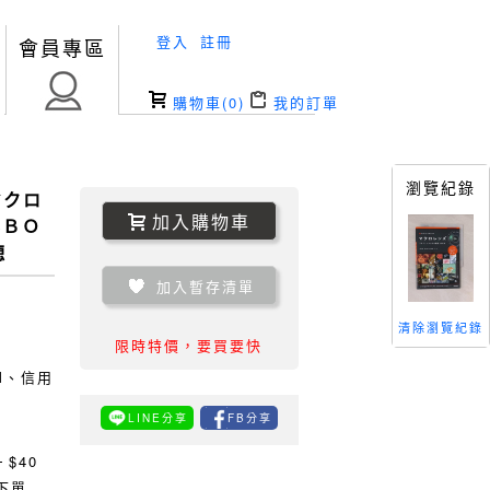
登入
註冊
會員專區
購物車(
0
)
我的訂單
瀏覽紀錄
マクロ
加入購物車
影ＢＯ
穂
加入暫存清單
清除瀏覽紀錄
限時特價，要買要快
TM、信用
LINE分享
FB分享
0
$40
下單