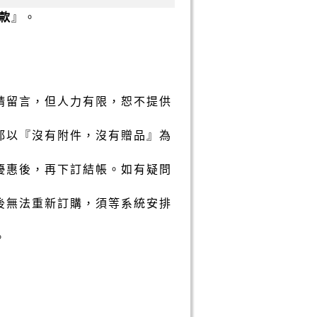
款
』。
請留言，但人力有限，恕不提供
都以『沒有附件，沒有贈品』為
優惠後，再下訂結帳。如有疑問
後無法重新訂購，須等系統安排
。