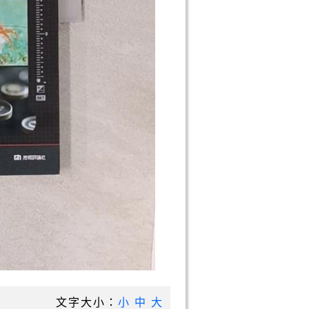
文字大小：
小
中
大