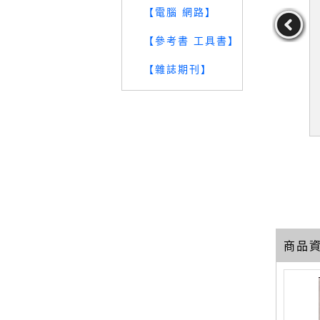
【電腦 網路】
【參考書 工具書】
【雜誌期刊】
的商業攝影
【R9H】美女寫真攝影訣
【RO5】鏡頭人生: 攝影
_俊英
竅完全解說1_魚住誠一
技巧集_安藤博；譯者：房
穎
俊英
作者：魚住誠一
作者：安藤博；譯者：
房穎
19
19
19
元
售價：
159
元
售價：
129
元
商品