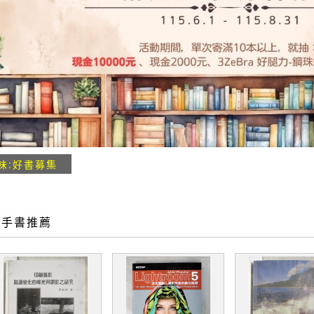
味:好書募集
二手書推薦