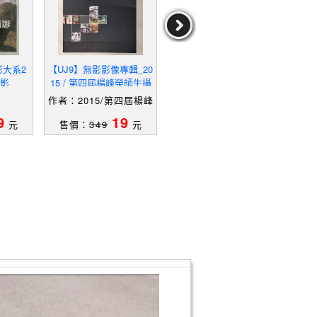
影大系2
【UJ9】無影影像專輯_20
【UJ9】ｎｕｅｘｐｏｓ
【U
影
15 / 第四屆楊峰榮師生攝
ｕｒｅ―オープンツール
高級
影聯展 / 游淑如,蘇傳聖 編
コレクション_日文
作者：2015/第四屆楊峰
輯
榮師生攝影聯展/游淑如,
9
19
79
元
售價：
349
元
售價：
2229
元
售
蘇傳聖編輯