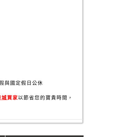
假與國定假日公休
書城
買家
以節省您的寶貴時間，