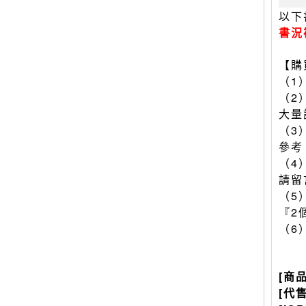
以下
書況
【購
（1
（2
大量
（3
參考
（4
請留
（5
『2
（6
[商
[代