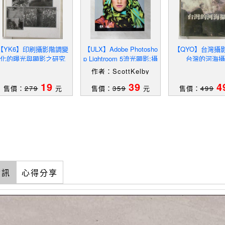
【YK6】印刷攝影階調變
【ULX】Adobe Photosho
【QYO】台灣攝
化的曝光與顯影之研究
p Lightroom 5流光顯影:攝
台灣的河海攝
影玩家的數位暗房_Scott
作者：ScottKelby
Kelby
19
39
4
售價：
279
元
售價：
359
元
售價：
499
資訊
心得分享