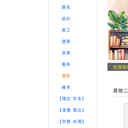
廣告
設計
美工
建築
音樂
藝術
拾頁知
攝影
繪本
其他
【傳記 珍本】
【漫畫 電玩】
【宗教 命理】