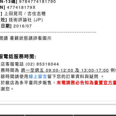
BN-13碼]
9784774181790
BN]
477418179X
者]
上田晃司 / 吉住志穂
版社]
技術評論社 (JP)
版日期]
2016/07
------------------------------------------------------
閱讀 書籍狀態請詳看圖示
服電話服務時間:
店客服電話 (02) 85316044
服務時間為
週一至週五 09:00-12:00 及 13:00-17:00
例
其餘時間請使用
線上留言
留下您的訂單資料與疑問 。
由於敝店為多平臺同步販售，
來電請務必告知為
書寶官方
謝謝您。