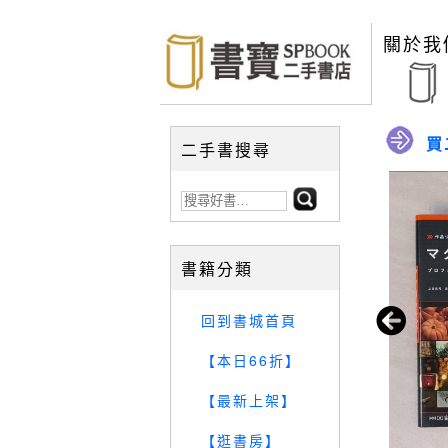
關於我
買
二手書搜尋
書籍分類
回到書城首頁
【本日66折】
【最新上架】
【逛書房】