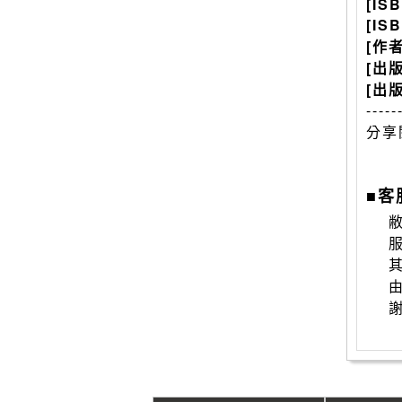
[IS
[IS
[作
[出
[出
-----
分享
■客
敝