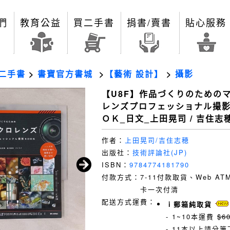
們
教育公益
買二手書
捐書/賣書
貼心服務
二手書
>
書寶官方書城
>
【藝術 設計】
>
攝影
【U8F】作品づくりのための
レンズプロフェッショナル撮
ＯＫ_日文_上田晃司 / 吉住志
作者：
上田晃司/吉住志穂
出版社：
技術評論社(JP)
ISBN：
9784774181790
付款方式：
7-11付款取貨、Web A
卡一次付清
配送方式運費：
ｉ郵箱純取貨
- 1~10本運費
$6
- 11本以上請分筆