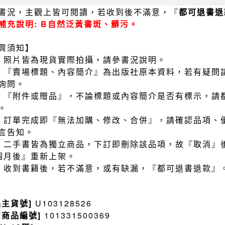
書況，主觀上皆可閱讀，若收到後不滿意，『
都可退書退
補充說明: B自然泛黃書斑、髒污。
買須知】
）照片皆為現貨實際拍攝，請參書況說明。
）『賣場標題、內容簡介』為出版社原本資料，若有疑問
詢問。
）『附件或贈品』，不論標題或內容簡介是否有標示，請
。
）訂單完成即『無法加購、修改、合併』，請確認品項、
言告知。
）二手書皆為獨立商品，下訂即刪除該品項，故『取消』
個月後』重新上架。
）收到書籍後，若不滿意，或有缺漏，『都可退書退款』
品主貨號]
U103128526
售商品編號]
101331500369