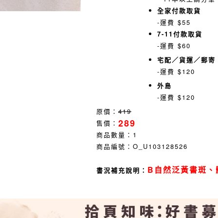
全家付款取貨
-運費 $55
7-11付款取貨
-運費 $60
宅配／貨運／郵寄
-運費 $120
外島
-運費 $120
原價：
419
289
售價：
商品數量：
1
商品編號：
O_U103128526
B自然泛黃書斑、
書況補充說明：