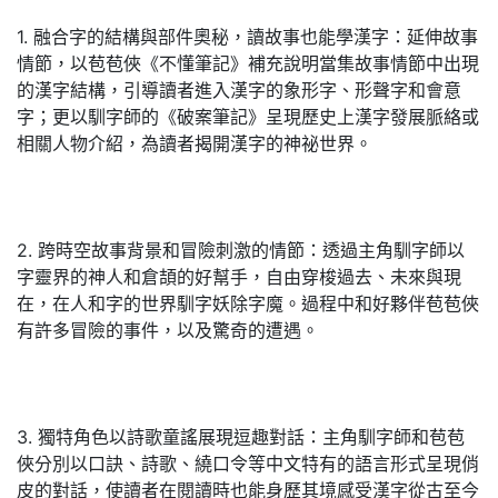
1. 融合字的結構與部件奧秘，讀故事也能學漢字：延伸故事
情節，以苞苞俠《不懂筆記》補充說明當集故事情節中出現
的漢字結構，引導讀者進入漢字的象形字、形聲字和會意
字；更以馴字師的《破案筆記》呈現歷史上漢字發展脈絡或
相關人物介紹，為讀者揭開漢字的神祕世界。
2. 跨時空故事背景和冒險刺激的情節：透過主角馴字師以
字靈界的神人和倉頡的好幫手，自由穿梭過去、未來與現
在，在人和字的世界馴字妖除字魔。過程中和好夥伴苞苞俠
有許多冒險的事件，以及驚奇的遭遇。
3. 獨特角色以詩歌童謠展現逗趣對話：主角馴字師和苞苞
俠分別以口訣、詩歌、繞口令等中文特有的語言形式呈現俏
皮的對話，使讀者在閱讀時也能身歷其境感受漢字從古至今