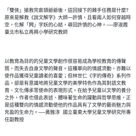
「雙俠」搶救完倉頡爺爺後，這回接下的棘手任務是什麼?
原來是解救《說文解字》大師—許慎，且看兩人如何穿越時
空，化解「闁」字妖的心結，尋回許慎的心神。──廖淑霞
臺北市私立再興小學研究教師
以教育為目的的兒童文學創作很容易成為學校教育的傳聲
筒，而失去自身文學的聲音。這種單向的情感流動，亦難以
使作品獲得兒童讀者的喜愛；但林世仁《字的傳奇》系列作
品，卻是有意識地將兒童文學的美學特色作為其對語文教
育、文化傳承等使命的表現形式。在給予兒童以文學的養分
之外，作者也借此表述、體味著生命的躍動與哲學思維，正
是這種雙向的情感流動使他的作品具有了文學的藝術魅力與
充盈的生命力。──黃雅淳 國立臺東大學兒童文學研究所專
任副教授