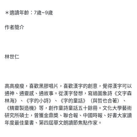
＊適讀年齡：7歲~9歲
作者簡介
林世仁
高高瘦瘦，喜歡黑膠唱片，喜歡漢字的創意，覺得漢字可以
通神、通靈感、通故事。從漢字發想，寫過圖象詩《文字森
林海》、《字的小詩》、《字的童話》（與哲也合著）、
《精靈製造機》等，創作童詩童話五十餘冊。文化大學藝術
研究所碩士，曾獲金鼎奬、聯合報、中國時報、好書大家讀
年度最佳童書、第四屆華文朗讀節焦點作家。