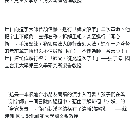
長、兒童文學家、清大客座助理教授
世仁向造字大師倉頡借膽，進行「說文解字」二次革命。他
把字上下顛倒、左挪右移，拆解重組，甚至進行「開心
術」。手法熟練，猶如魔法大師行奇幻大法，連在一旁監督
的老前輩許慎也忍不住捻鬚叫好：「不愧為師一番苦心！」
世仁連忙低頭行禮：「師父，徒兒造次了！」──張子樟 國
立台東大學兒童文學研究所榮譽教授
「這是一本很適合小朋友閱讀的漢字入門書！孩子們在與
「馴字師」一同冒險的過程中，藉由了解每個「字妖」的
「身家背景」，從而對漢字結構有了清晰的認識！」──蘇
建洲 國立彰化師範大學國文系教授