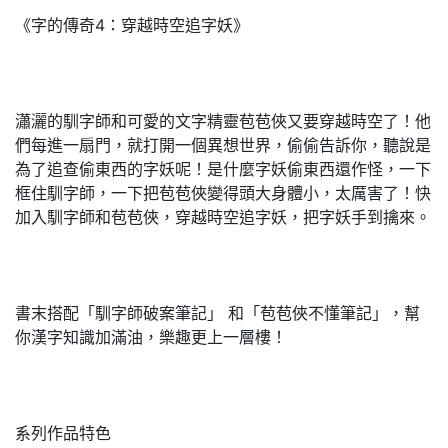
《字的傳奇4：穿越時空追字妖》
瀟灑的馴字師和可愛的文字精靈苞苞俠又要穿越時空了！他
們每進一扇門，就打開一個異想世界，偷偷告訴你，聽說是
為了追查偷東西的字妖呢！是什麼字妖偷東西還作怪，一下
框住馴字師，一下把苞苞俠變得頭大身體小，太厲害了！快
加入馴字師和苞苞俠，穿越時空追字妖，把字妖手到擒來。
書末搭配「馴字師破案筆記」 和「苞苞俠不懂筆記」，幫
你漢字知識加滿油，樂趣更上一層樓！
系列作品特色