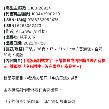
[商品主貨號]
U103128924
[代售商品編號]
103443900229
[ISBN-13碼]
9786263052475
[ISBN]
6263052473
[作者]
Asta Wu (吳雅怡)
[出版社]
親子天下
[出版日期]
2022/07/28
[裝訂/規格]
平裝 / 96頁 / 17 x 21 x 1 cm / 普通級 / 全彩
印刷 / 初版
[內容簡介]
(出版商制式文字, 不論標題或內容簡介是否有標
示, 請都以『沒有附件、沒有贈品』為參考。)
繼萬眾矚目、暢銷60萬冊《字的童話》系列
金鼎獎暢銷作者林世仁再次出擊，
《字的傳奇》第四彈──漢字奇幻故事系列