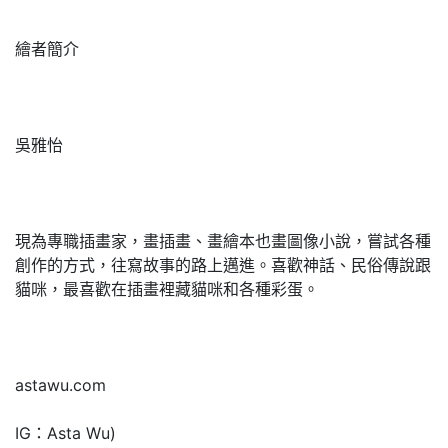
繪者簡介
吳雅怡
現為專職插畫家，畫插畫、畫繪本也畫圖像小說，嘗試各種
創作的方式，往寫故事的路上邁進。喜歡神話、民俗傳說跟
貓咪，最喜歡在插畫裡藏貓咪和各種彩蛋。
astawu.com
IG：Asta Wu)