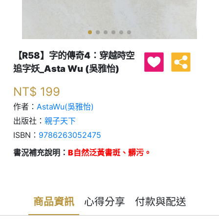
【R58】字的傳奇4：穿越時空
追字妖_Asta Wu (吳雅怡)
NT$
199
作者：
AstaWu(吳雅怡)
出版社：
親子天下
ISBN：
9786263052475
書況補充說明：
B自然泛黃書斑、髒污。
商品資訊
心得分享
付款與配送