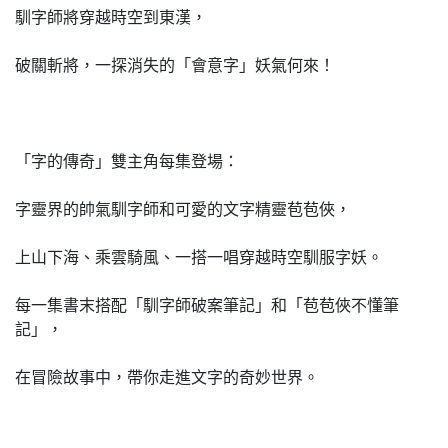
馴字師將穿越時空到東漢，
破關斬將，一探消失的「會意字」妖氣何來！
「字的傳奇」雙主角每集登場：
字靈界的帥氣馴字師和可愛的文字精靈苞苞俠，
上山下海、乘雲騎風、一搭一唱穿越時空馴服字妖。
每一集書末搭配「馴字師破案筆記」和「苞苞俠不懂筆
記」，
在冒險故事中，帶你走進文字的奇妙世界。