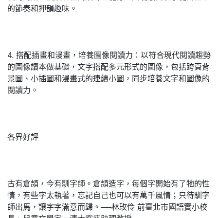
的節奏和押韻趣味。
4. 搭配插畫和漫畫，培養圖像閱讀力：以符合現代閱讀趨勢
的圖像讀本做基礎，文字搭配多元形式的圖像，包括跨頁背
景圖、小插圖和漫畫式的連續小圖，同步培養文字和圖像的
閱讀力。
各界好評
古有倉頡，今有馴字師。倉頡造字，每個字開始有了牠的性
情，有些字太執著，忘記自己也可以有萬千風情；只待馴字
師出馬，讓字字滿意而歸。──林玫伶 前臺北市國語實小校