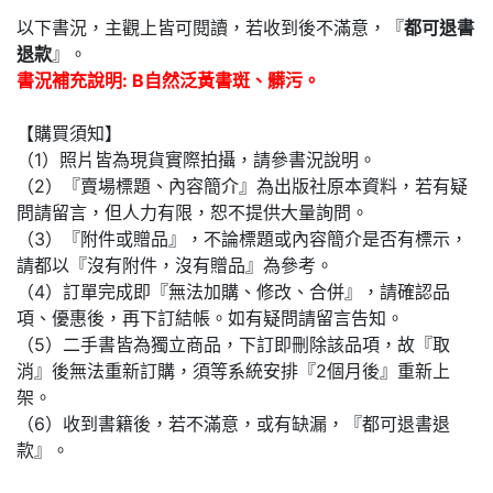
以下書況，主觀上皆可閱讀，若收到後不滿意，『
都可退書
退款
』。
書況補充說明: B自然泛黃書斑、髒污。
【購買須知】
（1）照片皆為現貨實際拍攝，請參書況說明。
（2）『賣場標題、內容簡介』為出版社原本資料，若有疑
問請留言，但人力有限，恕不提供大量詢問。
（3）『附件或贈品』，不論標題或內容簡介是否有標示，
請都以『沒有附件，沒有贈品』為參考。
（4）訂單完成即『無法加購、修改、合併』，請確認品
項、優惠後，再下訂結帳。如有疑問請留言告知。
（5）二手書皆為獨立商品，下訂即刪除該品項，故『取
消』後無法重新訂購，須等系統安排『2個月後』重新上
架。
（6）收到書籍後，若不滿意，或有缺漏，『都可退書退
款』。