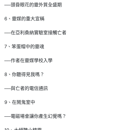
──頭昏眼花的靈外質全盛期
6、靈媒的重大宣稱
──在亞利桑納實驗室接觸亡者
7、笨蛋帽中的靈魂
──作者在靈媒學校入學
8、你聽得見我嗎？
──與亡者的電信通訊
9、在鬧鬼室中
──電磁場會讓你產生幻覺嗎？
10、大傾聽小精靈