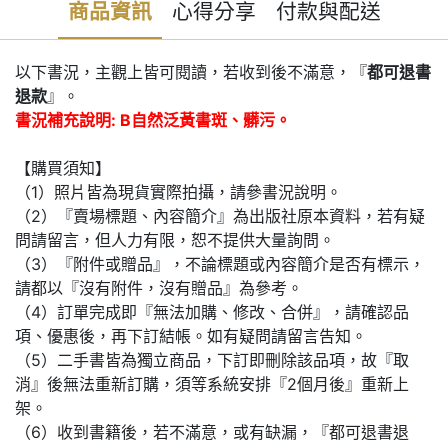
商品資訊
心得分享
付款與配送
以下書況，主觀上皆可閱讀，若收到後不滿意，『
都可退書
退款
』。
書況補充說明: B自然泛黃書斑、髒污。
【購買須知】
（1）照片皆為現貨實際拍攝，請參書況說明。
（2）『賣場標題、內容簡介』為出版社原本資料，若有疑
問請留言，但人力有限，恕不提供大量詢問。
（3）『附件或贈品』，不論標題或內容簡介是否有標示，
請都以『沒有附件，沒有贈品』為參考。
（4）訂單完成即『無法加購、修改、合併』，請確認品
項、優惠後，再下訂結帳。如有疑問請留言告知。
（5）二手書皆為獨立商品，下訂即刪除該品項，故『取
消』後無法重新訂購，須等系統安排『2個月後』重新上
架。
（6）收到書籍後，若不滿意，或有缺漏，『都可退書退