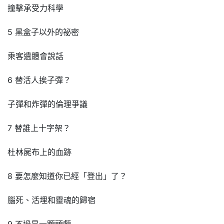
撞擊承受力科學
5 黑盒子以外的祕密
乘客遺體會說話
6 替活人挨子彈？
子彈和炸彈的倫理爭議
7 替誰上十字架？
杜林屍布上的血跡
8 要怎麼知道你已經「登出」了？
腦死、活埋和靈魂的歸宿
9 不過是一顆頭顱