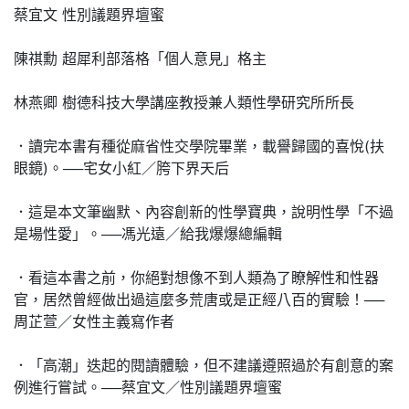
蔡宜文 性別議題界壇蜜
陳祺勳 超犀利部落格「個人意見」格主
林燕卿 樹德科技大學講座教授兼人類性學研究所所長
．讀完本書有種從麻省性交學院畢業，載譽歸國的喜悅(扶
眼鏡)。──宅女小紅／胯下界天后
．這是本文筆幽默、內容創新的性學寶典，說明性學「不過
是場性愛」。──馮光遠／給我爆爆總編輯
．看這本書之前，你絕對想像不到人類為了瞭解性和性器
官，居然曾經做出過這麼多荒唐或是正經八百的實驗！──
周芷萱／女性主義寫作者
．「高潮」迭起的閱讀體驗，但不建議遵照過於有創意的案
例進行嘗試。──蔡宜文／性別議題界壇蜜