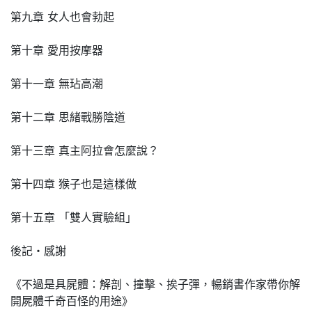
第九章 女人也會勃起
第十章 愛用按摩器
第十一章 無玷高潮
第十二章 思緒戰勝陰道
第十三章 真主阿拉會怎麼說？
第十四章 猴子也是這樣做
第十五章 「雙人實驗組」
後記・感謝
《不過是具屍體：解剖、撞擊、挨子彈，暢銷書作家帶你解
開屍體千奇百怪的用途》