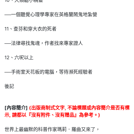
──一個聽覺心理學專家在英格蘭鬧鬼地紮營
11、查芬和穿大衣的死者
──法律尋找鬼魂，作者找來專家證人
12、六呎以上
──手術室天花板的電腦，等待瀕死經驗者
後記
[內容簡介]
(出版商制式文字, 不論標題或內容簡介是否有標
示, 請都以『沒有附件、沒有贈品』為參考。)
世界上最幽默的科普作家瑪莉．羅曲又來了，