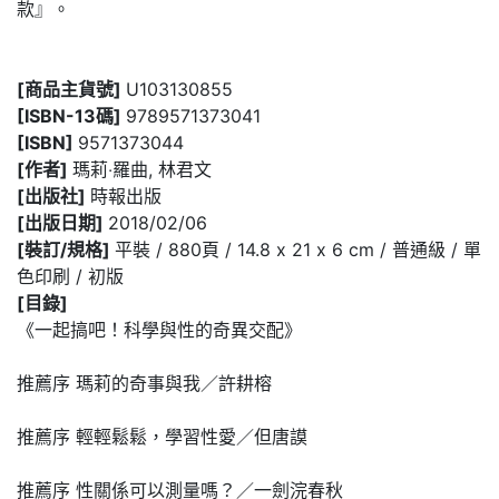
款』。
[商品主貨號]
U103130855
[ISBN-13碼]
9789571373041
[ISBN]
9571373044
[作者]
瑪莉‧羅曲, 林君文
[出版社]
時報出版
[出版日期]
2018/02/06
[裝訂/規格]
平裝 / 880頁 / 14.8 x 21 x 6 cm / 普通級 / 單
色印刷 / 初版
[目錄]
《一起搞吧！科學與性的奇異交配》
推薦序 瑪莉的奇事與我／許耕榕
推薦序 輕輕鬆鬆，學習性愛／但唐謨
推薦序 性關係可以測量嗎？／一劍浣春秋