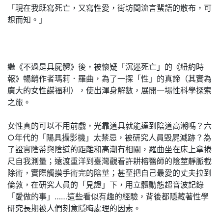
「現在我既寫死亡，又寫性愛，街坊間流言蜚語的散布，可
想而知。」
繼《不過是具屍體》後，被懷疑「沉迷死亡」的《紐約時
報》暢銷作者瑪莉．羅曲，為了一探「性」的真諦（其實為
廣大的女性謀福利），使出渾身解數，展開一場性科學探索
之旅。
女性真的可以不用前戲，光靠道具就能達到陰道高潮嗎？六
○年代的「陽具攝影機」太禁忌，被研究人員毀屍滅跡？為
了證實陰蒂與陰道的距離和高潮有相關，羅曲坐在床上拿捲
尺自我測量；遠渡重洋到臺灣觀看許耕榕醫師的陰莖靜脈截
除術，實際觸摸手術完的陰莖；甚至把自己最愛的丈夫拉到
倫敦，在研究人員的「見證」下，用立體動態超音波記錄
「愛做的事」……這些看似有趣的經驗，背後都隱藏著性學
研究長期被人們刻意隱晦處理的因素。