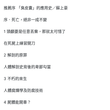
推薦序 「臭皮囊」的應用史／蘇上豪
序．死亡，絕非一成不變
1 頭顱要是任意丟棄，那就太可惜了
在死屍上練習開刀
2 解剖的原罪
人體解剖史背後的卑鄙勾當
3 不朽的來生
人體腐爛學及防腐技術
4 屍體能開車？