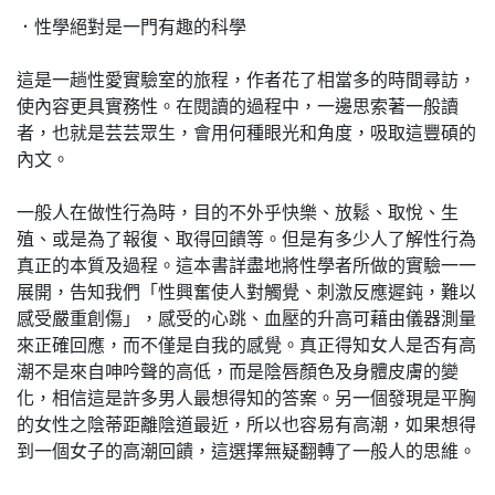
．性學絕對是一門有趣的科學
這是一趟性愛實驗室的旅程，作者花了相當多的時間尋訪，
使內容更具實務性。在閱讀的過程中，一邊思索著一般讀
者，也就是芸芸眾生，會用何種眼光和角度，吸取這豐碩的
內文。
一般人在做性行為時，目的不外乎快樂、放鬆、取悅、生
殖、或是為了報復、取得回饋等。但是有多少人了解性行為
真正的本質及過程。這本書詳盡地將性學者所做的實驗一一
展開，告知我們「性興奮使人對觸覺、刺激反應遲鈍，難以
感受嚴重創傷」，感受的心跳、血壓的升高可藉由儀器測量
來正確回應，而不僅是自我的感覺。真正得知女人是否有高
潮不是來自呻吟聲的高低，而是陰唇顏色及身體皮膚的變
化，相信這是許多男人最想得知的答案。另一個發現是平胸
的女性之陰蒂距離陰道最近，所以也容易有高潮，如果想得
到一個女子的高潮回饋，這選擇無疑翻轉了一般人的思維。