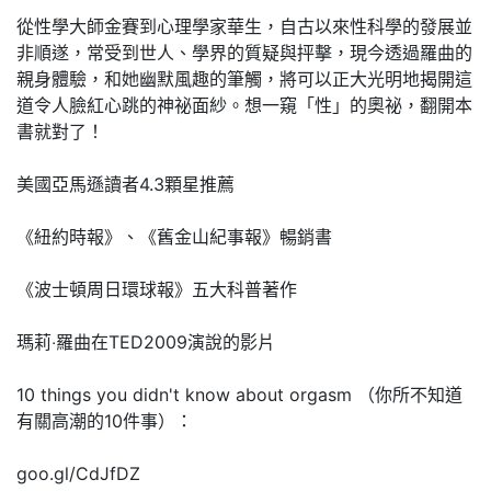
從性學大師金賽到心理學家華生，自古以來性科學的發展並
非順遂，常受到世人、學界的質疑與抨擊，現今透過羅曲的
親身體驗，和她幽默風趣的筆觸，將可以正大光明地揭開這
道令人臉紅心跳的神祕面紗。想一窺「性」的奧祕，翻開本
書就對了！
美國亞馬遜讀者4.3顆星推薦
《紐約時報》、《舊金山紀事報》暢銷書
《波士頓周日環球報》五大科普著作
瑪莉‧羅曲在TED2009演說的影片
10 things you didn't know about orgasm （你所不知道
有關高潮的10件事）：
goo.gl/CdJfDZ