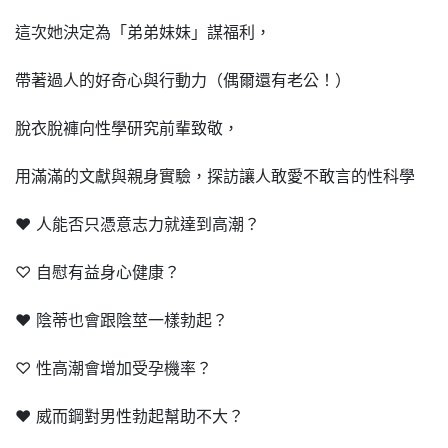
這次她決定為「弟弟妹妹」謀福利，
帶著過人的好奇心與行動力（偶爾還有老公！）
脫衣脫褲向性學研究前輩致敬，
用滿滿的文獻與親身實驗，探訪讓人敢愛不敢言的性科學
♥ 人能否只憑意志力就達到高潮？
♡ 自慰有益身心健康？
♥ 陰蒂也會跟陰莖一樣勃起？
♡ 性高潮會增加受孕機率？
♥ 威而鋼對男性勃起幫助不大？