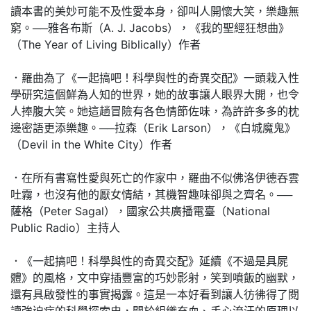
讀本書的美妙可能不及性愛本身，卻叫人開懷大笑，樂趣無
窮。──雅各布斯（A. J. Jacobs），《我的聖經狂想曲》
（The Year of Living Biblically）作者
．羅曲為了《一起搞吧！科學與性的奇異交配》一頭栽入性
學研究這個鮮為人知的世界，她的故事讓人眼界大開，也令
人捧腹大笑。她這趟冒險有各色情節佐味，為許許多多的枕
邊密語更添樂趣。──拉森（Erik Larson），《白城魔鬼》
（Devil in the White City）作者
．在所有書寫性愛與死亡的作家中，羅曲不似佛洛伊德吞雲
吐霧，也沒有他的厭女情結，其機智趣味卻與之齊名。──
薩格（Peter Sagal），國家公共廣播電臺（National
Public Radio）主持人
．《一起搞吧！科學與性的奇異交配》延續《不過是具屍
體》的風格，文中穿插豐富的巧妙影射，笑到噴飯的幽默，
還有具啟發性的事實揭露。這是一本好看到讓人彷彿得了閱
讀強迫症的科學探索史，關於組織充血、手心流汗的原理以