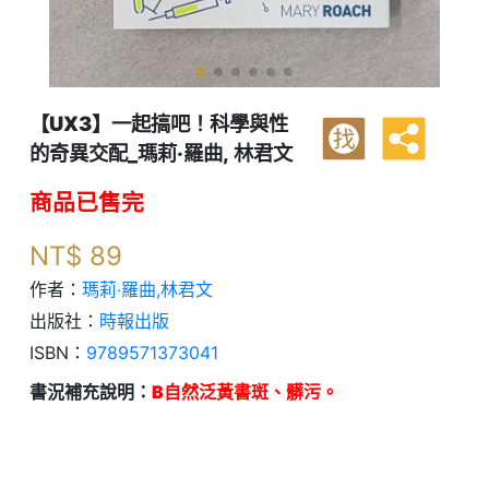
【UX3】一起搞吧！科學與性
找
的奇異交配_瑪莉‧羅曲, 林君文
商品已售完
NT$
89
作者：
瑪莉‧羅曲,林君文
出版社：
時報出版
ISBN：
9789571373041
書況補充說明：
B自然泛黃書斑、髒污。