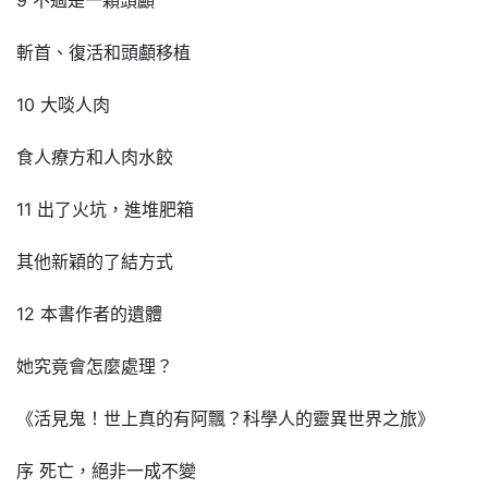
斬首、復活和頭顱移植
10 大啖人肉
食人療方和人肉水餃
11 出了火坑，進堆肥箱
其他新穎的了結方式
12 本書作者的遺體
她究竟會怎麼處理？
《活見鬼！世上真的有阿飄？科學人的靈異世界之旅》
序 死亡，絕非一成不變