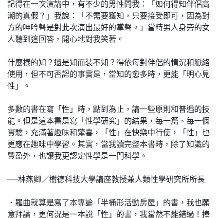
記得在一次演講中，有不少的男性問我：「如何得知伴侶高
潮的真假？」我說：「不需要獲知，只要接受即可，因為對
方的呻吟聲是對此次演出最好的掌聲。」當時男人身旁的女
人聽到這回答，開心地對我笑著。
什麼樣的知？還是知而裝不知？得依每對伴侶的情況和脈絡
使用，但不可否認的事實是，當知的愈多時，更能「明心見
性」。
多數的書在寫「性」時，點到為止，講一些原則和普遍的技
能。但是這本書是寫「性學研究」的結果，每一篇、每一個
實驗，充滿著趣味和驚喜，「性」在快樂中行使，「性」也
更應在趣味中學習。其實，當我讀完整本書時，除了知識的
豐盈外，也讓我更認定性學是一門科學。
──林燕卿／樹德科技大學講座教授兼人類性學研究所所長
．羅曲就算是寫了本專論「半桶形活動房屋」的書，我也願
意拜讀，更何況是一本說「性」的書，我當然不能錯過！捧