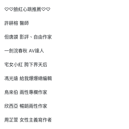
♡♡臉紅心跳推薦♡♡
許耕榕 醫師
但唐謨 影評、自由作家
一劍浣春秋 AV達人
宅女小紅 胯下界天后
馮光遠 給我爆爆總編輯
鳥來伯 兩性專欄作家
欣西亞 暢銷兩性作家
周芷萱 女性主義寫作者