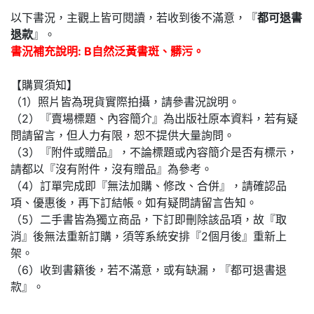
以下書況，主觀上皆可閱讀，若收到後不滿意，『
都可退書
退款
』。
書況補充說明: B自然泛黃書斑、髒污。
【購買須知】
（1）照片皆為現貨實際拍攝，請參書況說明。
（2）『賣場標題、內容簡介』為出版社原本資料，若有疑
問請留言，但人力有限，恕不提供大量詢問。
（3）『附件或贈品』，不論標題或內容簡介是否有標示，
請都以『沒有附件，沒有贈品』為參考。
（4）訂單完成即『無法加購、修改、合併』，請確認品
項、優惠後，再下訂結帳。如有疑問請留言告知。
（5）二手書皆為獨立商品，下訂即刪除該品項，故『取
消』後無法重新訂購，須等系統安排『2個月後』重新上
架。
（6）收到書籍後，若不滿意，或有缺漏，『都可退書退
款』。