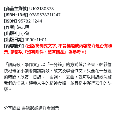
[商品主貨號]
U103130878
[ISBN-13碼]
9789578211247
[ISBN]
9578211244
[作者]
洪志明
[出版社]
小魯
[出版日期]
1999-11-01
[內容簡介]
(出版商制式文字, 不論標題或內容簡介是否有標
示, 請都以『沒有附件、沒有贈品』為參考。)
「讀詩歌，學作文」以「一分鐘」的方式統合全書，輕鬆愉
快地帶領小讀者閱讀詩歌、散文及學習作文。只要花一分鐘
的時間，欣賞一首詩、一闕詞、一支曲，就可以用詩歌洗滌
我們的情感，餵養人生的精神食糧，並且從中獲得寫作的訣
竅。
-----------------------------------------------------------
分享閱讀 書籍狀態請詳看圖示