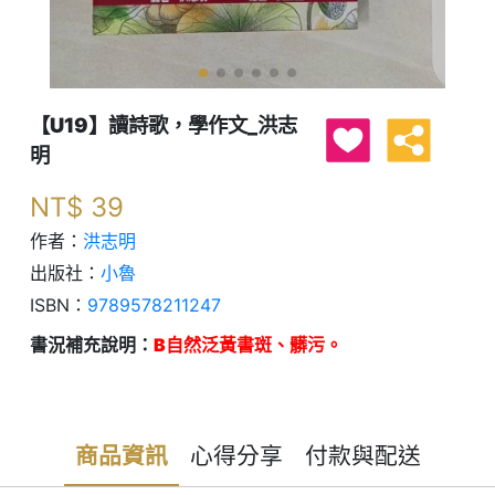
【U19】讀詩歌，學作文_洪志
明
NT$
39
作者：
洪志明
出版社：
小魯
ISBN：
9789578211247
書況補充說明：
B自然泛黃書斑、髒污。
商品資訊
心得分享
付款與配送