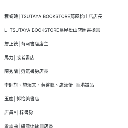
程睿廸│TSUTAYA BOOKSTORE蔦屋松山店店長
L│TSUTAYA BOOKSTORE蔦屋松山店圖書擔當
詹正德│有河書店店主
馬力│或者書店
陳秀蘭│勇氣書房店長
李師旗、施煜文、黃啓聰、盧泳怡│香港誠品
玉塵│郭怡美書店
店員A│梓書房
蕭孟曲│旗津tha̍k冊店長