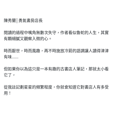
陳秀蘭│勇氣書房店長
閱讀的過程中嘴角無數次失守，作者看似魯蛇的人生，其實
有顆細膩又觀察入微的心。
時而厭世，時而風趣，再不時施放冷箭的語調讓人讀得津津
有味……
但如果你以為這只是一本有趣的古書店人筆記，那就太小看
它了，
從我註記劃星星的頻繁程度，你就會知道它對書店人有多受
用！