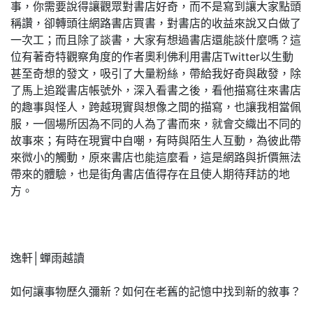
事，你需要說得讓觀眾對書店好奇，而不是寫到讓大家點頭
稱讚，卻轉頭往網路書店買書，對書店的收益來說又白做了
一次工；而且除了談書，大家有想過書店還能談什麼嗎？這
位有著奇特觀察角度的作者奧利佛利用書店Twitter以生動
甚至奇想的發文，吸引了大量粉絲，帶給我好奇與啟發，除
了馬上追蹤書店帳號外，深入看書之後，看他描寫往來書店
的趣事與怪人，跨越現實與想像之間的描寫，也讓我相當佩
服，一個場所因為不同的人為了書而來，就會交織出不同的
故事來；有時在現實中自嘲，有時與陌生人互動，為彼此帶
來微小的觸動，原來書店也能這麼看，這是網路與折價無法
帶來的體驗，也是街角書店值得存在且使人期待拜訪的地
方。
逸軒│蟬雨越讀
如何讓事物歷久彌新？如何在老舊的記憶中找到新的敘事？