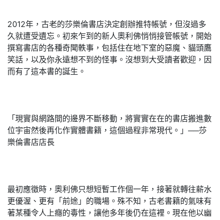
2012年，古老的莎樂倫書店決定創辦推特帳號，但沒過多
久就遭受遺忘。初來乍到的新人奧利佛悄悄接管帳號，開始
撰寫書店的各種奇聞軼事，包括住在地下室的惡魔、貓頭鷹
笑話，以及你永遠想不到的怪事。沒想到大受讀者歡迎，因
而有了這本書的誕生。
「現實與網路間的邊界不斷移動，將實實在在的書店搬進數
位宇宙然後再化作實體書籍，這個過程非常現代。」──莎
樂倫書店店長
最初應徵時，奧利佛只想短暫工作個一年，接著就轉往薪水
更優渥、更有「前途」的職場。殊不知，古老書籍的氣味有
著某種令人上癮的毒性，讓他多年後仍在這裡。現在他以幽