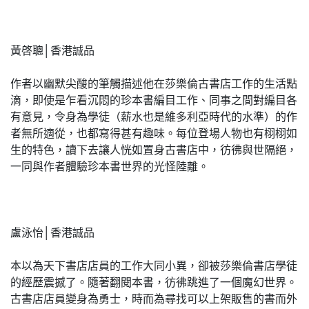
黃啓聰│香港誠品
作者以幽默尖酸的筆觸描述他在莎樂倫古書店工作的生活點
滴，即使是乍看沉悶的珍本書編目工作、同事之間對編目各
有意見，令身為學徒（薪水也是維多利亞時代的水準）的作
者無所適從，也都寫得甚有趣味。每位登場人物也有栩栩如
生的特色，讀下去讓人恍如置身古書店中，彷彿與世隔絕，
一同與作者體驗珍本書世界的光怪陸離。
盧泳怡│香港誠品
本以為天下書店店員的工作大同小異，卻被莎樂倫書店學徒
的經歷震撼了。隨著翻閱本書，彷彿跳進了一個魔幻世界。
古書店店員變身為勇士，時而為尋找可以上架販售的書而外