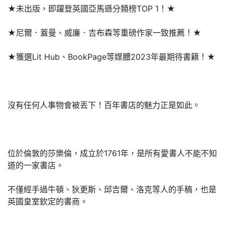
★未出版，即躍登英國亞馬遜分類榜TOP 1！★
★尼爾．蓋曼、威廉．吉布森等重磅作家一致推薦！★
★獲選Lit Hub、BookPage等媒體2023年最期待書籍！★
沒有任何人事物會被丟下！百年書店的魅力正是如此。
位於倫敦的莎樂倫，成立於1761年，是所有愛書人不能不知
道的一家書店。
不僅經手過牛頓、狄更斯、邱吉爾、洛克等人的手稿，也是
英國皇室欽定的書商。