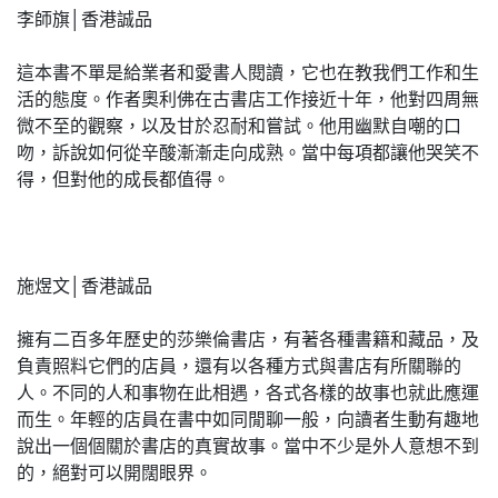
李師旗│香港誠品
這本書不單是給業者和愛書人閱讀，它也在教我們工作和生
活的態度。作者奧利佛在古書店工作接近十年，他對四周無
微不至的觀察，以及甘於忍耐和嘗試。他用幽默自嘲的口
吻，訴說如何從辛酸漸漸走向成熟。當中每項都讓他哭笑不
得，但對他的成長都值得。
施煜文│香港誠品
擁有二百多年歷史的莎樂倫書店，有著各種書籍和藏品，及
負責照料它們的店員，還有以各種方式與書店有所關聯的
人。不同的人和事物在此相遇，各式各樣的故事也就此應運
而生。年輕的店員在書中如同閒聊一般，向讀者生動有趣地
說出一個個關於書店的真實故事。當中不少是外人意想不到
的，絕對可以開闊眼界。