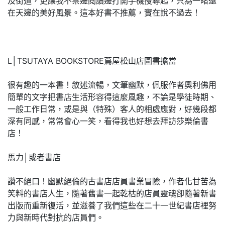
及街道，更讓我不禁邊閱讀邊打開手機搜尋起，只為一睹遠
在天邊的美好風景。這本好書不推薦，實在說不過去！
L│TSUTAYA BOOKSTORE蔦屋松山店圖書擔當
很有趣的一本書！敘述流暢，文筆幽默，佩服作者奧利佛用
簡單的文字把書店生活形容得這麼風趣，不論是學徒時期、
一般工作日常，或是與（特殊）客人的相處應對，好幾段都
深有同感，常常會心一笑，看得我也好想去拜訪莎樂倫書
店！
馬力│或者書店
讚不絕口！幽默絕倫的古書店店員書業冒險，作者化甘苦為
笑料的書店人生，隨著舊書一起乾枯的店員靈魂卻隨著新書
出版而重新復活，並滋養了我們這些在二十一世紀書店裡努
力與新時代對抗的店員們。