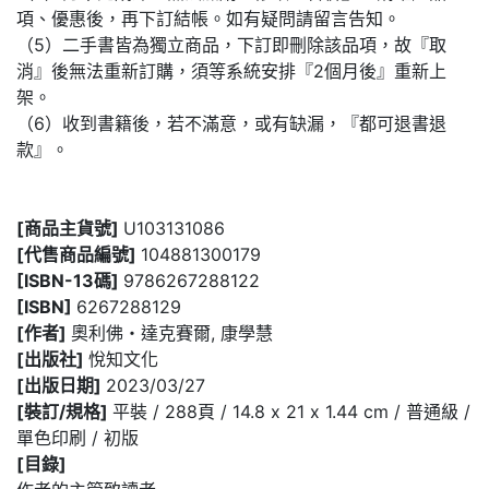
項、優惠後，再下訂結帳。如有疑問請留言告知。
（5）二手書皆為獨立商品，下訂即刪除該品項，故『取
消』後無法重新訂購，須等系統安排『2個月後』重新上
架。
（6）收到書籍後，若不滿意，或有缺漏，『都可退書退
款』。
[商品主貨號]
U103131086
[代售商品編號]
104881300179
[ISBN-13碼]
9786267288122
[ISBN]
6267288129
[作者]
奧利佛・達克賽爾, 康學慧
[出版社]
悅知文化
[出版日期]
2023/03/27
[裝訂/規格]
平裝 / 288頁 / 14.8 x 21 x 1.44 cm / 普通級 /
單色印刷 / 初版
[目錄]