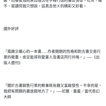
餚，而餐後酒則來自隱含在字裡行間的書店情懷。吃完，喔
不，是讀完我只想說，這真去他Ｘ的精彩又好看。
國外好評
「風趣又暖心的一本書……作者開朗的性格和對古書交易行
業的敬重，肯定能得到愛書人及書店同行共鳴。」──《出
版人週刊》
「關於古書銷售行業的軼事既有趣又富啟發性。不幸的是，
我把有問題的書放錯地方了。」──尼爾．蓋曼／當代奇幻
大師