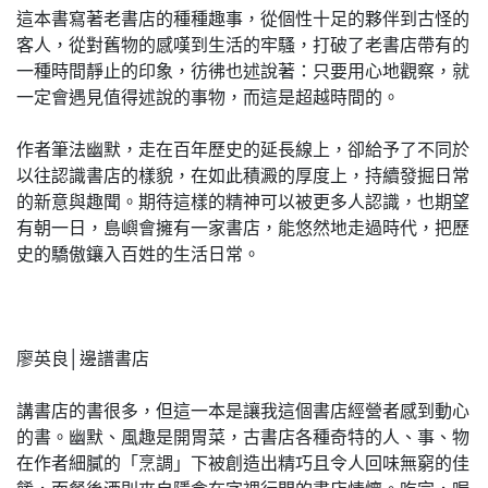
這本書寫著老書店的種種趣事，從個性十足的夥伴到古怪的
客人，從對舊物的感嘆到生活的牢騷，打破了老書店帶有的
一種時間靜止的印象，彷彿也述說著：只要用心地觀察，就
一定會遇見值得述說的事物，而這是超越時間的。
作者筆法幽默，走在百年歷史的延長線上，卻給予了不同於
以往認識書店的樣貌，在如此積澱的厚度上，持續發掘日常
的新意與趣聞。期待這樣的精神可以被更多人認識，也期望
有朝一日，島嶼會擁有一家書店，能悠然地走過時代，把歷
史的驕傲鑲入百姓的生活日常。
廖英良│邊譜書店
講書店的書很多，但這一本是讓我這個書店經營者感到動心
的書。幽默、風趣是開胃菜，古書店各種奇特的人、事、物
在作者細膩的「烹調」下被創造出精巧且令人回味無窮的佳