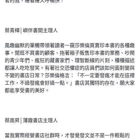
者的我，邊看邊大呼暢快！
蔡青樺│嶼伴書間主理人
風趣幽默的筆觸帶領著讀者一窺莎樂倫買賣珍本書的各種趣
事。閒逛不買書的顧客、拖著箱子販售珍本書的業務、吵鬧
的青少年們、瘋狂的藏書家們、理智斷線的片刻，種種描述
都讓人吃吃發笑。有著社交恐懼症的店員們該如何面對變與
不變的書店日常？莎樂倫格言：「不一定要發瘋才能在這裡
工作，不過發瘋會好過一點。」書店其獨特的存在，願大家
都能享受書的美好。
蔡南昇│薄霧書店主理人
當我實際經營書店社群時，才發覺發文並不是一件輕鬆的