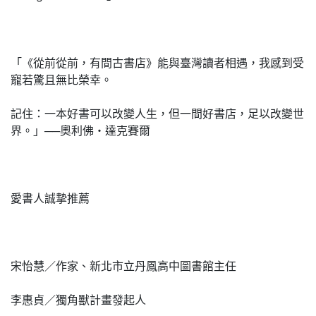
「《從前從前，有間古書店》能與臺灣讀者相遇，我感到受
寵若驚且無比榮幸。
記住：一本好書可以改變人生，但一間好書店，足以改變世
界。」──奧利佛・達克賽爾
愛書人誠摯推薦
宋怡慧／作家、新北市立丹鳳高中圖書館主任
李惠貞／獨角獸計畫發起人