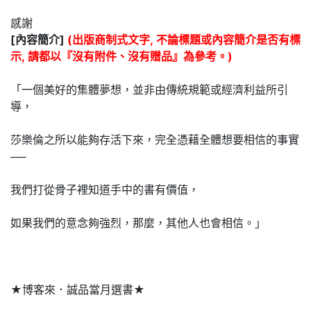
感謝
[內容簡介]
(出版商制式文字, 不論標題或內容簡介是否有標
示, 請都以『沒有附件、沒有贈品』為參考。)
「一個美好的集體夢想，並非由傳統規範或經濟利益所引
導，
莎樂倫之所以能夠存活下來，完全憑藉全體想要相信的事實
──
我們打從骨子裡知道手中的書有價值，
如果我們的意念夠強烈，那麼，其他人也會相信。」
★博客來．誠品當月選書★