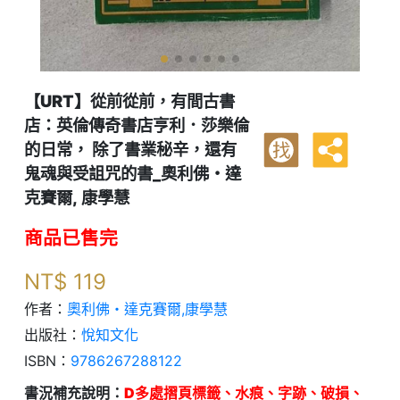
【URT】從前從前，有間古書
店：英倫傳奇書店亨利．莎樂倫
的日常， 除了書業秘辛，還有
找
鬼魂與受詛咒的書_奧利佛・達
克賽爾, 康學慧
商品已售完
NT$
119
作者：
奧利佛・達克賽爾,康學慧
出版社：
悅知文化
ISBN：
9786267288122
書況補充說明：
D多處摺頁標籤、水痕、字跡、破損、