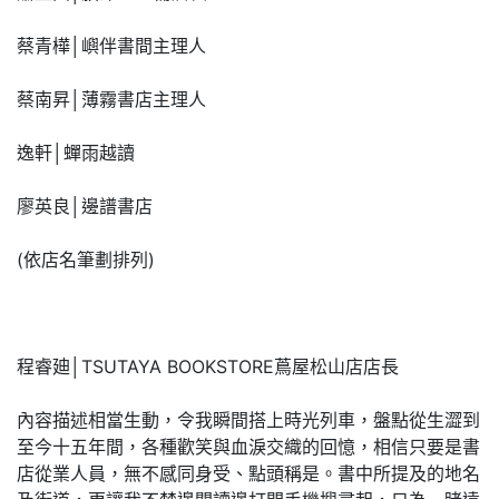
蔡青樺│嶼伴書間主理人
蔡南昇│薄霧書店主理人
逸軒│蟬雨越讀
廖英良│邊譜書店
(依店名筆劃排列)
程睿廸│TSUTAYA BOOKSTORE蔦屋松山店店長
內容描述相當生動，令我瞬間搭上時光列車，盤點從生澀到
至今十五年間，各種歡笑與血淚交織的回憶，相信只要是書
店從業人員，無不感同身受、點頭稱是。書中所提及的地名