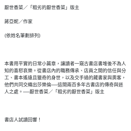
厭世香菜／「粗劣的厭世香菜」版主
蔣亞妮／作家
(依姓名筆劃排列)
本書用平實的日常小篇章，讓讀者一窺古書店書堆後不為人
知的喜怒哀樂。從書店內的職務傳承、店員之間的信任與分
工、書本遙遠且獵奇的身世，以及交手過的藏書家與奧客，
他們共同交織出莎樂倫──這間兩百多年古書店的傳奇與迷
人之處。──厭世香菜／「粗劣的厭世香菜」版主
書店人試讀回響！