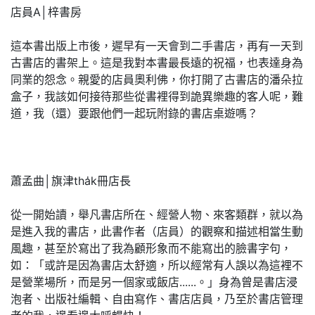
店員A│梓書房
這本書出版上市後，遲早有一天會到二手書店，再有一天到
古書店的書架上。這是我對本書最長遠的祝福，也表達身為
同業的怨念。親愛的店員奧利佛，你打開了古書店的潘朵拉
盒子，我該如何接待那些從書裡得到詭異樂趣的客人呢，難
道，我（還）要跟他們一起玩附錄的書店桌遊嗎？
蕭孟曲│旗津tha̍k冊店長
從一開始讀，舉凡書店所在、經營人物、來客類群，就以為
是進入我的書店，此書作者（店員）的觀察和描述相當生動
風趣，甚至於寫出了我為顧形象而不能寫出的臉書字句，
如：「或許是因為書店太舒適，所以經常有人誤以為這裡不
是營業場所，而是另一個家或飯店......。」身為曾是書店浸
泡者、出版社編輯、自由寫作、書店店員，乃至於書店管理