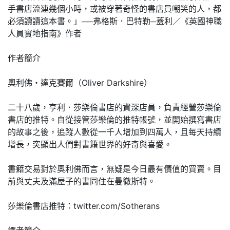
手書店流連幾個小時，或被穿著奇怪的書店員嘲笑的人，都
必須讀讀這本書。」──弗格斯．巴特勒─蓋利／《英國神職
人員實地指南》作者
作者簡介
奧利佛・達克賽爾（Oliver Darkshire）
二十八歲，亨利．莎樂倫書店的資深店員，負責經營莎樂倫
書店的推特。自從接管莎樂倫的推特帳號，並開始撰寫書店
的故事之後，追蹤人數從一千人增加到四萬人，且每天持續
增長，突顯出人們對書籍世界的好奇與喜愛。
書籍交易對於奧利佛而言，無疑是今日最有價值的買賣。目
前與丈夫及滿屋子的書同住在曼徹斯特。
莎樂倫書店推特：twitter.com/Sotherans