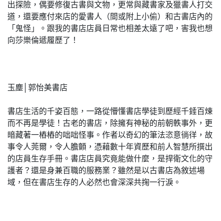
出探險，偶要修復古書與文物，更常與藏書家及獵書人打交
道，還要應付來店的愛書人（間或附上小偷）和古書店內的
「鬼怪」。跟我的書店店員日常也相差太遠了吧，害我也想
向莎樂倫遞履歷了！
玉塵│郭怡美書店
書店生活的千姿百態，一路從懵懂書店學徒到歷經千錘百煉
而不再是學徒！古老的書店，除擁有神秘的前朝軼事外，更
暗藏著一樁樁的咄咄怪事。作者以奇幻的筆法恣意徜徉，故
事令人莞爾，令人膽顫，憑藉數十年資歷和前人智慧所撰出
的店員生存手冊。書店店員究竟能做什麼，是捍衛文化的守
護者？還是身兼百職的服務業？雖然是以古書店為敘述場
域，但在書店生存的人必然也會深深共掬一行淚。