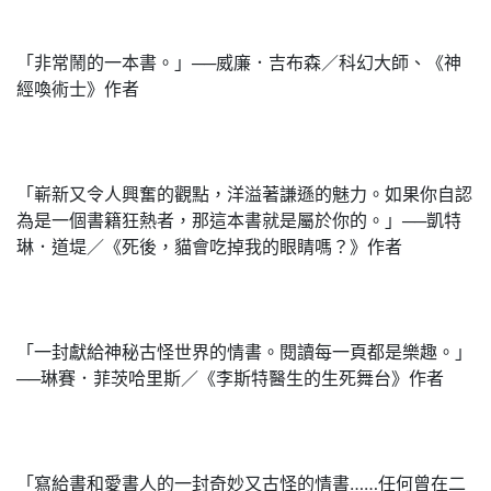
「非常鬧的一本書。」──威廉．吉布森／科幻大師、《神
經喚術士》作者
「嶄新又令人興奮的觀點，洋溢著謙遜的魅力。如果你自認
為是一個書籍狂熱者，那這本書就是屬於你的。」──凱特
琳．道堤／《死後，貓會吃掉我的眼睛嗎？》作者
「一封獻給神秘古怪世界的情書。閱讀每一頁都是樂趣。」
──琳賽．菲茨哈里斯／《李斯特醫生的生死舞台》作者
「寫給書和愛書人的一封奇妙又古怪的情書……任何曾在二