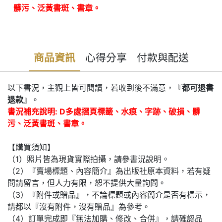
髒污、泛黃書斑、書章。
商品資訊
心得分享
付款與配送
以下書況，主觀上皆可閱讀，若收到後不滿意，『
都可退書
退款
』。
書況補充說明: D多處摺頁標籤、水痕、字跡、破損、髒
污、泛黃書斑、書章。
【購買須知】
（1）照片皆為現貨實際拍攝，請參書況說明。
（2）『賣場標題、內容簡介』為出版社原本資料，若有疑
問請留言，但人力有限，恕不提供大量詢問。
（3）『附件或贈品』，不論標題或內容簡介是否有標示，
請都以『沒有附件，沒有贈品』為參考。
（4）訂單完成即『無法加購、修改、合併』，請確認品