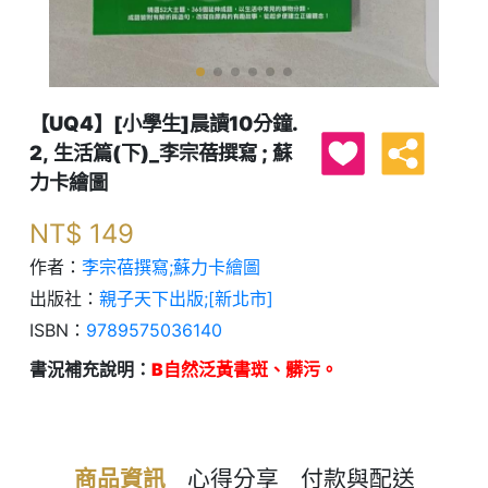
【UQ4】[小學生]晨讀10分鐘.
2, 生活篇(下)_李宗蓓撰寫 ; 蘇
力卡繪圖
NT$
149
作者：
李宗蓓撰寫;蘇力卡繪圖
出版社：
親子天下出版;[新北市]
ISBN：
9789575036140
書況補充說明：
B自然泛黃書斑、髒污。
商品資訊
心得分享
付款與配送