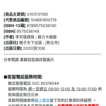
[商品主貨號]
U103131190
[代售商品編號]
104881900179
[ISBN-13碼]
9789575036140
[ISBN]
957503614X
[作者]
李宗蓓撰寫 ; 蘇力卡繪圖
[出版社]
親子天下出版 ; [新北市]
[出版日期]
2020[民109]
-----------------------------------------------------------
分享閱讀 書籍狀態請詳看圖示
■客服電話服務時間:
敝店客服電話 (02) 85316044
服務時間為
週一至週五 09:00-12:00 及 13:00-17:00
例
假與國定假日公休
其餘時間請使用
線上留言
留下您的訂單資料與疑問 。
由於敝店為多平臺同步販售，
來電請務必告知為
書寶官