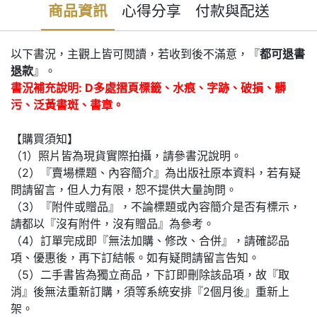
商品資訊
心得分享
付款與配送
以下書況，主觀上皆可閱讀，若收到後不滿意，『
都可退書
退款
』。
書況補充說明: D多處摺頁標籤、水痕、字跡、破損、髒
污、泛黃書斑、書章。
【購買須知】
（1）照片皆為現貨實際拍攝，請參書況說明。
（2）『賣場標題、內容簡介』為出版社原本資料，若有疑
問請留言，但人力有限，恕不提供大量詢問。
（3）『附件或贈品』，不論標題或內容簡介是否有標示，
請都以『沒有附件，沒有贈品』為參考。
（4）訂單完成即『無法加購、修改、合併』，請確認品
項、優惠後，再下訂結帳。如有疑問請留言告知。
（5）二手書皆為獨立商品，下訂即刪除該品項，故『取
消』後無法重新訂購，須等系統安排『2個月後』重新上
架。