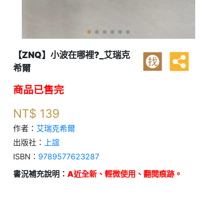
【ZNQ】小波在哪裡?_艾瑞克
找
希爾
商品已售完
NT$
139
作者：
艾瑞克希爾
出版社：
上誼
ISBN：
9789577623287
書況補充說明：
A近全新、輕微使用、翻閱痕跡。