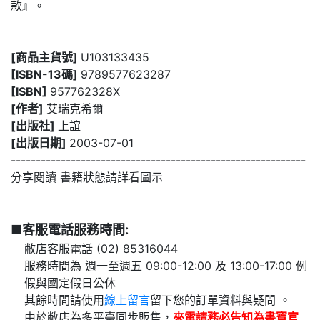
款』。
[商品主貨號]
U103133435
[ISBN-13碼]
9789577623287
[ISBN]
957762328X
[作者]
艾瑞克希爾
[出版社]
上誼
[出版日期]
2003-07-01
-----------------------------------------------------------
分享閱讀 書籍狀態請詳看圖示
■客服電話服務時間:
敝店客服電話 (02) 85316044
服務時間為
週一至週五 09:00-12:00 及 13:00-17:00
例
假與國定假日公休
其餘時間請使用
線上留言
留下您的訂單資料與疑問 。
由於敝店為多平臺同步販售，
來電請務必告知為
書寶官