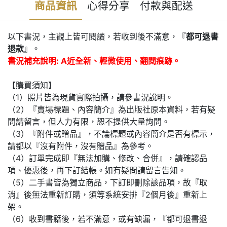
商品資訊
心得分享
付款與配送
以下書況，主觀上皆可閱讀，若收到後不滿意，『
都可退書
退款
』。
書況補充說明: A近全新、輕微使用、翻閱痕跡。
【購買須知】
（1）照片皆為現貨實際拍攝，請參書況說明。
（2）『賣場標題、內容簡介』為出版社原本資料，若有疑
問請留言，但人力有限，恕不提供大量詢問。
（3）『附件或贈品』，不論標題或內容簡介是否有標示，
請都以『沒有附件，沒有贈品』為參考。
（4）訂單完成即『無法加購、修改、合併』，請確認品
項、優惠後，再下訂結帳。如有疑問請留言告知。
（5）二手書皆為獨立商品，下訂即刪除該品項，故『取
消』後無法重新訂購，須等系統安排『2個月後』重新上
架。
（6）收到書籍後，若不滿意，或有缺漏，『都可退書退