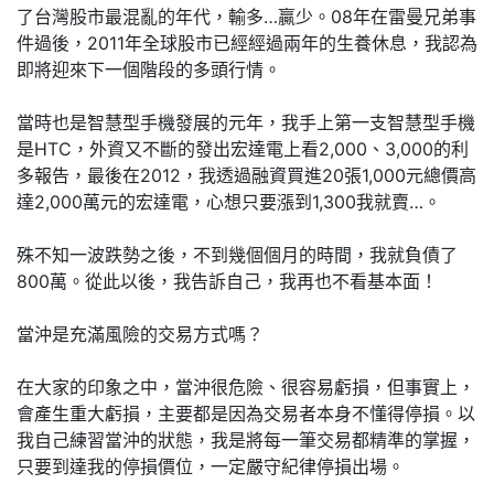
了台灣股市最混亂的年代，輸多…贏少。08年在雷曼兄弟事
件過後，2011年全球股市已經經過兩年的生養休息，我認為
即將迎來下一個階段的多頭行情。
當時也是智慧型手機發展的元年，我手上第一支智慧型手機
是HTC，外資又不斷的發出宏達電上看2,000、3,000的利
多報告，最後在2012，我透過融資買進20張1,000元總價高
達2,000萬元的宏達電，心想只要漲到1,300我就賣…。
殊不知一波跌勢之後，不到幾個個月的時間，我就負債了
800萬。從此以後，我告訴自己，我再也不看基本面！
當沖是充滿風險的交易方式嗎？
在大家的印象之中，當沖很危險、很容易虧損，但事實上，
會產生重大虧損，主要都是因為交易者本身不懂得停損。以
我自己練習當沖的狀態，我是將每一筆交易都精準的掌握，
只要到達我的停損價位，一定嚴守紀律停損出場。