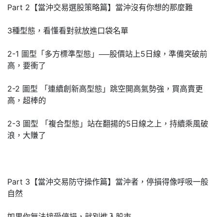
Part 2【當沖交易選股策略篇】當沖沒有你想的那麼難
3種型態，看懂看對就放進口袋名單
2-1 圖型「多方標準型態」──股價站上5日線，準備突破前
高，要衝了
2-2 圖型 「連續創新高型態」跳空開高氣勢強，買高賣更
高，超棒的
2-3 圖型 「複合型態」站在翻揚的5日線之上，持續乘風破
浪，大賺了
Part 3【當沖交易防守操作篇】當沖者，停損得像呼吸一般
自然
如果你無法接受停損，就別進入股市