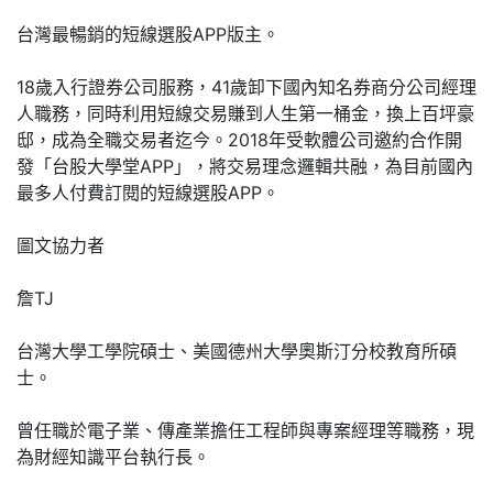
台灣最暢銷的短線選股APP版主。
18歲入行證券公司服務，41歲卸下國內知名券商分公司經理
人職務，同時利用短線交易賺到人生第一桶金，換上百坪豪
邸，成為全職交易者迄今。2018年受軟體公司邀約合作開
發「台股大學堂APP」，將交易理念邏輯共融，為目前國內
最多人付費訂閱的短線選股APP。
圖文協力者
詹TJ
台灣大學工學院碩士、美國德州大學奧斯汀分校教育所碩
士。
曾任職於電子業、傳產業擔任工程師與專案經理等職務，現
為財經知識平台執行長。