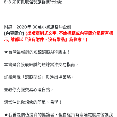
8-8 如何抓取強勢族群進行分類
附錄 2020年 30萬小資族當沖企劃
[內容簡介]
(出版商制式文字, 不論標題或內容簡介是否有標
示, 請都以『沒有附件、沒有贈品』為參考。)
★台灣最暢銷的短線選股APP版主！
本書是台股最細膩的短線當沖交易指南，
詳盡解說「選股型態」與進出場策略，
並教你克服交易心理盲點，
讓當沖比你想像的簡單、易學！
★我曾是價值投資的擁護者，但自從持有宏達電股票後讓我