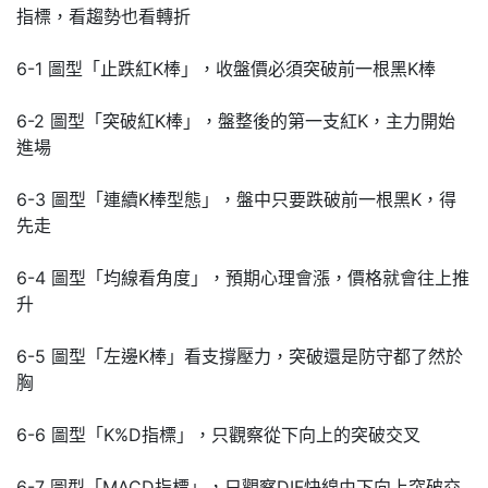
指標，看趨勢也看轉折
6-1 圖型「止跌紅K棒」，收盤價必須突破前一根黑K棒
6-2 圖型「突破紅K棒」，盤整後的第一支紅K，主力開始
進場
6-3 圖型「連續K棒型態」，盤中只要跌破前一根黑K，得
先走
6-4 圖型「均線看角度」，預期心理會漲，價格就會往上推
升
6-5 圖型「左邊K棒」看支撐壓力，突破還是防守都了然於
胸
6-6 圖型「K%D指標」，只觀察從下向上的突破交叉
6-7 圖型「MACD指標」，只觀察DIF快線由下向上突破交