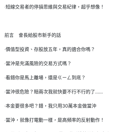
‧短線交易者的停損思維與交易紀律，超乎想像！
前言 會長給股市新手的話
‧價值型投資、存股放五年，真的適合你嗎？
‧當沖是充滿風險的交易方式嗎？
‧看錯你是馬上離場，還是ㄍㄧㄥ到底？
‧當沖很危險？賠兩次我就快要不行不行的了……
‧本金要很多吧？錯，我只用30萬本金做當沖
‧當沖，就像打電動一樣，是高頻率的反射動作！