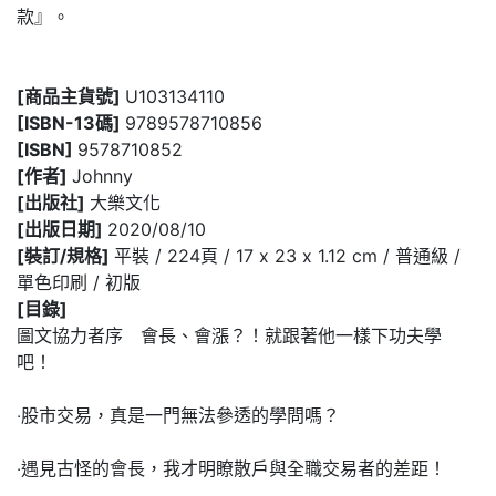
款』。
[商品主貨號]
U103134110
[ISBN-13碼]
9789578710856
[ISBN]
9578710852
[作者]
Johnny
[出版社]
大樂文化
[出版日期]
2020/08/10
[裝訂/規格]
平裝 / 224頁 / 17 x 23 x 1.12 cm / 普通級 /
單色印刷 / 初版
[目錄]
圖文協力者序 會長、會漲？！就跟著他一樣下功夫學
吧！
‧股市交易，真是一門無法參透的學問嗎？
‧遇見古怪的會長，我才明瞭散戶與全職交易者的差距！