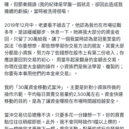
確，但節奏錯誤 (我的紀律是早盤一弱就走，卻因此造成我
連續的虧損)，當時被洗得很嘔。
2019年12月中，老婆看不過去了，他認為我也在市場征戰
多年，是該緩緩腳步、休息一下。她將我大部分的資金收
回，只留了30萬給我，講了一個我當時認為是冠冕堂皇的
說法『你要想想，那些想學習你交易方法的朋友，其實大部
分都是小資族，努力存了些錢想在股市上有第二份收入；你
應該要回到交易的初心， 用當年起家翻身的金額去交易，
你現在這麼大金額的操作，小資族們是無法學習、複製的；
你要有本事用他們的本金來交易』。
我的「30萬資金移動式當沖」，主要是針對小資族所做的
操作示範，平均每日買賣交易量約2,500萬左右。資金快速
移動的目的，是為了讓資金曝險在市場時間越短越安全。
當沖交易切忌猶豫不決，只要多花一分鐘想一下，好的買賣
點位往往稍縱即逝。此外，我不會同時操作1檔以上標的，
每一檔做完才再做下一檔，買完不動、黏著的或反向發展的