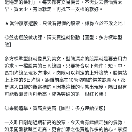
能穩定的獲利」。每天都有交易機會，不需要去懊惱賣太
早、買太少，有賺就走，再找下一支標的就好。
★當沖贏家選股：只做看得懂的股票，讓你立於不敗之地！
◎盤後選股做功課，隔天買進就發動【圖型：多方標準型
態】
多方標準型態就像見到美女，型態漂亮的股票就是要去用力
追求。一檔股票的日Ｋ線圖，只要符合以下條件：短、中、
長期均線呈現多方排列，肉眼可以判定的上升趨勢，股價站
上上揚的5日均線，距離前高在10％漲幅的價差範圍內，都
是選入口袋的觀察標的。因為這樣的型態出現後，隔日很有
可能收盤會再創新高，成為突破的第一根紅Ｋ棒！
◎乘勝追擊，買高賣更高【圖型：多方連續型態】
一支昨日剛創近期新高的股票，今天會有繼續走強的氣勢，
如果開盤就跳空走高，更會加添之後買進作多的信心。掌握