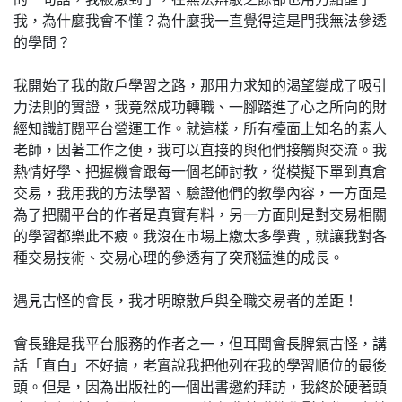
我，為什麼我會不懂？為什麼我一直覺得這是門我無法參透
的學問？
我開始了我的散戶學習之路，那用力求知的渴望變成了吸引
力法則的實證，我竟然成功轉職、一腳踏進了心之所向的財
經知識訂閱平台營運工作。就這樣，所有檯面上知名的素人
老師，因著工作之便，我可以直接的與他們接觸與交流。我
熱情好學、把握機會跟每一個老師討教，從模擬下單到真倉
交易，我用我的方法學習、驗證他們的教學內容，一方面是
為了把關平台的作者是真實有料，另一方面則是對交易相關
的學習都樂此不疲。我沒在市場上繳太多學費﹐就讓我對各
種交易技術、交易心理的參透有了突飛猛進的成長。
遇見古怪的會長，我才明瞭散戶與全職交易者的差距！
會長雖是我平台服務的作者之一，但耳聞會長脾氣古怪，講
話「直白」不好搞，老實說我把他列在我的學習順位的最後
頭。但是，因為出版社的一個出書邀約拜訪，我終於硬著頭