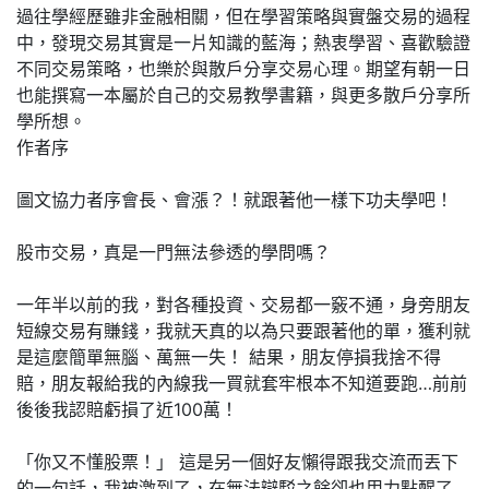
過往學經歷雖非金融相關，但在學習策略與實盤交易的過程
中，發現交易其實是一片知識的藍海；熱衷學習、喜歡驗證
不同交易策略，也樂於與散戶分享交易心理。期望有朝一日
也能撰寫一本屬於自己的交易教學書籍，與更多散戶分享所
學所想。
作者序
圖文協力者序會長、會漲？！就跟著他一樣下功夫學吧！
股市交易，真是一門無法參透的學問嗎？
一年半以前的我，對各種投資、交易都一竅不通，身旁朋友
短線交易有賺錢，我就天真的以為只要跟著他的單，獲利就
是這麼簡單無腦、萬無一失！ 結果，朋友停損我捨不得
賠，朋友報給我的內線我一買就套牢根本不知道要跑…前前
後後我認賠虧損了近100萬！
「你又不懂股票！」 這是另一個好友懶得跟我交流而丟下
的一句話，我被激到了，在無法辯駁之餘卻也用力點醒了