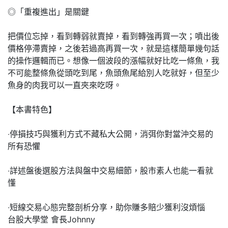
◎「重複進出」是關鍵
把價位忘掉，看到轉弱就賣掉，看到轉強再買一次；噴出後
價格停滯賣掉，之後若過高再買一次，就是這樣簡單幾句話
的操作邏輯而已。想像一個波段的漲幅就好比吃一條魚，我
不可能整條魚從頭吃到尾，魚頭魚尾給別人吃就好，但至少
魚身的肉我可以一直夾來吃呀。
【本書特色】
‧停損技巧與獲利方式不藏私大公開，消弭你對當沖交易的
所有恐懼
‧詳述盤後選股方法與盤中交易細節，股市素人也能一看就
懂
‧短線交易心態完整剖析分享，助你賺多賠少獲利沒煩惱
台股大學堂 會長Johnny