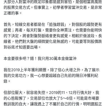
大部分人對當沖的既定印象都是感到害怕，是個相當高風險
的股票交易方式。但事實上，初學者學習當沖交易，是非常
正確的事。
首先，短線交易者都是在「追強趕弱」，對個股的趨勢更有
感覺；再者，每天盯盤，需要你全神貫注，也需要你能明快
的下決定，將會對盤勢脈絡會更有感覺。相較於做波段、長
線者，他們對大盤的細微變化是無感的，可能要等到股價跌
到谷底才知道要出場。
本金要很多吧？錯！我只用30萬本金做當沖
我在2019上半年獲利頗豐，除了信心大增之外，為了展示
我的交易功力，我一心想要超越自己先前的隔日沖獲利紀
錄。
但部位壓大，就容易失控。2019的11、12月行情大好，我
的心態鬆懈了，交易部位也放大了5～6倍。可能是市場要
教訓我的自大，讓我遇上了不屬於自己的行情，明明選股正