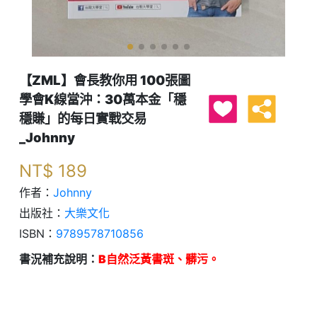
【ZML】會長教你用 100張圖
學會K線當沖：30萬本金「穩
穩賺」的每日實戰交易
_Johnny
NT$
189
作者：
Johnny
出版社：
大樂文化
ISBN：
9789578710856
書況補充說明：
B自然泛黃書斑、髒污。