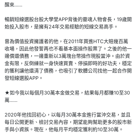
醒來……
暢銷短線選股台股大學堂APP背後的靈魂人物會長，19歲開
始投入股市，是擁有24年交易經驗的短線交易高手。
曾為價值投資擁護者的他，在2011年買進HTC大賠幾百萬
收場，因此他發誓再也不看基本面操作股票了。之後的他一
邊償還債務，一邊重新以3萬塊台幣操作現股當沖。由於資
金有限，反倒練就一身快速買賣、停損即時的好功夫，穩定
的獲利讓他還清了債務，也吸引了軟體公司找他一起合作開
發短線選股APP。
★如今我以每個月30萬本金做交易，結果每月都賺10至30
萬……
2020年他找回初心，以每月30萬本金進行當沖交易，並且
每日公開更新、檢討交易內容，期望能夠幫助更多的股市新
手與小資族。現在，他每月平均穩定獲利約10至30萬。