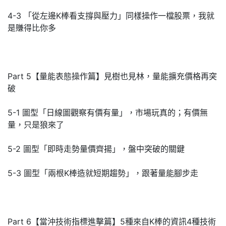
4-3 「從左邊K棒看支撐與壓力」同樣操作一檔股票，我就
是賺得比你多
Part 5【量能表態操作篇】見樹也見林，量能擴充價格再突
破
5-1 圖型「日線圖觀察有價有量」，市場玩真的；有價無
量，只是狼來了
5-2 圖型「即時走勢量價齊揚」，盤中突破的關鍵
5-3 圖型「兩根K棒造就短期趨勢」，跟著量能腳步走
Part 6【當沖技術指標進擊篇】5種來自K棒的資訊4種技術