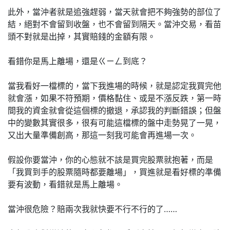
此外，當沖者就是追強趕弱，當天就會把不夠強勢的部位了
結，絕對不會留到收盤，也不會留到隔天。當沖交易，看苗
頭不對就是出掉，其實賠錢的金額有限。
看錯你是馬上離場，還是ㄍㄧㄥ到底？
當我看好一檔標的，當下我進場的時候，就是認定我買完他
就會漲，如果不符預期，價格黏住、或是不漲反跌，第一時
間我的資金就會從這個標的撤退，承認我的判斷錯誤；但盤
中的變數其實很多，很有可能這檔標的盤中走勢晃了一晃，
又出大量準備創高，那這一刻我可能會再進場一次。
假設你要當沖，你的心態就不該是買完股票就抱著，而是
「我買到手的股票隨時都要離場」，買進就是看好標的準備
要有波動，看錯就是馬上離場。
當沖很危險？賠兩次我就快要不行不行的了……