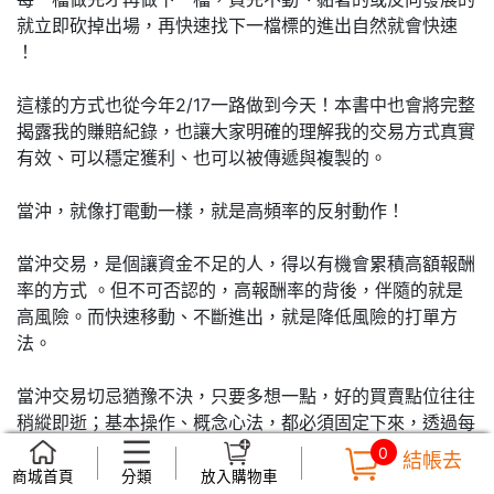
就立即砍掉出場，再快速找下一檔標的進出自然就會快速
！
這樣的方式也從今年2/17一路做到今天！本書中也會將完整
揭露我的賺賠紀錄，也讓大家明確的理解我的交易方式真實
有效、可以穩定獲利、也可以被傳遞與複製的。
當沖，就像打電動一樣，就是高頻率的反射動作！
當沖交易，是個讓資金不足的人，得以有機會累積高額報酬
率的方式 。但不可否認的，高報酬率的背後，伴隨的就是
高風險。而快速移動、不斷進出，就是降低風險的打單方
法。
當沖交易切忌猶豫不決，只要多想一點，好的買賣點位往往
稍縱即逝；基本操作、概念心法，都必須固定下來，透過每
天高頻率交易，操作將成為反射動作。賺錢的功夫 永遠不
0
結帳去
容易、不簡單、不可能垂手可得。 期許各位要用功學習、
商城首頁
分類
放入購物車