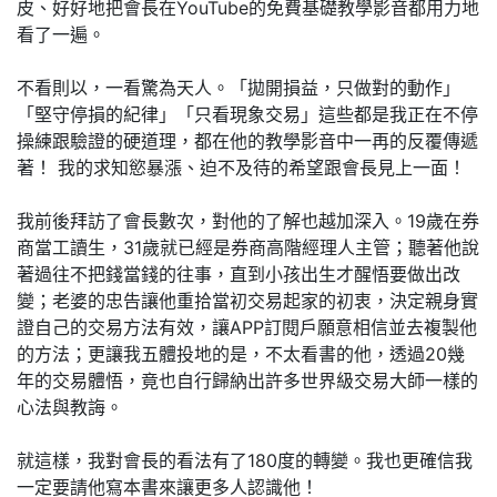
皮、好好地把會長在YouTube的免費基礎教學影音都用力地
看了一遍。
不看則以，一看驚為天人。「拋開損益，只做對的動作」
「堅守停損的紀律」「只看現象交易」這些都是我正在不停
操練跟驗證的硬道理，都在他的教學影音中一再的反覆傳遞
著！ 我的求知慾暴漲、迫不及待的希望跟會長見上一面！
我前後拜訪了會長數次，對他的了解也越加深入。19歲在券
商當工讀生，31歲就已經是券商高階經理人主管；聽著他說
著過往不把錢當錢的往事，直到小孩出生才醒悟要做出改
變；老婆的忠告讓他重拾當初交易起家的初衷，決定親身實
證自己的交易方法有效，讓APP訂閱戶願意相信並去複製他
的方法；更讓我五體投地的是，不太看書的他，透過20幾
年的交易體悟，竟也自行歸納出許多世界級交易大師一樣的
心法與教誨。
就這樣，我對會長的看法有了180度的轉變。我也更確信我
一定要請他寫本書來讓更多人認識他！