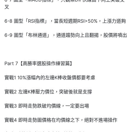
叉
6-8 圖型「RSI指標」，當長短週期RSI>50%，上漲力道夠
6-9 圖型「布林通道」，通道趨勢向上且翻揚，股價將噴出
Part 7【高勝率選股操作練習篇】
實戰1 10%漲幅內的左邊K棒收盤價都要考慮
實戰2 左邊K棒壓力價位，突破後就是支撐
實戰3 即時走勢跌破均價線，一定要出場
實戰4 即時走勢圖價格在均價線之下，絕對不進場操作