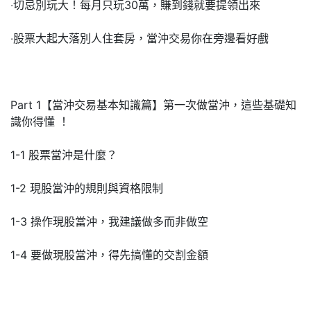
‧切忌別玩大！每月只玩30萬，賺到錢就要提領出來
‧股票大起大落別人住套房，當沖交易你在旁邊看好戲
Part 1【當沖交易基本知識篇】第一次做當沖，這些基礎知
識你得懂 ！
1-1 股票當沖是什麼？
1-2 現股當沖的規則與資格限制
1-3 操作現股當沖，我建議做多而非做空
1-4 要做現股當沖，得先搞懂的交割金額