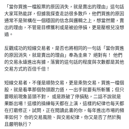
「當你買進一檔股票的原因消失，就是賣出的理由」這句話
大家耳熟能詳，但據我探查走訪很多散戶，他們買進的原因
通常不是架構在一個穩固的信念與邏輯之上，想當然爾，賣
出的理由，不管是目標獲利或是被迫停損，更是壓根兒沒想
過。
反觀成功的短線交易者，是否也將相同的一句話「當你買進
的原因消失，就是賣出的理由」奉為圭臬？ 絕對有！ 他們
的交易永遠進出有據，落實的這句話的程度與次數都是其他
交易方式的百倍千倍！
短線交易者，不僅是順勢交易，更是乘勢交易，買進一檔個
股，就是看準那個勢頭跟力道，一出手就要有所斬獲；但只
要眼前現象苗頭不對， 或是跌破了停損點，二話不說就是
果斷出場！這樣的操練每天都在上演，這樣的紀律也每天都
在打磨修正，試問，正在閱讀此書的你，每年進出市場的頻
率如何？ 你的交易風險、與交易紀律，你又是否了然於胸
且嚴明執行？