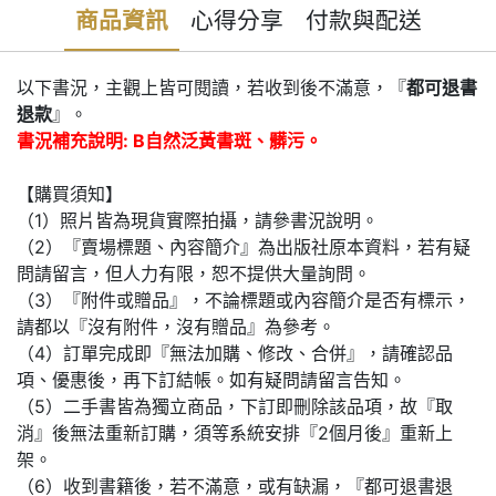
商品資訊
心得分享
付款與配送
以下書況，主觀上皆可閱讀，若收到後不滿意，『
都可退書
退款
』。
書況補充說明: B自然泛黃書斑、髒污。
【購買須知】
（1）照片皆為現貨實際拍攝，請參書況說明。
（2）『賣場標題、內容簡介』為出版社原本資料，若有疑
問請留言，但人力有限，恕不提供大量詢問。
（3）『附件或贈品』，不論標題或內容簡介是否有標示，
請都以『沒有附件，沒有贈品』為參考。
（4）訂單完成即『無法加購、修改、合併』，請確認品
項、優惠後，再下訂結帳。如有疑問請留言告知。
（5）二手書皆為獨立商品，下訂即刪除該品項，故『取
消』後無法重新訂購，須等系統安排『2個月後』重新上
架。
（6）收到書籍後，若不滿意，或有缺漏，『都可退書退