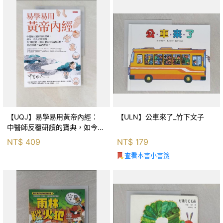
【UQJ】易學易用黃帝內經：
【ULN】公車來了_竹下文子
中醫師反覆研讀的寶典，如今一
般人也能實踐。12條經絡、365
NT$
409
NT$
179
個穴位白話詳解，經之所過，病
查看本書小書籤
之所治。_中里巴人