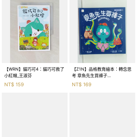
【WRN】貓巧可4：貓巧可救了
【Z1N】品格教育繪本：轉念思
小紅帽_王淑芬
考 章魚先生買褲子
(Octopants)_蘇西‧西尼爾, 黃筱
NT$
159
NT$
169
茵