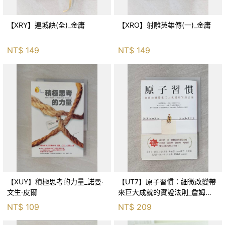
【XRY】連城訣(全)_金庸
【XRO】射雕英雄傳(一)_金庸
NT$
149
NT$
149
【XUY】積極思考的力量_諾曼‧
【UT7】原子習慣：細微改變帶
文生‧皮爾
來巨大成就的實證法則_詹姆斯‧
克利爾, 蔡世偉
NT$
109
NT$
209