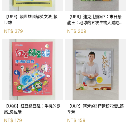
【UPE】賴世雄圖解英文法_賴
【UP6】達克比辦案7：末日恐
世雄
龍王：地球的五次生物大滅絕_
胡妙芬
NT$
379
NT$
209
【UQB】紅豆綠豆碰：手機的誘
【ULR】阿芳的3杯麵粉72變_蔡
惑_吳佐晰
季芳
NT$
179
NT$
159