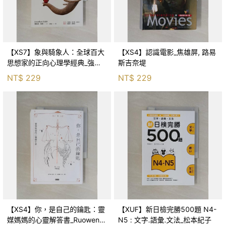
【XS7】象與騎象人：全球百大
【XS4】認識電影_焦雄屏, 路易
思想家的正向心理學經典_強納
斯吉奈堤
森．海德, 李靜瑤
NT$
229
NT$
229
【XS4】你，是自己的鑰匙：靈
【XUF】新日檢完勝500題 N4-
媒媽媽的心靈解答書_Ruowen
N5 : 文字.語彙.文法_松本紀子