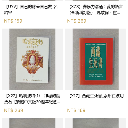
【UYV】自己的膝蓋自己救_呂
【XZS】非暴力溝通：愛的語言
紹睿
（全新增訂版）_馬歇爾．盧森
堡, 蕭寶森
NT$
159
NT$
269
【X27】哈利波特(1)：神秘的魔
【X17】西藏生死書_索甲仁波切
法石【繁體中文版20週年紀念】
_J.K.羅琳, 彭倩文
NT$
269
NT$
169