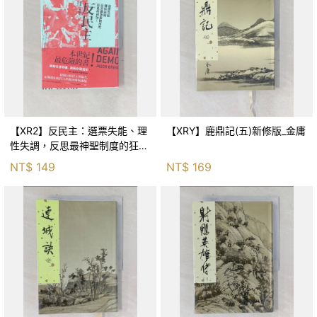
【XR2】反民主：選票失能、理
【XRY】鹿鼎記(五)新修版_金庸
性失調，反思最神聖制度的狂亂
與神話！_傑森‧布倫南, 劉維人
NT$
149
NT$
169