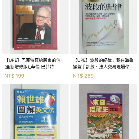
【UPE】巴菲特寫給股東的信
【UPE】波段的紀律：我在海龜
(全新增修版)_華倫‧巴菲特
操盤手訓練、法人交易現場學到
的進場、加碼、退場紀律，守住
NT$
199
NT$
289
紀律獲利至少50％_雷老闆