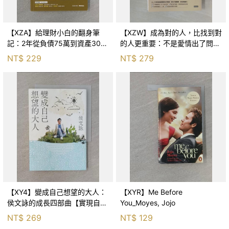
【XZA】給理財小白的翻身筆
【XZW】成為對的人，比找到對
記：2年從負債75萬到資產300
的人更重要：不是愛情出了問
萬，ETF讓我走在財務自由路上_
題，而是認知需要升級！_Mr. P
NT$
229
NT$
279
鐵蛋
【XY4】變成自己想望的大人：
【XYR】Me Before
侯文詠的成長四部曲【實現自
You_Moyes, Jojo
己】_侯文詠
NT$
269
NT$
129