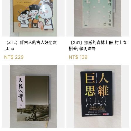
【ZTL】胖古人的古人好朋友
【XS1】挪威的森林上冊_村上春
_J.ho
樹著; 賴明珠譯
NT$
229
NT$
139