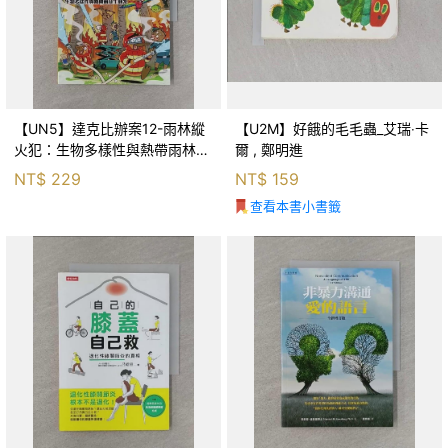
【UN5】達克比辦案12-雨林縱
【U2M】好餓的毛毛蟲_艾瑞‧卡
火犯：生物多樣性與熱帶雨林生
爾 , 鄭明進
態系_柯智元
NT$
229
NT$
159
查看本書小書籤