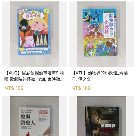
【XUQ】屁屁偵探動畫漫畫9 噗
【XTL】動物界的小妖怪_齊藤
噗 歌劇院的怪盜_Troll, 東映動畫
洋, 伊之文
株式會社, 張東君
NT$
189
NT$
189