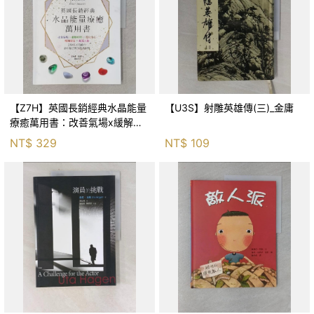
【Z7H】英國長銷經典水晶能量
【U3S】射雕英雄傳(三)_金庸
療癒萬用書：改善氣場x緩解疼
痛x穩定身心x增加財富x促進人
NT$
329
NT$
109
緣，250種水晶礦石給你最完整
的生活對策_菲利