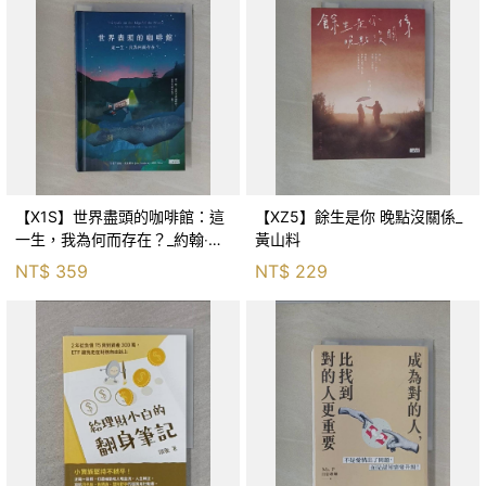
【X1S】世界盡頭的咖啡館：這
【XZ5】餘生是你 晚點沒關係_
一生，我為何而存在？_約翰‧史
黃山料
崔勒基, Elsa
NT$
359
NT$
229