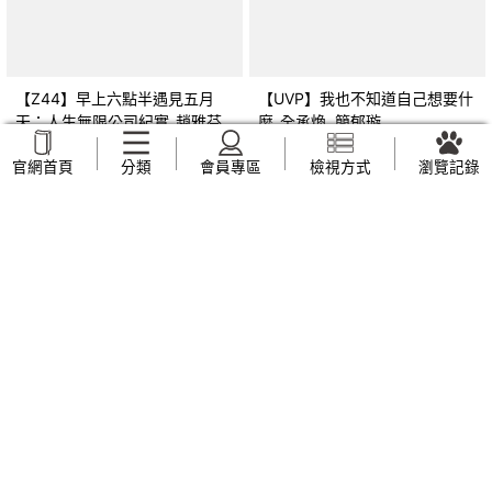
【Z44】早上六點半遇見五月
【UVP】我也不知道自己想要什
天：人生無限公司紀實_趙雅芬
麼_全承煥, 簡郁璇
NT$
169
NT$
269
官網首頁
分類
會員專區
檢視方式
瀏覽記錄
【ZVF】另眼看歷史 共產世界
【ZVJ】幼兒園教保活動課程 幼
大歷史：一部有關共產主義及共
兒學習評量手冊_廖鳳瑞, 張靜文
產黨兩百年的興衰史_呂正理