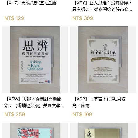
【XU7】天龍八部(五)_金庸
【XTY】巨人思維：沒有捷徑，
只有努力，從零開始的股市交易
員_巨人傑
NT$
129
NT$
309
【XSW】思辨，從問對問題開
【XSP】向宇宙下訂單_貝波
始：【暢銷經典版】美國大學邏
兒．摩爾
輯思考聖經_尼爾．布朗, 史都
NT$
259
NT$
109
華．基里, 羅耀宗, 蔡宏明, 黃賓
星