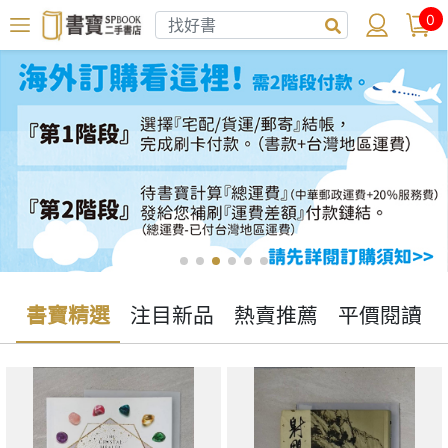
0
書寶精選
注目新品
熱賣推薦
平價閱讀