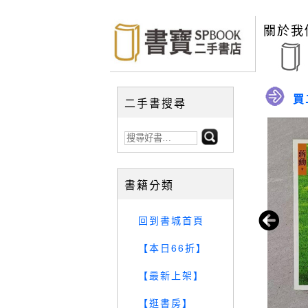
關於我
買
二手書搜尋
書籍分類
回到書城首頁
【本日66折】
【最新上架】
【逛書房】