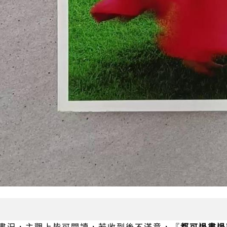
書況，主觀上皆可閱讀，若收到後不滿意，『
都可退書退