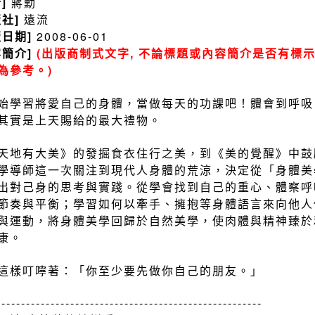
者]
蔣勳
版社]
遠流
版日期]
2008-06-01
容簡介]
(出版商制式文字, 不論標題或內容簡介是否有標示
為參考。)
始學習將愛自己的身體，當做每天的功課吧！體會到呼吸
其實是上天賜給的最大禮物。
天地有大美》的發掘食衣住行之美，到《美的覺醒》中鼓
學導師這一次關注到現代人身體的荒涼，決定從「身體美
出對己身的思考與實踐。從學會找到自己的重心、體察呼
節奏與平衡；學習如何以牽手、擁抱等身體語言來向他人
與運動，將身體美學回歸於自然美學，使肉體與精神臻於
康。
這樣叮嚀著：「你至少要先做你自己的朋友。」
------------------------------------------------------