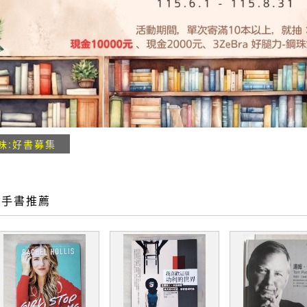
味:好書募集
二手書推薦