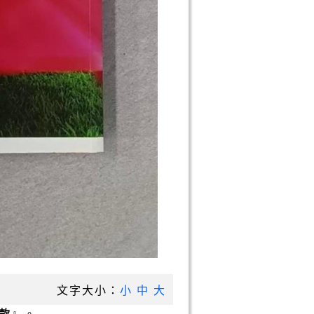
文字大小：
小
中
大
款
』。