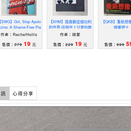
SWG】Girl, Stop Apolo
【XHM】我喜歡這個功利
【QKB】重新想
izing: A Shame-Free Pla
的世界-這個世上只要你敢
姆畢德士
 For Embracing And Ac
再大的不可能…_咪蒙
作者：RachelHollis
作者：咪蒙
19
19
5
售價：
379
元
售價：
229
元
售價：
699
資訊
心得分享