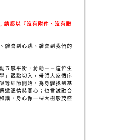
, 請都以『沒有附件、沒有贈
、體會到心跳、體會到我們的
勵五感平衡，蔣勳－－這位生
學」觀點切入，帶領大家循序
吸等細節開始，為身體找到基
傳遞溫情與關心；也嘗試融合
和諧，身心像一棵大樹般茂盛