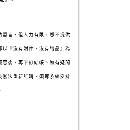
請留言，但人力有限，恕不提供
都以『沒有附件，沒有贈品』為
優惠後，再下訂結帳。如有疑問
後無法重新訂購，須等系統安排
。