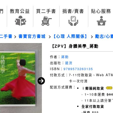
們
教育公益
買二手書
捐書/賣書
貼心服務
二手書
>
書寶官方書城
>
【心理 人際關係】
>
勵志/心
【ZPV】身體美學_蔣勳
作者：
蔣勳
出版社：
遠流
ISBN：
9789573263135
付款方式：
7-11付款取貨、Web A
卡一次付清
配送方式運費：
ｉ郵箱純取貨
- 1~10本運費
$6
- 11本以上請分筆
全家付款取貨
-運費 $55