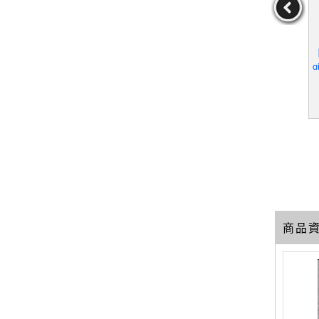
幫主：張雅
【Q7P】55歳からのハロ
【Q5O】奉獻-打開第五次
【
生_王廣福
ーライフ_日文_村上龍
元意識看見尊貴美好的生
g
活_章成、M． FAN
n
王廣福
作者：村上龍
作者：章成、M．FAN
19
19
19
元
售價：
179
元
售價：
149
元
商品