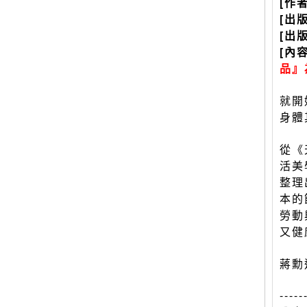
[作
[出
[出
[內
品』
就開
身體
從《
活美
整理
本的
勞動
又健
蔣勳
-----