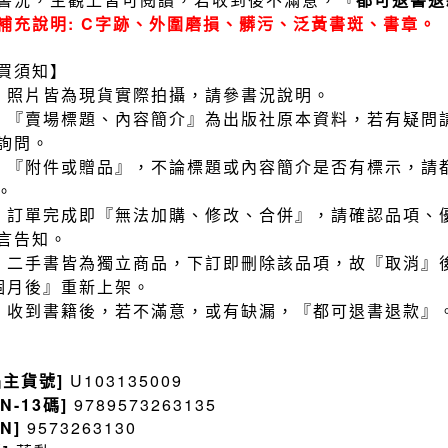
補充說明: C字跡、外圍磨損、髒污、泛黃書斑、書章。
買須知】
）照片皆為現貨實際拍攝，請參書況說明。
）『賣場標題、內容簡介』為出版社原本資料，若有疑問
詢問。
）『附件或贈品』，不論標題或內容簡介是否有標示，請
。
）訂單完成即『無法加購、修改、合併』，請確認品項、
言告知。
）二手書皆為獨立商品，下訂即刪除該品項，故『取消』
個月後』重新上架。
）收到書籍後，若不滿意，或有缺漏，『都可退書退款』
品主貨號]
U103135009
BN-13碼]
9789573263135
BN]
9573263130