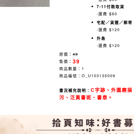
7-11付款取貨
-運費 $60
宅配／貨運／郵寄
-運費 $120
外島
-運費 $120
原價：
49
39
售價：
商品數量：
1
商品編號：
O_U103135009
C字跡、外圍磨損
書況補充說明：
污、泛黃書斑、書章。