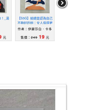
像！_湯
【S5G】給總是認為自己
【UM9】崩塌的人生－生
【T
不夠好的妳：女人值得更
態關懷2_林雲閣
算妳
多掌聲，別讓冒牌者症侯
妳
作者：伊麗莎白．卡多
作者：林雲閣
作
群影響妳的人生_伊麗莎
赫,安娜．德蒙塔爾洛,黃
9
19
19
白．卡多赫, 安娜．德蒙
元
售價：
249
元
售價：
339
元
售
琪雯,王浩永
塔爾洛, 黃琪雯,