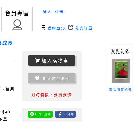
登入
註冊
會員專區
購物車(
0
)
我的訂單
靈成長
瀏覽紀錄
加入購物車
加入暫存清單
TM、信用
清除瀏覽紀錄
限時特價，要買要快
0
$40
LINE分享
FB分享
下單