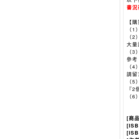
書況
【購
（1
（2
大量
（3
參考
（4
請留
（5
『2
（6
[商
[IS
[IS