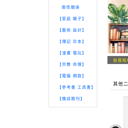
兩性關係
【家庭 親子】
【藝術 設計】
【傳記 珍本】
【漫畫 電玩】
拾頁知
【宗教 命理】
【電腦 網路】
其他
【參考書 工具書】
【雜誌期刊】