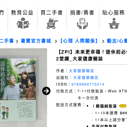
們
教育公益
買二手書
捐書/賣書
貼心服務
二手書
>
書寶官方書城
>
【心理 人際關係】
>
勵志/心
【ZPI】未來更幸福！退休前必
2堂課_大家健康雜誌
作者：
大家健康雜誌
出版社：
大家健康雜誌
ISBN：
9789869775014
付款方式：
7-11付款取貨、Web A
卡一次付清
配送方式運費：
ｉ郵箱純取貨
- 1~10本運費
$6
- 11本以上請分筆
全家付款取貨