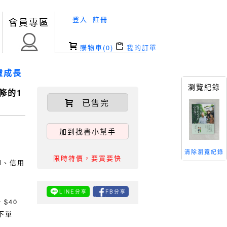
登入
註冊
會員專區
購物車(
0
)
我的訂單
靈成長
瀏覽紀錄
修的1
已售完
加到找書小幫手
清除瀏覽紀錄
限時特價，要買要快
TM、信用
LINE分享
FB分享
0
$40
下單