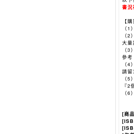
書況
【購
（1
（2
大量
（3
參考
（4
請留
（5
『2
（6
[商
[IS
[IS