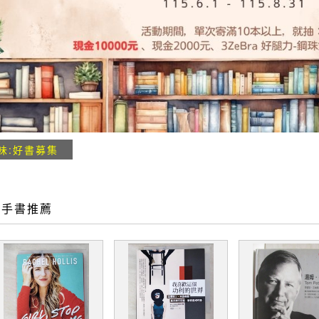
味:好書募集
二手書推薦