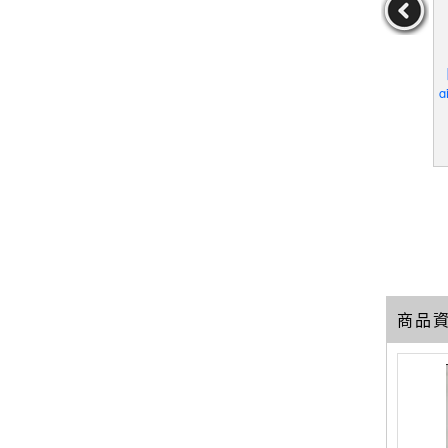
幫主：張雅
【Q7P】55歳からのハロ
【Q5O】奉獻-打開第五次
【
生_王廣福
ーライフ_日文_村上龍
元意識看見尊貴美好的生
g
活_章成、M． FAN
n
王廣福
作者：村上龍
作者：章成、M．FAN
19
19
19
元
售價：
179
元
售價：
149
元
商品