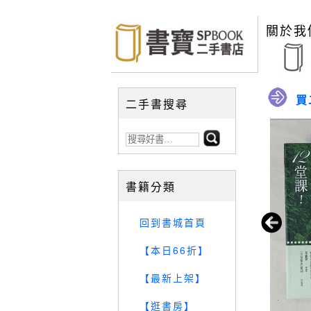
關於我
買
二手書搜尋
書籍分類
回到書城首頁
【本日66折】
【最新上架】
【逛書房】