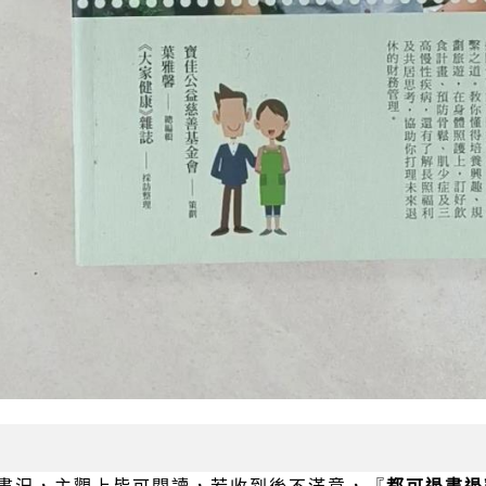
書況，主觀上皆可閱讀，若收到後不滿意，『
都可退書退