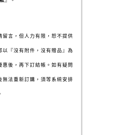
請留言，但人力有限，恕不提供
都以『沒有附件，沒有贈品』為
優惠後，再下訂結帳。如有疑問
後無法重新訂購，須等系統安排
。