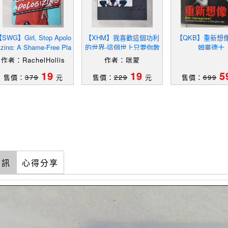
SWG】Girl, Stop Apolo
【XHM】我喜歡這個功利
【QKB】重新想
izing: A Shame-Free Pla
的世界-這個世上只要你敢
姆畢德士
 For Embracing And Ac
再大的不可能…_咪蒙
作者：RachelHollis
作者：咪蒙
19
19
5
售價：
379
元
售價：
229
元
售價：
699
資訊
心得分享