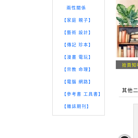
兩性關係
【家庭 親子】
【藝術 設計】
【傳記 珍本】
【漫畫 電玩】
拾頁知
【宗教 命理】
【電腦 網路】
其他
【參考書 工具書】
【雜誌期刊】