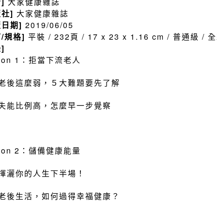
者]
大家健康雜誌
版社]
大家健康雜誌
版日期]
2019/06/05
訂/規格]
平裝 / 232頁 / 17 x 23 x 1.16 cm / 普通級 
]
sson 1：拒當下流老人
老後這麼弱，５大難題要先了解
失能比例高，怎麼早一步覺察
sson 2：儲備健康能量
揮灑你的人生下半場！
老後生活，如何過得幸福健康？