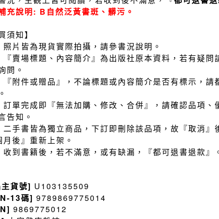
補充說明: B自然泛黃書斑、髒污。
買須知】
）照片皆為現貨實際拍攝，請參書況說明。
）『賣場標題、內容簡介』為出版社原本資料，若有疑問
詢問。
）『附件或贈品』，不論標題或內容簡介是否有標示，請
。
）訂單完成即『無法加購、修改、合併』，請確認品項、
言告知。
）二手書皆為獨立商品，下訂即刪除該品項，故『取消』
個月後』重新上架。
）收到書籍後，若不滿意，或有缺漏，『都可退書退款』
品主貨號]
U103135509
BN-13碼]
9789869775014
BN]
9869775012