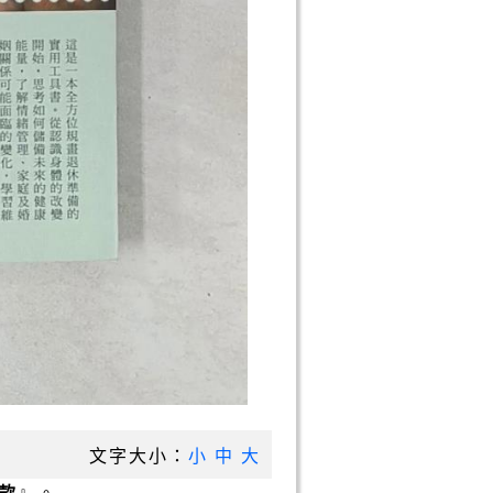
文字大小：
小
中
大
款
』。