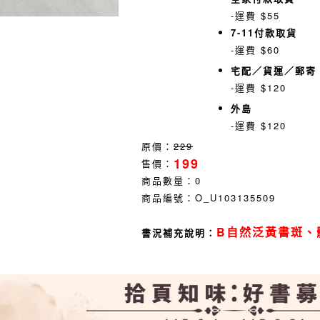
-運費 $55
7-11付款取貨
-運費 $60
宅配／貨運／郵寄
-運費 $120
外島
-運費 $120
原價：
229
199
售價：
商品數量：
0
商品編號：
O_U103135509
B自然泛黃書斑、
書況補充說明：