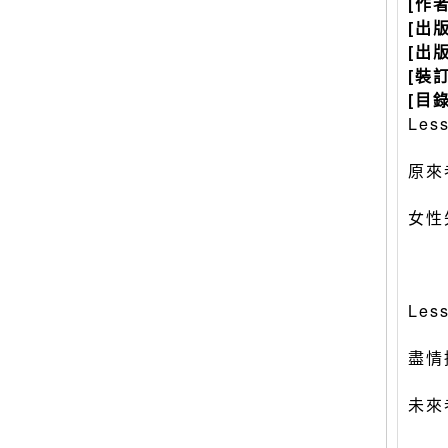
[作
[出
[出
[裝
[目錄
Le
原來
女性
Le
盡情
未來