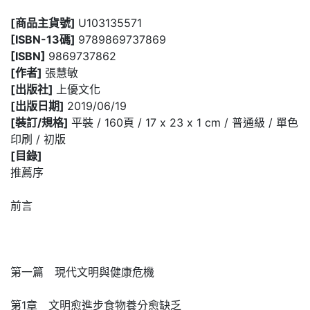
[商品主貨號]
U103135571
[ISBN-13碼]
9789869737869
[ISBN]
9869737862
[作者]
張慧敏
[出版社]
上優文化
[出版日期]
2019/06/19
[裝訂/規格]
平裝 / 160頁 / 17 x 23 x 1 cm / 普通級 / 單色
印刷 / 初版
[目錄]
推薦序
前言
第一篇 現代文明與健康危機
第1章 文明愈進步食物養分愈缺乏