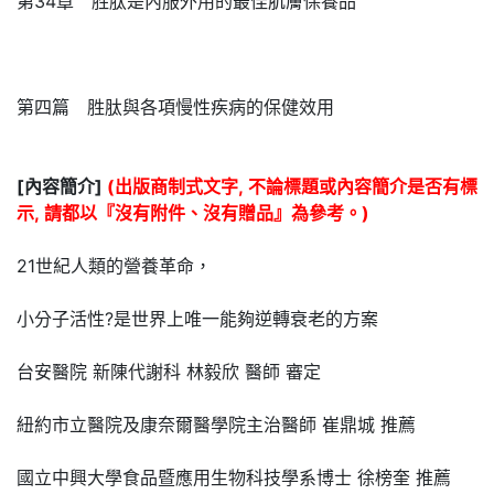
第34章 胜肽是內服外用的最佳肌膚保養品
第四篇 胜肽與各項慢性疾病的保健效用
[內容簡介]
(出版商制式文字, 不論標題或內容簡介是否有標
示, 請都以『沒有附件、沒有贈品』為參考。)
21世紀人類的營養革命，
小分子活性?是世界上唯一能夠逆轉衰老的方案
台安醫院 新陳代謝科 林毅欣 醫師 審定
紐約市立醫院及康奈爾醫學院主治醫師 崔鼎城 推薦
國立中興大學食品暨應用生物科技學系博士 徐榜奎 推薦