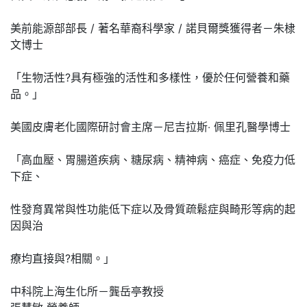
美前能源部部長 / 著名華裔科學家 / 諾貝爾獎獲得者－朱棣
文博士
「生物活性?具有極強的活性和多樣性，優於任何營養和藥
品。」
美國皮膚老化國際研討會主席－尼吉拉斯‧ 佩里孔醫學博士
「高血壓、胃腸道疾病、糖尿病、精神病、癌症、免疫力低
下症、
性發育異常與性功能低下症以及骨質疏鬆症與畸形等病的起
因與治
療均直接與?相關。」
中科院上海生化所－龔岳亭教授