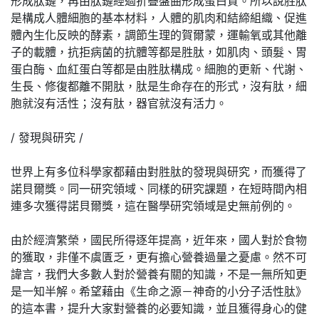
形成肽鏈，再由肽鏈經過折疊盤曲形成蛋白質。所以說胜肽
是構成人體細胞的基本材料，人體的肌肉和結締組織、促進
體內生化反映的酵素，調節生理的賀爾蒙，運輸氧或其他離
子的載體，抗拒病菌的抗體等都是胜肽，如肌肉、頭髮、胃
蛋白酶、血紅蛋白等都是由胜肽構成。細胞的更新、代謝、
生長、修復都離不開肽，肽是生命存在的形式，沒有肽，細
胞就沒有活性；沒有肽，器官就沒有活力。
/ 發現與研究 /
世界上有多位科學家都藉由對胜肽的發現與研究，而獲得了
諾貝爾獎。同一研究領域、同樣的研究課題，在短時間內相
連多次獲得諾貝爾獎，這在醫學研究領域是史無前例的。
由於經濟繁榮，國民所得逐年提高，近年來，國人對於食物
的獲取，非僅不虞匱乏，更有擔心營養過量之憂慮。然不可
諱言，我們大多數人對於營養有關的知識，不是一無所知更
是一知半解。希望藉由《生命之源－神奇的小分子活性肽》
的這本書，提升大家對營養的必要知識，並且獲得身心的健