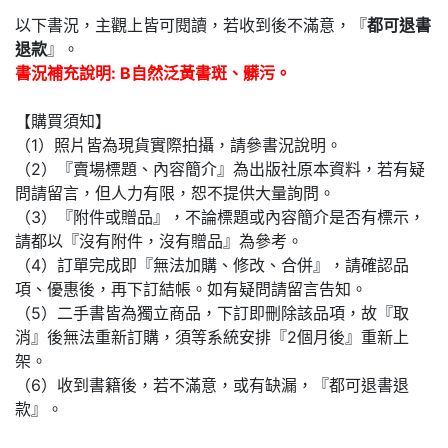
以下書況，主觀上皆可閱讀，若收到後不滿意，『
都可退書
退款
』。
書況補充說明: B自然泛黃書斑、髒污。
【購買須知】
（1）照片皆為現貨實際拍攝，請參書況說明。
（2）『賣場標題、內容簡介』為出版社原本資料，若有疑
問請留言，但人力有限，恕不提供大量詢問。
（3）『附件或贈品』，不論標題或內容簡介是否有標示，
請都以『沒有附件，沒有贈品』為參考。
（4）訂單完成即『無法加購、修改、合併』，請確認品
項、優惠後，再下訂結帳。如有疑問請留言告知。
（5）二手書皆為獨立商品，下訂即刪除該品項，故『取
消』後無法重新訂購，須等系統安排『2個月後』重新上
架。
（6）收到書籍後，若不滿意，或有缺漏，『都可退書退
款』。