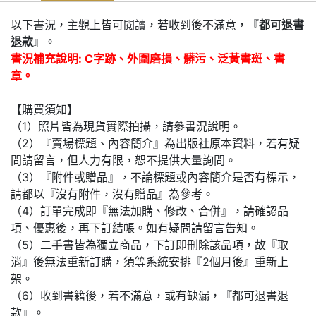
以下書況，主觀上皆可閱讀，若收到後不滿意，『
都可退書
退款
』。
書況補充說明: C字跡、外圍磨損、髒污、泛黃書斑、書
章。
【購買須知】
（1）照片皆為現貨實際拍攝，請參書況說明。
（2）『賣場標題、內容簡介』為出版社原本資料，若有疑
問請留言，但人力有限，恕不提供大量詢問。
（3）『附件或贈品』，不論標題或內容簡介是否有標示，
請都以『沒有附件，沒有贈品』為參考。
（4）訂單完成即『無法加購、修改、合併』，請確認品
項、優惠後，再下訂結帳。如有疑問請留言告知。
（5）二手書皆為獨立商品，下訂即刪除該品項，故『取
消』後無法重新訂購，須等系統安排『2個月後』重新上
架。
（6）收到書籍後，若不滿意，或有缺漏，『都可退書退
款』。