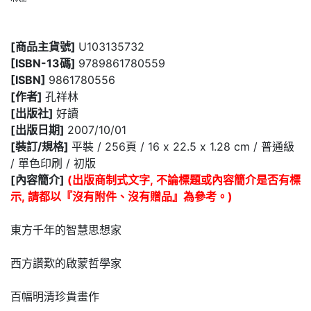
[商品主貨號]
U103135732
[ISBN-13碼]
9789861780559
[ISBN]
9861780556
[作者]
孔祥林
[出版社]
好讀
[出版日期]
2007/10/01
[裝訂/規格]
平裝 / 256頁 / 16 x 22.5 x 1.28 cm / 普通級
/ 單色印刷 / 初版
[內容簡介]
(出版商制式文字, 不論標題或內容簡介是否有標
示, 請都以『沒有附件、沒有贈品』為參考。)
東方千年的智慧思想家
西方讚歎的啟蒙哲學家
百幅明清珍貴畫作