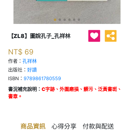
【ZL8】圖說孔子_孔祥林
NT$
69
作者：
孔祥林
出版社：
好讀
ISBN：
9789861780559
書況補充說明：
C字跡、外圍磨損、髒污、泛黃書斑、
書章。
商品資訊
心得分享
付款與配送