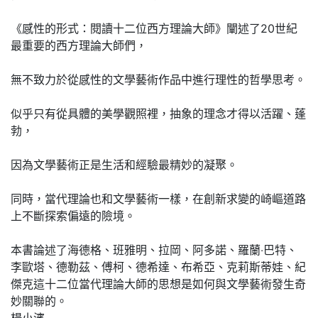
《感性的形式：閱讀十二位西方理論大師》闡述了20世紀
最重要的西方理論大師們，
無不致力於從感性的文學藝術作品中進行理性的哲學思考。
似乎只有從具體的美學觀照裡，抽象的理念才得以活躍、蓬
勃，
因為文學藝術正是生活和經驗最精妙的凝聚。
同時，當代理論也和文學藝術一樣，在創新求變的崎嶇道路
上不斷探索偏遠的險境。
本書論述了海德格、班雅明、拉岡、阿多諾、羅蘭‧巴特、
李歐塔、德勒茲、傅柯、德希達、布希亞、克莉斯蒂娃、紀
傑克這十二位當代理論大師的思想是如何與文學藝術發生奇
妙關聯的。
楊小濱