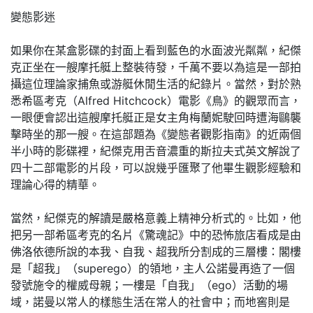
變態影迷
如果你在某盒影碟的封面上看到藍色的水面波光粼粼，紀傑
克正坐在一艘摩托艇上整裝待發，千萬不要以為這是一部拍
攝這位理論家捕魚或游艇休閒生活的紀錄片。當然，對於熟
悉希區考克（Alfred Hitchcock）電影《鳥》的觀眾而言，
一眼便會認出這艘摩托艇正是女主角梅蘭妮駛回時遭海鷗襲
擊時坐的那一艘。在這部題為《變態者觀影指南》的近兩個
半小時的影碟裡，紀傑克用舌音濃重的斯拉夫式英文解說了
四十二部電影的片段，可以說幾乎匯聚了他畢生觀影經驗和
理論心得的精華。
當然，紀傑克的解讀是嚴格意義上精神分析式的。比如，他
把另一部希區考克的名片《驚魂記》中的恐怖旅店看成是由
佛洛依德所說的本我、自我、超我所分割成的三層樓：閣樓
是「超我」（superego）的領地，主人公諾曼再造了一個
發號施令的權威母親；一樓是「自我」（ego）活動的場
域，諾曼以常人的樣態生活在常人的社會中；而地窖則是