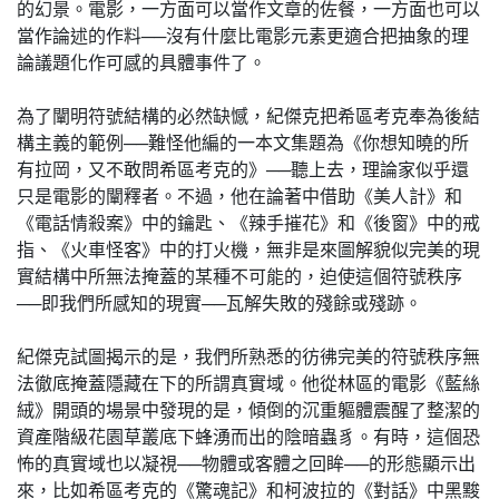
的幻景。電影，一方面可以當作文章的佐餐，一方面也可以
當作論述的作料──沒有什麼比電影元素更適合把抽象的理
論議題化作可感的具體事件了。
為了闡明符號結構的必然缺憾，紀傑克把希區考克奉為後結
構主義的範例──難怪他編的一本文集題為《你想知曉的所
有拉岡，又不敢問希區考克的》──聽上去，理論家似乎還
只是電影的闡釋者。不過，他在論著中借助《美人計》和
《電話情殺案》中的鑰匙、《辣手摧花》和《後窗》中的戒
指、《火車怪客》中的打火機，無非是來圖解貌似完美的現
實結構中所無法掩蓋的某種不可能的，迫使這個符號秩序
──即我們所感知的現實──瓦解失敗的殘餘或殘跡。
紀傑克試圖揭示的是，我們所熟悉的彷彿完美的符號秩序無
法徹底掩蓋隱藏在下的所謂真實域。他從林區的電影《藍絲
絨》開頭的場景中發現的是，傾倒的沉重軀體震醒了整潔的
資產階級花園草叢底下蜂湧而出的陰暗蟲豸。有時，這個恐
怖的真實域也以凝視──物體或客體之回眸──的形態顯示出
來，比如希區考克的《驚魂記》和柯波拉的《對話》中黑黢