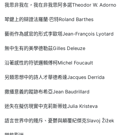
我思非我在，我在非我思阿多諾Theodor W. Adorno
琴鍵上的辯證法羅蘭‧巴特Roland Barthes
藝術作為感官的形式李歐塔Jean-François Lyotard
無中生有的美學德勒茲Gilles Deleuze
沿著感性的符號邏輯傅柯Michel Foucault
另類思想中的詩人才華德希達Jacques Derrida
撒播意義的蹤跡布希亞Jean Baudrillard
迷失在擬仿現實中克莉斯蒂娃Julia Kristeva
語言世界中的賤斥、憂鬱與顛覆紀傑克Slavoj Žižek
變態影迷