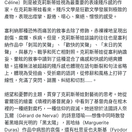
Céline）則是被克莉斯蒂娃視為最重要的表達賤斥感的作
家。在克莉斯蒂娃看來，賤斥文學是狂歡文學發展到極致的
產物，表現出痙攣、厭倦、噁心、棄絕、憎恨的感受。
塞利納那種恐怖而痛苦的敘事去除了修飾，赤裸裸地呈現出
創傷、腐爛、疾病。但是，克莉斯蒂娃談論的往往也是塞利
納作品中「刺耳的笑聲」、「歡快的笑聲」、「末日的笑
聲」，與暴力、戰爭和死亡相對照。克莉斯蒂娃從塞利納譫
妄、暈眩的敘事中讀到了這種混合了痛感和快感的絕爽體
驗。這種無法被超越的賤斥感也體現在語句斷裂和句法省略
上，體現為受扭曲、受折磨的語詞，從修辭和風格上打碎了
線性，充滿了突閃、謎團、糾結和切割……。
絕望和憂鬱的主題，貫穿了克莉斯蒂娃對藝術的思考。她從
霍爾班的繪畫《墳裡的基督屍身》中看到了基督肉身在棺木
裡的一種絕對腐朽，一種信仰的寂滅。她迷戀於法國詩人奈
瓦爾（Gérard de Nerval）的詩意隱喻──想像中同時散發
著黑暗與光明的「黑太陽」，莒哈絲（Marguerite
Duras）作品中病態的哀傷，還有杜思妥也夫斯基（Fyodor