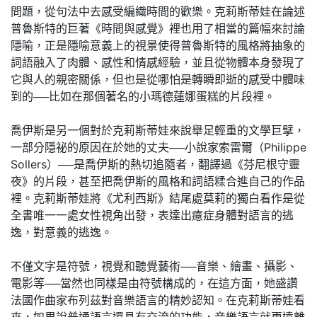
問題，從句法中去感受編織時間的歡樂。克莉斯蒂娃在論述
普魯斯特的巨著《時間與感覺》裡也用了相當的篇幅來討論
隱喻，正是隱喻意義上的視景使得普魯斯特的風格將抽象的
詞語融入了肉體、感性和情感經驗，並且從物體本身發現了
它與人的親密關係，但也是從哪怕是轉瞬即逝的感受中體味
到的──比如在那個著名的小瑪德蓮娜蛋糕的片段裡。
喬伊斯是另一個對於克莉斯蒂娃來說舉足輕重的文學巨擘，
一部分隱祕的原因在於她的丈夫──小說家索雷爾（Philippe
Sollers）──是喬伊斯的熱切追隨者，翻譯過《芬尼根守靈
夜》的片段，甚至把喬伊斯的風格和詞語糅合進自己的作品
裡。克莉斯蒂娃將《尤利西斯》結尾處莫莉的獨白看作是從
全書唯一一處女性視角出發，表達出癔症身體對語言的逃
逸，對意義的逃逸。
不僅文字是符號，視覺和聽覺藝術──音樂、繪畫、攝影、
電影等──當然也同樣是由符號構成的，在這方面，她盛讚
法國作曲家布列茲對音樂語言的精妙認知。在克莉斯蒂娃看
來，如果說普通語言還具有交流的功能，音樂語言就更遠離