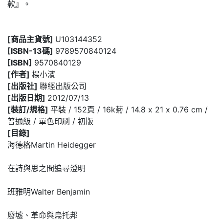
款』。
[商品主貨號]
U103144352
[ISBN-13碼]
9789570840124
[ISBN]
9570840129
[作者]
楊小濱
[出版社]
聯經出版公司
[出版日期]
2012/07/13
[裝訂/規格]
平裝 / 152頁 / 16k菊 / 14.8 x 21 x 0.76 cm /
普通級 / 單色印刷 / 初版
[目錄]
海德格Martin Heidegger
在詩與思之間追尋澄明
班雅明Walter Benjamin
廢墟、革命與烏托邦