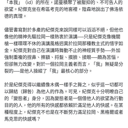
「本我」（id）的所在，諾曼積聚了被壓抑的、不可告人的
欲望。紀傑克坐在希區考克的地窖裡，陰森地說出了佛洛依
德的真理。
儘管書寫對於多產的紀傑克來說同樣可以滔滔不絕，但他也
像他的精神先驅拉岡一樣熱衷於演講──只是紀傑克像機關
槍一樣喋喋不休的演講風格迥異於拉岡那種教主式的惜字如
金。紀傑克對自己在演講時舞動不止的神經質手勢──外加
強制重複的捏鼻、擦額、捋髮、摸臉、揉眼──頗為苦惱，
但卻無力改變。對於一個拉岡主義者而言，「我」無疑是分
裂的──是他人操縱了「我」最核心的部分。
於是紀傑克得以繼續像木偶一樣手之舞之，似乎這一切都可
以歸結（歸咎）為他人的作為。可見，紀傑克十分明暸自己
的「變態者」身分，因為變態者是一個借他人的欲望為行動
目的的人，他的所有的快感都依賴於滿足他人的快感。在某
種程度上，紀傑克不也是在不斷努力滿足拉岡、黑格爾或者
馬克思的快感嗎？