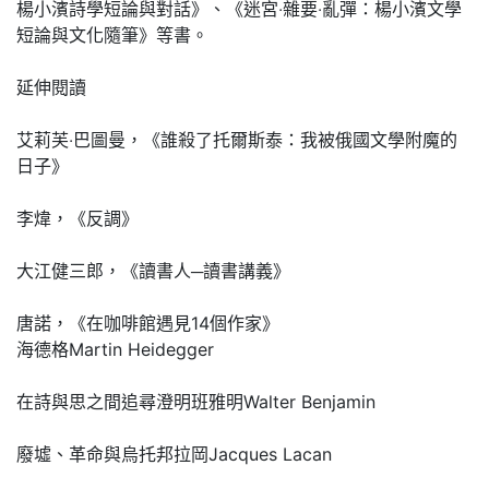
楊小濱詩學短論與對話》、《迷宮‧雜要‧亂彈：楊小濱文學
短論與文化隨筆》等書。
延伸閱讀
艾莉芙‧巴圖曼，《誰殺了托爾斯泰：我被俄國文學附魔的
日子》
李煒，《反調》
大江健三郎，《讀書人─讀書講義》
唐諾，《在咖啡館遇見14個作家》
海德格Martin Heidegger
在詩與思之間追尋澄明班雅明Walter Benjamin
廢墟、革命與烏托邦拉岡Jacques Lacan