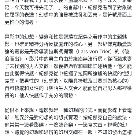
陪，今天我可得先走了！」的言辭中，紀傑克看到了對象徵
性屈辱的表達：幻想中的強暴被激發和丟棄，是符號層面上
更椎心的侮辱。
電影中的幻想、變態和性是縈繞在紀傑克著作中的主題魅
影，也確是精神分析反複處理的核心。另一部紀傑克頗愛談
論的電影是丹麥導演拉斯馮提爾（Lars von Trier）的《破
浪而出》，影片中的男主角由於癱瘓無法行房，從而懇求妻
子去找別的男人交歡，然後把過程和細節詳述給他，他才能
由此獲得快感。紀傑克從中挖掘了拉岡所論述的快感的性別
差異，把男性的（幻想的、以陽具符號及其閹割為核心的）
自慰快感和女性的（與陌生人交合才能而從自己男人那裡獲
得的）他人快感作了充分的闡發。
從根本上來說，電影就是一種幻想的形式。而從影碟上看電
影，無異於是對幻想的幻想式實現。按紀傑克自己的說法，
他常常一邊看影碟，一邊聽音樂，一邊寫文章。視覺的幻
想、聽覺的幻想和思辨的幻想交織在一起，不知幻發出怎樣