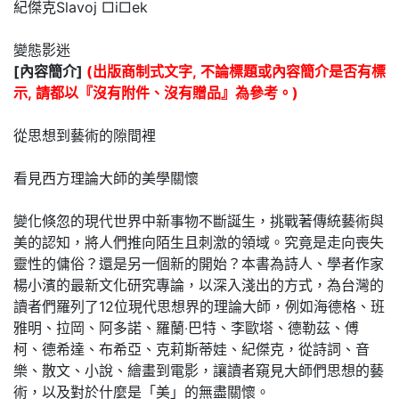
紀傑克Slavoj □i□ek
變態影迷
[內容簡介]
(出版商制式文字, 不論標題或內容簡介是否有標
示, 請都以『沒有附件、沒有贈品』為參考。)
從思想到藝術的隙間裡
看見西方理論大師的美學關懷
變化倏忽的現代世界中新事物不斷誕生，挑戰著傳統藝術與
美的認知，將人們推向陌生且刺激的領域。究竟是走向喪失
靈性的傭俗？還是另一個新的開始？本書為詩人、學者作家
楊小濱的最新文化研究專論，以深入淺出的方式，為台灣的
讀者們羅列了12位現代思想界的理論大師，例如海德格、班
雅明、拉岡、阿多諾、羅蘭‧巴特、李歐塔、德勒茲、傅
柯、德希達、布希亞、克莉斯蒂娃、紀傑克，從詩詞、音
樂、散文、小說、繪畫到電影，讓讀者窺見大師們思想的藝
術，以及對於什麼是「美」的無盡關懷。