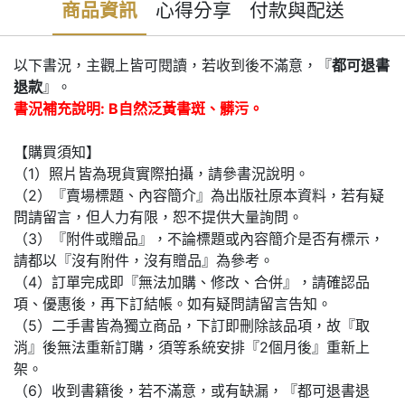
商品資訊
心得分享
付款與配送
以下書況，主觀上皆可閱讀，若收到後不滿意，『
都可退書
退款
』。
書況補充說明: B自然泛黃書斑、髒污。
【購買須知】
（1）照片皆為現貨實際拍攝，請參書況說明。
（2）『賣場標題、內容簡介』為出版社原本資料，若有疑
問請留言，但人力有限，恕不提供大量詢問。
（3）『附件或贈品』，不論標題或內容簡介是否有標示，
請都以『沒有附件，沒有贈品』為參考。
（4）訂單完成即『無法加購、修改、合併』，請確認品
項、優惠後，再下訂結帳。如有疑問請留言告知。
（5）二手書皆為獨立商品，下訂即刪除該品項，故『取
消』後無法重新訂購，須等系統安排『2個月後』重新上
架。
（6）收到書籍後，若不滿意，或有缺漏，『都可退書退