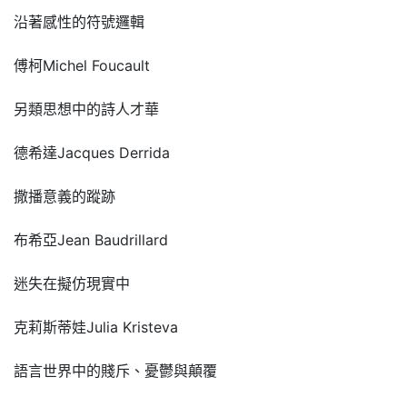
沿著感性的符號邏輯
傅柯Michel Foucault
另類思想中的詩人才華
德希達Jacques Derrida
撒播意義的蹤跡
布希亞Jean Baudrillard
迷失在擬仿現實中
克莉斯蒂娃Julia Kristeva
語言世界中的賤斥、憂鬱與顛覆