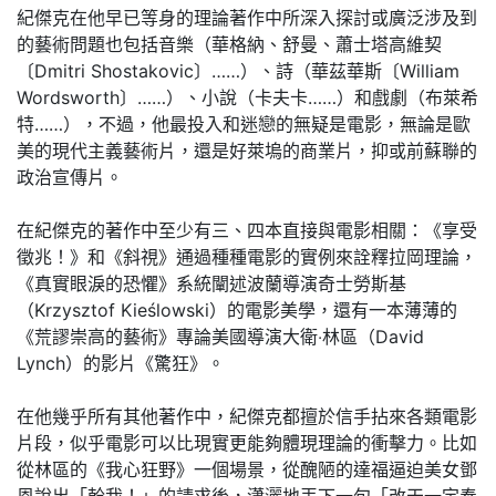
紀傑克在他早已等身的理論著作中所深入探討或廣泛涉及到
的藝術問題也包括音樂（華格納、舒曼、蕭士塔高維契
〔Dmitri Shostakovic〕……）、詩（華茲華斯〔William
Wordsworth〕……）、小說（卡夫卡……）和戲劇（布萊希
特……），不過，他最投入和迷戀的無疑是電影，無論是歐
美的現代主義藝術片，還是好萊塢的商業片，抑或前蘇聯的
政治宣傳片。
在紀傑克的著作中至少有三、四本直接與電影相關：《享受
徵兆！》和《斜視》通過種種電影的實例來詮釋拉岡理論，
《真實眼淚的恐懼》系統闡述波蘭導演奇士勞斯基
（Krzysztof Kieślowski）的電影美學，還有一本薄薄的
《荒謬崇高的藝術》專論美國導演大衛‧林區（David
Lynch）的影片《驚狂》。
在他幾乎所有其他著作中，紀傑克都擅於信手拈來各類電影
片段，似乎電影可以比現實更能夠體現理論的衝擊力。比如
從林區的《我心狂野》一個場景，從醜陋的達福逼迫美女鄧
恩說出「幹我！」的請求後，瀟灑地丟下一句「改天一定奉