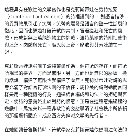
這種具有狂歡性的文學寫作也是克莉斯蒂娃在勞特拉蒙
（Comte de Lautréamont）的詩裡讀到的──對語言指涉
的異質效果引起了笑聲，笑聲的爆發是語言的整一性斷裂的
徵兆，因而也通過打破符號的禁制，冒著瘋狂和死亡的風
險，形成對無上萬能造物主的挑戰。波特萊爾的詩則把藝術
與淫蕩、肉體與死亡、魔鬼與上帝、腐敗與芬芳連結在一
起。
克莉斯蒂娃還強調了波特萊爾作為一個符號的存在，而符號
所規畫的邊界一方面是無限，另一方面也是無限的廢墟，換
句話說，構建了無限也就構建了虛無。克莉斯蒂娃對詩的思
考充滿了對語言符號法則的不信任：馬拉美的詩對她而言同
樣是用一種隨機的行為，通過語言構成和句法上的拒絕與否
定，使詩的意義終止於對詩的恨意。正是在這種意指過程的
遊戲中，馬拉美以一種非政治的姿態擊潰了社會秩序所依賴
的那個邏輯體系，成為西方先鋒派文學的先行者。
在她閱讀普魯斯特時，符號學家克莉斯蒂娃依然關注句法的