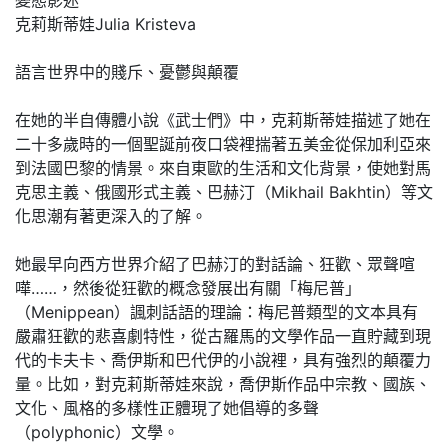
克莉斯蒂娃Julia Kristeva
語言世界中的賤斥、憂鬱與顛覆
在她的半自傳體小說《武士們》中，克莉斯蒂娃描述了她在
二十多歲時的一個聖誕前夜口袋裡揣著五美金從保加利亞來
到法國巴黎的情景。來自東歐的生活和文化背景，使她對馬
克思主義、俄國形式主義、巴赫汀（Mikhail Bakhtin）等文
化思潮有著更深入的了解。
她最早向西方世界介紹了巴赫汀的對話論、狂歡、眾聲喧
嘩……，然後從狂歡的概念發展出有關「梅尼普」
（Menippean）諷刺話語的理論：梅尼普類型的文本具有
嚴肅狂歡的悲喜劇特性，從古羅馬的文學作品一直貯藏到現
代的卡夫卡、喬伊斯和巴代伊的小說裡，具有強烈的顛覆力
量。比如，對克莉斯蒂娃來說，喬伊斯作品中宗教、國族、
文化、風格的多樣性正體現了她倡導的多聲
（polyphonic）文學。