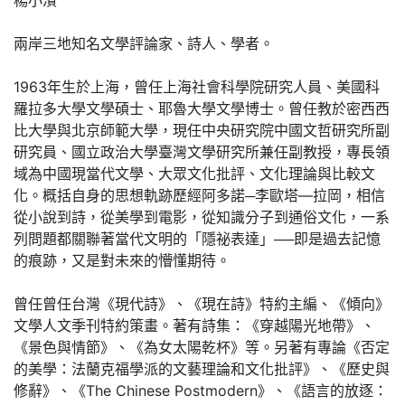
兩岸三地知名文學評論家、詩人、學者。
1963年生於上海，曾任上海社會科學院研究人員、美國科
羅拉多大學文學碩士、耶魯大學文學博士。曾任教於密西西
比大學與北京師範大學，現任中央研究院中國文哲研究所副
研究員、國立政治大學臺灣文學研究所兼任副教授，專長領
域為中國現當代文學、大眾文化批評、文化理論與比較文
化。概括自身的思想軌跡歷經阿多諾─李歐塔—拉岡，相信
從小說到詩，從美學到電影，從知識分子到通俗文化，一系
列問題都關聯著當代文明的「隱祕表達」──即是過去記憶
的痕跡，又是對未來的懵懂期待。
曾任曾任台灣《現代詩》、《現在詩》特約主編、《傾向》
文學人文季刊特約策畫。著有詩集：《穿越陽光地帶》、
《景色與情節》、《為女太陽乾杯》等。另著有專論《否定
的美學：法蘭克福學派的文藝理論和文化批評》、《歷史與
修辭》、《The Chinese Postmodern》、《語言的放逐：