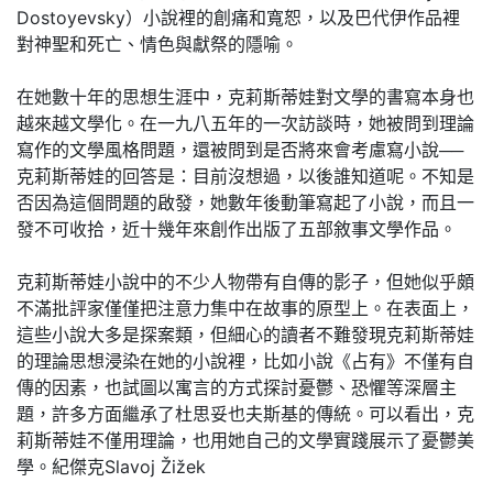
Dostoyevsky）小說裡的創痛和寬恕，以及巴代伊作品裡
對神聖和死亡、情色與獻祭的隱喻。
在她數十年的思想生涯中，克莉斯蒂娃對文學的書寫本身也
越來越文學化。在一九八五年的一次訪談時，她被問到理論
寫作的文學風格問題，還被問到是否將來會考慮寫小說──
克莉斯蒂娃的回答是：目前沒想過，以後誰知道呢。不知是
否因為這個問題的啟發，她數年後動筆寫起了小說，而且一
發不可收拾，近十幾年來創作出版了五部敘事文學作品。
克莉斯蒂娃小說中的不少人物帶有自傳的影子，但她似乎頗
不滿批評家僅僅把注意力集中在故事的原型上。在表面上，
這些小說大多是探案類，但細心的讀者不難發現克莉斯蒂娃
的理論思想浸染在她的小說裡，比如小說《占有》不僅有自
傳的因素，也試圖以寓言的方式探討憂鬱、恐懼等深層主
題，許多方面繼承了杜思妥也夫斯基的傳統。可以看出，克
莉斯蒂娃不僅用理論，也用她自己的文學實踐展示了憂鬱美
學。紀傑克Slavoj Žižek