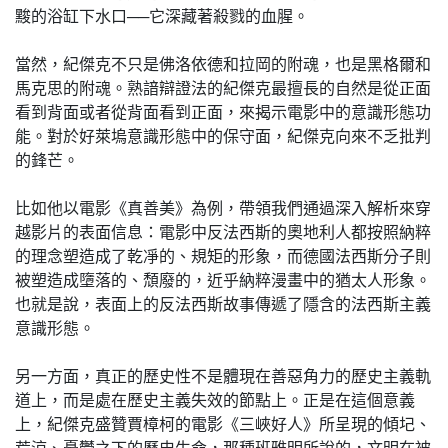
黢的浴缸下水口──它深藏著殺戮的血腥。
當然，紀傑克不只是佛洛依德和拉岡的附魂，也是黑格爾和
馬克思的附魂。熟諳辯證法的紀傑克最擅長的自然是從正面
看到背面或者從背面看到正面，來揭示電影中的意識形態功
能。對於好萊塢意識形態中的保守面，紀傑克向來不乏批判
的鋒芒。
比如他以電影《真善美》為例，帶領我們通過深入解析來穿
越影片的表面信息：電影中反法西斯的奧地利人都按照納粹
的理念塑造成了乾凈的、規矩的形象，而德國法西斯分子則
被塑造成墮落的、頹廢的，近乎納粹漫畫中的猶太人形象。
也就是說，表面上的反法西斯故事傳遞了隱含的法西斯主義
意識形態。
另一方面，真正的歷史性不是體現在善惡角力的歷史主義軌
道上，而是處在歷史主義失效的節點上。正是在這個意義
上，紀傑克盛贊賈樟柯的電影《三峽好人》所呈現的傾圮、
荒涼、憂鬱之下的歷史生命，那種班雅明所說的，文明在被