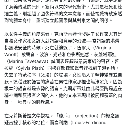
了意義傳遞的原則。塞尚以來的現代藝術，尤其是杜象和達
達主義，則超越了圖像符碼的文本意義，而使視覺符號穿透
到物體本身中，重新建立起圖像與其對象之間的關係。
以女性主義的角度來看，克莉斯蒂娃也發掘了女作家尤其是
自殺女作家和女詩人對詞語和意義的幻滅──當詞語的港灣
都無法安全的時候，死亡就迫近了。伍爾芙（Virginia
Woolf）被聲音、波浪、光芒和色彩所迷惑，茨維塔耶娃
（Marina Tsvetaeva）試圖表達超越意義束縛的聲音，普
拉絲（Sylvia Plath）同樣在韻律和聲音裡找到了避難所。
失去了符號秩序（父法）的堤壩，女性陷入了精神變異或自
殺。這種源於語言的痛苦在男性作家那裡也無法避免，因為
根本的語言就是去勢的語言。克莉斯蒂娃由此稱亞陶是處在
精神病和反叛者之間的人，他的文本表現出被屍體覆蓋的肉
身，一種典型的賤斥感。
在克莉斯蒂娃文學觀裡，「賤斥」（abjection）的概念無
疑占據了核心的地位。而塞利納（Louis-Ferdinand