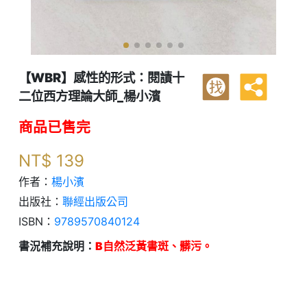
【WBR】感性的形式：閱謮十
找
二位西方理論大師_楊小濱
商品已售完
NT$
139
作者：
楊小濱
出版社：
聯經出版公司
ISBN：
9789570840124
書況補充說明：
B自然泛黃書斑、髒污。