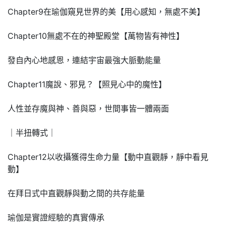
Chapter9在瑜伽窺見世界的美【用心感知，無處不美】
Chapter10無處不在的神聖殿堂【萬物皆有神性】
發自內心地感恩，連結宇宙最強大脈動能量
Chapter11魔說、邪見？【照見心中的魔性】
人性並存魔與神、善與惡，世間事皆一體兩面
｜半扭轉式｜
Chapter12以收攝獲得生命力量【動中直觀靜，靜中看見
動】
在拜日式中直觀靜與動之間的共存能量
瑜伽是實證經驗的真實傳承