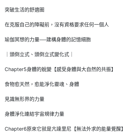
突破生活的舒適圈
在克服自己的障礙前，沒有資格要求任何一個人
瑜伽冥想的力量──建構身體的記憶細胞
｜頭倒立式、頭倒立式變化式｜
Chapter5身體的蛻變【感受身體與大自然的共振】
食物愈天然，愈能淨化靈魂、身體
見識無形界的力量
身體淨化連結宇宙規律力量
Chapter6原來它就是亢達里尼【無法外求的能量覺醒】