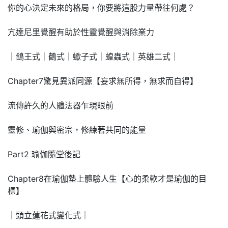
你的心決定未來的格局，你要將這股力量帶往何處？
亢達尼里覺醒有助於性靈覺醒與消除業力
｜鴿王式｜鶴式｜蠍子式｜蝗蟲式｜英雄二式｜
Chapter7驚見異派同源【妄求無所得，無求而自得】
流傳許久的人體法器乍現眼前
靈修、瑜伽與密宗，修練著共同的能量
Part2 瑜伽隨堂後記
Chapter8在瑜伽墊上體驗人生【心的柔軟才是瑜伽的目
標】
｜頭立蓮花式變化式｜