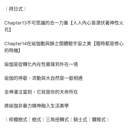
｜拜日式｜
Chapter13不可思議的合一力量【人人內心皆潛伏著神性火
花】
Chapter14在瑜伽動與靜之間體驗宇宙之美【隨時都是修心
的時機】
瑜伽是從轉化內在性靈達到外在一境
瑜伽的停歇、流動與大自然是一脈相通
全神灌注當刻，它就是你的天命所在
將瑜伽非暴力精神融入生活美學
｜棕櫚樹式｜樹式｜三角扭轉式｜騎士式｜獮猴式｜