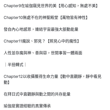
Chapter9在瑜伽窺見世界的美【用心感知，無處不美】
Chapter10無處不在的神聖殿堂【萬物皆有神性】
發自內心地感恩，連結宇宙最強大脈動能量
Chapter11魔說、邪見？【照見心中的魔性】
人性並存魔與神、善與惡，世間事皆一體兩面
｜半扭轉式｜
Chapter12以收攝獲得生命力量【動中直觀靜，靜中看見
動】
在拜日式中直觀靜與動之間的共存能量
瑜伽是實證經驗的真實傳承