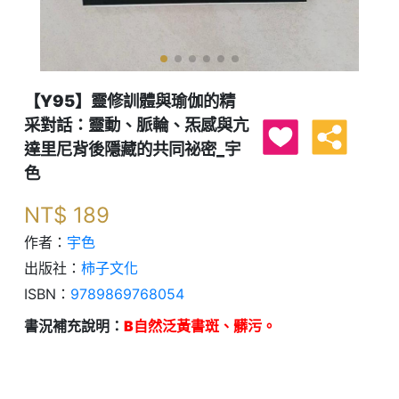
【Y95】靈修訓體與瑜伽的精
采對話：靈動、脈輪、炁感與亢
達里尼背後隱藏的共同祕密_宇
色
NT$
189
作者：
宇色
出版社：
柿子文化
ISBN：
9789869768054
書況補充說明：
B自然泛黃書斑、髒污。