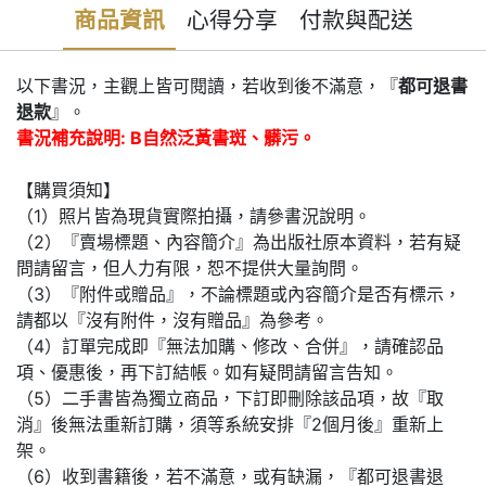
商品資訊
心得分享
付款與配送
以下書況，主觀上皆可閱讀，若收到後不滿意，『
都可退書
退款
』。
書況補充說明: B自然泛黃書斑、髒污。
【購買須知】
（1）照片皆為現貨實際拍攝，請參書況說明。
（2）『賣場標題、內容簡介』為出版社原本資料，若有疑
問請留言，但人力有限，恕不提供大量詢問。
（3）『附件或贈品』，不論標題或內容簡介是否有標示，
請都以『沒有附件，沒有贈品』為參考。
（4）訂單完成即『無法加購、修改、合併』，請確認品
項、優惠後，再下訂結帳。如有疑問請留言告知。
（5）二手書皆為獨立商品，下訂即刪除該品項，故『取
消』後無法重新訂購，須等系統安排『2個月後』重新上
架。
（6）收到書籍後，若不滿意，或有缺漏，『都可退書退