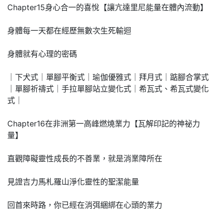
Chapter15身心合一的喜悅【讓亢達里尼能量在體內流動】
身體每一天都在經歷無數次生死輸迴
身體就有心理的密碼
｜下犬式｜單腳平衡式｜瑜伽優雅式｜拜月式｜踮腳合掌式
｜單腳祈禱式｜手拉單腳站立變化式｜希瓦式、希瓦式變化
式｜
Chapter16在非洲第一高峰燃燒業力【瓦解印記的神祕力
量】
直觀障礙靈性成長的不善業，就是消業障所在
見證吉力馬札羅山淨化靈性的聖潔能量
回首來時路，你已經在消弭綑綁在心頭的業力