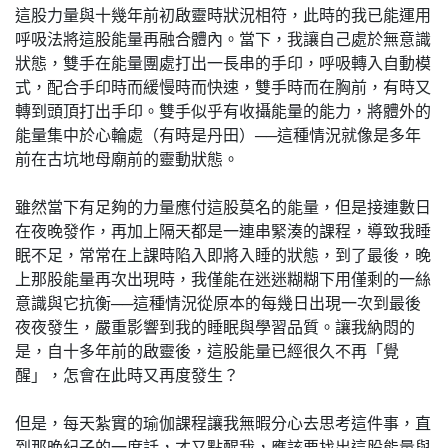
這股力量與十幾年前初啟靈時狀況相符，此時的我已能運用
呼吸法將這股能量再融合體內。當下，我讓自己處於無意識
狀態，雙手在能量團處打出一長串的手印，呼吸轉入自動模
式，配合手印時而緩慢時而快速，雙手時而在胸前，有時又
轉到頭頂打出手印。雙手似乎有收攝能量的能力，將體外的
能量集中於心輪處（有時是丹田）──這種情況就像是多年
前在古坑地母廟前的靈動狀態。
雖然當下有足夠的力量應付這股莫名的能量，但是接連數日
在夜晚發作，再加上隔天都是一連串緊湊的課程，導致我睡
眠不足，常常在上課時陷入即將入睡的狀態，到了最後，晚
上那股能量再次出現時，我僅能在迷迷糊糊下用僅剩的一絲
意識與它抗衡──這種情況從原本的每幾日出現一次到最後
夜夜發生，嚴重影響到我的睡眠與學習品質。讓我納悶的
是，自十多年前的啟靈後，這股能量已經很久不再「覺
醒」，怎會在此時又再度發生？
但是，每天紮實的瑜伽課程讓我無暇分心去思考這件事，直
到那晚紀子的一席話，才又點醒我，應該要找出這股能量與