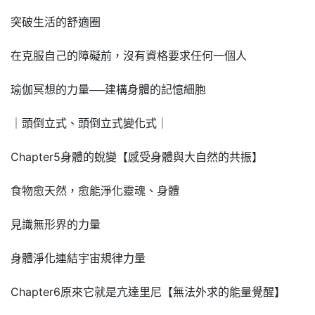
突破生活的舒適圈
在克服自己的障礙前，沒有資格要求任何一個人
瑜伽冥想的力量──建構身體的記憶細胞
｜頭倒立式、頭倒立式變化式｜
Chapter5身體的蛻變【感受身體與大自然的共振】
食物愈天然，愈能淨化靈魂、身體
見識無形界的力量
身體淨化連結宇宙規律力量
Chapter6原來它就是亢達里尼【無法外求的能量覺醒】