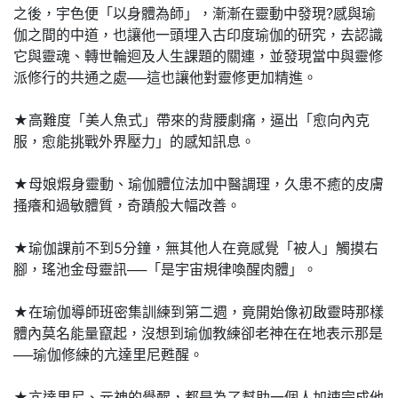
之後，宇色便「以身體為師」，漸漸在靈動中發現?感與瑜
伽之間的中道，也讓他一頭埋入古印度瑜伽的研究，去認識
它與靈魂、轉世輪迴及人生課題的關連，並發現當中與靈修
派修行的共通之處──這也讓他對靈修更加精進。
★高難度「美人魚式」帶來的背腰劇痛，逼出「愈向內克
服，愈能挑戰外界壓力」的感知訊息。
★母娘煆身靈動、瑜伽體位法加中醫調理，久患不癒的皮膚
搔癢和過敏體質，奇蹟般大幅改善。
★瑜伽課前不到5分鐘，無其他人在竟感覺「被人」觸摸右
腳，瑤池金母靈訊──「是宇宙規律喚醒肉體」。
★在瑜伽導師班密集訓練到第二週，竟開始像初啟靈時那樣
體內莫名能量竄起，沒想到瑜伽教練卻老神在在地表示那是
──瑜伽修練的亢達里尼甦醒。
★亢達里尼、元神的覺醒，都是為了幫助一個人加速完成他