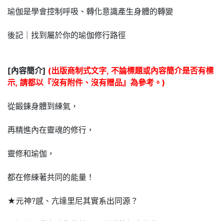
瑜伽是學會控制呼吸、轉化意識產生身體的轉變
後記｜找到屬於你的瑜伽修行路徑
[內容簡介]
(出版商制式文字, 不論標題或內容簡介是否有標
示, 請都以『沒有附件、沒有贈品』為參考。)
從鍛鍊身體到練氣，
再精進內在靈魂的修行，
靈修和瑜伽，
都在修練著共同的能量！
★元神?感、亢達里尼其實系出同源？