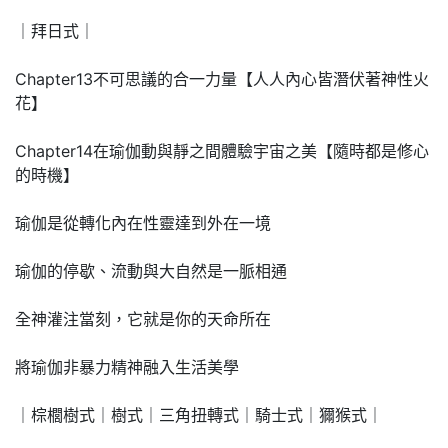
｜拜日式｜
Chapter13不可思議的合一力量【人人內心皆潛伏著神性火
花】
Chapter14在瑜伽動與靜之間體驗宇宙之美【隨時都是修心
的時機】
瑜伽是從轉化內在性靈達到外在一境
瑜伽的停歇、流動與大自然是一脈相通
全神灌注當刻，它就是你的天命所在
將瑜伽非暴力精神融入生活美學
｜棕櫚樹式｜樹式｜三角扭轉式｜騎士式｜獮猴式｜