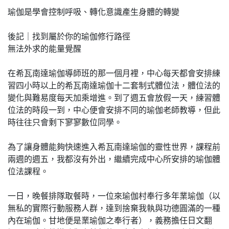
瑜伽是學會控制呼吸、轉化意識產生身體的轉變
後記｜找到屬於你的瑜伽修行路徑
無法外求的能量覺醒
在希瓦南達瑜伽導師班的那一個月裡，中心每天都會安排練
習四小時以上的希瓦南達瑜伽十二套制式體位法，體位法的
變化與難易度每天加乘增進。到了週五會放假一天，練習體
位法的時段一到，中心便會安排不同的瑜伽老師教導，但此
時往往只會剩下寥寥數位同學。
為了讓身體能夠快速進入希瓦南達瑜伽的靈性世界，課程前
兩週的週五，我都沒有外出，繼續完成中心所安排的瑜伽體
位法課程。
一日，晚餐排隊取餐時，一位來瑜伽村奉行多年業瑜伽（以
無私的實際行動服務人群，達到捨棄我執與功德圓滿的一種
內在瑜伽。甘地便是業瑜伽之奉行者），義務擔任日文翻