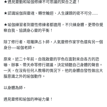
★遇見靈動和瑜伽修練不可思議的契合之處！
★認識瑜伽與靈魂、轉世輪迴、人生課題的密不可分……
★瑜伽練習者到靈性修練者都適用，不只練身體，更帶你覺
察自我、協調身心靈的平衡！
除了修行者、塔羅牌占卜師，人氣靈修作家宇色還有另一個
身分──瑜伽老師。
原來，近二十年前，自我啟靈的宇色在面對來自各方的恐
嚇、辦事、帶天命等修行建議，決定傾聽自己身體的聲音。
一天，在沒有任何人教導的情況下，他的身體自發性做出大
腦意識之外的瑜伽動作。
以身體為師，
遇見靈修和瑜伽的神祕力量！