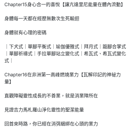
Chapter15身心合一的喜悅【讓亢達里尼能量在體內流動】
身體每一天都在經歷無數次生死輸迴
身體就有心理的密碼
｜下犬式｜單腳平衡式｜瑜伽優雅式｜拜月式｜踮腳合掌式
｜單腳祈禱式｜手拉單腳站立變化式｜希瓦式、希瓦式變化
式｜
Chapter16在非洲第一高峰燃燒業力【瓦解印記的神祕力
量】
直觀障礙靈性成長的不善業，就是消業障所在
見證吉力馬札羅山淨化靈性的聖潔能量
回首來時路，你已經在消弭綑綁在心頭的業力