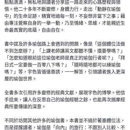
點點滴滴，無私地與讀者分享這一路走來的心路歷程與領
悟。他二十多年不斷靈修，身體力行，走出「動靜在瑜伽
中」的生命足跡，精實地過每一刻，不妄想非當下之事；藉
由專注覺察自身的一舉一動，乃至情緒、思維，才能親近生
命最真實的底蘊，自由自在。
書中提及許多瑜伽路上會遇到的問題，像是「這個體位法做
不到怎麼辦？」「上課老師講英文都聽不懂，還要學嗎？」
「怎麼知道眼前這位瑜伽老師是真正的瑜伽行者呢？」「拜
日式一定要做一百零八下嗎？」「隨時隨地都可以練瑜伽
嗎？」等，宇色皆循循善誘，一一解答，引領讀者進入更深
層的瑜伽世界。
全書多次引用許多靈修的經典文獻，展現宇色的博學。他信
手捻來，讓人在反思自己的瑜伽經驗之餘，也能再次揣摩經
典所要傳達的深意。
不同於坊間其他許多的瑜伽書，本書並不過於著墨體位法，
而是提醒讀者，瑜伽是「向內」的旅行：不跟別人比較、不