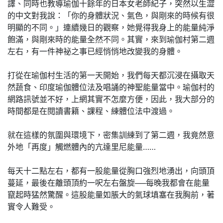
譯、同時也教導瑜伽十餘年的日本女老師紀子，突然以生澀
的中文對我說：「你的身體狀況、氣色，與剛來的時候有很
明顯的不同。」連續幾日的觀察，她覺得我身上的能量純淨
飽滿，與剛來時的能量全然不同。其實，來到瑜伽村第二週
左右，有一件神祕之事已經悄悄地改變我的身體。
打從在瑜伽村生活的第一天開始，我們每天都沉浸在攝取天
然蔬食、印度瑜伽體位法及唱誦的神聖能量當中。瑜伽村的
網路訊號並不好，上網其實不怎麼方便，因此，我大部分的
時間都是在閱讀書籍、課程、練體位法中渡過。
就在這樣的氛圍與環境下，密集訓練到了第二週，我竟然意
外地「再度」觸燃體內的亢達里尼能量……
每天十二點左右，都有一股能量從胸口強烈地湧出，向頭頂
蔓延，最後在離頭頂約一呎左右盤旋──每晚我都會在能量
竄起時猛然驚醒。這股能量如脹大的氣球填塞在我胸前，著
實令人難受。