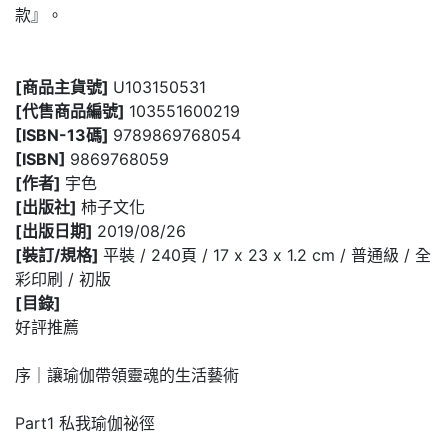
款』。
[商品主貨號]
U103150531
[代售商品編號]
103551600219
[ISBN-13碼]
9789869768054
[ISBN]
9869768059
[作者]
宇色
[出版社]
柿子文化
[出版日期]
2019/08/26
[裝訂/規格]
平裝 / 240頁 / 17 x 23 x 1.2 cm / 普通級 / 全
彩印刷 / 初版
[目錄]
好評推薦
序｜讓瑜伽帶領靈魂的生活藝術
Part1 私我瑜伽祕徑