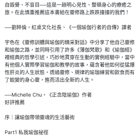
自毀譽、不盲目──這是一趟明心見性、整頓身心的療癒之
旅。在此慎重推薦這本書給在靈修路上跌跌撞撞的我們！
──劉粹倫，紅桌文化社長、《一個瑜伽行者的自傳》譯者
宇色在《靈修訓體與瑜伽的精采對話》中分享了他自己靈修
和瑜伽之路，並同時引用了許多《薄伽梵歌》和《瑜伽經》
裡經典的哲學引述，巧妙地貫穿在生動的實例經驗中，當中
有他個人實際學習瑜伽和教學的故事，蘊含著他如何從猛爆
性肝炎的人生狀態，透過靈修、規律的瑜珈練習和飲食而有
了蛻變的身心靈，進而活出全新的人生。
──Michelle Chu，《正念陰瑜伽》作者
好評推薦
序｜讓瑜伽帶領靈魂的生活藝術
Part1 私我瑜伽祕徑