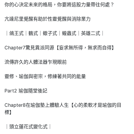
你的心決定未來的格局，你要將這股力量帶往何處？
亢達尼里覺醒有助於性靈覺醒與消除業力
｜鴿王式｜鶴式｜蠍子式｜蝗蟲式｜英雄二式｜
Chapter7驚見異派同源【妄求無所得，無求而自得】
流傳許久的人體法器乍現眼前
靈修、瑜伽與密宗，修練著共同的能量
Part2 瑜伽隨堂後記
Chapter8在瑜伽墊上體驗人生【心的柔軟才是瑜伽的目
標】
｜頭立蓮花式變化式｜