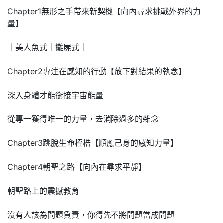
Chapter1無形之手帶來新契機【向內尋求挑戰外界的力
量】
｜美人魚式｜攤屍式｜
Chapter2專注在感知的行動【放下對結果的執念】
深入身體才能銜接宇宙能量
從專一獲得唯一的力量，去消除過多的雜念
Chapter3跳脫生命桎梏【順應己身的感知力量】
Chapter4朝聖之路【向內在尋求平靜】
朝聖路上的震撼教育
沒有人該為問題負責，你得先不將問題當成問題