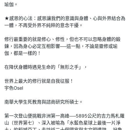
瑜伽。
★感恩的心法：感恩讓我們的意識與身體、心與外界結合為
一體，不再受外界不純粹的意念干擾。
修行最重要的就是修心、修性，但也不可以忽略身體的鍛
鍊，因為身心必定互相影響──這一點，不論是靈修或瑜
伽，都是一樣的！
在降伏身體時遇見生命的「無形之手」，
世界上最大的修行就是自我征服！
宇色Osel
南華大學生死教育與諮商研究所碩士。
第一次登山便挑戰非洲第一高峰──5895公尺的吉力馬札羅
山（世界第七）、深入被喻為「水藍色星球上最後一片淨
土」的稻城亞丁，走訪近二十個國家與古文明遺跡──祕魯