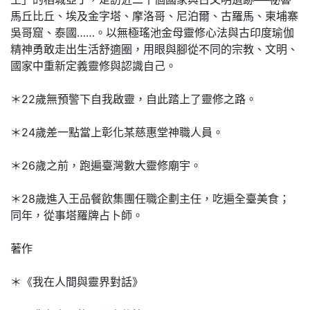
馬丘比丘、埃及金字塔、摩洛哥、尼泊爾、古羅馬、柬埔寨
吳哥窟、泰國……。以無極瑤池金母靈修心法與古印度瑜伽
精神勇敢走出生活舒適圈，用眼與腳從不同的宗教、文明、
國家中重新定義靈修與認識自己。
＊22歲無預警下自我啟靈，自此踏上了靈修之路。
＊24歲差一點當上彰化某慈惠堂神職人員。
＊26歲之前，跑遍臺灣數大靈修廟宇。
＊28歲進入王品餐飲集團任職企劃主任，吃遍全臺美食；
同年，從事塔羅牌占卜師。
著作
＊《我在人間與靈界對話》