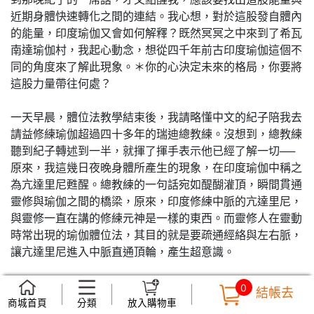
近期身體快速轉化之間的連結。我心想，對於這股發自體內
的能量，印度瑜伽又會如何解釋？既然冥冥之中來到了希瓦
南達瑜伽村，我起心動念，想從四千年前古印度瑜伽這個不
同的角度來了解此現象。＊你的心決定未來的格局，你要將
這股力量帶往何處？
一天早晨，體位法教學結束後，我請略懂中文的紀子陪我去
請益修練瑜伽超過四十多年的瑞迪總教練。沒想到，總教練
聽到紀子轉述到一半，就揮了揮手表示他已經了解一切──
原來，我這幾日夜晚身體所產生的現象，在印度瑜伽中稱之
為亢達里尼甦醒。總教練的一句話宛如醍醐灌頂，瞬間貫通
靈修與瑜伽之間的橋梁，原來，印度修練中脈的亢達里尼，
與靈修一直在講的修練元神是一樣的東西。而靈修人在靈動
時常出現的瑜伽體位法，其目的就是要疏通經絡與左右脈，
讓亢達里尼進入中脈直通頂輪，產生超意識。
總教練表示，他的睡眠時間一天僅需短短三至四小時。總教
0
結帳去
練長期往來世界各地，對不同人種教授瑜伽，從五十至七十
商城首頁
分類
放入購物車