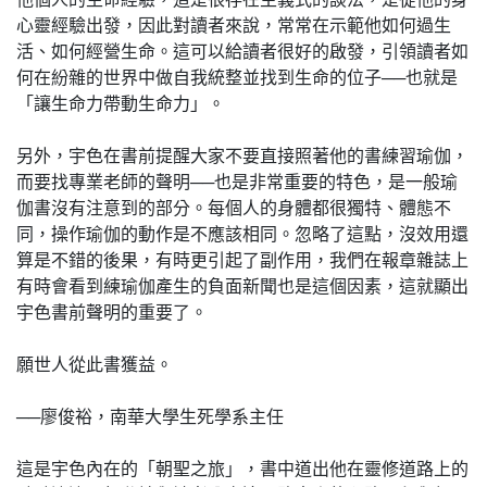
心靈經驗出發，因此對讀者來說，常常在示範他如何過生
活、如何經營生命。這可以給讀者很好的啟發，引領讀者如
何在紛雜的世界中做自我統整並找到生命的位子──也就是
「讓生命力帶動生命力」。
另外，宇色在書前提醒大家不要直接照著他的書練習瑜伽，
而要找專業老師的聲明──也是非常重要的特色，是一般瑜
伽書沒有注意到的部分。每個人的身體都很獨特、體態不
同，操作瑜伽的動作是不應該相同。忽略了這點，沒效用還
算是不錯的後果，有時更引起了副作用，我們在報章雜誌上
有時會看到練瑜伽產生的負面新聞也是這個因素，這就顯出
宇色書前聲明的重要了。
願世人從此書獲益。
──廖俊裕，南華大學生死學系主任
這是宇色內在的「朝聖之旅」，書中道出他在靈修道路上的