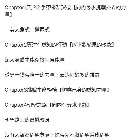
Chapter1無形之手帶來新契機【向內尋求挑戰外界的力
量】
｜美人魚式｜攤屍式｜
Chapter2專注在感知的行動【放下對結果的執念】
深入身體才能銜接宇宙能量
從專一獲得唯一的力量，去消除過多的雜念
Chapter3跳脫生命桎梏【順應己身的感知力量】
Chapter4朝聖之路【向內在尋求平靜】
朝聖路上的震撼教育
沒有人該為問題負責，你得先不將問題當成問題