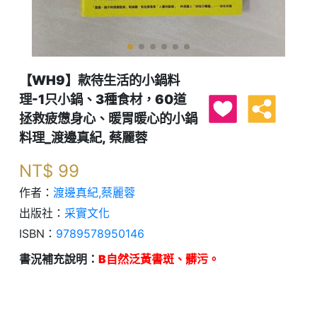
【WH9】款待生活的小鍋料
理-1只小鍋、3種食材，60道
拯救疲憊身心、暖胃暖心的小鍋
料理_渡邊真紀, 蔡麗蓉
NT$
99
作者：
渡邊真紀,蔡麗蓉
出版社：
采實文化
ISBN：
9789578950146
書況補充說明：
B自然泛黃書斑、髒污。