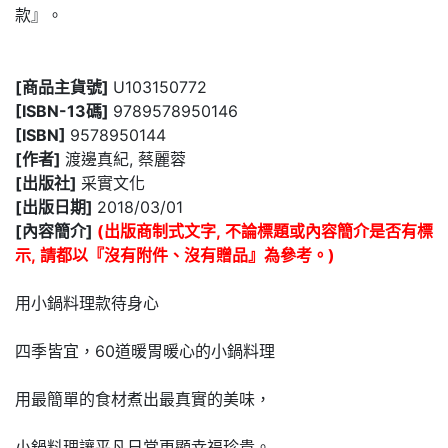
款』。
[商品主貨號]
U103150772
[ISBN-13碼]
9789578950146
[ISBN]
9578950144
[作者]
渡邊真紀, 蔡麗蓉
[出版社]
采實文化
[出版日期]
2018/03/01
[內容簡介]
(出版商制式文字, 不論標題或內容簡介是否有標
示, 請都以『沒有附件、沒有贈品』為參考。)
用小鍋料理款待身心
四季皆宜，60道暖胃暖心的小鍋料理
用最簡單的食材煮出最真實的美味，
小鍋料理讓平凡日常更顯幸福珍貴。