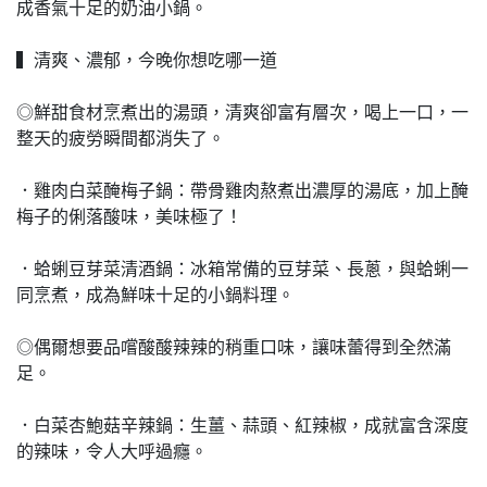
成香氣十足的奶油小鍋。
▍清爽、濃郁，今晚你想吃哪一道
◎鮮甜食材烹煮出的湯頭，清爽卻富有層次，喝上一口，一
整天的疲勞瞬間都消失了。
．雞肉白菜醃梅子鍋：帶骨雞肉熬煮出濃厚的湯底，加上醃
梅子的俐落酸味，美味極了！
．蛤蜊豆芽菜清酒鍋：冰箱常備的豆芽菜、長蔥，與蛤蜊一
同烹煮，成為鮮味十足的小鍋料理。
◎偶爾想要品嚐酸酸辣辣的稍重口味，讓味蕾得到全然滿
足。
．白菜杏鮑菇辛辣鍋：生薑、蒜頭、紅辣椒，成就富含深度
的辣味，令人大呼過癮。