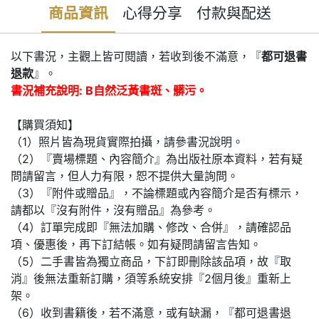
商品資訊
心得分享
付款與配送
以下書況，主觀上皆可閱讀，若收到後不滿意，『
都可退書
退款
』。
書況補充說明: B自然泛黃書斑、髒污。
【購買須知】
（1）照片皆為現貨實際拍攝，請參書況說明。
（2）『賣場標題、內容簡介』為出版社原本資料，若有疑
問請留言，但人力有限，恕不提供大量詢問。
（3）『附件或贈品』，不論標題或內容簡介是否有標示，
請都以『沒有附件，沒有贈品』為參考。
（4）訂單完成即『無法加購、修改、合併』，請確認品
項、優惠後，再下訂結帳。如有疑問請留言告知。
（5）二手書皆為獨立商品，下訂即刪除該品項，故『取
消』後無法重新訂購，須等系統安排『2個月後』重新上
架。
（6）收到書籍後，若不滿意，或有缺漏，『都可退書退