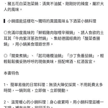
．豬五花白菜泡菜鍋：清爽不油膩、剛剛好的辣度，屬於大
人的風味。
▍小鍋還能這樣吃～獨特的異國風味＆下酒菜小鍋料理
◎充滿印度風味的「鮮蝦雞肉咖哩辛辣鍋」、誘人食欲的土
耳其「牛肉紫洋蔥孜然鍋」、集結德國經典的「酸菜香腸
鍋」，用小鍋美食環遊世界。
◎「關東煮鍋」、「起司橄欖油鍋」「沙丁魚番茄鍋」，輕
輕鬆鬆備妥熱呼呼的現做美味，搭配啤酒、紅酒皆宜。
本書特色
1、 簡單易做的日常料理：無須大陣仗採買、不用耗費太多
時間，一鍋到底，立即做、立即開動。
2、 溫胃暖心的小鍋料理：身心疲累時，用小鍋料理滋補一
下吧，補充元氣、找回活力。