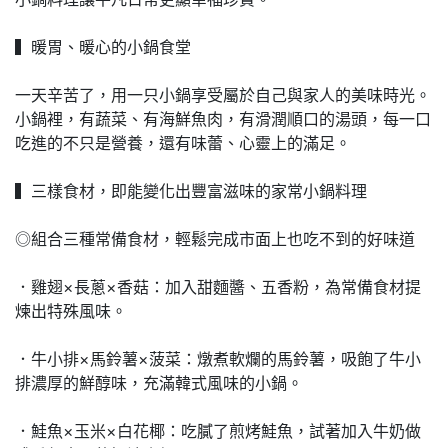
▍暖胃、暖心的小鍋食堂
一天辛苦了，用一只小鍋享受屬於自己與家人的美味時光。
小鍋裡，有蔬菜、有海鮮魚肉，有滑潤順口的湯頭，每一口
吃進的不只是營養，還有味蕾、心靈上的滿足。
▍三樣食材，即能變化出豐富滋味的家常小鍋料理
◎組合三種常備食材，輕鬆完成市面上也吃不到的好味道
．雞翅×長蔥×香菇：加入甜麵醬、五香粉，為常備食材提
煉出特殊風味。
．牛小排×馬鈴薯×菠菜：燉煮軟爛的馬鈴薯，吸飽了牛小
排濃厚的鮮醇味，充滿韓式風味的小鍋。
．鮭魚×玉米×白花椰：吃膩了煎烤鮭魚，試著加入牛奶做