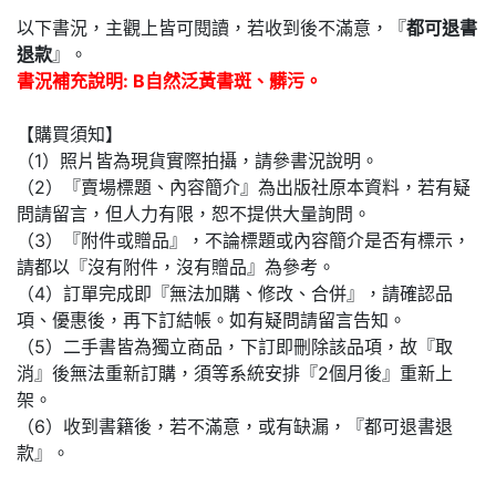
以下書況，主觀上皆可閱讀，若收到後不滿意，『
都可退書
退款
』。
書況補充說明: B自然泛黃書斑、髒污。
【購買須知】
（1）照片皆為現貨實際拍攝，請參書況說明。
（2）『賣場標題、內容簡介』為出版社原本資料，若有疑
問請留言，但人力有限，恕不提供大量詢問。
（3）『附件或贈品』，不論標題或內容簡介是否有標示，
請都以『沒有附件，沒有贈品』為參考。
（4）訂單完成即『無法加購、修改、合併』，請確認品
項、優惠後，再下訂結帳。如有疑問請留言告知。
（5）二手書皆為獨立商品，下訂即刪除該品項，故『取
消』後無法重新訂購，須等系統安排『2個月後』重新上
架。
（6）收到書籍後，若不滿意，或有缺漏，『都可退書退
款』。