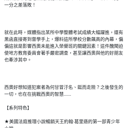
一分之差落敗！
就在此時，媒體指出某所中學整體考試成績大幅躍進，還有
黑函直接寄到督學手上，爆料這所學校分數飆高的內幕，偏
偏這就是影響西奧未能進入榮譽班的關鍵因素！這件醜聞迫
使地方教育委員會著手嚴密調查，甚至讓西奧與他的好朋友
也牽涉其中。
西奧好想知道犯案者為何甘冒汙名、鋌而走險？之後發生的
一切，也在在挑戰西奧的智慧……
【系列特色】
★美國法庭推理小說暢銷天王約翰‧葛里遜的第一部青少年