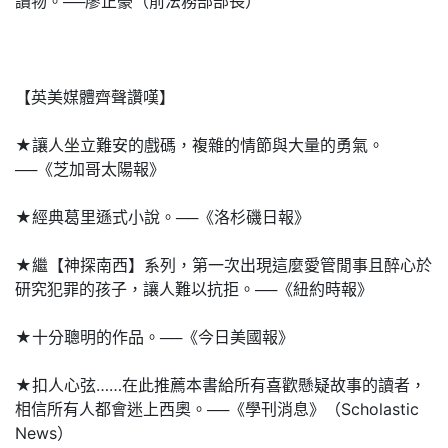
讀物。──廖正豪（前法務部部長）
【英美媒體齊聲讚嘆】
★讓人坐立難安的戲碼，複雜的情節與大量的勇氣。
──《芝加哥太陽報》
★經典葛里遜式小說。──《洛杉磯日報》
★繼【神探南西】系列，第一次出現這麼愛管閒事且醉心於
研究犯罪的孩子，讓人難以抗拒。──《紐約時報》
★十分聰明的作品。──《今日美國報》
★扣人心弦……在此推薦本書給所有喜歡懸疑故事的讀者，
相信所有人都會迷上西奧。──《學刊消息》（Scholastic
News）