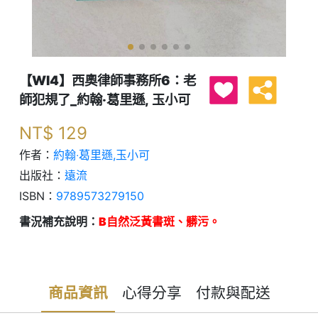
【WI4】西奧律師事務所6：老
師犯規了_約翰‧葛里遜, 玉小可
NT$
129
作者：
約翰‧葛里遜,玉小可
出版社：
遠流
ISBN：
9789573279150
書況補充說明：
B自然泛黃書斑、髒污。
商品資訊
心得分享
付款與配送