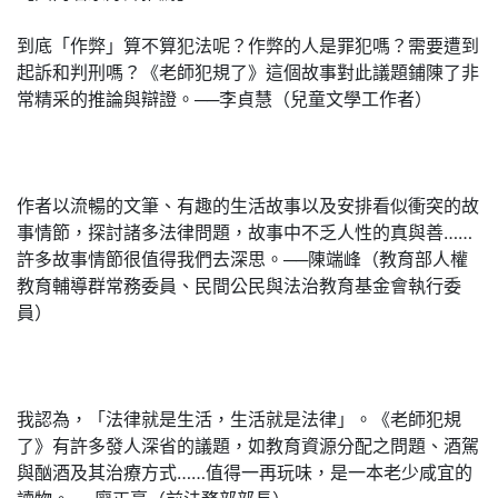
到底「作弊」算不算犯法呢？作弊的人是罪犯嗎？需要遭到
起訴和判刑嗎？《老師犯規了》這個故事對此議題鋪陳了非
常精采的推論與辯證。──李貞慧（兒童文學工作者）
作者以流暢的文筆、有趣的生活故事以及安排看似衝突的故
事情節，探討諸多法律問題，故事中不乏人性的真與善……
許多故事情節很值得我們去深思。──陳端峰（教育部人權
教育輔導群常務委員、民間公民與法治教育基金會執行委
員）
我認為，「法律就是生活，生活就是法律」。《老師犯規
了》有許多發人深省的議題，如教育資源分配之問題、酒駕
與酗酒及其治療方式……值得一再玩味，是一本老少咸宜的