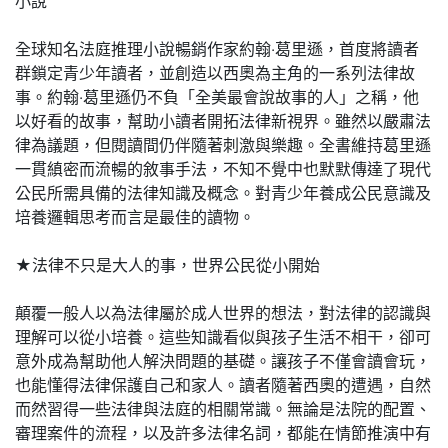
小說
全球知名法庭推理小說暢銷作家約翰‧葛里遜，首度將讀者
群鎖定青少年讀者，並創造以西奧為主角的一系列法律故
事。約翰‧葛里遜仍不負「全美最會說故事的人」之稱，他
以好看的故事，幫助小讀者開拓法律新視界。雖然以嚴肅法
律為議題，但閱讀間仍伴隨著刺激與樂趣。全書維持葛里遜
一貫縝密而流暢的敘事手法，不知不覺中也默默傳達了現代
公民所需具備的法律知識及概念。對青少年養成公民意識及
培養邏輯思考而言是最佳的讀物。
★法律不只是大人的事，世界公民從小開始
顛覆一般人以為法律屬於成人世界的想法，對法律的認識與
理解可以從小培養。這些知識看似與孩子生活不相干，卻可
意外成為幫助他人解決問題的基礎。讓孩子不僅會讀會玩，
也能懂得法律保護自己和家人。讀者隨著西奧的遭遇，自然
而然習得一些法律與法庭的相關常識。無論是法院的配置、
審理案件的流程，以及許多法律名詞，都能在情節推演中有