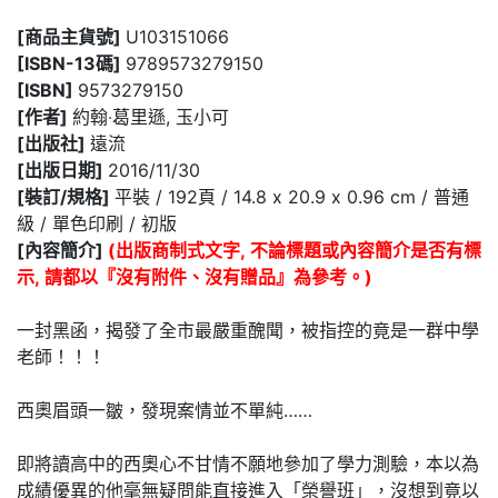
[商品主貨號]
U103151066
[ISBN-13碼]
9789573279150
[ISBN]
9573279150
[作者]
約翰‧葛里遜, 玉小可
[出版社]
遠流
[出版日期]
2016/11/30
[裝訂/規格]
平裝 / 192頁 / 14.8 x 20.9 x 0.96 cm / 普通
級 / 單色印刷 / 初版
[內容簡介]
(出版商制式文字, 不論標題或內容簡介是否有標
示, 請都以『沒有附件、沒有贈品』為參考。)
一封黑函，揭發了全市最嚴重醜聞，被指控的竟是一群中學
老師！！！
西奧眉頭一皺，發現案情並不單純……
即將讀高中的西奧心不甘情不願地參加了學力測驗，本以為
成績優異的他毫無疑問能直接進入「榮譽班」，沒想到竟以