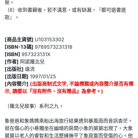
架。
（6）收到書籍後，若不滿意，或有缺漏，『都可退書退
款』。
[商品主貨號]
U103153302
[ISBN-13碼]
9789573231318
[ISBN]
957323131X
[作者]
阿諾羅北兒
[出版社]
遠流
[出版日期]
1997/01/25
[內容簡介]
(出版商制式文字, 不論標題或內容簡介是否有標
示, 請都以『沒有附件、沒有贈品』為參考。)
（羅北兒故事）系列之九。
象爸爸和象媽媽乘船出海旅行結果遇到暴風雨而音訊杳茫。
就在傷心的小巷獨坐在幽暗的房間小象的舅舅出現了。大象
舅舅以老人的睿智和生活歷練撫平了象寂寞而受傷的心。他