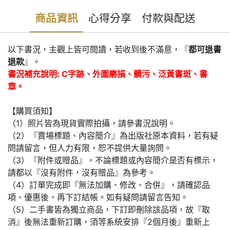
商品資訊
心得分享
付款與配送
以下書況，主觀上皆可閱讀，若收到後不滿意，『
都可退書
退款
』。
書況補充說明: C字跡、外圍磨損、髒污、泛黃書斑、書
章。
【購買須知】
（1）照片皆為現貨實際拍攝，請參書況說明。
（2）『賣場標題、內容簡介』為出版社原本資料，若有疑
問請留言，但人力有限，恕不提供大量詢問。
（3）『附件或贈品』，不論標題或內容簡介是否有標示，
請都以『沒有附件，沒有贈品』為參考。
（4）訂單完成即『無法加購、修改、合併』，請確認品
項、優惠後，再下訂結帳。如有疑問請留言告知。
（5）二手書皆為獨立商品，下訂即刪除該品項，故『取
消』後無法重新訂購，須等系統安排『2個月後』重新上