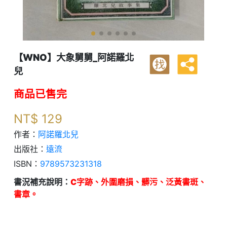
【WNO】大象舅舅_阿諾羅北
找
兒
商品已售完
NT$
129
作者：
阿諾羅北兒
出版社：
遠流
ISBN：
9789573231318
書況補充說明：
C字跡、外圍磨損、髒污、泛黃書斑、
書章。