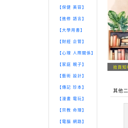
【保健 美容】
【進修 語言】
【大學用書】
【財經 企管】
【心理 人際關係】
【家庭 親子】
拾頁知
【藝術 設計】
【傳記 珍本】
其他
【漫畫 電玩】
【宗教 命理】
【電腦 網路】