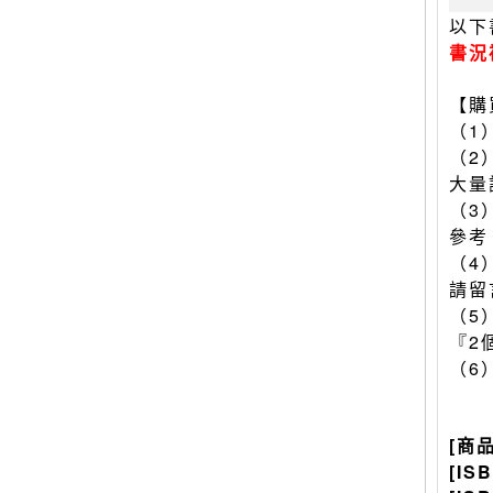
以下
書況
【購
（1
（2
大量
（3
參考
（4
請留
（5
『2
（6
[商
[IS