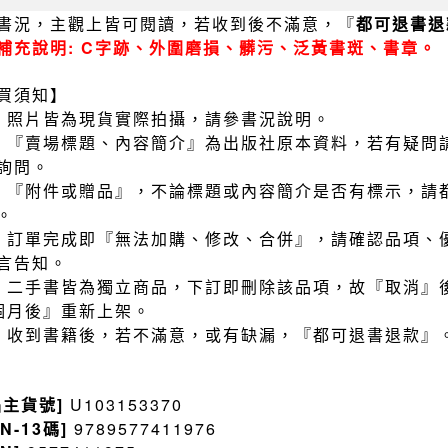
書況，主觀上皆可閱讀，若收到後不滿意，『
都可退書退
補充說明: C字跡、外圍磨損、髒污、泛黃書斑、書章。
買須知】
）照片皆為現貨實際拍攝，請參書況說明。
）『賣場標題、內容簡介』為出版社原本資料，若有疑問
詢問。
）『附件或贈品』，不論標題或內容簡介是否有標示，請
。
）訂單完成即『無法加購、修改、合併』，請確認品項、
言告知。
）二手書皆為獨立商品，下訂即刪除該品項，故『取消』
個月後』重新上架。
）收到書籍後，若不滿意，或有缺漏，『都可退書退款』
品主貨號]
U103153370
BN-13碼]
9789577411976