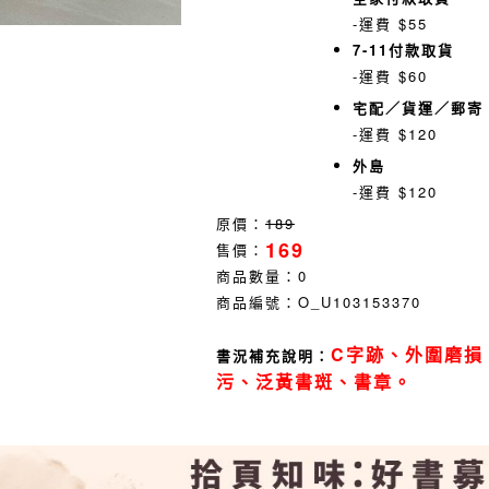
-運費 $55
7-11付款取貨
-運費 $60
宅配／貨運／郵寄
-運費 $120
外島
-運費 $120
原價：
189
169
售價：
商品數量：
0
商品編號：
O_U103153370
C字跡、外圍磨損
書況補充說明：
污、泛黃書斑、書章。