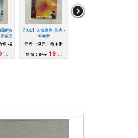
的隔離病
【TOL】天降雄鷹_傑克‧
【U8A】越獄風雲IV：最
【X
 楊睿珊
希金斯
終挑戰_PrisonBreak
愛與
修,楊
作者：傑克‧希金斯
作者：PrisonBreak
9
19
19
元
售價：
249
元
售價：
179
元
售