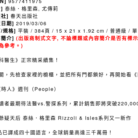
BN]
9577411975
者]
泰絲．格里森, 尤傳莉
版社]
春天出版社
版日期]
2019/03/06
訂/規格]
平裝 / 384頁 / 15 x 21 x 1.92 cm / 普通級 
容簡介]
(出版商制式文字, 不論標題或內容簡介是否有標示
為參考。)
科醫生》正宗精采續集！
關，先檢查家裡的櫥櫃，並把所有門都鎖好，再開始看《
《時人》週刊（People）
讀者最期待法醫vs.警探系列，累計銷售即將突破220,00
懸疑天后 泰絲．格里森 Rizzoli & Isles系列又一新作
品已譯成四十國語言，全球銷量高達三千萬冊！