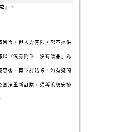
款
』。
請留言，但人力有限，恕不提供
都以『沒有附件，沒有贈品』為
優惠後，再下訂結帳。如有疑問
後無法重新訂購，須等系統安排
。