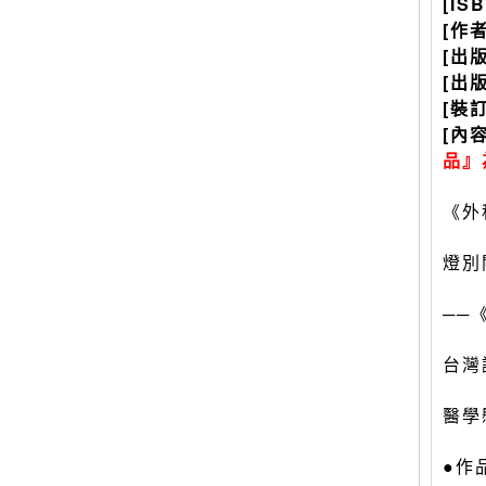
[IS
[作
[出
[出
[裝
[內
品』
《外
燈別
──
台灣
醫學
●作