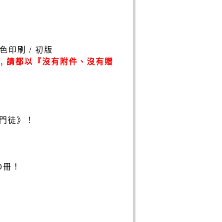
/ 單色印刷 / 初版
, 請都以『沒有附件、沒有贈
門徒》！
0冊！