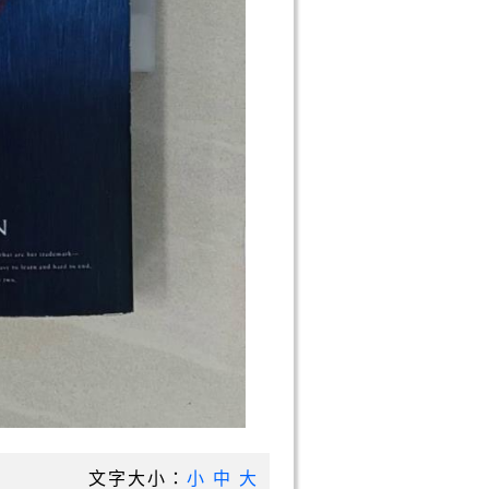
文字大小：
小
中
大