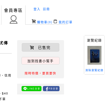
登入
註冊
會員專區
購物車(
0
)
我的訂單
瀏覽紀錄
 尤傳
已售完
加到找書小幫手
清除瀏覽紀錄
限時特價，要買要快
TM、信用
LINE分享
FB分享
0
$40
下單