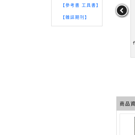
【參考書 工具書】
【雜誌期刊】
空規劃局3：
【RL2】乳草男孩_傑瑞‧
【RZK】超時空規劃局3：
翰．霍米、麥
史賓尼利, 羅慕謙
思緒失落_約翰．霍米、麥
斯勒
克．韋斯勒
．霍米、麥
作者：傑瑞‧史賓尼利,
作者：約翰．霍米、麥
斯勒
羅慕謙
克．韋斯勒
29
29
29
元
售價：
179
元
售價：
129
元
商品