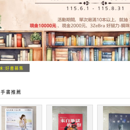
味:好書募集
二手書推薦