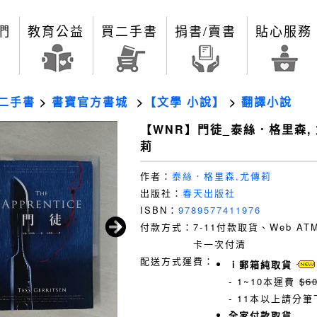
們
教育公益
買二手書
捐書/賣書
貼心服務
二手書
>
書寶官方書城
>
【文學 小說】
>
翻譯小說
【WNR】門徒_泰絲．格里森,
莉
作者：
泰絲．格里森,尤傳莉
出版社：
春天出版社
ISBN：
9789577411976
付款方式：
7-11付款取貨、Web A
卡一次付清
配送方式運費：
ｉ郵箱純取貨
- 1~10本運費
$6
- 11本以上請分筆
全家付款取貨