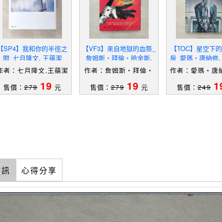
【SP4】我和你的半徑之
【VF3】來自地獄的血祭_
【TOC】星空下
間_七月隆文, 王蘊潔
詹姆斯‧拜倫‧哈金斯,
房_愛瑪‧唐納修,
祁阿紅、李武宗等
作者：七月隆文,王蘊潔
作者：詹姆斯‧拜倫‧
作者：愛瑪‧唐納
哈金斯,祁阿紅、李武宗
睿珊
19
19
1
售價：
279
元
售價：
279
元
售價：
249
等
資訊
心得分享