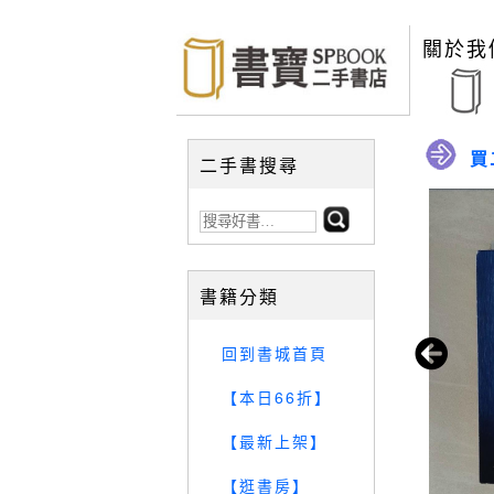
關於我
買
二手書搜尋
書籍分類
回到書城首頁
【本日66折】
【最新上架】
【逛書房】