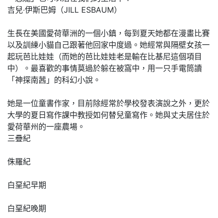
吉兒‧伊斯巴姆（JILL ESBAUM）
生長在美國愛荷華洲的一個小鎮，每到夏天她都在漫畫比賽
以及訓練小貓自己跟著他回家中度過。她經常與隔壁女孩一
起玩芭比娃娃（而她的芭比娃娃老是輸在比基尼這個項目
中）。最喜歡的事情莫過於躲在被窩中，用一只手電筒讀
「神探南茜」的科幻小說。
她是一位童書作家，目前除經常於學校發表演說之外，更於
大學的夏日寫作課中教授如何替兒童寫作。她與丈夫居住於
愛荷華州的一座農場。
三疊紀
侏羅紀
白堊紀早期
白堊紀晚期