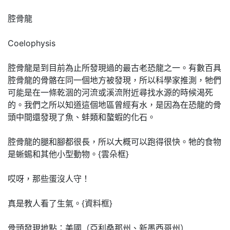
腔骨龍
Coelophysis
腔骨龍是到目前為止所發現過的最古老恐龍之一。有數百具
腔骨龍的骨骼在同一個地方被發現，所以科學家推測，牠們
可能是在一條乾涸的河流或溪流附近尋找水源的時候渴死
的。我們之所以知道這個地區曾經有水，是因為在恐龍的骨
頭中間還發現了魚、蚌類和螯蝦的化石。
腔骨龍的腿和腳都很長，所以大概可以跑得很快。牠的食物
是蜥蜴和其他小型動物。{雲朵框}
哎呀，那些蛋沒人守！
真是教人看了生氣。{資料框}
骨頭發現地點：美國（亞利桑那州、新墨西哥州）