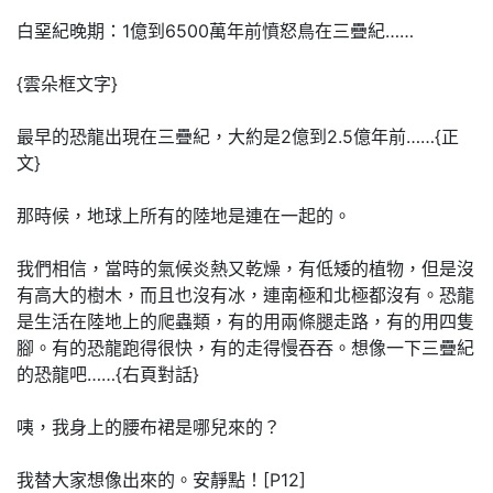
白堊紀晚期：1億到6500萬年前憤怒鳥在三疊紀……
{雲朵框文字}
最早的恐龍出現在三疊紀，大約是2億到2.5億年前……{正
文}
那時候，地球上所有的陸地是連在一起的。
我們相信，當時的氣候炎熱又乾燥，有低矮的植物，但是沒
有高大的樹木，而且也沒有冰，連南極和北極都沒有。恐龍
是生活在陸地上的爬蟲類，有的用兩條腿走路，有的用四隻
腳。有的恐龍跑得很快，有的走得慢吞吞。想像一下三疊紀
的恐龍吧……{右頁對話}
咦，我身上的腰布裙是哪兒來的？
我替大家想像出來的。安靜點！[P12]