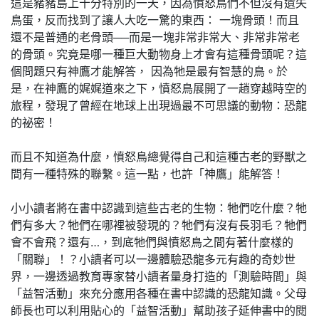
這是豬豬島上十分特別的一天，因為憤怒鳥們不但沒有遺失
鳥蛋，反而找到了讓人大吃一驚的東西： 一塊骨頭！而且
還不是普通的老骨頭──而是一塊非常非常大、非常非常老
的骨頭。究竟是哪一種巨大動物身上才會有這種骨頭呢？這
個問題只有神鷹才能解答， 因為牠是最有智慧的鳥。於
是，在神鷹的娓娓道來之下，憤怒鳥展開了一趟穿越時空的
旅程，發現了曾經在地球上出現過最不可思議的動物：恐龍
的祕密！
而且不知道為什麼，憤怒鳥總覺得自己和這種古老的野獸之
間有一種特殊的聯繫。這一點，也許「神鷹」能解答！
小小讀者將在書中認識到這些古老的生物：牠們吃什麼？牠
們有多大？牠們在哪裡被發現的？牠們有沒有長羽毛？牠們
會不會飛？還有…，到底牠們與憤怒鳥之間有著什麼樣的
「關聯」！？小讀者可以一邊體驗恐龍多元有趣的奇妙世
界，一邊透過教育專家替小讀者量身打造的「測驗時間」與
「益智活動」來充分應用各種在書中認識的恐龍知識。父母
師長也可以利用貼心的「益智活動」幫助孩子延伸書中的閱