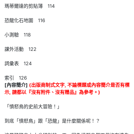
瑪蒂爾達的剪貼簿 114
恐龍化石地圖 116
小測驗 118
課外活動 122
詞彙表 124
索引 126
[內容簡介]
(出版商制式文字, 不論標題或內容簡介是否有標
示, 請都以『沒有附件、沒有贈品』為參考。)
「憤怒鳥的史前大冒險！」
到底「憤怒鳥」跟「恐龍」是什麼關係呢！？