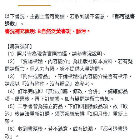
以下書況，主觀上皆可閱讀，若收到後不滿意，『
都可退書
退款
』。
書況補充說明: B自然泛黃書斑、髒污。
【購買須知】
（1）照片皆為現貨實際拍攝，請參書況說明。
（2）『賣場標題、內容簡介』為出版社原本資料，若有疑
問請留言，但人力有限，恕不提供大量詢問。
（3）『附件或贈品』，不論標題或內容簡介是否有標示，
請都以『沒有附件，沒有贈品』為參考。
（4）訂單完成即『無法加購、修改、合併』，請確認品
項、優惠後，再下訂結帳。如有疑問請留言告知。
（5）二手書皆為獨立商品，下訂即刪除該品項，故『取
消』後無法重新訂購，須等系統安排『2個月後』重新上
架。
（6）收到書籍後，若不滿意，或有缺漏，『都可退書退
款』。