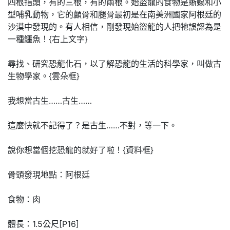
四根指頭，有的三根，有的兩根。始盜龍的食物是蜥蜴和小
型哺乳動物，它的顱骨和腿骨最初是在南美洲國家阿根廷的
沙漠中發現的。有人相信，剛發現始盜龍的人把牠誤認為是
一種鱷魚！{右上文字}
尋找、研究恐龍化石，以了解恐龍的生活的科學家，叫做古
生物學家。{雲朵框}
我想當古生……古生……
這麼快就不記得了？是古生……不對，等一下。
說你想當個挖恐龍的就好了啦！{資料框}
骨頭發現地點：阿根廷
食物：肉
體長：1.5公尺[P16]