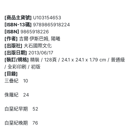
[商品主貨號]
U103154653
[ISBN-13碼]
9789865918224
[ISBN]
9865918226
[作者]
吉爾‧伊斯巴姆, 陽曦
[出版社]
大石國際文化
[出版日期]
2013/06/17
[裝訂/規格]
精裝 / 128頁 / 24.1 x 24.1 x 1.79 cm / 普通級
/ 全彩印刷 / 初版
[目錄]
三疊紀 10
侏羅紀 24
白堊紀早期 52
白堊紀晚期 76