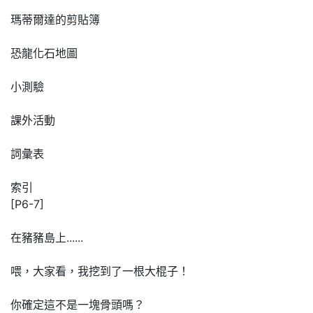
瑪蒂爾達的剪貼簿
恐龍化石地圖
小測驗
課外活動
詞彙表
索引
[P6-7]
在豬豬島上......
喂，大家看，我挖到了一根大棍子！
你確定這不是一塊骨頭嗎？