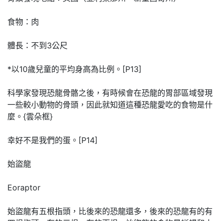
食物：肉
體長：不到3公尺
*以10歲兒童的平均身高為比例。[P13]
科學家發現恐龍骨骼之後，有時候會在恐龍的胃部區域發現
一些較小動物的骨頭，因此就知道這種恐龍愛吃的食物是什
麼。{雲朵框}
幸好不是我們的蛋。[P14]
始盜龍
Eoraptor
始盜龍有五根指頭，比後來的恐龍還多，後來的恐龍有的有