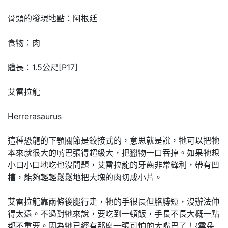
骨頭的發現地點：阿根廷
食物：肉
體長：1.5公尺[P17]
艾雷拉龍
Herrerasaurus
這種恐龍的下顎關節是鉸接式的，意思就是說，牠可以把牠
本來就很大的嘴巴張得超級大，把獵物一口吞掉。如果牠想
小口小口地吃也沒問題，艾雷拉龍的牙齒非常鋒利，帶有凹
槽，能夠輕輕鬆鬆地把大塊的肉切成小片。
艾雷拉龍靠兩條後腿行走，牠的手很長但胳膊短，沒辦法伸
得太遠。不過對牠來說，要吃到一頓飯，手長不長大概一點
都不重要。因為牠已經有那麼一張可怕的大嘴巴了！{雲朵