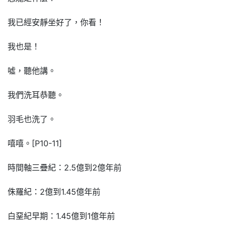
我已經安靜坐好了，你看！
我也是！
噓，聽他講。
我們洗耳恭聽。
羽毛也洗了。
嘻嘻。[P10-11]
時間軸三疊紀：2.5億到2億年前
侏羅紀：2億到1.45億年前
白堊紀早期：1.45億到1億年前