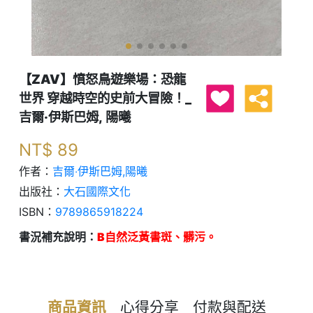
【ZAV】憤怒鳥遊樂場：恐龍
世界 穿越時空的史前大冒險！_
吉爾‧伊斯巴姆, 陽曦
NT$
89
作者：
吉爾‧伊斯巴姆,陽曦
出版社：
大石國際文化
ISBN：
9789865918224
書況補充說明：
B自然泛黃書斑、髒污。
商品資訊
心得分享
付款與配送