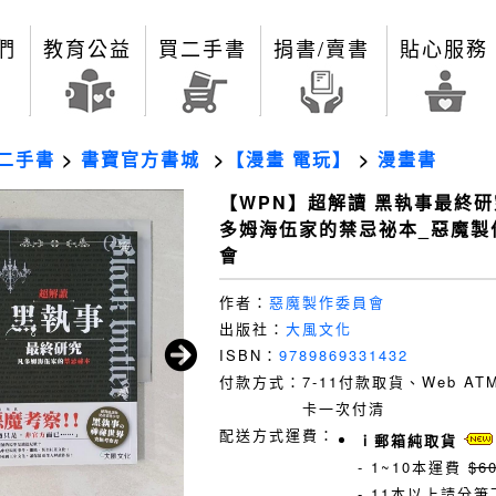
們
教育公益
買二手書
捐書/賣書
貼心服務
二手書
>
書寶官方書城
>
【漫畫 電玩】
>
漫畫書
【WPN】超解讀 黑執事最終研
多姆海伍家的禁忌祕本_惡魔製
會
作者：
惡魔製作委員會
出版社：
大風文化
ISBN：
9789869331432
付款方式：
7-11付款取貨、Web A
卡一次付清
配送方式運費：
ｉ郵箱純取貨
- 1~10本運費
$6
- 11本以上請分筆