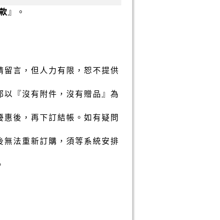
款
』。
請留言，但人力有限，恕不提供
都以『沒有附件，沒有贈品』為
優惠後，再下訂結帳。如有疑問
後無法重新訂購，須等系統安排
。