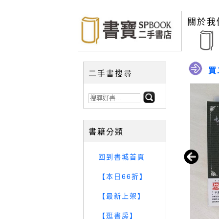
關於我
買
二手書搜尋
書籍分類
回到書城首頁
【本日66折】
【最新上架】
【逛書房】