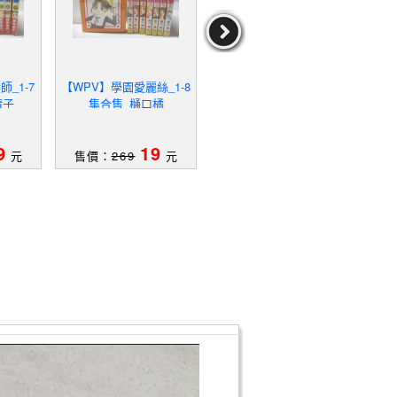
_1-7
【WPV】學園愛麗絲_1-8
【WP6】幸運女神_2-10
【W
清子
集合售_樋口橘
集間_9本合售_藤島康介
9
19
19
元
售價：
269
元
售價：
299
元
售