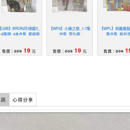
【U2B】BRONZE絕愛II_
【WF6】小雞之戀_1-7集
【WPL】俏麗魔髮師
3-6集間_4本合售_尾崎南
合售_雪丸萌
集合售_新井
19
19
1
售價：
229
元
售價：
239
元
售價：
239
資訊
心得分享