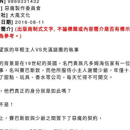
BN]
9869331432
者]
惡魔製作委員會
版社]
大風文化
版日期]
2016-08-11
容簡介]
(出版商制式文字, 不論標題或內容簡介是否有標示
為參考。)
望族的年輕主人VS充滿謎團的執事
的背景是在19世紀的英國，名門貴族凡多姆海伍家有一
事，名叫賽巴斯欽，而他所服侍小主人謝爾少爺，年僅十
了甜點、玩具、香水等公司，每天忙得不可開交。
，他們真正的身分就是如此嗎？
不是！
上，賽巴斯欽與少爺之間簽下了惡魔的契約，