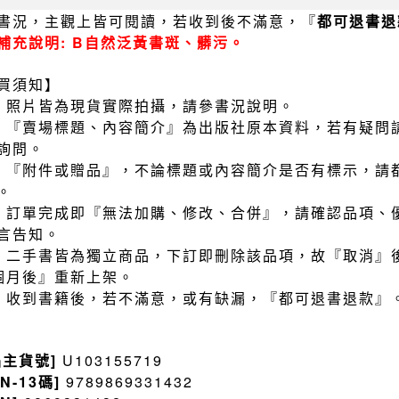
書況，主觀上皆可閱讀，若收到後不滿意，『
都可退書退
補充說明: B自然泛黃書斑、髒污。
買須知】
）照片皆為現貨實際拍攝，請參書況說明。
）『賣場標題、內容簡介』為出版社原本資料，若有疑問
詢問。
）『附件或贈品』，不論標題或內容簡介是否有標示，請
。
）訂單完成即『無法加購、修改、合併』，請確認品項、
言告知。
）二手書皆為獨立商品，下訂即刪除該品項，故『取消』
個月後』重新上架。
）收到書籍後，若不滿意，或有缺漏，『都可退書退款』
品主貨號]
U103155719
BN-13碼]
9789869331432