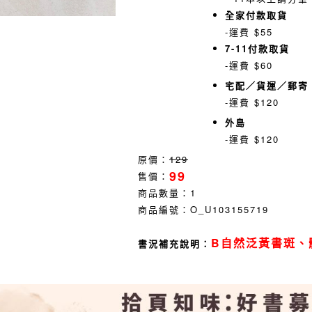
全家付款取貨
-運費 $55
7-11付款取貨
-運費 $60
宅配／貨運／郵寄
-運費 $120
外島
-運費 $120
原價：
129
99
售價：
商品數量：
1
商品編號：
O_U103155719
B自然泛黃書斑、
書況補充說明：