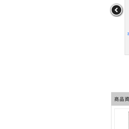
我心_1-5
【W4V】虎與狼_1-5集合
【TPQ】空気が「読め
售
售_神尾葉子
る」新入社員と無愛想な
先輩_日文_鳥原習
作者：鳥原習
19
19
19
元
售價：
169
元
售價：
259
元
商品