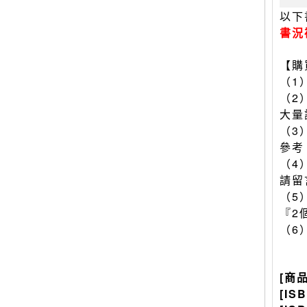
以下
書況
【購
（1
（2
大量
（3
參考
（4
請留
（5
『2
（6
[商
[IS