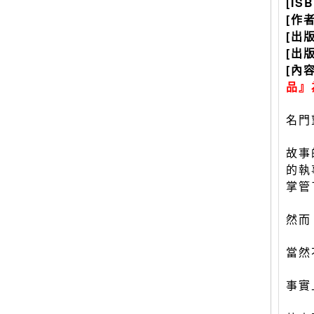
[IS
[作
[出
[出
[內
品』
名門
故事
的執
掌管
然而
當然
事實