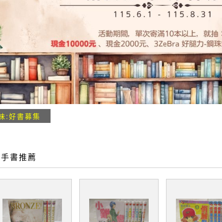
味:好書募集
二手書推薦