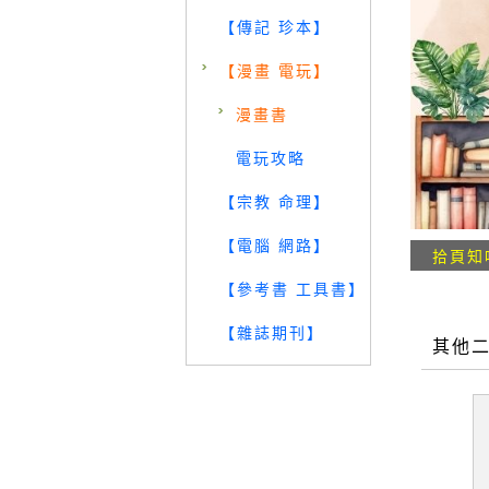
【傳記 珍本】
【漫畫 電玩】
漫畫書
電玩攻略
【宗教 命理】
【電腦 網路】
拾頁知
【參考書 工具書】
【雜誌期刊】
其他