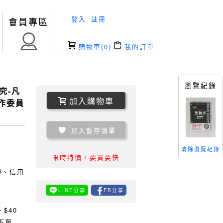
登入
註冊
會員專區
購物車(
0
)
我的訂單
瀏覽紀錄
究-凡
加入購物車
作委員
加入暫存清單
清除瀏覽紀錄
限時特價，要買要快
TM、信用
LINE分享
FB分享
0
$40
下單