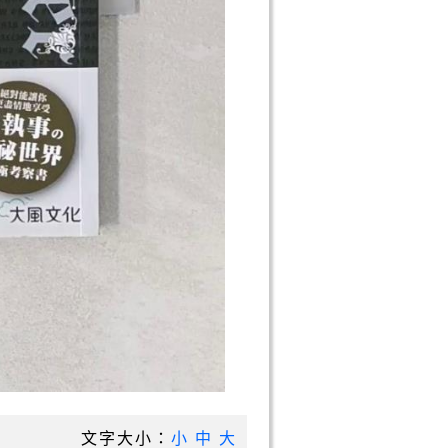
文字大小：
小
中
大