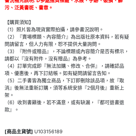
書況補充說明: D多處摺頁標籤、水痕、字跡、破損、髒
污、泛黃書斑、書章。
【購買須知】
（1）照片皆為現貨實際拍攝，請參書況說明。
（2）『賣場標題、內容簡介』為出版社原本資料，若有疑
問請留言，但人力有限，恕不提供大量詢問。
（3）『附件或贈品』，不論標題或內容簡介是否有標示，
請都以『沒有附件，沒有贈品』為參考。
（4）訂單完成即『無法加購、修改、合併』，請確認品
項、優惠後，再下訂結帳。如有疑問請留言告知。
（5）二手書皆為獨立商品，下訂即刪除該品項，故『取
消』後無法重新訂購，須等系統安排『2個月後』重新上
架。
（6）收到書籍後，若不滿意，或有缺漏，『都可退書退
款』。
[商品主貨號]
U103156189