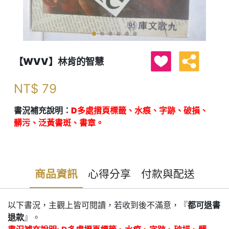
【WVV】林肯的智慧
NT$
79
書況補充說明：
D多處摺頁標籤、水痕、字跡、破損、
髒污、泛黃書斑、書章。
商品資訊
心得分享
付款與配送
以下書況，主觀上皆可閱讀，若收到後不滿意，『
都可退書
退款
』。