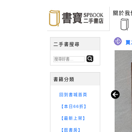
關於我
買
二手書搜尋
書籍分類
回到書城首頁
【本日66折】
【最新上架】
【逛書房】