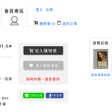
登入
註冊
會員專區
購物車(
0
)
我的訂單
瀏覽紀錄
ci_Le
加入購物車
加入暫存清單
清除瀏覽紀錄
TM、信用
限時特價，要買要快
LINE分享
FB分享
0
$40
下單