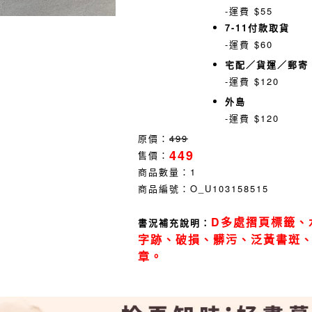
-運費 $55
7-11付款取貨
-運費 $60
宅配／貨運／郵寄
-運費 $120
外島
-運費 $120
原價：
499
449
售價：
商品數量：
1
商品編號：
O_U103158515
D多處摺頁標籤、
書況補充說明：
字跡、破損、髒污、泛黃書斑
章。