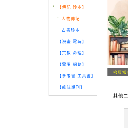
【傳記 珍本】
人物傳記
古書珍本
【漫畫 電玩】
【宗教 命理】
【電腦 網路】
拾頁知
【參考書 工具書】
【雜誌期刊】
其他