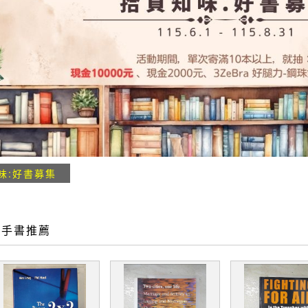
味:好書募集
二手書推薦