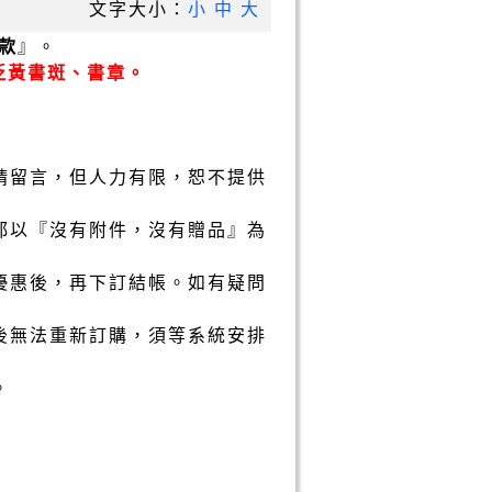
文字大小：
小
中
大
款
』。
泛黃書斑、書章。
請留言，但人力有限，恕不提供
都以『沒有附件，沒有贈品』為
優惠後，再下訂結帳。如有疑問
後無法重新訂購，須等系統安排
。