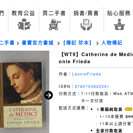
們
教育公益
買二手書
捐書/賣書
貼心服務
二手書
>
書寶官方書城
>
【傳記 珍本】
>
人物傳記
【WT9】Catherine de Medi
onie Frieda
作者：
LeonieFrieda
ISBN：
9780753820391
付款方式：
7-11付款取貨、Web A
卡一次付清
配送方式運費：
ｉ郵箱純取貨
- 1~10本運費
$6
- 11本以上請分筆
全家付款取貨