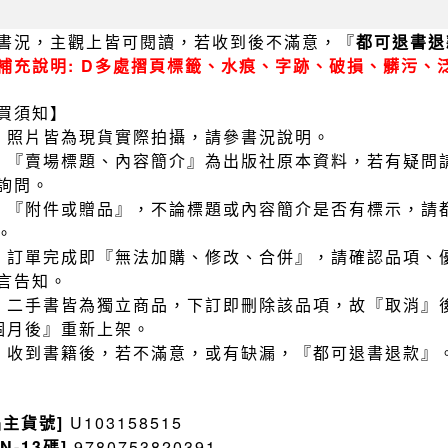
書況，主觀上皆可閱讀，若收到後不滿意，『
都可退書退
補充說明: D多處摺頁標籤、水痕、字跡、破損、髒污、
買須知】
）照片皆為現貨實際拍攝，請參書況說明。
）『賣場標題、內容簡介』為出版社原本資料，若有疑問
詢問。
）『附件或贈品』，不論標題或內容簡介是否有標示，請
。
）訂單完成即『無法加購、修改、合併』，請確認品項、
言告知。
）二手書皆為獨立商品，下訂即刪除該品項，故『取消』
個月後』重新上架。
）收到書籍後，若不滿意，或有缺漏，『都可退書退款』
品主貨號]
U103158515
BN-13碼]
9780753820391