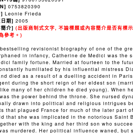
BN]
0753820390
者]
Leonie Frieda
版日期]
2005
容簡介]
(出版商制式文字, 不論標題或內容簡介是否有標示
為參考。)
bestselling revisionist biography of one of the gr
rphaned in infancy, Catherine de Medici was the so
dici family fortune. Married at fourteen to the futu
onstantly humiliated by his influential mistress D
nd died as a result of a duelling accident in Par
gent during the short reign of her eldest son (mar
like many of her children he died young). When 
was the power behind the throne. She nursed dyna
ually drawn into political and religious intrigues
ts that plagued France for much of the later part of
id that she was implicated in the notorious Sain
ogether with the king and her third son who succee
was murdered. Her political influence waned, but 