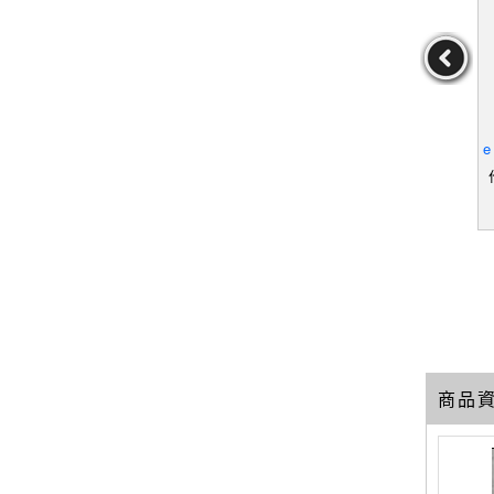
日麗的人生-
【VKQ】Edward R. Murr
【QGY】Matisse: Father
【
文集_作者
ow: An American Original
& Son_Russell, John
e
贈
Joseph E. Persico
作者：Russell,John
d
19
19
29
元
售價：
449
元
售價：
849
元
商品