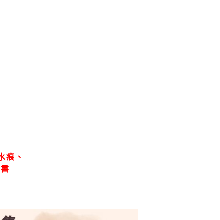
水痕、
、書