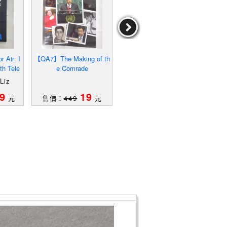
 Air: I
【QA7】The Making of th
【U2U】紅色鋼鐵人 潘孟
【RS3
th Tele
e Comrade
安_侯千絹
ta, L
Liz
作者：侯千絹
9
19
19
元
售價：
449
元
售價：
369
元
售