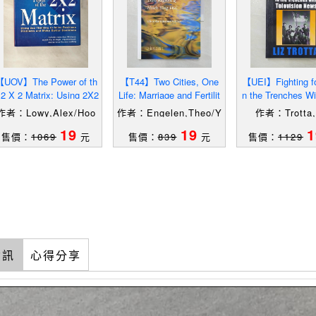
UOV】The Power of th
【T44】Two Cities, One
【UEI】Fighting for
 2 X 2 Matrix: Using 2X2
Life: Marriage and Fertilit
n the Trenches Wi
Thinking to Solve Busin
y in Lukang And Nikme
vision News_Trot
作者：Lowy,Alex/Hoo
作者：Engelen,Theo/Y
作者：Trotta,
,Phil/Gilmore,James
ing-hui,Hsieh
19
19
1
售價：
1069
元
售價：
839
元
售價：
1129
H.(FRW)/Pine,B.Jose
ph(FRW)
資訊
心得分享