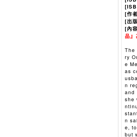
[IS
[作
[出
[內
品』
The 
ry O
e Me
as c
usba
n re
and 
she 
ntin
stan
n sa
e, t
but 