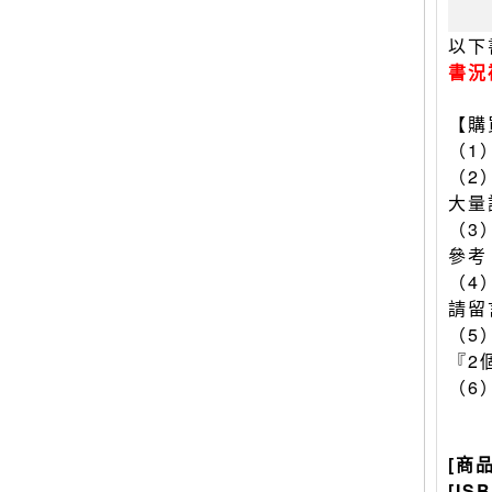
以下
書況
【購
（1
（2
大量
（3
參考
（4
請留
（5
『2
（6
[商
[IS