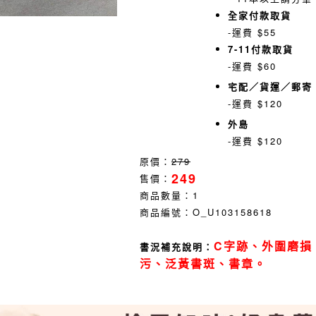
全家付款取貨
-運費 $55
7-11付款取貨
-運費 $60
宅配／貨運／郵寄
-運費 $120
外島
-運費 $120
原價：
279
249
售價：
商品數量：
1
商品編號：
O_U103158618
C字跡、外圍磨損
書況補充說明：
污、泛黃書斑、書章。