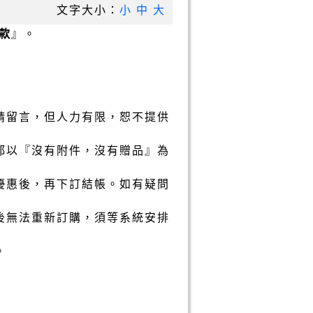
文字大小：
小
中
大
款
』。
請留言，但人力有限，恕不提供
都以『沒有附件，沒有贈品』為
優惠後，再下訂結帳。如有疑問
後無法重新訂購，須等系統安排
。