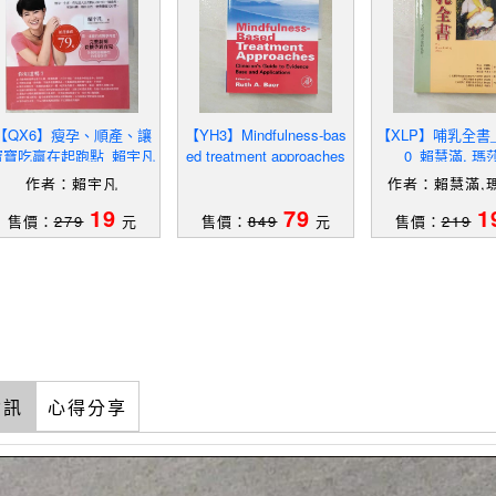
【QX6】瘦孕、順產、讓
【YH3】Mindfulness-bas
【XLP】哺乳全書_
寶寶吃贏在起跑點_賴宇凡
ed treatment approaches
0_賴慧滿, 瑪
[electronic resource] : c
作者：賴宇凡
作者：賴慧滿,
19
79
1
售價：
279
元
售價：
849
元
售價：
219
資訊
心得分享