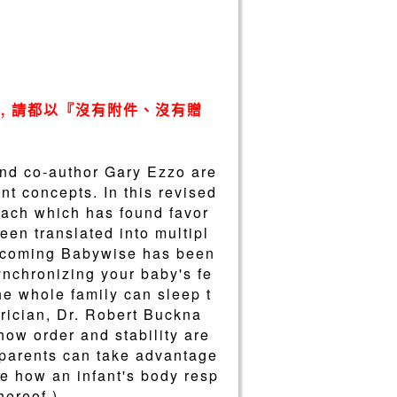
, 請都以『沒有附件、沒有贈
and co-author Gary Ezzo are
nt concepts. In this revised
oach which has found favor
been translated into multipl
Becoming Babywise has been
ynchronizing your baby's fe
he whole family can sleep t
trician, Dr. Robert Buckna
ow order and stability are
 parents can take advantage
ote how an infant's body resp
hereof.)