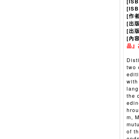
[IS
[IS
[作
[出
[出
[內
品』
Dist
two 
edit
with
lang
the 
edin
hrou
m, M
mutu
of t
onds