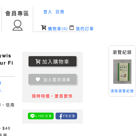
登入
註冊
會員專區
購物車(
0
)
我的訂單
瀏覽紀錄
ywis
加入購物車
ur Fi
加入暫存清單
t
c.
清除瀏覽紀錄
限時特價，要買要快
TM、信用
LINE分享
FB分享
0
$40
下單