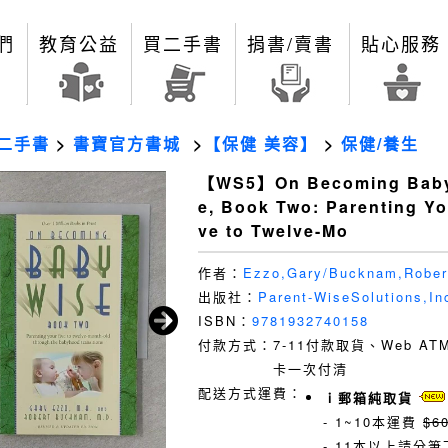
們
教育公益
買二手書
捐書/賣書
貼心服務
二手書
>
書寶官方書城
>
【保健 美容】
>
保健/養生
【WS5】On Becoming Bab
e, Book Two: Parenting Yo
ve to Twelve-Mo
作者：
Ezzo,Gary/Bucknam,Rober
出版社：
Parent-WiseSolutions,In
ISBN：
9781932740158
付款方式：
7-11付款取貨、Web A
卡一次付清
配送方式運費：
ｉ郵箱純取貨
- 1~10本運費
$6
- 11本以上請分筆