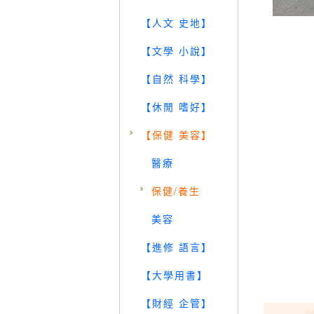
【人文 史地】
【文學 小說】
【自然 科學】
【休閒 嗜好】
【保健 美容】
醫療
保健/養生
美容
【進修 語言】
【大學用書】
【財經 企管】