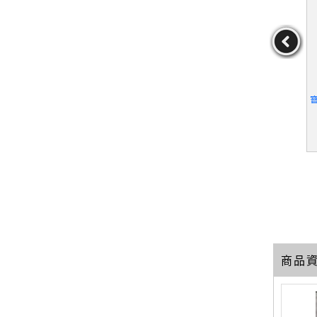
的第一本寶寶
【UGW】What to Expect
【QBL】新手爸媽的育兒
寶典_金永勳
the Second Year: From 1
大百科 1-從懷孕到生產_
2 to 24 Months_Murkoff,
安達知子/監修
金永勳
作者：Murkoff,HeidiEi
作者：安達知子/監修
He
senberg/Mazel,Sharon
39
10
19
元
售價：
389
元
售價：
169
元
商品