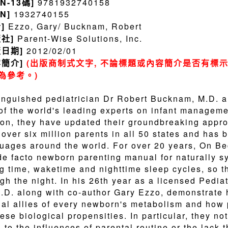
BN-13碼]
9781932740158
BN]
1932740155
者]
Ezzo, Gary/ Bucknam, Robert
版社]
Parent-Wise Solutions, Inc.
版日期]
2012/02/01
容簡介]
(出版商制式文字, 不論標題或內容簡介是否有標示
為參考。)
inguished pediatrician Dr Robert Bucknam, M.D. 
of the world's leading experts on infant manageme
ion, they have updated their groundbreaking appr
 over six million parents in all 50 states and has 
uages around the world. For over 20 years, On 
de facto newborn parenting manual for naturally s
g time, waketime and nighttime sleep cycles, so t
gh the night. In his 26th year as a licensed Pedia
.D. along with co-author Gary Ezzo, demonstrate h
al allies of every newborn's metabolism and how
hese biological propensities. In particular, they n
 to the influences of parental routine or the lack t