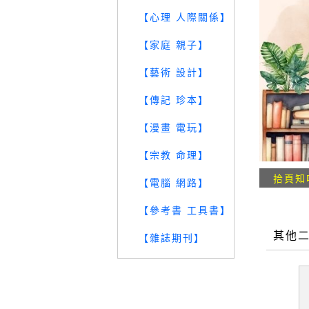
【心理 人際關係】
【家庭 親子】
【藝術 設計】
【傳記 珍本】
【漫畫 電玩】
【宗教 命理】
拾頁知
【電腦 網路】
【參考書 工具書】
其他
【雜誌期刊】