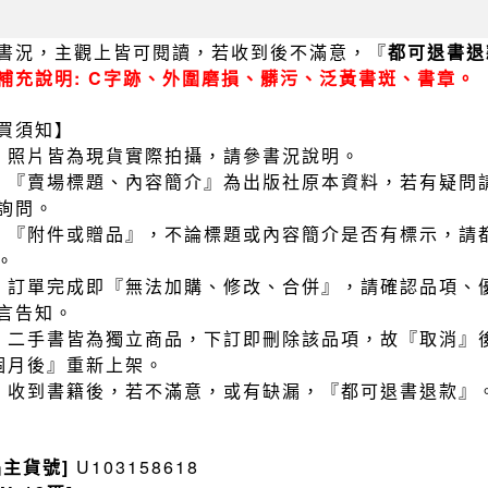
書況，主觀上皆可閱讀，若收到後不滿意，『
都可退書退
補充說明: C字跡、外圍磨損、髒污、泛黃書斑、書章。
買須知】
）照片皆為現貨實際拍攝，請參書況說明。
）『賣場標題、內容簡介』為出版社原本資料，若有疑問
詢問。
）『附件或贈品』，不論標題或內容簡介是否有標示，請
。
）訂單完成即『無法加購、修改、合併』，請確認品項、
言告知。
）二手書皆為獨立商品，下訂即刪除該品項，故『取消』
個月後』重新上架。
）收到書籍後，若不滿意，或有缺漏，『都可退書退款』
品主貨號]
U103158618