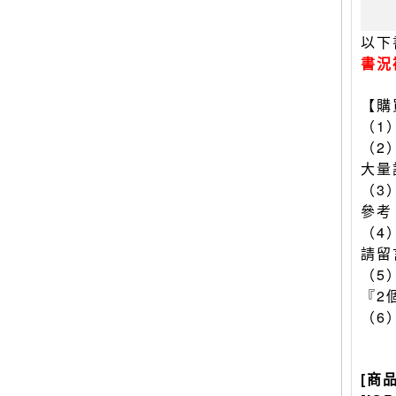
以下
書況
【購
（1
（2
大量
（3
參考
（4
請留
（5
『2
（6
[商