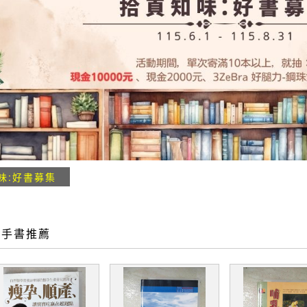
味:好書募集
二手書推薦