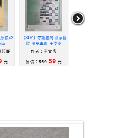
原價42
【SDY】守護臺灣 國家醫
【QDW】守護臺灣 國家
【S
莎廉
院 風華再現_王文彥
醫院 風華再現_王文彥
eidi
el
瑪莎廉
作者：王文彥
作者：王文彥
作者：
aro
9
59
59
元
售價：
559
元
售價：
559
元
售