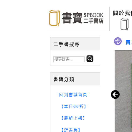
關於我
買
二手書搜尋
書籍分類
回到書城首頁
【本日66折】
【最新上架】
【逛書房】