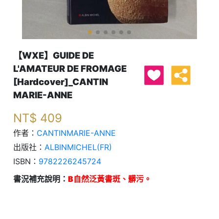
【WXE】GUIDE DE
L'AMATEUR DE FROMAGE
[Hardcover]_CANTIN
MARIE-ANNE
NT$
409
作者：
CANTINMARIE-ANNE
出版社：
ALBINMICHEL(FR)
ISBN：
9782226245724
書況補充說明：
B自然泛黃書斑、髒污。