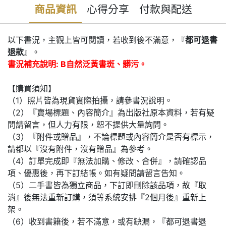
商品資訊
心得分享
付款與配送
以下書況，主觀上皆可閱讀，若收到後不滿意，『
都可退書
退款
』。
書況補充說明: B自然泛黃書斑、髒污。
【購買須知】
（1）照片皆為現貨實際拍攝，請參書況說明。
（2）『賣場標題、內容簡介』為出版社原本資料，若有疑
問請留言，但人力有限，恕不提供大量詢問。
（3）『附件或贈品』，不論標題或內容簡介是否有標示，
請都以『沒有附件，沒有贈品』為參考。
（4）訂單完成即『無法加購、修改、合併』，請確認品
項、優惠後，再下訂結帳。如有疑問請留言告知。
（5）二手書皆為獨立商品，下訂即刪除該品項，故『取
消』後無法重新訂購，須等系統安排『2個月後』重新上
架。
（6）收到書籍後，若不滿意，或有缺漏，『都可退書退