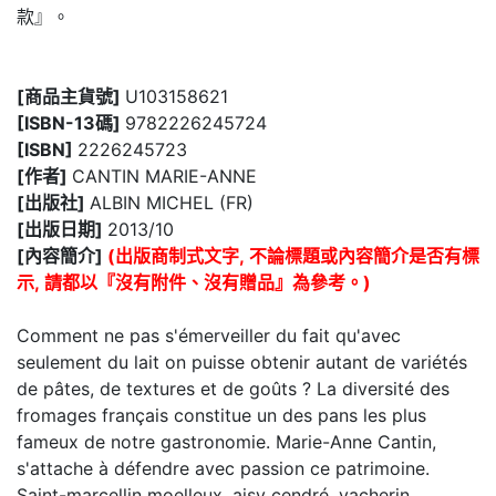
款』。
[商品主貨號]
U103158621
[ISBN-13碼]
9782226245724
[ISBN]
2226245723
[作者]
CANTIN MARIE-ANNE
[出版社]
ALBIN MICHEL (FR)
[出版日期]
2013/10
[內容簡介]
(出版商制式文字, 不論標題或內容簡介是否有標
示, 請都以『沒有附件、沒有贈品』為參考。)
Comment ne pas s'émerveiller du fait qu'avec
seulement du lait on puisse obtenir autant de variétés
de pâtes, de textures et de goûts ? La diversité des
fromages français constitue un des pans les plus
fameux de notre gastronomie. Marie-Anne Cantin,
s'attache à défendre avec passion ce patrimoine.
Saint-marcellin moelleux, aisy cendré, vacherin,