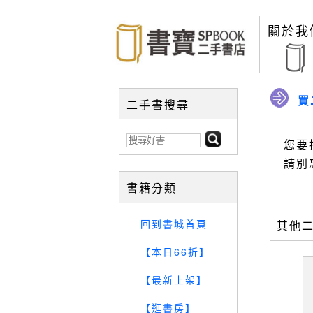
關於我
買
二手書搜尋
您要
請別
書籍分類
回到書城首頁
其他
【本日66折】
【最新上架】
【逛書房】