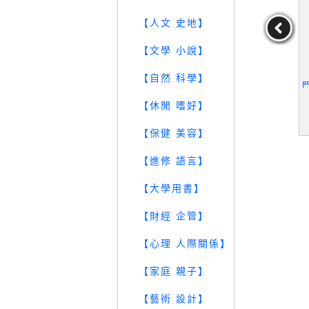
【人文 史地】
【文學 小說】
石成山－你，
【ZUB】亞洲網壇球王:盧
【ZT2】悲情曹雪芹_簡體
【自然 科學】
_李佳蓉
彥勳的堅持_盧彥勳
_徐淦生
李佳蓉
作者：盧彥勳
作者：徐淦生
【休閒 嗜好】
59
39
39
元
售價：
99
元
售價：
129
元
【保健 美容】
【進修 語言】
【大學用書】
【財經 企管】
【心理 人際關係】
【家庭 親子】
【藝術 設計】