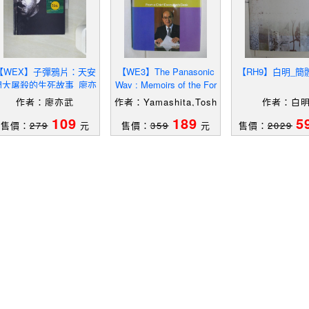
【WEX】子彈鴉片：天安
【WE3】The Panasonic
【RH9】白明_簡
門大屠殺的生死故事_廖亦
Way : Memoirs of the For
武
mer President [Hardcove
作者：廖亦武
作者：Yamashita,Tosh
作者：白
r]_
iko/Baldwin,F.(TRN)
109
189
5
售價：
279
元
售價：
359
元
售價：
2029