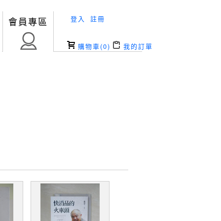
登入
註冊
會員專區
購物車(
0
)
我的訂單