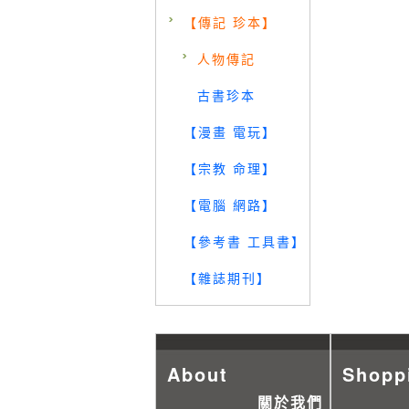
【傳記 珍本】
人物傳記
古書珍本
【漫畫 電玩】
【宗教 命理】
【電腦 網路】
【參考書 工具書】
【雜誌期刊】
About
Shopp
關於我們