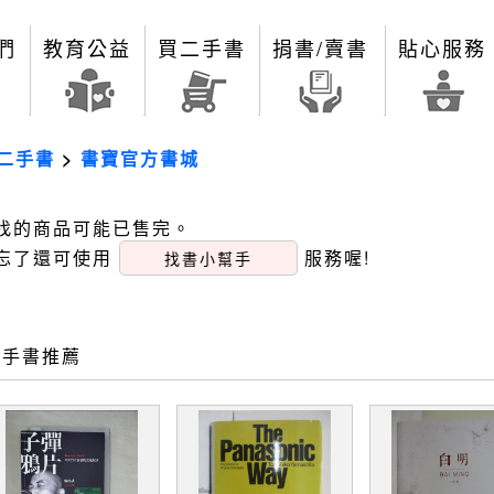
們
教育公益
買二手書
捐書/賣書
貼心服務
二手書
>
書寶官方書城
找的商品可能已售完。
忘了還可使用
服務喔!
找書小幫手
二手書推薦