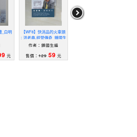
體_白明
【WF8】快消品的火車頭
【WG2】Room Full of Mi
【
: 洪老典.經營傳奇_鍾國生
rrors: A Biography of Jimi
編
Hendrix_Cross, Charles
明
作者：鍾國生編
作者：Cross,Charles
作
R.
99
59
139
元
售價：
129
元
售價：
469
元
售