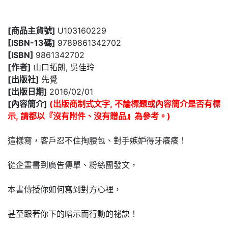
[商品主貨號]
U103160229
[ISBN-13碼]
9789861342702
[ISBN]
9861342702
[作者]
山口拓朗, 吳佳玲
[出版社]
先覺
[出版日期]
2016/02/01
[內容簡介]
(出版商制式文字, 不論標題或內容簡介是否有標
示, 請都以『沒有附件、沒有贈品』為參考。)
這樣寫，客戶忍不住掏腰包、對手嫉妒得牙癢癢！
從企畫書到廣告傳單、粉絲團發文，
本書傳授你如何寫到對方心裡，
甚至跟著你下的暗示而行動的祕訣！