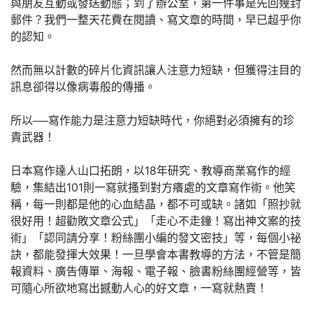
與朋友互動或發送動態；到了辦公室，第一件事是先回幾封
郵件？我們一整天花費在閱讀、寫文章的時間，早已超乎你
的認知。
然而無以計數的碎片化資訊讓人注意力短缺，但獲得注目的
訊息卻得以像病毒般的傳播。
所以──寫作能力是注意力短缺時代，你絕對必須擁有的珍
貴武器！
日本寫作達人山口拓朗，以18年研究、教導商業寫作的經
驗，集結出101則一寫就搔到對方癢處的文章寫作術。他笑
稱，每一則都是他的心血結晶，都不可或缺。諸如「照抄就
很好用！超勸敗文章公式」「走心不走鐘！寫出神文案的技
術」「認同請分享！粉絲團小編的發文密技」等，每個小祕
訣，都能發揮大效果！一旦學會本書教導的方法，不管是簡
報資料、廣告傳單、海報、電子報、臉書粉絲團經營等，皆
可隨心所欲地寫出撼動人心的好文章，一寫就熱賣！