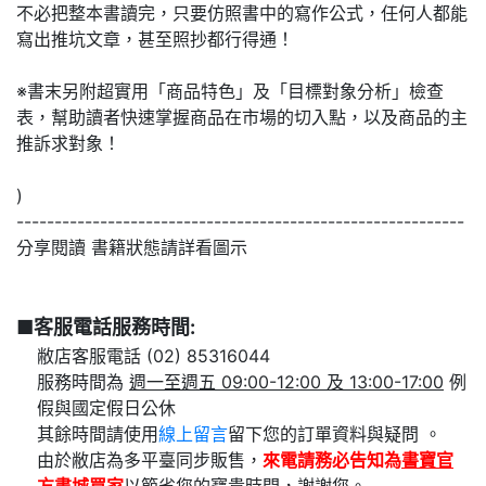
不必把整本書讀完，只要仿照書中的寫作公式，任何人都能
寫出推坑文章，甚至照抄都行得通！
※書末另附超實用「商品特色」及「目標對象分析」檢查
表，幫助讀者快速掌握商品在市場的切入點，以及商品的主
推訴求對象！
)
-----------------------------------------------------------
分享閱讀 書籍狀態請詳看圖示
■客服電話服務時間:
敝店客服電話 (02) 85316044
服務時間為
週一至週五 09:00-12:00 及 13:00-17:00
例
假與國定假日公休
其餘時間請使用
線上留言
留下您的訂單資料與疑問 。
由於敝店為多平臺同步販售，
來電請務必告知為
書寶官
方書城
買家
以節省您的寶貴時間，謝謝您。