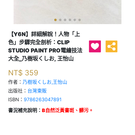
【Y6N】詳細解說！人物「上
色」步驟完全剖析：CLIP
STUDIO PAINT PRO電繪技法
大全_乃樹坂くしお, 王怡山
NT$
359
作者：
乃樹坂くしお,王怡山
出版社：
台灣東販
ISBN：
9786263047891
書況補充說明：
B自然泛黃書斑、髒污。