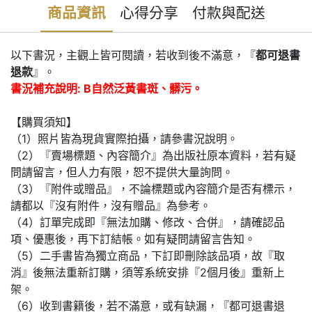
商品資訊
心得分享
付款與配送
以下書況，主觀上皆可閱讀，若收到後不滿意，『
都可退書
退款
』。
書況補充說明: B自然泛黃書斑、髒污。
【購買須知】
（1）照片皆為現貨實際拍攝，請參書況說明。
（2）『賣場標題、內容簡介』為出版社原本資料，若有疑
問請留言，但人力有限，恕不提供大量詢問。
（3）『附件或贈品』，不論標題或內容簡介是否有標示，
請都以『沒有附件，沒有贈品』為參考。
（4）訂單完成即『無法加購、修改、合併』，請確認品
項、優惠後，再下訂結帳。如有疑問請留言告知。
（5）二手書皆為獨立商品，下訂即刪除該品項，故『取
消』後無法重新訂購，須等系統安排『2個月後』重新上
架。
（6）收到書籍後，若不滿意，或有缺漏，『都可退書退