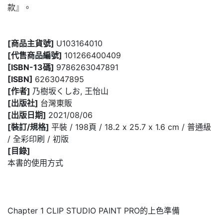
款』。
[商品主貨號]
U103164010
[代售商品編號]
101266400409
[ISBN-13碼]
9786263047891
[ISBN]
6263047895
[作者]
乃樹坂くしお, 王怡山
[出版社]
台灣東販
[出版日期]
2021/08/06
[裝訂/規格]
平裝 / 198頁 / 18.2 x 25.7 x 1.6 cm / 普通級
/ 全彩印刷 / 初版
[目錄]
本書的使用方式
Chapter 1 CLIP STUDIO PAINT PRO的上色準備