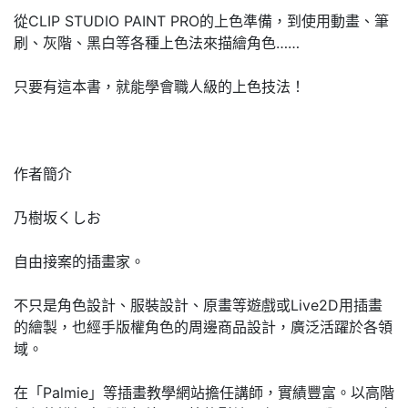
從CLIP STUDIO PAINT PRO的上色準備，到使用動畫、筆
刷、灰階、黑白等各種上色法來描繪角色……
只要有這本書，就能學會職人級的上色技法！
作者簡介
乃樹坂くしお
自由接案的插畫家。
不只是角色設計、服裝設計、原畫等遊戲或Live2D用插畫
的繪製，也經手版權角色的周邊商品設計，廣泛活躍於各領
域。
在「Palmie」等插畫教學網站擔任講師，實績豐富。以高階