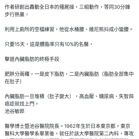
作者研創出轟動全日本的殭屍操，三組動作，等同30分鐘
步行熱量，
利用上廁所的空檔練習，他從水桶腰、維尼熊抖成小蠻腰。
只要15天，這是體脂率只有10%的名醫，
擊退內臟脂肪的終極手段
肥胖分兩種，一是皮下脂肪，二是內臟脂肪（脂肪全部集中
在肚子）
內臟脂肪一旦堆積（肚子變大），高血壓、糖尿病、失智與
癌症就找上門。
池谷敏郎
醫學博士暨池谷醫院院長。1962年生於日本東京都。東京
醫科大學醫學系畢業後，就任於該大學醫院第二內科，專攻