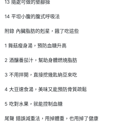
13 隨處可做的墊腳操
14 平坦小腹的腹式呼吸法
附錄 內臟脂肪的剋星，餓了吃這些
1 舞菇瘦身湯，預防血糖升高
2 酒釀番茄汁，幫助身體燃燒脂肪
3 不用拌開，直接挖幾匙納豆來吃
4 大豆速食湯，美味又能預防骨質疏鬆
5 吃對水果，就能控制血糖
尾聲 錯誤減重法，甩掉體重，也甩掉了健康