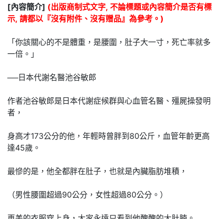
[內容簡介]
(出版商制式文字, 不論標題或內容簡介是否有標
示, 請都以『沒有附件、沒有贈品』為參考。)
「你該關心的不是體重，是腰圍，肚子大一寸，死亡率就多
一倍。」
──日本代謝名醫池谷敏郎
作者池谷敏郎是日本代謝症候群與心血管名醫、殭屍操發明
者，
身高才173公分的他，年輕時曾胖到80公斤，血管年齡更高
達45歲。
最慘的是，他全都胖在肚子，也就是內臟脂肪堆積，
（男性腰圍超過90公分，女性超過80公分。）
再美的衣服穿上身，大家永遠只看到他醜醜的大肚腩。