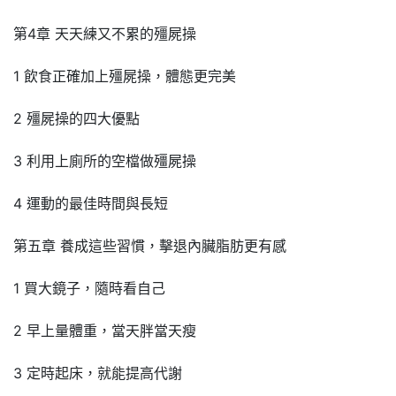
第4章 天天練又不累的殭屍操
1 飲食正確加上殭屍操，體態更完美
2 殭屍操的四大優點
3 利用上廁所的空檔做殭屍操
4 運動的最佳時間與長短
第五章 養成這些習慣，擊退內臟脂肪更有感
1 買大鏡子，隨時看自己
2 早上量體重，當天胖當天瘦
3 定時起床，就能提高代謝