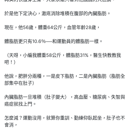
於是他下定決心，澈底消除堆積在腹部的內臟脂肪。
現在，他56歲，體重64公斤，血管年齡28歲，
體脂肪更只有10.6％──和運動員的體脂肪一樣。
（天呀，小編我體重58公斤，體脂肪31%，醫生快教教我
吧！）
他說，肥胖分兩種，一是皮下脂肪，二是內臟脂肪（脂肪全
部集中在肚子）
內臟脂肪一旦堆積（肚子變大），高血壓、糖尿病、失智與
癌症就找上門。
怎麼減？運動沒用，就算你重訓、勤練仰臥起坐，肚子也不
會消，