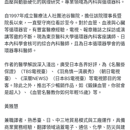
血壓與動脈硬化的病理研究。專業領域為內科與循環器科。
自1997年成立醫療法人社團池谷醫院，擔任該院理事長暨
院長以來，一直堅守崗位看診至今。對於血管、血液與心臟
等循環器官，有豐富醫療經驗，電視、報章雜誌之採訪或演
講等邀約不斷。現為東京醫科大學循環器內科客座講師、日
本內科學會核可的綜合內科醫師，且為日本循環器學會的循
環器專科醫師。
作者的醫學解說深入淺出，廣受日本各界好評，為《名醫掛
保證》（TBS電視臺）、《羽鳥慎一清晨秀》（朝日電視
臺）、《深層NEWS》（日本BS電視臺）等電視節目的常
客。除此之外，推出不少暢銷作品，如《鍛鍊血管，你就會
是超人》、《血管名醫教你如何年輕15歲》等。
黃雅慧
兼職譯者，熟悉臺、日、中三地貿易模式與工廠運作，具備
商業實務經驗，翻譯領域涵蓋電子、通信、化學、防災與建