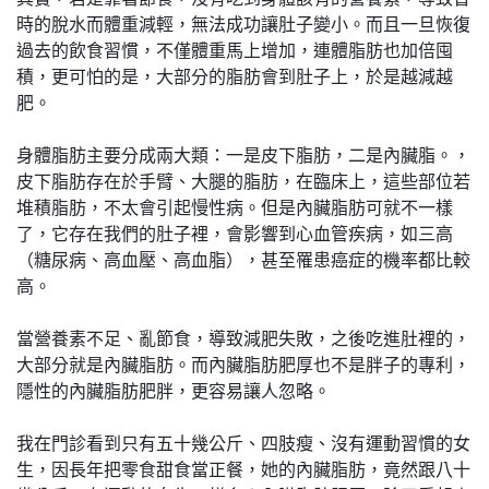
時的脫水而體重減輕，無法成功讓肚子變小。而且一旦恢復
過去的飲食習慣，不僅體重馬上增加，連體脂肪也加倍囤
積，更可怕的是，大部分的脂肪會到肚子上，於是越減越
肥。
身體脂肪主要分成兩大類：一是皮下脂肪，二是內臟脂。，
皮下脂肪存在於手臂、大腿的脂肪，在臨床上，這些部位若
堆積脂肪，不太會引起慢性病。但是內臟脂肪可就不一樣
了，它存在我們的肚子裡，會影響到心血管疾病，如三高
（糖尿病、高血壓、高血脂），甚至罹患癌症的機率都比較
高。
當營養素不足、亂節食，導致減肥失敗，之後吃進肚裡的，
大部分就是內臟脂肪。而內臟脂肪肥厚也不是胖子的專利，
隱性的內臟脂肪肥胖，更容易讓人忽略。
我在門診看到只有五十幾公斤、四肢瘦、沒有運動習慣的女
生，因長年把零食甜食當正餐，她的內臟脂肪，竟然跟八十