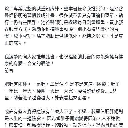
除了專業完整的減重知識外，整本書最令我推崇的，是池谷
醫師發明的習慣養成計畫，很多減重書只有理論和菜單，執
行上仍有些困難，池谷醫師則是透過每日測量體重、買小號
衣服等方式，激勵並維持減重動機，別小看這些微小的習
慣，減重成功，除了脂肪比例降低外，能持之以恆，才是真
正的成功。
我誠摯的向大家推薦此書，也祝福閱讀此書的你能夠擁有健
康的身體、合宜的體態！
前言
肥胖有兩種，一是胖，二是油 你是不是有這些困擾：肚子
一年比一年大、腰圍一天比一天寬、腰帶越勒越緊……甚
至，隨著肚子越變越大，外表看起來更老。
或許有些人覺得這沒有什麼大不了。不過，我堅信肥胖絕對
是人生的一道陰影。 因為當肚子開始變得圓滾，人不論做
什麼事情，都顯得消極、沒幹勁、缺乏信心，得過且過的度