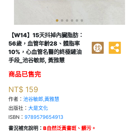
【W14】15天抖掉內臟脂肪：
56歲，血管年齡28、體脂率
找
10%，心血管名醫的終極鏟油
手段_池谷敏郎, 黃雅慧
商品已售完
NT$
159
作者：
池谷敏郎,黃雅慧
出版社：
大是文化
ISBN：
9789579654913
書況補充說明：
B自然泛黃書斑、髒污。