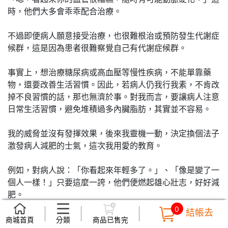
時，他們大多會乖乖配合治療。
不過即便病人願意接受治療，也很難根治或預防發生代謝症
候群，這是因為患者很難察覺自己有代謝症候群。
事實上，想治療糖尿病或高血壓等慢性疾病，不能單靠藥
物，還要改善生活習慣。因此，若病人仍我行我素，不肯改
掉不良習慣的話，那也無濟於事。對我而言，要讓病人注意
日常生活習慣，避免堆積過多內臟脂肪，其實並不容易。
我的威脅並沒有發揮效果，後來我靈機一動，決定換個法子
激發病人減肥的士氣，這次我用愛的教育。
例如，對病人說：「你看起來年輕多了。」、「像是變了一
個人一樣！」只要這麼一誇，他們便燃起雄心壯志，好好減
肥。
0
結帳去
近年來，我的診所幫不少病患克服代謝症候群。他們甩掉肥
商城首頁
分類
商品已售完