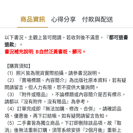
商品資訊
心得分享
付款與配送
以下書況，主觀上皆可閱讀，若收到後不滿意，『
都可退書
退款
』。
書況補充說明: B自然泛黃書斑、髒污。
【購買須知】
（1）照片皆為現貨實際拍攝，請參書況說明。
（2）『賣場標題、內容簡介』為出版社原本資料，若有疑
問請留言，但人力有限，恕不提供大量詢問。
（3）『附件或贈品』，不論標題或內容簡介是否有標示，
請都以『沒有附件，沒有贈品』為參考。
（4）訂單完成即『無法加購、修改、合併』，請確認品
項、優惠後，再下訂結帳。如有疑問請留言告知。
（5）二手書皆為獨立商品，下訂即刪除該品項，故『取
消』後無法重新訂購，須等系統安排『2個月後』重新上