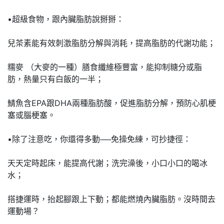
•超級食物，跟內臟脂肪說掰掰：
兒茶素能有效刺激脂肪分解與消耗，提高脂肪的代謝功能；
糯麥 （大麥的一種）膳食纖維極豐富，能抑制糖分或脂
肪，熱量只有白飯的一半；
鯖魚含EPA跟DHA兩種脂肪酸，促進脂肪分解，預防心肌梗
塞或腦梗塞。
•除了注意吃，你還得多動──免操免練，可抄捷徑：
天天定時起床，能提高代謝；洗完澡後，小口小口的喝冰
水；
搭捷運時，抬起腳跟上下動；都能燃燒內臟脂肪。沒時間去
運動場？