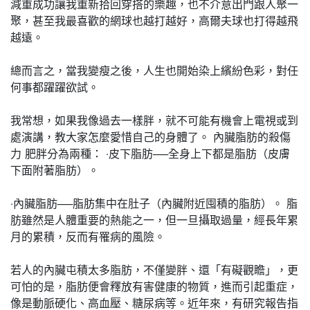
減重成功讓我重新拾回穿搭的樂趣，也不介意出門跟人聚一
聚，甚至我最喜歡的網球也越打越好，高爾夫球也打得越飛
越遠。
總而言之，當我變瘦之後，人生也開始染上繽紛色彩，對任
何事都躍躍欲試。
我常想，如果我像過去一樣胖，就不可能有機會上電視或到
處演講，教大家怎麼愛惜自己的身體了。 內臟脂肪的殺傷
力 肥胖分為兩種： ‧皮下脂肪──全身上下都是脂肪（皮膚
下面附著脂肪）。
‧內臟脂肪──脂肪集中在肚子（內臟附近囤積的脂肪）。 脂
肪雖然是人體重要的熱能之一，但一旦攝取過量，經長年累
月的累積，反而有罹病的風險。
若人的內臟屯積太多脂肪，不僅變胖、還「有礙觀瞻」，更
可怕的是，脂肪便會釋放有害健康的物質，進而引起重症，
像是動脈硬化、高血壓、糖尿病等。近年來，有研究報告指