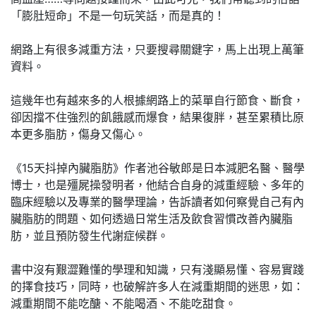
「膨肚短命」不是一句玩笑話，而是真的！
網路上有很多減重方法，只要搜尋關鍵字，馬上出現上萬筆
資料。
這幾年也有越來多的人根據網路上的菜單自行節食、斷食，
卻因擋不住強烈的飢餓感而爆食，結果復胖，甚至累積比原
本更多脂肪，傷身又傷心。
《15天抖掉內臟脂肪》作者池谷敏郎是日本減肥名醫、醫學
博士，也是殭屍操發明者，他結合自身的減重經驗、多年的
臨床經驗以及專業的醫學理論，告訴讀者如何察覺自己有內
臟脂肪的問題、如何透過日常生活及飲食習慣改善內臟脂
肪，並且預防發生代謝症候群。
書中沒有艱澀難懂的學理和知識，只有淺顯易懂、容易實踐
的擇食技巧，同時，也破解許多人在減重期間的迷思，如：
減重期間不能吃醣、不能喝酒、不能吃甜食。