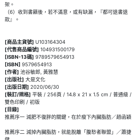
架。
（6）收到書籍後，若不滿意，或有缺漏，『都可退書退
款』。
[商品主貨號]
U103164304
[代售商品編號]
104931500179
[ISBN-13碼]
9789579654913
[ISBN]
9579654913
[作者]
池谷敏郎, 黃雅慧
[出版社]
大是文化
[出版日期]
2020/06/30
[裝訂/規格]
平裝 / 256頁 / 14.8 x 21 x 1.5 cm / 普通級 /
雙色印刷 / 初版
[目錄]
推薦序一 減肥不復胖的關鍵，在於瘦下內臟脂肪／趙函穎
推薦序二 減掉內臟脂肪，就能脫離「腹愁者聯盟」／蕭捷
健