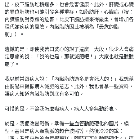
出，皮下脂肪堆積過多，也會危害健康。此外，肝臟或心臟
的異位脂肪也可能引發各種重症，如脂肪肝、心臟病（按：
內臟脂肪對身體的危害，比皮下脂肪還來得嚴重，會增加各
種代謝疾病的風險，內臟脂肪因此被稱為「最危的脂
肪」）。
遺憾的是，即使我苦口婆心的說了這麼一大段，很少人會痛
定思痛的說：「說的也是，那就減肥吧！」大家也就是聽聽
罷了。
我以前常跟病人說：「內臟脂肪過多是會死人的！」我想藉
由恫嚇來提振病人減肥的意志。此外，我也會拿一些資料，
讓病人知道內臟脂肪到底有多可怕。
可惜的是，不論我怎麼嚇病人，病人大多無動於衷。
於是，我便改變戰術，準備一些血管動脈硬化的圖片、模
型，甚且是病人頸動脈的超音波照等。然後冷冷的說：
「嗯，看起來你的血管很糟糕，隨時有可能動脈硬化。」這