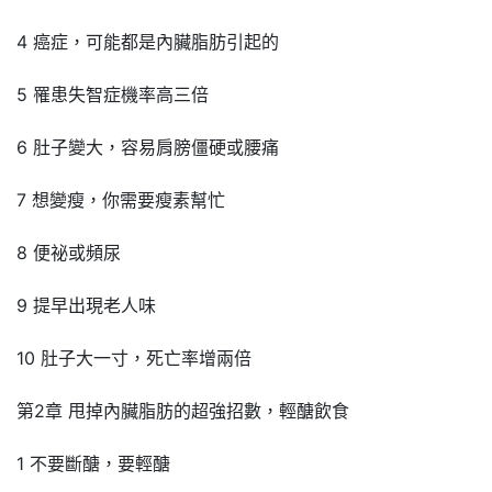
4 癌症，可能都是內臟脂肪引起的
5 罹患失智症機率高三倍
6 肚子變大，容易肩膀僵硬或腰痛
7 想變瘦，你需要瘦素幫忙
8 便祕或頻尿
9 提早出現老人味
10 肚子大一寸，死亡率增兩倍
第2章 甩掉內臟脂肪的超強招數，輕醣飲食
1 不要斷醣，要輕醣