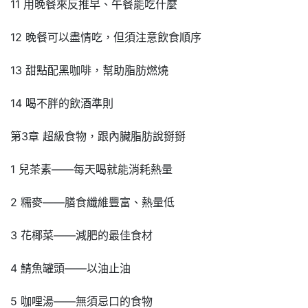
11 用晚餐來反推早、午餐能吃什麼
12 晚餐可以盡情吃，但須注意飲食順序
13 甜點配黑咖啡，幫助脂肪燃燒
14 喝不胖的飲酒準則
第3章 超級食物，跟內臟脂肪說掰掰
1 兒茶素——每天喝就能消耗熱量
2 糯麥——膳食纖維豐富、熱量低
3 花椰菜——減肥的最佳食材
4 鯖魚罐頭——以油止油
5 咖哩湯——無須忌口的食物