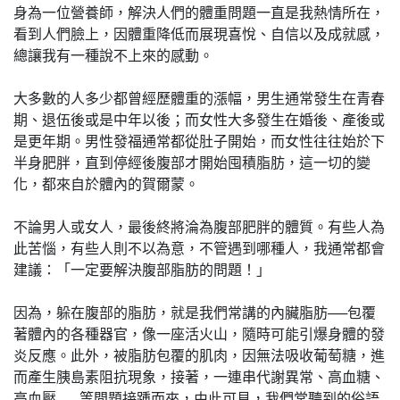
身為一位營養師，解決人們的體重問題一直是我熱情所在，
看到人們臉上，因體重降低而展現喜悅、自信以及成就感，
總讓我有一種說不上來的感動。
大多數的人多少都曾經歷體重的漲幅，男生通常發生在青春
期、退伍後或是中年以後；而女性大多發生在婚後、產後或
是更年期。男性發福通常都從肚子開始，而女性往往始於下
半身肥胖，直到停經後腹部才開始囤積脂肪，這一切的變
化，都來自於體內的賀爾蒙。
不論男人或女人，最後終將淪為腹部肥胖的體質。有些人為
此苦惱，有些人則不以為意，不管遇到哪種人，我通常都會
建議：「一定要解決腹部脂肪的問題！」
因為，躲在腹部的脂肪，就是我們常講的內臟脂肪──包覆
著體內的各種器官，像一座活火山，隨時可能引爆身體的發
炎反應。此外，被脂肪包覆的肌肉，因無法吸收葡萄糖，進
而產生胰島素阻抗現象，接著，一連串代謝異常、高血糖、
高血壓……等問題接踵而來，由此可見，我們常聽到的俗語