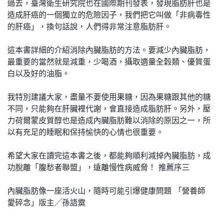
過去，臺灣衛生研究院也在國際期刊發表，發現脂肪肝也是
造成肝癌的一個獨立的危險因子，我們把它叫做「非病毒性
的肝癌」，換句話說，人們得非常注意脂肪肝。
這本書詳細的介紹消除內臟脂肪的方法。要減少內臟脂肪，
最重要的當然就是減重，少喝酒，攝取適量全穀類、優質蛋
白以及好的油脂。
我特別建議大家，盡量不要使用果糖，因為果糖跟其他的糖
不同，只能夠在肝臟裡代謝，會直接造成脂肪肝。另外，壓
力荷爾蒙皮質醇也是造成內臟脂肪難以消除的原因之一，所
以有充足的睡眠和保持愉快的心情也很重要。
希望大家在讀完這本書之後，都能夠順利減掉內臟脂肪，成
功脫離「腹愁者聯盟」，遠離慢性病威脅！ 推薦序三
內臟脂肪像一座活火山，隨時可能引爆健康問題 「營養師
愛碎念」版主╱孫語霙