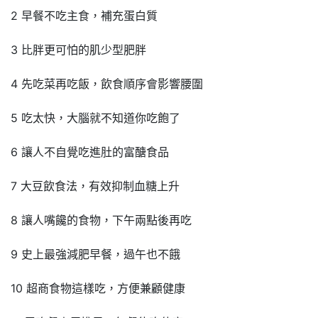
2 早餐不吃主食，補充蛋白質
3 比胖更可怕的肌少型肥胖
4 先吃菜再吃飯，飲食順序會影響腰圍
5 吃太快，大腦就不知道你吃飽了
6 讓人不自覺吃進肚的富醣食品
7 大豆飲食法，有效抑制血糖上升
8 讓人嘴饞的食物，下午兩點後再吃
9 史上最強減肥早餐，過午也不餓
10 超商食物這樣吃，方便兼顧健康