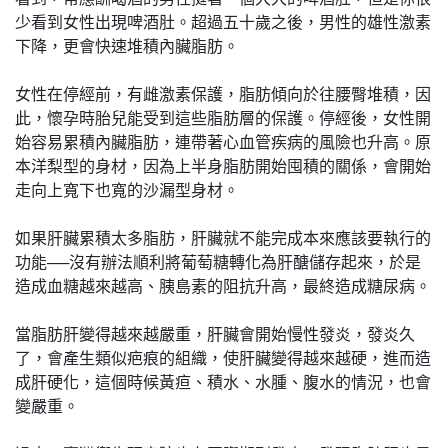
少看到女性出現啤酒肚。超過五十歲之後，男性的雄性激素
下降，更會快速堆積內臟脂肪。
女性在停經前，有雌激素保護，脂肪傾向於往腰臀堆積，因
此，懷孕時胎兒能受到這些脂肪層的保護。停經後，女性開
始容易累積內臟脂肪，連帶著心血管疾病的風險也升高。原
本洋梨型的身材，因為上半身脂肪開始囤積的關係，會開始
走向上寬下也寬的沙漏型身材。
如果肝臟累積太多脂肪，肝臟就不能完成本來應該要執行的
功能──沒有辦法順利將葡萄糖轉化為肝醣儲存起來，於是
造成血糖越來越高、胰島素的阻抗升高，最終造成糖尿病。
當脂肪肝變得越來越嚴重，肝臟會開始慢性發炎，發炎久
了，會產生類似疤痕的組織，使肝臟變得越來越硬，進而造
成肝硬化，這個時候黃疸、積水、水腫、腹水的情況，也會
變嚴重。