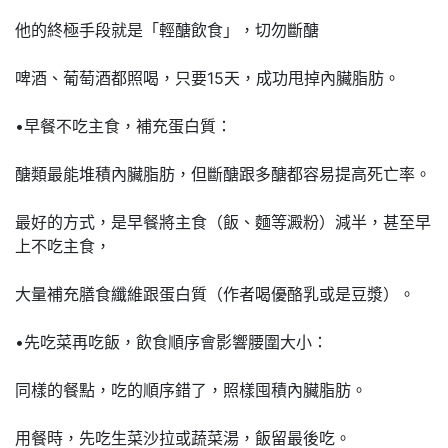
他的終極手段就是「輕醣飲食」，切勿斷醣
啤酒、葡萄酒都照喝，只要15天，成功甩掉內臟脂肪。
•早餐不吃主食，補充蛋白質：
醣類最能堆積內臟脂肪，但斷醣跟多醣都容易提高死亡率。
最好的方式，是早餐將主食（飯、麵等澱粉）減半，甚至早
上不吃主食，
大量補充膳食纖維跟蛋白質（作者喝優酪乳或是豆漿）。
•先吃菜再吃飯，飲食順序會影響腰圍大小：
同樣的餐點，吃的順序錯了，照樣囤積內臟脂肪。
用餐時，先吃生菜沙拉或蔬菜湯，飯留最後吃。