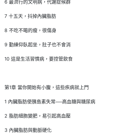
6 最流行的文明病，代謝症候群
7 十五天，抖掉內臟脂肪
8 不吃不喝的瘦，很傷身
9 勤練仰臥起坐，肚子也不會消
10 這是生活習慣病，要控管飲食
第1章 當你開始有小腹，這些疾病就上門
1 內臟脂肪使胰島素失常──高血糖與糖尿病
2 脂肪細胞變肥，易引起高血壓
3 內臟脂肪與動脈硬化