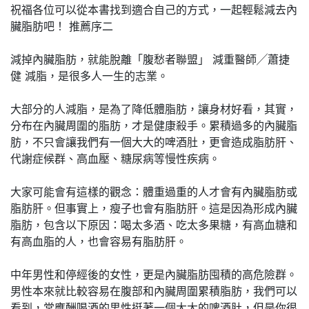
祝福各位可以從本書找到適合自己的方式，一起輕鬆減去內
臟脂肪吧！ 推薦序二
減掉內臟脂肪，就能脫離「腹愁者聯盟」 減重醫師╱蕭捷
健 減脂，是很多人一生的志業。
大部分的人減脂，是為了降低體脂肪，讓身材好看，其實，
分布在內臟周圍的脂肪，才是健康殺手。累積過多的內臟脂
肪，不只會讓我們有一個大大的啤酒肚，更會造成脂肪肝、
代謝症候群、高血壓、糖尿病等慢性疾病。
大家可能會有這樣的觀念：體重過重的人才會有內臟脂肪或
脂肪肝。但事實上，瘦子也會有脂肪肝。這是因為形成內臟
脂肪，包含以下原因：喝太多酒、吃太多果糖，有高血糖和
有高血脂的人，也會容易有脂肪肝。
中年男性和停經後的女性，更是內臟脂肪囤積的高危險群。
男性本來就比較容易在腹部和內臟周圍累積脂肪，我們可以
看到，常應酬喝酒的男性挺著一個大大的啤酒肚，但是你很