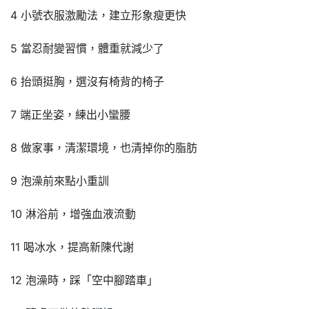
4 小號衣服激勵法，建立形象瘦更快
5 當忍耐變習慣，體重就減少了
6 抬頭挺胸，選沒有椅背的椅子
7 端正坐姿，練出小蠻腰
8 做家事，清潔環境，也清掉你的脂肪
9 泡澡前來點小重訓
10 淋浴前，增強血液流動
11 喝冰水，提高新陳代謝
12 泡澡時，踩「空中腳踏車」