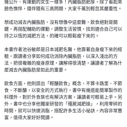
幾公斤、有運動的女生一樣多！內臟脂肪肥厚，除了看起來
臉色憔悴，還伴隨有三高問題，大家千萬別輕忽其嚴重性。
想成功減去內臟脂肪，沒有想像中這麼難，飲食絕對是關
鍵，再搭配輔助的運動，調整生活習慣，找到適合自己可以
持之以恆的減肥方法，的確可以輕鬆瘦下來的。
本書作者池谷敏郎是日本減肥名醫，他靠著自身瘦下來的經
驗，跟讀者分享如何成功消除內臟脂肪，以深入淺出的方
法，把很複雜的瘦身原理，講解得很清楚，讓讀者了解為什
麼減去內臟脂肪是如此的重要。
飲食方面，他則提出「輕醣飲食」概念，不算卡路里、不節
食、不斷醣，以安全的方式執行，書中有幾道能簡單製作的
料理外，對於外食族也有解決方案，讓讀者可輕易上手。另
外，書中也分享他獨家研發的「殭屍減肥操」，利用零碎的
時間，就可以快速消脂，搭配許多生活小祕訣，內容非常豐
富，值得大家好好閱讀。