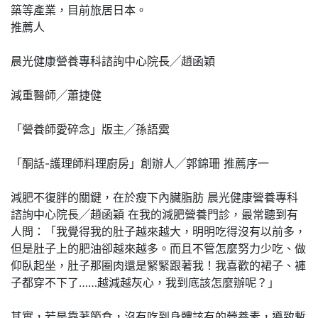
築等產業，目前旅居日本。
推薦人
晨光健康營養專科諮詢中心院長╱趙函穎
減重醫師╱蕭捷健
「營養師愛碎念」版主╱孫語霙
「酮話-護理師料理廚房」創辦人╱郭錦珊 推薦序一
減肥不復胖的關鍵，在於瘦下內臟脂肪 晨光健康營養專科
諮詢中心院長╱趙函穎 在我的減肥營養門診，最常聽到有
人問：「我覺得我的肚子越來越大，明明吃得沒有以前多，
但是肚子上的肥油卻越來越多。而且不管怎麼努力少吃、做
仰臥起坐，肚子那圈肉還是緊緊跟著我！我喜歡的裙子、褲
子都穿不下了……越減越灰心，我到底該怎麼辦呢？」
其實，若是靠著節食，沒有吃到身體該有的營養素，導致暫