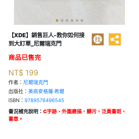
【XDE】銷售巨人-教你如何接
找
到大訂單_尼爾瑞克門
商品已售完
NT$
199
作者：
尼爾瑞克門
出版社：
美商麥格羅‧希爾
ISBN：
9789578496545
書況補充說明：
C字跡、外圍磨損、髒污、泛黃書斑、
書章。