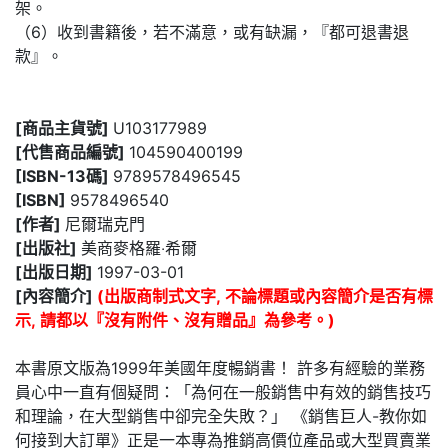
架。
（6）收到書籍後，若不滿意，或有缺漏，『都可退書退
款』。
[商品主貨號]
U103177989
[代售商品編號]
104590400199
[ISBN-13碼]
9789578496545
[ISBN]
9578496540
[作者]
尼爾瑞克門
[出版社]
美商麥格羅‧希爾
[出版日期]
1997-03-01
[內容簡介]
(出版商制式文字, 不論標題或內容簡介是否有標
示, 請都以『沒有附件、沒有贈品』為參考。)
本書原文版為1999年美國年度暢銷書！ 許多有經驗的業務
員心中一直有個疑問：「為何在一般銷售中有效的銷售技巧
和理論，在大型銷售中卻完全失敗？」 《銷售巨人-教你如
何接到大訂單》正是一本專為推銷高價位產品或大型買賣業