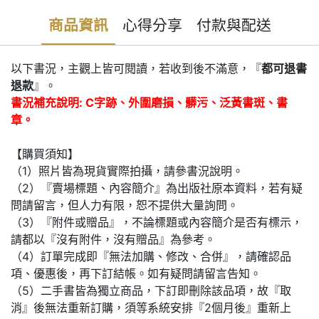
商品資訊
心得分享
付款與配送
以下書況，主觀上皆可閱讀，若收到後不滿意，『
都可退書
退款
』。
書況補充說明: C字跡、外圍磨損、髒污、泛黃書斑、書
章。
【購買須知】
（1）照片皆為現貨實際拍攝，請參書況說明。
（2）『賣場標題、內容簡介』為出版社原本資料，若有疑
問請留言，但人力有限，恕不提供大量詢問。
（3）『附件或贈品』，不論標題或內容簡介是否有標示，
請都以『沒有附件，沒有贈品』為參考。
（4）訂單完成即『無法加購、修改、合併』，請確認品
項、優惠後，再下訂結帳。如有疑問請留言告知。
（5）二手書皆為獨立商品，下訂即刪除該品項，故『取
消』後無法重新訂購，須等系統安排『2個月後』重新上