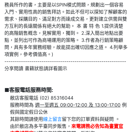
務員所作的書，主要是以SPIN模式問題，規劃出一個容易
入門、實用性高的銷售拜訪。如此不但可以探知了解顧客的
需求、採購目的、滿足對方而達成交易，更對建立供需與雙
方互利的長遠關係有絕大的幫助。 本 書 特 色 1.提供清楚
的高階銷售概念，見解實用，獨到。 2.深入簡出地點出要
點，並列出可作為商場運用的策略。 3.作者為行銷策略顧
問，具有多年實務經驗，故能提出確切因應之道。 4.列舉多
項實例，參考價值高。)
-----------------------------------------------------------
分享閱讀 書籍狀態請詳看圖示
■客服電話服務時間:
敝店客服電話 (02) 85316044
服務時間為
週一至週五 09:00-12:00 及 13:00-17:00
例
假與國定假日公休
其餘時間請使用
線上留言
留下您的訂單資料與疑問 。
由於敝店為多平臺同步販售，
來電請務必告知為
書寶官