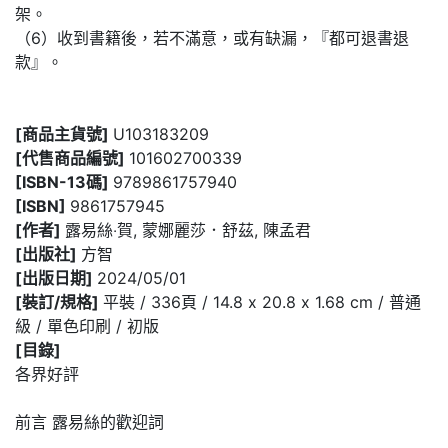
架。
（6）收到書籍後，若不滿意，或有缺漏，『都可退書退
款』。
[商品主貨號]
U103183209
[代售商品編號]
101602700339
[ISBN-13碼]
9789861757940
[ISBN]
9861757945
[作者]
露易絲‧賀, 蒙娜麗莎．舒茲, 陳孟君
[出版社]
方智
[出版日期]
2024/05/01
[裝訂/規格]
平裝 / 336頁 / 14.8 x 20.8 x 1.68 cm / 普通
級 / 單色印刷 / 初版
[目錄]
各界好評
前言 露易絲的歡迎詞