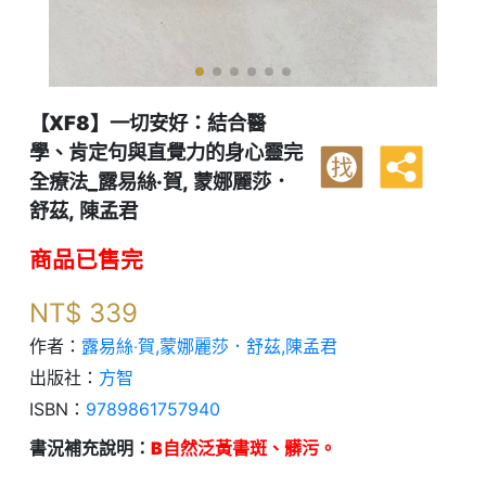
【XF8】一切安好：結合醫
學、肯定句與直覺力的身心靈完
找
全療法_露易絲‧賀, 蒙娜麗莎．
舒茲, 陳孟君
商品已售完
NT$
339
作者：
露易絲‧賀,蒙娜麗莎．舒茲,陳孟君
出版社：
方智
ISBN：
9789861757940
書況補充說明：
B自然泛黃書斑、髒污。