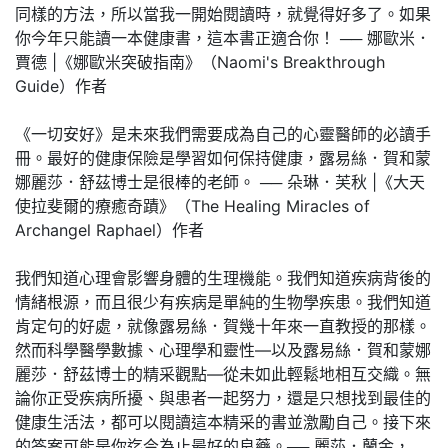
同樣的方法，所以當我一開始閱讀時，就覺得好多了。如果
你今年只能讀一本健康書，這本書正適合你！ ── 娜歐米．
賈德 |《娜歐米突破指南》（Naomi's Breakthrough
Guide）作者
《一切安好》是未來我們需要成為自己的心靈醫師的必讀手
冊。最好的健康保險是學習如何保持健康，露易絲．賀和蒙
娜麗莎．舒茲博士是很棒的老師。 ── 朵琳．芙秋 |《大天
使拉斐爾的療癒奇蹟》（The Healing Miracles of
Archangel Raphael）作者
我們知道心理會影響身體的生理機能。我們知道疾病背後的
情緒根源，而且很少有疾病是單純的生物學疾患。我們知道
肯定句的好處，就像露易絲．賀幾十年來一直教授的那樣。
然而科學醫學數據、心理學和靈性—以及露易絲．賀和蒙娜
麗莎．舒茲博士的精采觀點—從未如此輕鬆地相互交織。無
論你正受疾病所擾、與患者一起努力，還是只想找到最佳的
健康生活法，都可以閱讀這本精采的書並激勵自己。接下來
的答案可能是你迄今為止最好的良藥。── 麗莎．蘭金，