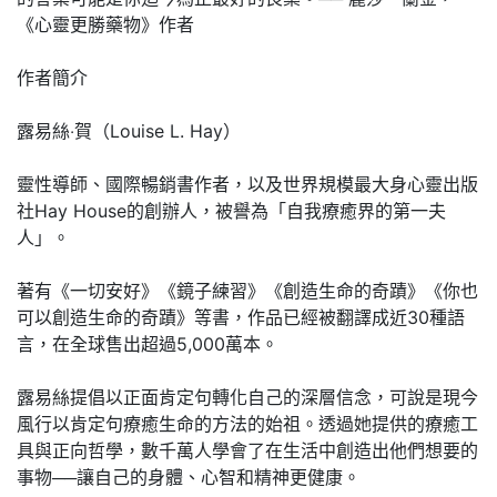
《心靈更勝藥物》作者
作者簡介
露易絲‧賀（Louise L. Hay）
靈性導師、國際暢銷書作者，以及世界規模最大身心靈出版
社Hay House的創辦人，被譽為「自我療癒界的第一夫
人」。
著有《一切安好》《鏡子練習》《創造生命的奇蹟》《你也
可以創造生命的奇蹟》等書，作品已經被翻譯成近30種語
言，在全球售出超過5,000萬本。
露易絲提倡以正面肯定句轉化自己的深層信念，可說是現今
風行以肯定句療癒生命的方法的始祖。透過她提供的療癒工
具與正向哲學，數千萬人學會了在生活中創造出他們想要的
事物──讓自己的身體、心智和精神更健康。