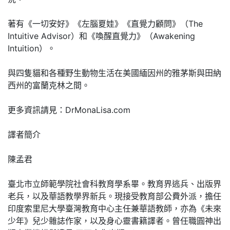
著有《一切安好》《左腦夏娃》《直覺力顧問》（The
Intuitive Advisor）和《喚醒直覺力》（Awakening
Intuition）。
與四隻貓和各種野生動物生活在美國緬因州的雅茅斯與田納
西州的富蘭克林之間。
更多資訊請見：DrMonaLisa.com
譯者簡介
陳孟君
臺北市立師範學院社會科教育學系畢。教育界逃兵、出版界
老兵，以及華語教學界新兵。現接受教育部公費外派，擔任
印度索里尼大學臺灣教育中心主任兼華語教師，亦為《未來
少年》兒少雜誌作家，以及身心靈書籍譯者。曾任職圓神出