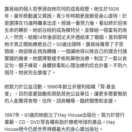
露易絲的個人哲學源自她坎坷的成長經歷。她生於1926
年，童年既動盪又貧困，青少年時期更是飽受身心虐待，於
是選擇在15歲時離家出走。經過一番努力後，看似終於迎來
生命的轉折，她前往紐約成為模特兒，並嫁給一個富有的商
人。然而，結婚14年後卻因丈夫外遇結束了婚姻。直到那時
她才真正開始療癒自己。50歲出頭時，露易絲罹患了子宮
頸癌，她卻將此視為轉機，一個讓她得以將自己的理念付諸
實踐的機會。她選擇暫緩手術和藥物治療，制定了一套以肯
定句、鏡子練習、身體排毒和心理治療的綜合計畫。不到六
個月，她就完全康復了。
她致力於公益活動，1986年創立非營利組織「賀‧基金
會」，目的是要鼓勵和資助其他公益單位，讓更多需要幫助
的人能獲得食物、住所、諮商輔導、臨終關懷和金援。
1987年，61歲的她創立了Hay House出版社，致力於發行
書籍、CD、DVD等各種有助於療癒地球的產品。Hay
House現今仍是世界規模最大的身心靈出版社。