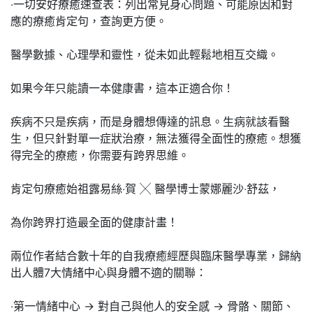
‧一切安好療癒速查表：列出常見身心問題、可能原因和對
應的療癒肯定句，查詢更方便。
醫學數據、心理學和靈性，從未如此輕鬆地相互交織。
如果今年只能讀一本健康書，這本正適合你！
疾病不只是疾病，而是身體想傳達的訊息。生病就該看醫
生，但只針對單一症狀治療，無法獲得全面性的療癒。想獲
得完全的療癒，你需要有跨界思維。
肯定句療癒始祖露易絲‧賀 ╳ 醫學博士蒙娜麗沙‧舒茲，
為你跨界打造最全面的健康計畫！
兩位作者結合數十年的自我療癒經歷與臨床醫學專業，歸納
出人體7大情緒中心與身體不適的關聯：
‧第一情緒中心 → 對自己與他人的安全感 → 骨骼、關節、