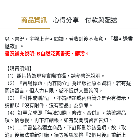
商品資訊
心得分享
付款與配送
以下書況，主觀上皆可閱讀，若收到後不滿意，『
都可退書
退款
』。
書況補充說明: B自然泛黃書斑、髒污。
【購買須知】
（1）照片皆為現貨實際拍攝，請參書況說明。
（2）『賣場標題、內容簡介』為出版社原本資料，若有疑
問請留言，但人力有限，恕不提供大量詢問。
（3）『附件或贈品』，不論標題或內容簡介是否有標示，
請都以『沒有附件，沒有贈品』為參考。
（4）訂單完成即『無法加購、修改、合併』，請確認品
項、優惠後，再下訂結帳。如有疑問請留言告知。
（5）二手書皆為獨立商品，下訂即刪除該品項，故『取
消』後無法重新訂購，須等系統安排『2個月後』重新上