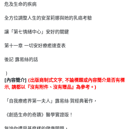
危及生命的疾病
全方位調整人生的安潔莉娜與她的乳癌考驗
讓「第七情緒中心」安好的關鍵
第十一章 一切安好療癒速查表
後記 露易絲的話
)
[內容簡介]
(出版商制式文字, 不論標題或內容簡介是否有標
示, 請都以『沒有附件、沒有贈品』為參考。)
「自我療癒界第一夫人」露易絲‧賀經典著作，
《創造生命的奇蹟》醫學實證版！
無論你遭受甚麼樣的健康問題，