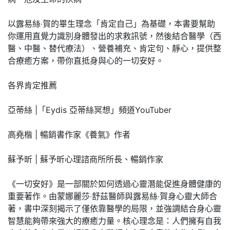
以露易絲‧賀的畢生理念「肯定自己」為基礎，本書要幫助
你運用直覺力識別身體發出的求救訊號，然後結合醫學（西
醫、中醫、替代療法）、營養補充、肯定句、靜心，提供整
合療癒方案，帶你直抵身與心的一切安好。
各界肯定推薦
亞蒂絲 |「Eydis 亞蒂絲冥想」頻道YouTuber
高堯楷 | 暢銷書作家《養氣》作者
蘇予昕 | 蘇予昕心理諮商所所長、暢銷作家
《一切安好》是一部關於如何透過心靈潛能促進身體健康的
重要著作。由蒙娜麗莎‧舒茲醫師與露易絲‧賀身心靈大師合
著，書中深刻揭示了僅依靠醫學的局限，並強調結合身心靈
智慧能夠帶來強大的療癒力量。核心理念是：人們擁有自我