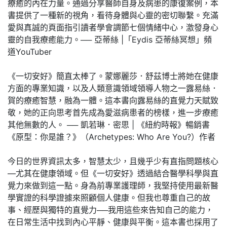
療癒的內在力量。通過分享醫師自身及病患的康復案例，本
書提供了一種新的視角，看待身體與心靈的密切聯繫。充滿
愛與真誠的頁面指引讀者學會調節七個情緒中心，激發身心
靈的自我療癒能力。── 亞蒂絲 |「Eydis 亞蒂絲冥想」頻
道YouTuber
《一切安好》簡直太棒了。蒙娜麗莎．舒茲博士將她在健康
方面的專業知識，以及人類意識領域領導人物之一露易絲．
賀的療癒智慧，融為一體。這本書向露易絲的直覺力天賦致
敬，她的正向思考首先成為愛滋病患者的榜樣，進一步療癒
其他無數的人。 ── 凱若琳．密思 | 《紐約時報》暢銷書
《原型：你是誰？》（Archetypes: Who Are You?）作者
今日的世界資訊太多，智慧太少，且幾乎少有直指問題核心
—尤其在健康領域。但《一切安好》透過結合醫學科學與直
覺力來做到這一點。身為前專業護理師，我堅持使用最新醫
學實證的科學證據來照顧個人健康。但我也尊重自己的故
事、經歷與獨特的直覺力──我用這些來告知自己的能力，
在日常生活中找到內心平靜、健康與平衡。這本書也採用了