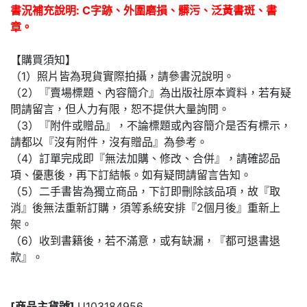
書況補充說明: C字跡、外圍磨損、髒污、泛黃書斑、書
章。
【購買須知】
（1）照片皆為現貨實際拍攝，請參書況說明。
（2）『賣場標題、內容簡介』為出版社原本資料，若有疑
問請留言，但人力有限，恕不提供大量詢問。
（3）『附件或贈品』，不論標題或內容簡介是否有標示，
請都以『沒有附件，沒有贈品』為參考。
（4）訂單完成即『無法加購、修改、合併』，請確認品
項、優惠後，再下訂結帳。如有疑問請留言告知。
（5）二手書皆為獨立商品，下訂即刪除該品項，故『取
消』後無法重新訂購，須等系統安排『2個月後』重新上
架。
（6）收到書籍後，若不滿意，或有缺漏，『都可退書退
款』。
[商品主貨號]
U103184956