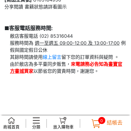
分享閱讀 書籍狀態請詳看圖示
■客服電話服務時間:
敝店客服電話 (02) 85316044
服務時間為
週一至週五 09:00-12:00 及 13:00-17:00
例
假與國定假日公休
其餘時間請使用
線上留言
留下您的訂單資料與疑問 。
由於敝店為多平臺同步販售，
來電請務必告知為
書寶官
方書城
買家
以節省您的寶貴時間，謝謝您。
0
結帳去
商城首頁
分類
放入購物車