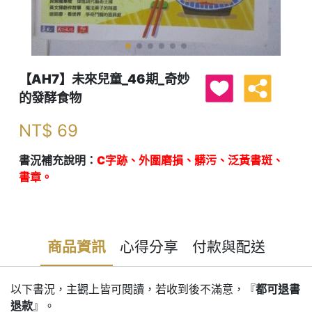
【AH7】未來兒童_46期_奇妙
的發酵食物
NT$
69
書況補充說明：
C字跡、外圍磨損、髒污、泛黃書斑、
書章。
商品資訊
心得分享
付款與配送
以下書況，主觀上皆可閱讀，若收到後不滿意，『
都可退書
退款
』。