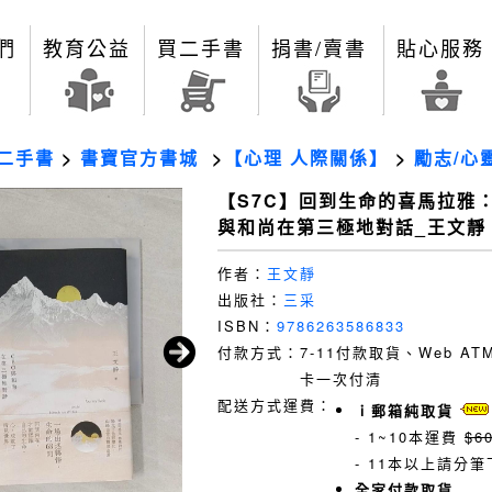
們
教育公益
買二手書
捐書/賣書
貼心服務
二手書
>
書寶官方書城
>
【心理 人際關係】
>
勵志/心
【S7C】回到生命的喜馬拉雅：
與和尚在第三極地對話_王文靜
作者：
王文靜
出版社：
三采
ISBN：
9786263586833
付款方式：
7-11付款取貨、Web A
卡一次付清
配送方式運費：
ｉ郵箱純取貨
- 1~10本運費
$6
- 11本以上請分筆
全家付款取貨