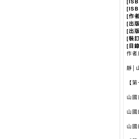
[IS
[IS
[作
[出
[出
[裝
[目錄
作者
靜│
【第
山國
山國
山國