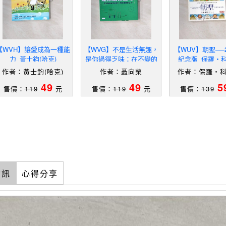
【WVH】讓愛成為一種能
【WVG】不是生活無趣，
【WUV】朝聖──
力_黃士鈞(哈克)
是你過得乏味：在不變的
紀念版_保羅‧
日常找變化，過你喜歡的
作者：黃士鈞(哈克)
作者：聶向榮
作者：保羅‧
日子。_聶向榮
49
49
5
售價：
119
元
售價：
119
元
售價：
139
資訊
心得分享