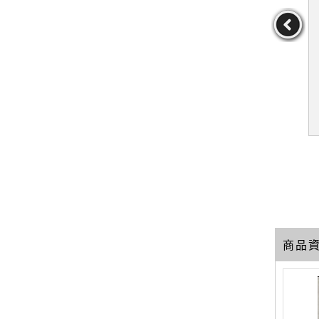
一種生活叫淡
【WPM】欲望的美學：心
【WPM】在變化的世界，
學處世智慧_
靈世界的陷阱與門徑_彭明
穩穩地活：哲學中的錨定
英
輝
之力_簡體_岸見一郎, 馬
於海英
作者：彭明輝
作者：（日）岸見一郎,
路坦
馬路坦
29
139
59
元
售價：
279
元
售價：
189
元
商品