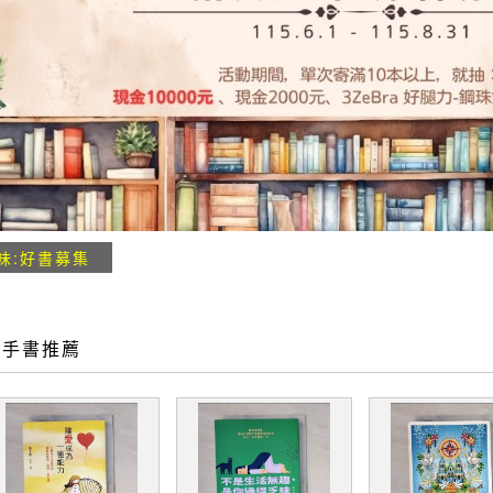
味:好書募集
二手書推薦