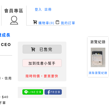
登入
註冊
會員專區
購物車(
0
)
我的訂單
靈成長
瀏覽紀錄
CEO
已售完
加到找書小幫手
清除瀏覽紀錄
限時特價，要買要快
TM、信用
LINE分享
FB分享
0
$40
下單