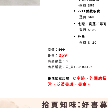
-運費 $55
7-11付款取貨
-運費 $60
宅配／貨運／郵寄
-運費 $120
外島
-運費 $120
原價：
289
259
售價：
商品數量：
0
商品編號：
O_U103185421
C字跡、外圍磨損
書況補充說明：
污、泛黃書斑、書章。