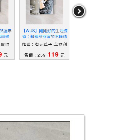
25週年
【WUS】剛剛好的生活練
【WU4】不抱怨的人生法
【W
科爾賀
習：料理研究家的不堆積
則_劉麗茹
宇宙
品味生活_有元葉子, 葉韋
讓好
科爾賀
作者：有元葉子,葉韋利
作者：劉麗茹
作
利
9
119
39
元
售價：
259
元
售價：
99
元
售