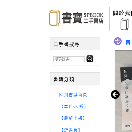
關於我
買
二手書搜尋
書籍分類
回到書城首頁
【本日66折】
【最新上架】
【逛書房】