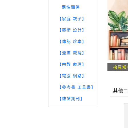
兩性關係
【家庭 親子】
【藝術 設計】
【傳記 珍本】
【漫畫 電玩】
【宗教 命理】
拾頁知
【電腦 網路】
【參考書 工具書】
其他
【雜誌期刊】