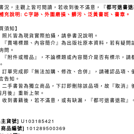
書況，主觀上皆可閱讀，若收到後不滿意，『
都可退書退
補充說明: C字跡、外圍磨損、髒污、泛黃書斑、書章。
買須知】
）照片皆為現貨實際拍攝，請參書況說明。
）『賣場標題、內容簡介』為出版社原本資料，若有疑問
詢問。
）『附件或贈品』，不論標題或內容簡介是否有標示，請
。
）訂單完成即『無法加購、修改、合併』，請確認品項、
言告知。
）二手書皆為獨立商品，下訂即刪除該品項，故『取消』
個月後』重新上架。
）收到書籍後，若不滿意，或有缺漏，『都可退書退款』
品主貨號]
U103185421
售商品編號]
101289500369