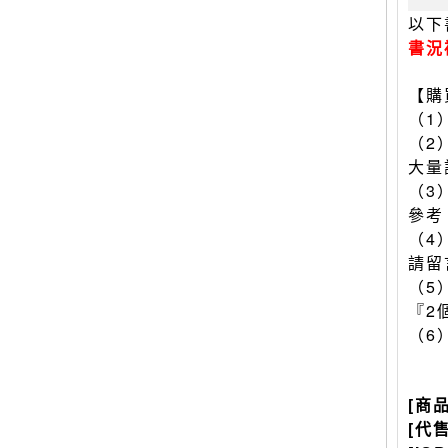
以下
書況
【購
（1
（2
大量
（3
參考
（4
請留
（5
『2
（6
[商
[代