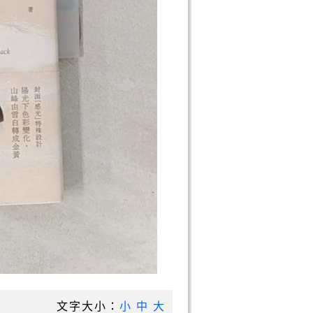
文字大小：
小
中
大