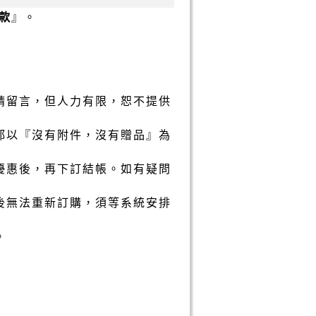
款
』。
請留言，但人力有限，恕不提供
都以『沒有附件，沒有贈品』為
優惠後，再下訂結帳。如有疑問
後無法重新訂購，須等系統安排
。