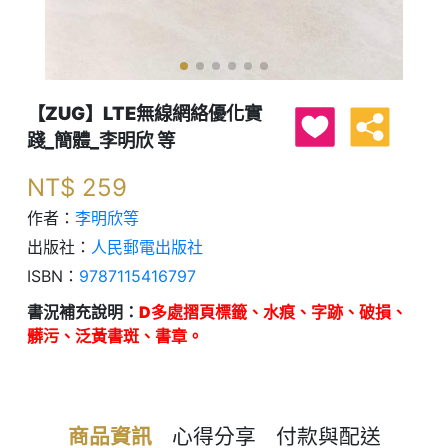
【ZUG】LTE無線網絡優化實
踐_簡體_李明欣 等
NT$
259
作者：
李明欣等
出版社：
人民郵電出版社
ISBN：
9787115416797
書況補充說明：
D多處摺頁標籤、水痕、字跡、破損、
髒污、泛黃書斑、書章。
商品資訊
心得分享
付款與配送