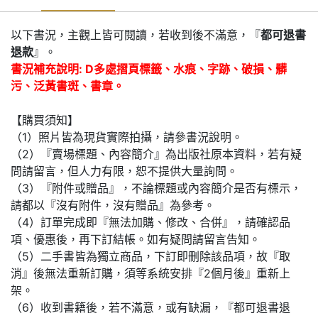
以下書況，主觀上皆可閱讀，若收到後不滿意，『
都可退書
退款
』。
書況補充說明: D多處摺頁標籤、水痕、字跡、破損、髒
污、泛黃書斑、書章。
【購買須知】
（1）照片皆為現貨實際拍攝，請參書況說明。
（2）『賣場標題、內容簡介』為出版社原本資料，若有疑
問請留言，但人力有限，恕不提供大量詢問。
（3）『附件或贈品』，不論標題或內容簡介是否有標示，
請都以『沒有附件，沒有贈品』為參考。
（4）訂單完成即『無法加購、修改、合併』，請確認品
項、優惠後，再下訂結帳。如有疑問請留言告知。
（5）二手書皆為獨立商品，下訂即刪除該品項，故『取
消』後無法重新訂購，須等系統安排『2個月後』重新上
架。
（6）收到書籍後，若不滿意，或有缺漏，『都可退書退