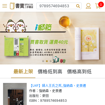
0
最新上架
價格低到高
價格高到低
【U4F】婦人王氏之死_強納森，史景遷
作者：
強納森，史景遷
出版社：
麥田
ISBN：
9789574694853