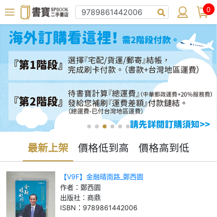
0
最新上架
價格低到高
價格高到低
【V9F】金融晴雨路_鄭西園
作者：
鄭西園
出版社：
商鼎
ISBN：
9789861442006