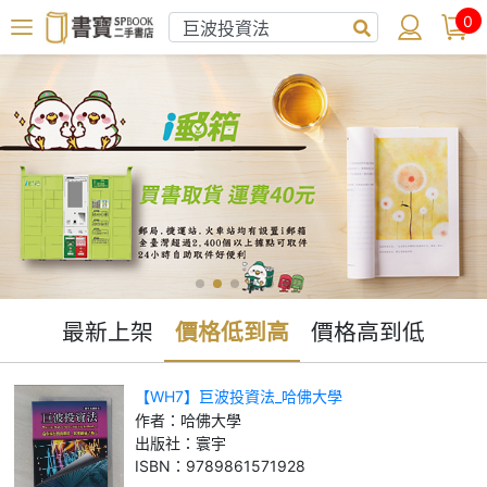
0
最新上架
價格低到高
價格高到低
【WH7】巨波投資法_哈佛大學
作者：
哈佛大學
出版社：
寰宇
ISBN：
9789861571928