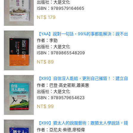
休息與睡眠全書。_三島和夫, 伊藤和弘, 佐田節
出版社：
大是文化
ISBN：
9789579164665
NT$
179
【YAA】說對一句話，99%的事都能解決：說不出
口、說了後悔、說不到重點……你可以一句話搞
作者：
李勁
定。_李勁
出版社：
大是文化
ISBN：
9789865548209
NT$
89
【X99】自信沒人能給，更別自己摧毀！：建立自
信的七個好習慣（暢銷五萬本紀念版）_巴登‧高史
作者：
巴登‧高史密斯,蕭美惠
密斯, 蕭美惠
出版社：
大是文化
ISBN：
9789579654623
NT$
99
【X99】猶太人的說服藝術：跟猶太人學說話，錢
會順理成章流進你的口袋_亞尼夫‧柴德, 廖桓偉
作者：
亞尼夫‧柴德,廖桓偉