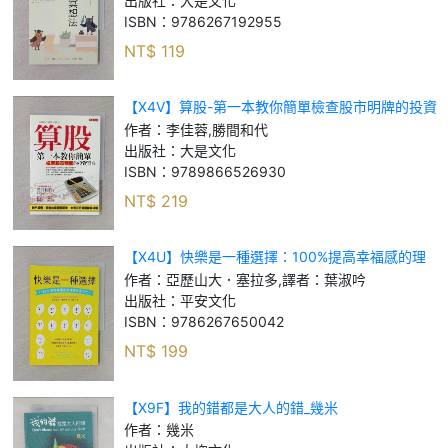
出版社：
大是文化
ISBN：
9786267192955
NT$
119
【X4V】算股-第一本教你簡單檢查股市明牌的投資
寶典_李佳蓉, 勝間和代
作者：
李佳蓉,勝間和代
出版社：
大是文化
ISBN：
9789866526930
NT$
219
【X4U】快樂是一種選擇：100%提高幸福感的理
想生存方式_亞歷山大．塞拉多, 譯者：葉淑吟
作者：
亞歷山大．塞拉多,譯者：葉淑吟
出版社：
平安文化
ISBN：
9786267650042
NT$
199
【X9F】我的錯都是大人的錯_幾米
作者：
幾米