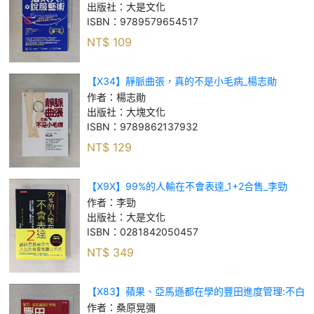
出版社：
大是文化
ISBN：
9789579654517
NT$
109
【X34】靜脈曲張，真的不是小毛病_楊志勛
作者：
楊志勛
出版社：
大塊文化
ISBN：
9789862137932
NT$
129
【X9X】99%的人輸在不會表達_1+2合售_李勁
作者：
李勁
出版社：
大是文化
ISBN：
0281842050457
NT$
349
【X83】蘋果、亞馬遜都在學的豐田進度管理:不白
做.不閒晃.不過勞，再也不會說來不及_桑原晃彌
作者：
桑原晃彌