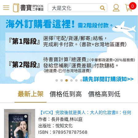
0
最新上架
價格低到高
價格高到低
【VCX】完妝後就是美人：大人的化妝書II：任何
狀況都能完美修飾的專業技巧_長井香織, 林以庭
作者：
長井香織,林以庭
出版社：
悅知文化
ISBN：
9789578787568