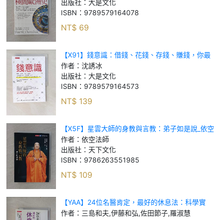
出版社：
大是文化
ISBN：
9789579164078
NT$
69
【X91】錢意識：借錢、花錢、存錢、賺錢，你最
愛哪一件？不做哪一件？變有錢的人怎麼處理錢？
作者：
沈誘冰
跟你想的不一樣_沈誘冰
出版社：
大是文化
ISBN：
9789579164573
NT$
139
【X5F】星雲大師的身教與言教：弟子如是說_依空
法師
作者：
依空法師
出版社：
天下文化
ISBN：
9786263551985
NT$
109
【YAA】24位名醫肯定，最好的休息法：科學實
證，給睡不好、沒得睡、很難醒、日夜顛倒的人的
作者：
三島和夫,伊藤和弘,佐田節子,羅淑慧