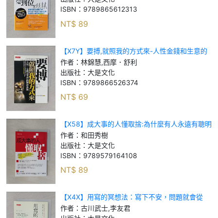
ISBN：
9789865612313
NT$
89
【X7Y】要搏,就照我的方式來-人性金錢和生意的
運作訣竅_林錦慧, 西摩．舒利
作者：
林錦慧,西摩．舒利
出版社：
大是文化
ISBN：
9789866526374
NT$
69
【X58】成大事的人懂取捨:為什麼有人永遠有聰明
做法？怎麼做，可以讓我的人生不再無從選擇？_
作者：
和田秀樹
和田秀樹
出版社：
大是文化
ISBN：
9789579164108
NT$
89
【X4X】用寫的冥想法：寫下不安，問題就會從
「該怎麼辦」變「就這樣辦」。每天15分鐘情感筆
作者：
古川武士,李友君
記，超過五萬人證實有效！_古川武士, 李友君