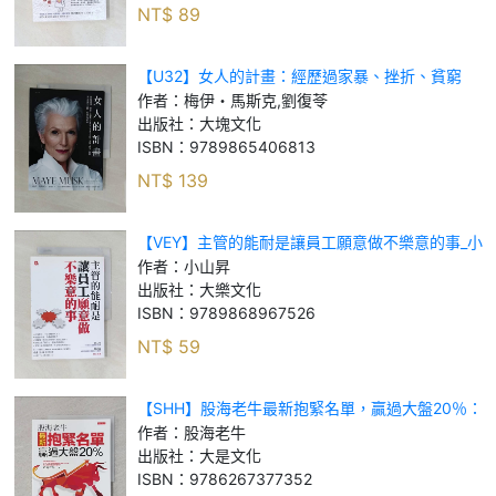
NT$
89
【U32】女人的計畫：經歷過家暴、挫折、貧窮
後，她仍保有美麗、冒險、家庭、成功、健康。她
作者：
梅伊・馬斯克,劉復苓
是鋼鐵人伊隆．馬斯克的媽媽_梅伊・馬斯克, 劉復
出版社：
大塊文化
ISBN：
9789865406813
NT$
139
【VEY】主管的能耐是讓員工願意做不樂意的事_小
山昇
作者：
小山昇
出版社：
大樂文化
ISBN：
9789868967526
NT$
59
【SHH】股海老牛最新抱緊名單，贏過大盤20％：
跌了也不賣、算出便宜價才買、先知道好題材……
作者：
股海老牛
50檔抗震盪的致富私藏股大公開。_股海老牛
出版社：
大是文化
ISBN：
9786267377352