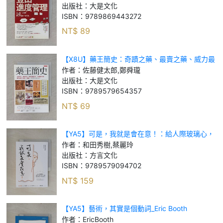
出版社：
大是文化
ISBN：
9789869443272
NT$
89
【X8U】藥王簡史：奇蹟之藥、最賣之藥、威力最
強之藥、人類最愛之藥、救活最多人命的11種藥，
作者：
佐藤健太郎,鄭舜瓏
怎麼改寫人類命運？_佐藤健太郎, 鄭舜瓏
出版社：
大是文化
ISBN：
9789579654357
NT$
69
【YA5】可是，我就是會在意！：給人際玻璃心，
看透自導自演內心戲，停止煩惱的無限放大_和田
作者：
和田秀樹,蔡麗玲
秀樹, 蔡麗玲
出版社：
方言文化
ISBN：
9789579094702
NT$
159
【YA5】藝術，其實是個動詞_Eric Booth
作者：
EricBooth