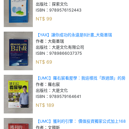
出版社：
探索文化
ISBN：
9789576152443
NT$
99
【YAX】讓你成功的永遠是B計畫_大衛墨瑞
作者：
大衛墨瑞
出版社：
大是文化有限公司
ISBN：
9789866037375
NT$
69
【UMC】羅右宸看屋學：我這樣找「跌過頭」的房
子，替自己、幫別人買到300間房_羅右宸
作者：
羅右宸
出版社：
大是文化
ISBN：
9789579164641
NT$
189
【UMC】獲利的引擎： 價值投資獨家公式加上168
微笑曲線，播種便宜股、收割昂貴股，穩賺股利、
作者：
文國新