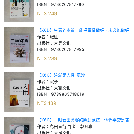
能擁
ISBN：
9786267817780
NT$
249
【X6D】生意的本質：能把事情做好，未必能做好
生意。關鍵不在好點子和新科技，建立「營收持續
作者：
羅征
成長的系統」才是本質。_羅征
出版社：
大是文化
ISBN：
9786267817995
NT$
239
【X6C】這就是人性_沉沙
作者：
沉沙
出版社：
大智文化
ISBN：
9789865718619
NT$
139
【X6C】一眼看出奧客的應對絕技：他們平常是普
通人，怎麼瞬間變奧客？日本大律師教你第一時間
作者：
島田直行,譯者：郭凡嘉
拆穿話術、處理客訴的終極祕笈。_島田直行, 譯者
出版社：
大是文化