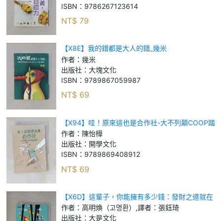
ISBN：
9786267123614
NT$
79
【X8E】我的錯都是大人的錯_幾米
作者：
幾米
出版社：
大塊文化
ISBN：
9789867059987
NT$
69
【X94】哇！原來這也是合作社-大不列顛COOP踏
查報告_陳怡樺
作者：
陳怡樺
出版社：
開學文化
ISBN：
9789869408912
NT$
69
【X6D】這輩子，你能擁有多少錢：發財之道就在
經典著作，《蒙田隨筆全集》、《窮查理的普通常
作者：
高明煥（고명환）,譯者：張鈺琦
識》、《馬斯克傳》……打開錢袋子，獲取這輩子
出版社：
大是文化