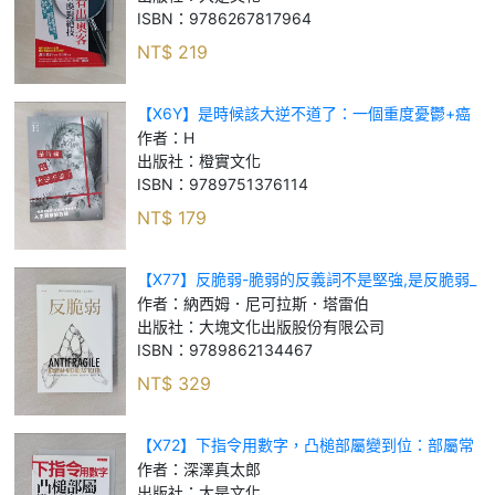
ISBN：
9786267817964
NT$
219
【X6Y】是時候該大逆不道了：一個重度憂鬱+癌
末+愛情專家的『人生洞察解放錄』_H
作者：
H
出版社：
橙實文化
ISBN：
9789751376114
NT$
179
【X77】反脆弱-脆弱的反義詞不是堅強,是反脆弱_
納西姆．尼可拉斯．塔雷伯
作者：
納西姆．尼可拉斯．塔雷伯
出版社：
大塊文化出版股份有限公司
ISBN：
9789862134467
NT$
329
【X72】下指令用數字，凸槌部屬變到位：部屬常
跟你說做不完_深澤真太郎
作者：
深澤真太郎
出版社：
大是文化