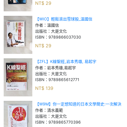
NT$
29
【WIO】輕鬆滾出雪球股_溫國信
作者：
溫國信
出版社：
大是文化
ISBN：
9789866037030
NT$
29
【ZFL】K線聖經_岩本秀雄, 易起宇
作者：
岩本秀雄,易起宇
出版社：
大是文化
ISBN：
9789865612771
NT$
139
【W9M】你一定想知道的日本文學簡史:一次解決
你對小說、戲劇、漫畫的知識渴望與疑惑_清水義
作者：
清水義範
範
出版社：
大是文化
ISBN：
9789865770396