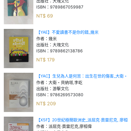
出版社：
大塊文化
ISBN：
9789867059987
NT$
69
【YAE】不愛讀書不是你的錯_幾米
作者：
幾米
出版社：
大塊文化
ISBN：
9789862138786
NT$
179
【YAC】生兒為人是何苦：出生在世的傷害_大衛・
貝納塔, 李屹
作者：
大衛・貝納塔,李屹
出版社：
游擊文化
ISBN：
9786269573080
NT$
209
【X5F】20世紀極簡歐洲史_派屈克‧奧雷尼克, 廖桓
偉
作者：
派屈克‧奧雷尼克,廖桓偉