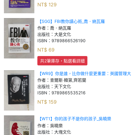
NT$
129
【SGG】FBI教你讀心術_喬．納瓦羅
作者：
喬．納瓦羅
出版社：
大是文化
ISBN：
9789866526190
NT$
69
共2筆庫存，點選看詳細
【WR9】你是誰，比你做什麼更重要：英國管理大
師韓第寫給你的21封信_查爾斯‧韓第, 齊若蘭
作者：
查爾斯‧韓第,齊若蘭
出版社：
天下文化
ISBN：
9789865535216
NT$
159
【WT1】你的孩子不是你的孩子_吳曉樂
作者：
吳曉樂
出版社：
大塊文化