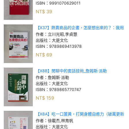
ISBN：
9991070629011
NT$
39
【X37】熱賣商品的企畫，怎麼想出來的？：我用
大家公認最沒學問的方法，一年做40億生意_立川
作者：
立川光昭,李貞慧
光昭, 李貞慧
出版社：
大是文化
ISBN：
9789869413978
NT$
69
【X8B】閒聊中的套話技術_詹姆斯‧派勒
作者：
詹姆斯‧派勒
出版社：
大是文化
ISBN：
9789865770747
NT$
159
【X8A】吃一口薑黃，打開身體自癒力（破萬更新
版）_徐載杰, 林育帆
作者：
徐載杰,林育帆
出版社：
大是文化