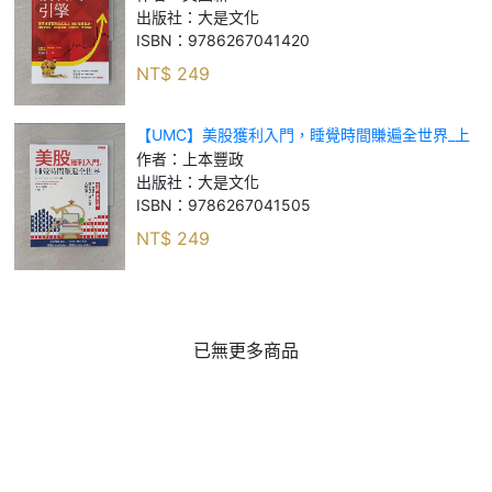
大賺價差。_文國新
出版社：
大是文化
ISBN：
9786267041420
NT$
249
【UMC】美股獲利入門，睡覺時間賺遍全世界_上
本豐政
作者：
上本豐政
出版社：
大是文化
ISBN：
9786267041505
NT$
249
已無更多商品