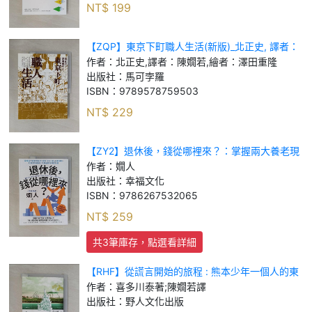
NT$
199
【ZQP】東京下町職人生活(新版)_北正史, 譯者：
陳嫺若, 繪者：澤田重隆
作者：
北正史,譯者：陳嫺若,繪者：澤田重隆
出版社：
馬可孛羅
ISBN：
9789578759503
NT$
229
【ZY2】退休後，錢從哪裡來？：掌握兩大養老現
金流，搭配「4%比例」花費原則，打敗未來高齡
作者：
嫺人
化又高通膨的財務計畫_嫺人
出版社：
幸福文化
ISBN：
9786267532065
NT$
259
共3筆庫存，點選看詳細
【RHF】從謊言開始的旅程 : 熊本少年一個人的東
京修業旅行_喜多川泰著; 陳嫺若譯
作者：
喜多川泰著;陳嫺若譯
出版社：
野人文化出版