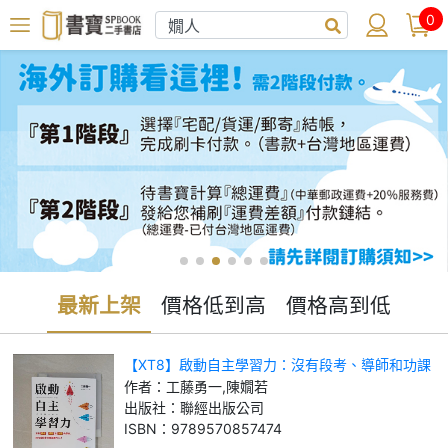
0
最新上架
價格低到高
價格高到低
【XT8】啟動自主學習力：沒有段考、導師和功課
的學校，如何造就未來最需要的人才_工藤勇一, 陳
作者：
工藤勇一,陳嫺若
嫺若
出版社：
聯經出版公司
ISBN：
9789570857474