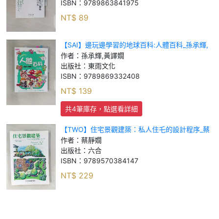
ISBN：
9789863841975
NT$
89
【SAI】邊玩邊學習的地球百科:人體百科_孫承輝,
黃譯嫺
作者：
孫承輝,黃譯嫺
出版社：
東雨文化
ISBN：
9789869332408
NT$
139
共4筆庫存，點選看詳細
【TWO】住宅景觀建築：私人住乇的設計程序_蔡
靜嫺
作者：
蔡靜嫺
出版社：
六合
ISBN：
9789570384147
NT$
229