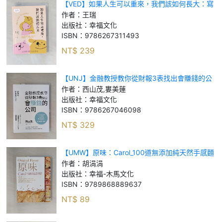
【VED】如果人生可以重來，我們該如何長大：寫
給成長過程中走迷、挫傷的你，完整自己的二次成
作者：
王瑞
長療心室_王瑞
出版社：
幸福文化
ISBN：
9786267311493
NT$
239
【UNJ】金融教授教你從財報3表找出會賺錢的公
司：從財報學買飆漲股_西山茂, 婁美蓮
作者：
西山茂,婁美蓮
出版社：
幸福文化
ISBN：
9786267046098
NT$
329
【UMW】原味：Carol_100道無添加純天然手感麵
包＋30款麵包與果醬美味配方提案_胡涓涓
作者：
胡涓涓
出版社：
幸福-木馬文化
ISBN：
9789868889637
NT$
89