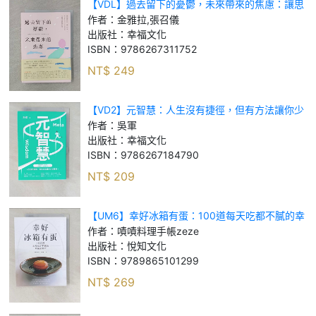
【VDL】過去留下的憂鬱，未來帶來的焦慮：讓思
緒定焦「當下的我」，練習不比較、不猜測的心靈
作者：
金雅拉,張召儀
肌肉鍛鍊指南_金雅拉, 張召儀
出版社：
幸福文化
ISBN：
9786267311752
NT$
249
【VD2】元智慧：人生沒有捷徑，但有方法讓你少
走彎路！(百萬暢銷作者吳軍的人生啟迪重磅新作)_
作者：
吳軍
吳軍
出版社：
幸福文化
ISBN：
9786267184790
NT$
209
【UM6】幸好冰箱有蛋：100道每天吃都不膩的幸
福蛋料理_嘖嘖料理手帳zeze
作者：
嘖嘖料理手帳zeze
出版社：
悅知文化
ISBN：
9789865101299
NT$
269