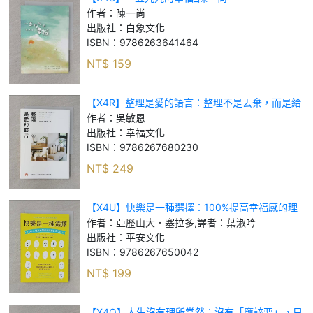
作者：
陳一尚
出版社：
白象文化
ISBN：
9786263641464
NT$
159
【X4R】整理是愛的語言：整理不是丟棄，而是給
予；將多的釋出，把愛留下，讓家變成愛的容器_
作者：
吳敏恩
吳敏恩
出版社：
幸福文化
ISBN：
9786267680230
NT$
249
【X4U】快樂是一種選擇：100%提高幸福感的理
想生存方式_亞歷山大．塞拉多, 譯者：葉淑吟
作者：
亞歷山大．塞拉多,譯者：葉淑吟
出版社：
平安文化
ISBN：
9786267650042
NT$
199
【X4O】人生沒有理所當然：沒有「應該要」，只