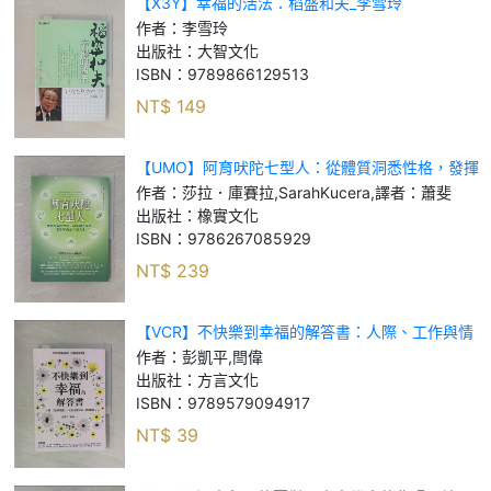
【X3Y】幸福的活法：稻盛和夫_李雪玲
作者：
李雪玲
出版社：
大智文化
ISBN：
9789866129513
NT$
149
【UMO】阿育吠陀七型人：從體質洞悉性格，發揮
個人優勢，開創平衡的幸福人生_莎拉．庫賽拉,
作者：
莎拉．庫賽拉,SarahKucera,譯者：蕭斐
Sarah Kucera, 譯者：蕭斐
出版社：
橡實文化
ISBN：
9786267085929
NT$
239
【VCR】不快樂到幸福的解答書：人際、工作與情
感……可以這樣拆解，那樣取捨_彭凱平, 閆偉
作者：
彭凱平,閆偉
出版社：
方言文化
ISBN：
9789579094917
NT$
39