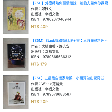
【Z5H】芳療師陪你聽情緒說：植物力量伴你探索
隱藏的傷，重新深愛自己的療心之旅（附植物療心
作者：
鄭雅文
陪伴卡隨行版）_鄭雅文
出版社：
幸福文化
ISBN：
9786267046944
NT$
409
【Z5M】Staub鑄鐵鍋料理全書：澎湃海鮮料理不
失敗_大橋由香、許志安
作者：
大橋由香、許志安
出版社：
幸福文化
ISBN：
9789865536312
NT$
179
【Z5L】五星級自慢家常菜：小預算做出驚奇滋
味，美味配方+烹調一點訣+簡單擺盤，自家料理華
作者：
Winnie范麗雯
麗升級！_Winnie范麗雯
出版社：
幸福文化
ISBN：
9789578683587
NT$
209