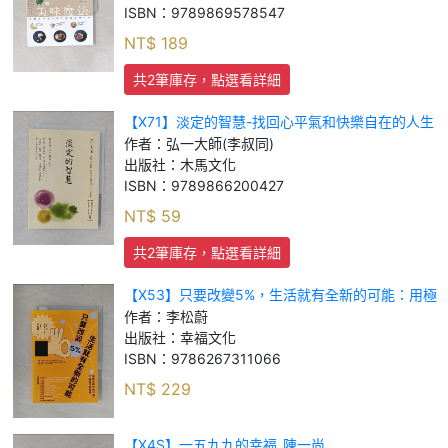
ISBN：
9789869578547
NT$
189
共2筆庫存，點選看詳細
【X71】淡定的智慧-找回心平氣和快樂自在的人生
100幸福課_弘一大師(李叔同)
作者：
弘一大師(李叔同)
出版社：
木馬文化
ISBN：
9789866200427
NT$
59
共2筆庫存，點選看詳細
【X53】只要改變5%，生活就有全新的可能：用極
其微小的行動，打破慣性和困局_李松蔚
作者：
李松蔚
出版社：
幸福文化
ISBN：
9786267311066
NT$
229
【X4S】一五九九的幸福_陳一尚