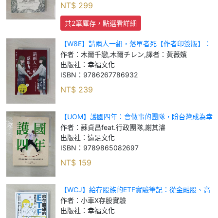
NT$
299
共2筆庫存，點選看詳細
【W8E】請兩人一組，落單者死【作者印簽版】：
你，真的有朋友嗎？沒人跟你牽手的話是會死的！
作者：
木爾千戀,木爾チレン,譯者：黃薇嬪
（熱銷14萬本！描繪青春與友情極致的巔峰巨作
出版社：
幸福文化
ISBN：
9786267786932
NT$
239
【UOM】護國四年：會做事的團隊，盼台灣成為幸
福之地_蘇貞昌 feat. 行政團隊, 謝其濬
作者：
蘇貞昌feat.行政團隊,謝其濬
出版社：
遠足文化
ISBN：
9789865082697
NT$
159
【WCJ】給存股族的ETF實驗筆記：從金融股、高
股息ETF出發，以錢養錢，晉升買房族的完整分享_
作者：
小車X存股實驗
小車X存股實驗
出版社：
幸福文化