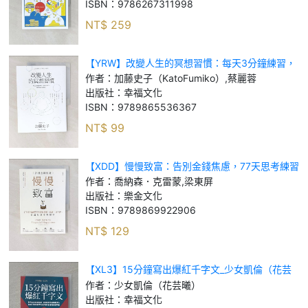
ISBN：
9786267311998
NT$
259
【YRW】改變人生的冥想習慣：每天3分鐘練習，
找回自癒力，看見強大的變化_加藤史子（Kato
作者：
加藤史子（KatoFumiko）,蔡麗蓉
Fumiko）, 蔡麗蓉
出版社：
幸福文化
ISBN：
9789865536367
NT$
99
【XDD】慢慢致富：告別金錢焦慮，77天思考練習
不再害怕負債、低薪、沒工作，打造財務幸福循環
作者：
喬納森．克雷蒙,梁東屏
_喬納森．克雷蒙, 梁東屏
出版社：
樂金文化
ISBN：
9789869922906
NT$
129
【XL3】15分鐘寫出爆紅千字文_少女凱倫（花芸
曦）
作者：
少女凱倫（花芸曦）
出版社：
幸福文化