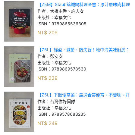
【Z5M】Staub鑄鐵鍋料理全書：原汁原味肉料理
不失敗_大橋由香、許志安
作者：
大橋由香、許志安
出版社：
幸福文化
ISBN：
9789865536305
NT$
209
【Z5L】輕盈．減齡．防失智！地中海美味廚房：
掌握飲食金字塔，台灣家庭也能實踐的健康低醣料
作者：
彭安安
理_彭安安
出版社：
幸福文化
ISBN：
9789869578530
NT$
229
【Z5L】下飯便當菜：最適合帶便當、不變味、好
下飯的美味菜色（二版）_台灣你好團隊
作者：
台灣你好團隊
出版社：
幸福文化
ISBN：
9789578683235
NT$
249