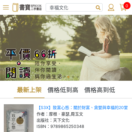
0
最新上架
價格低到高
價格高到低
【S3X】致富心態：關於財富、貪婪與幸福的20堂
理財課_摩根．豪瑟, 周玉文
作者：
摩根．豪瑟,周玉文
出版社：
天下文化
ISBN：
9789865250348