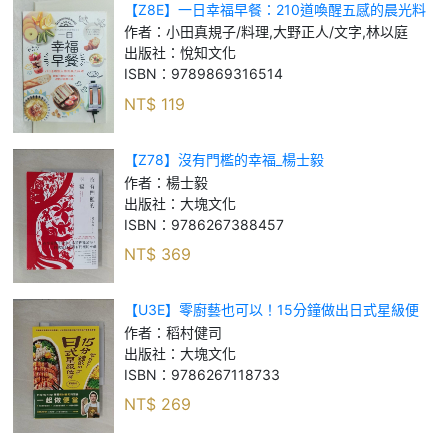
【Z8E】一日幸福早餐：210道喚醒五感的晨光料
理－雞蛋×麵包×米飯×甜點×蔬果×湯_小田真規子/
作者：
小田真規子/料理,大野正人/文字,林以庭
料理, 大野正人/文字, 林以庭
出版社：
悅知文化
ISBN：
9789869316514
NT$
119
【Z78】沒有門檻的幸福_楊士毅
作者：
楊士毅
出版社：
大塊文化
ISBN：
9786267388457
NT$
369
【U3E】零廚藝也可以！15分鐘做出日式星級便
當：跨國餐飲集團的培訓專家，以台灣在地食材為
作者：
稻村健司
忙碌生活打造幸福便當_稻村健司
出版社：
大塊文化
ISBN：
9786267118733
NT$
269