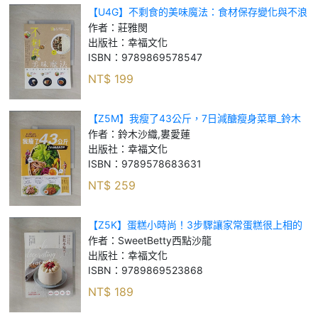
【U4G】不剩食的美味魔法：食材保存變化與不浪
費省錢料理_莊雅閔
作者：
莊雅閔
出版社：
幸福文化
ISBN：
9789869578547
NT$
199
【Z5M】我瘦了43公斤，7日減醣瘦身菜單_鈴木
沙織, 婁愛蓮
作者：
鈴木沙織,婁愛蓮
出版社：
幸福文化
ISBN：
9789578683631
NT$
259
【Z5K】蛋糕小時尚！3步驟讓家常蛋糕很上相的
裝飾靈感_Sweet Betty西點沙龍
作者：
SweetBetty西點沙龍
出版社：
幸福文化
ISBN：
9789869523868
NT$
189