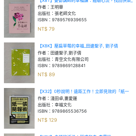
【X8T】憂鬱講師的幸福課：體驗心流，找回快樂_
王明華
作者：
王明華
出版社：
張老師文化
ISBN：
9789576939655
NT$
79
【X8K】壓扁草莓的幸福_田邊聖子, 劉子倩
作者：
田邊聖子,劉子倩
出版社：
青空文化有限公司
ISBN：
9789869128841
NT$
89
【X32】0秒說明！遠距工作！立即見效的「紙一
張」簡報術： Work From Home的「無聲達標」簡
作者：
淺田卓,婁愛蓮
報聖經_淺田卓, 婁愛蓮
出版社：
幸福文化
ISBN：
9789865536756
NT$
129