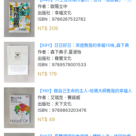
有「你想要」！練就跳脫框架、突破自我設限的全
作者：
歐陽立中
方位思考方式_歐陽立中
出版社：
幸福文化
ISBN：
9786267532782
NT$
209
【X9Y】日日好日：茶道教我的幸福15味_森下典
子, 夏淑怡
作者：
森下典子,夏淑怡
出版社：
橡實文化
ISBN：
9789579001533
NT$
179
【YAY】做自己生命的主人-哈佛大師教我的幸福人
生管理學_艾瑞克．賽諾威
作者：
艾瑞克．賽諾威
出版社：
天下文化
ISBN：
9789863203476
NT$
49