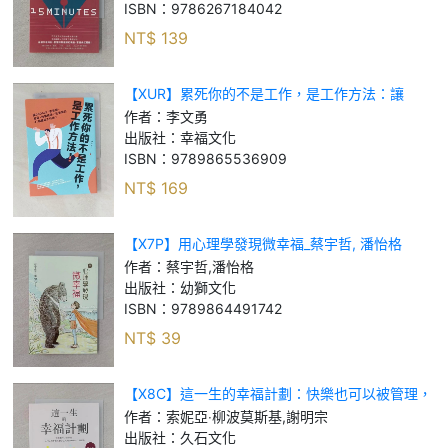
ISBN：
9786267184042
NT$
139
【XUR】累死你的不是工作，是工作方法：讓
GOOGLE、麥肯錫、高盛、哈佛菁英一生受用的
作者：
李文勇
46個最強工作術！_李文勇
出版社：
幸福文化
ISBN：
9789865536909
NT$
169
【X7P】用心理學發現微幸福_蔡宇哲, 潘怡格
作者：
蔡宇哲,潘怡格
出版社：
幼獅文化
ISBN：
9789864491742
NT$
39
【X8C】這一生的幸福計劃：快樂也可以被管理，
正向心理學權威讓你生活更快樂的十二個提案（修
作者：
索妮亞‧柳波莫斯基,謝明宗
訂版）_索妮亞‧柳波莫斯基, 謝明宗
出版社：
久石文化