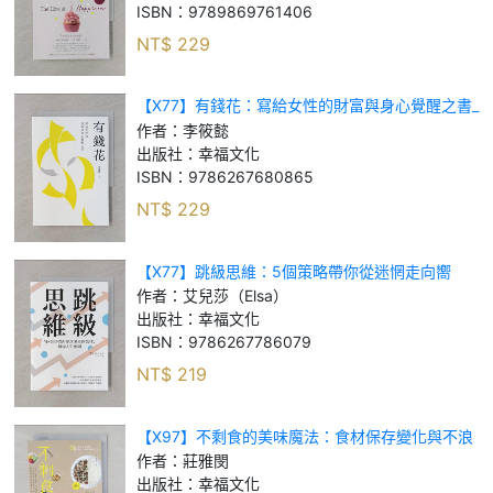
ISBN：
9789869761406
NT$
229
【X77】有錢花：寫給女性的財富與身心覺醒之書_
李筱懿
作者：
李筱懿
出版社：
幸福文化
ISBN：
9786267680865
NT$
229
【X77】跳級思維：5個策略帶你從迷惘走向嚮
往，翻轉人生藍圖_艾兒莎（Elsa）
作者：
艾兒莎（Elsa）
出版社：
幸福文化
ISBN：
9786267786079
NT$
219
【X97】不剩食的美味魔法：食材保存變化與不浪
費省錢料理_莊雅閔
作者：
莊雅閔
出版社：
幸福文化