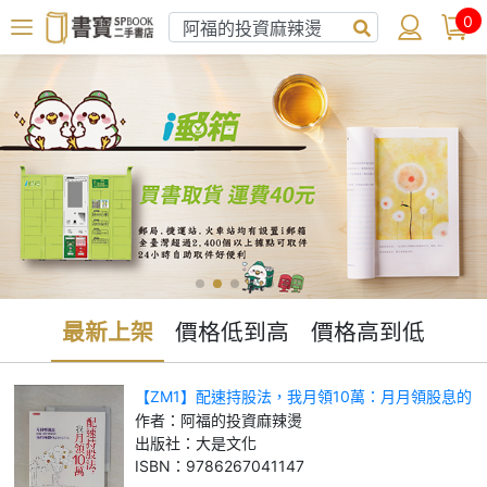
0
最新上架
價格低到高
價格高到低
【ZM1】配速持股法，我月領10萬：月月領股息的
超強資產配置，獲利極穩化的最快方法_阿福的投
作者：
阿福的投資麻辣燙
資麻辣燙
出版社：
大是文化
ISBN：
9786267041147