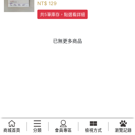
NT$
129
共5筆庫存，點選看詳細
已無更多商品
商城首頁
分類
會員專區
檢視方式
瀏覽記錄