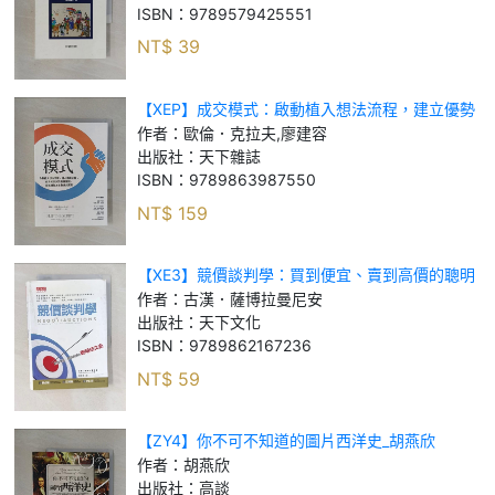
ISBN：
9789579425551
NT$
39
【XEP】成交模式：啟動植入想法流程，建立優勢
位階，從日常談判到高額募資，都能讓對方主動說
作者：
歐倫．克拉夫,廖建容
我要買_歐倫．克拉夫, 廖建容
出版社：
天下雜誌
ISBN：
9789863987550
NT$
159
【XE3】競價談判學：買到便宜、賣到高價的聰明
成交術_古漢．薩博拉曼尼安
作者：
古漢．薩博拉曼尼安
出版社：
天下文化
ISBN：
9789862167236
NT$
59
【ZY4】你不可不知道的圖片西洋史_胡燕欣
作者：
胡燕欣
出版社：
高談