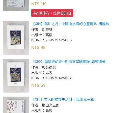
NT$
119
共2筆庫存，點選看詳細
【XIN】萬川之月 : 中國山水詩的心靈境界_胡曉林
作者：
胡曉林
出版社：
高談
ISBN：
9789579425605
NT$
49
【XIQ】癡情與幻夢--明清文學隨想錄_郭英德著
作者：
郭英德著
出版社：
高談
ISBN：
9789579425582
NT$
59
【XIT】文人的飲食生活(上)_嵐山光三郎
作者：
嵐山光三郎
出版社：
高談