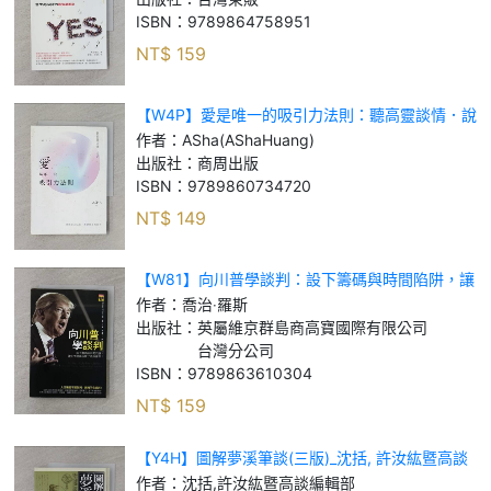
ISBN：
9789864758951
NT$
159
【W4P】愛是唯一的吸引力法則：聽高靈談情．說
愛_ASha (ASha Huang)
作者：
ASha(AShaHuang)
出版社：
商周出版
ISBN：
9789860734720
NT$
149
【W81】向川普學談判：設下籌碼與時間陷阱，讓
對手就算被賣了也感謝你！_喬治‧羅斯
作者：
喬治‧羅斯
出版社：
英屬維京群島商高寶國際有限公司
台灣分公司
ISBN：
9789863610304
NT$
159
【Y4H】圖解夢溪筆談(三版)_沈括, 許汝紘暨高談
編輯部
作者：
沈括,許汝紘暨高談編輯部