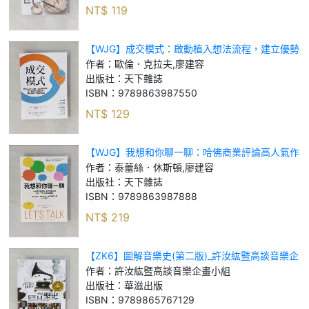
NT$
119
【WJG】成交模式：啟動植入想法流程，建立優勢
位階，從日常談判到高額募資，都能讓對方主動說
作者：
歐倫．克拉夫,廖建容
我要買_歐倫．克拉夫, 廖建容
出版社：
天下雜誌
ISBN：
9789863987550
NT$
129
【WJG】我想和你聊一聊：哈佛商業評論高人氣作
者告訴你受用一生的6個溝通策略，成長心態╳勇
作者：
泰蕾絲．休斯頓,廖建容
於談判╳被質疑的勇氣一次到位_泰蕾絲．休斯頓,
出版社：
天下雜誌
ISBN：
9789863987888
NT$
219
【ZK6】圖解音樂史(第二版)_許汝紘暨高談音樂企
畫小組
作者：
許汝紘暨高談音樂企畫小組
出版社：
華滋出版
ISBN：
9789865767129