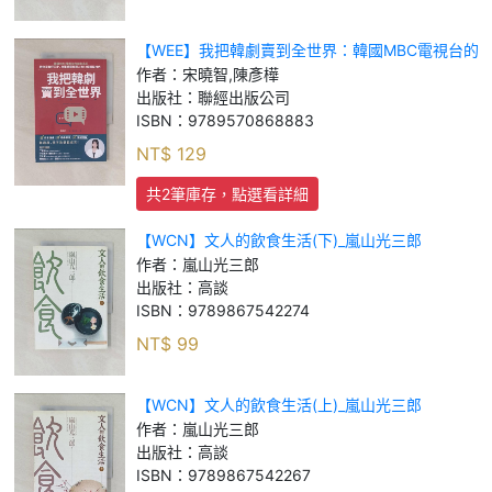
【WEE】我把韓劇賣到全世界：韓國MBC電視台的
談判高手，教你沒有好口才，也能說服各種人的32
作者：
宋曉智,陳彥樺
個說話技巧_宋曉智, 陳彥樺
出版社：
聯經出版公司
ISBN：
9789570868883
NT$
129
共2筆庫存，點選看詳細
【WCN】文人的飲食生活(下)_嵐山光三郎
作者：
嵐山光三郎
出版社：
高談
ISBN：
9789867542274
NT$
99
【WCN】文人的飲食生活(上)_嵐山光三郎
作者：
嵐山光三郎
出版社：
高談
ISBN：
9789867542267