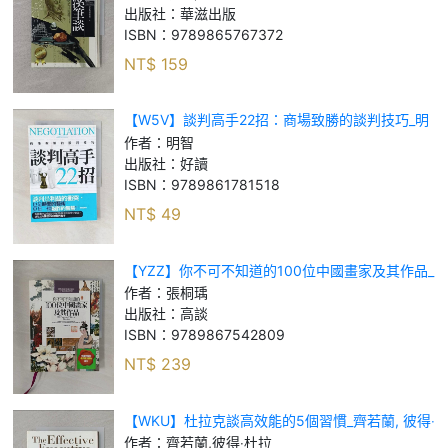
出版社：
華滋出版
ISBN：
9789865767372
NT$
159
【W5V】談判高手22招：商場致勝的談判技巧_明
智
作者：
明智
出版社：
好讀
ISBN：
9789861781518
NT$
49
【YZZ】你不可不知道的100位中國畫家及其作品_
張桐瑀
作者：
張桐瑀
出版社：
高談
ISBN：
9789867542809
NT$
239
【WKU】杜拉克談高效能的5個習慣_齊若蘭, 彼得‧
杜拉
作者：
齊若蘭,彼得‧杜拉