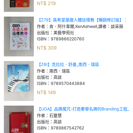
NT$
219
【Z79】真希望基礎人體這樣教【暢銷修訂版】：
國高中生必備！看圖學人體，從骨骼關節、神經系
作者：
肯．阿什韋爾,KenAshwell,譯者：談采薇
統到循環與內分泌，建立人體素養一本就夠！
出版社：
美藝學苑社
ISBN：
9789866220760
NT$
309
【Z6I】克拉拉．舒曼_南西．瑞區
作者：
南西．瑞區
出版社：
高談
ISBN：
9789570443684
NT$
149
【UOA】品牌魔咒-打造奢華名牌的Branding工程_
石靈慧
作者：
石靈慧
出版社：
高談
ISBN：
9789867542762