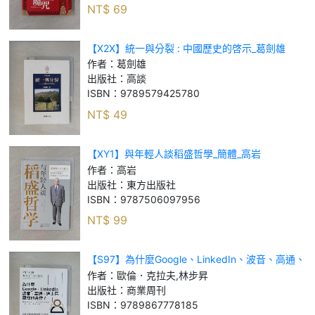
NT$
69
【X2X】統一與分裂 : 中國歷史的啓示_葛劍雄
作者：
葛劍雄
出版社：
高談
ISBN：
9789579425780
NT$
49
【XY1】與年輕人談稻盛哲學_簡體_高岩
作者：
高岩
出版社：
東方出版社
ISBN：
9787506097956
NT$
99
【S97】為什麼Google、LinkedIn、波音、高通、
迪士尼都找他合作？：募資提案教父1週談成6千萬
作者：
歐倫．克拉夫,林步昇
的快‧精‧準攻心術_歐倫．克拉夫
出版社：
商業周刊
ISBN：
9789867778185