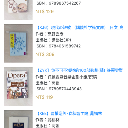
ISBN：
9789867542267
NT$
129
【XJ6】現代の短歌 （講談社学術文庫）_日文_高
野公彦
作者：
高野公彦
出版社：
講談社(JP)
ISBN：
9784061589742
NT$
309
【ZYK】你不可不知道的100部歌劇(精)_許麗雯暨
音樂企劃小組/撰稿
作者：
許麗雯暨音樂企劃小組/撰稿
出版社：
高談
ISBN：
9789570443943
NT$
119
【XEE】霸權迭興-春秋霸主論_晁福林
作者：
晁福林
出版社：
高談