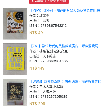
共2筆庫存，點選看詳細
【Y8W】你不可不知道的音樂大師及其名作Ⅲ_許
麗雯
作者：
許麗雯
出版社：
高談
ISBN：
9789867542212
NT$
49
【ZA1】數位時代的奧格威談廣告：聚焦消費洞
察，解密品牌行銷_楊名皓, 莊淑芬, 高嵐
作者：
楊名皓,莊淑芬,高嵐
出版社：
天下雜誌
ISBN：
9789863984665
NT$
149
【WBM】京都怪奇談： 看遍怨靈、輪迴與冥界的
愛恨嗔癡，日本高僧三木大雲親身遇見的「另一個
作者：
三木大雲,林以庭
世界」_三木大雲, 林以庭
出版社：
大牌出版
ISBN：
9786267305089
NT$
209