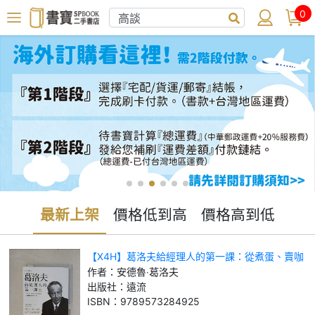
0
最新上架
價格低到高
價格高到低
【X4H】葛洛夫給經理人的第一課：從煮蛋、賣咖
啡的早餐店談高效能管理之道_安德魯‧葛洛夫
作者：
安德魯‧葛洛夫
出版社：
遠流
ISBN：
9789573284925