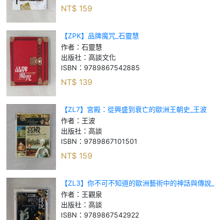
NT$
159
【ZPK】品牌魔咒_石靈慧
作者：
石靈慧
出版社：
高談文化
ISBN：
9789867542885
NT$
139
【ZL7】宮殿：從興盛到衰亡的歐洲王朝史_王波
作者：
王波
出版社：
高談
ISBN：
9789867101501
NT$
159
【ZL3】你不可不知道的歐洲藝術中的神話與傳說_
王觀泉
作者：
王觀泉
出版社：
高談
ISBN：
9789867542922