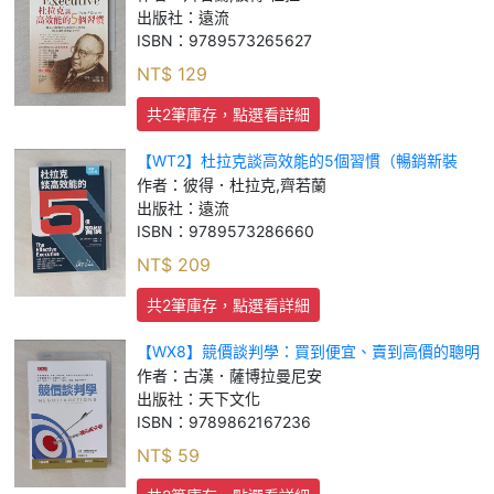
出版社：
遠流
ISBN：
9789573265627
NT$
129
共2筆庫存，點選看詳細
【WT2】杜拉克談高效能的5個習慣（暢銷新裝
版）_彼得．杜拉克, 齊若蘭
作者：
彼得．杜拉克,齊若蘭
出版社：
遠流
ISBN：
9789573286660
NT$
209
共2筆庫存，點選看詳細
【WX8】競價談判學：買到便宜、賣到高價的聰明
成交術_古漢．薩博拉曼尼安
作者：
古漢．薩博拉曼尼安
出版社：
天下文化
ISBN：
9789862167236
NT$
59