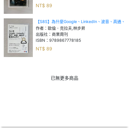
NT$
89
【S8S】為什麼Google、LinkedIn、波音、高通、
迪士尼都找他合作？：募資提案教父1週談成6千萬
作者：
歐倫．克拉夫,林步昇
的快‧精‧準攻心術_歐倫．克拉夫
出版社：
商業周刊
ISBN：
9789867778185
NT$
89
已無更多商品