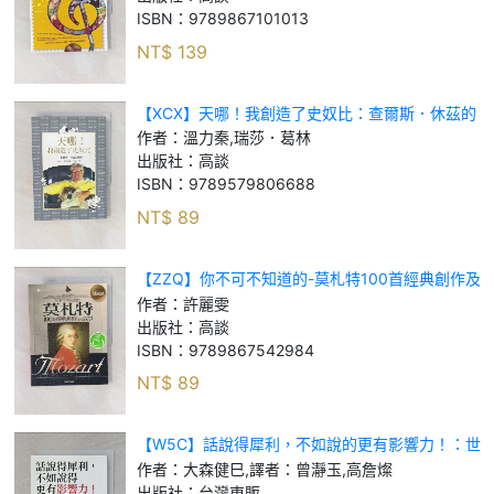
ISBN：
9789867101013
NT$
139
【XCX】天哪！我創造了史奴比：查爾斯．休茲的
故事_溫力秦, 瑞莎．葛林
作者：
溫力秦,瑞莎．葛林
出版社：
高談
ISBN：
9789579806688
NT$
89
【ZZQ】你不可不知道的-莫札特100首經典創作及
其故事_許麗雯
作者：
許麗雯
出版社：
高談
ISBN：
9789867542984
NT$
89
【W5C】話說得犀利，不如說的更有影響力！：世
界級談判家的最強溝通術_大森健巳, 譯者：曾瀞玉,
作者：
大森健巳,譯者：曾瀞玉,高詹燦
高詹燦
出版社：
台灣東販