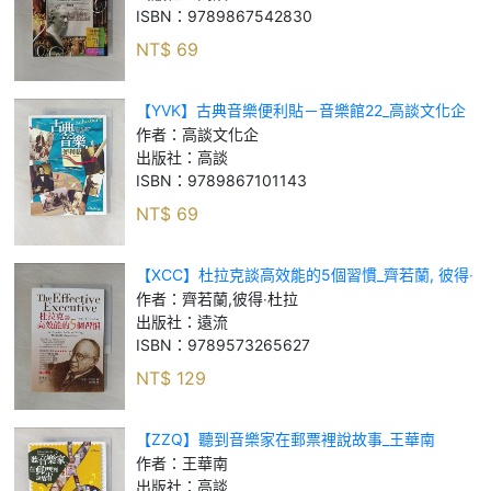
ISBN：
9789867542830
NT$
69
【YVK】古典音樂便利貼－音樂館22_高談文化企
作者：
高談文化企
出版社：
高談
ISBN：
9789867101143
NT$
69
【XCC】杜拉克談高效能的5個習慣_齊若蘭, 彼得‧
杜拉
作者：
齊若蘭,彼得‧杜拉
出版社：
遠流
ISBN：
9789573265627
NT$
129
【ZZQ】聽到音樂家在郵票裡說故事_王華南
作者：
王華南
出版社：
高談