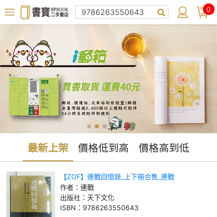
0
最新上架
價格低到高
價格高到低
【ZOF】連戰回憶錄_上下冊合售_連戰
作者：
連戰
出版社：
天下文化
ISBN：
9786263550643